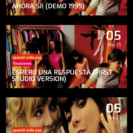
AHORA SÍ! (DEMO 1999)
05
May 25
spanish indie pop
Vacaciones
ESPERO UNA RESPUESTA (FIRST
STUDIO VERSION)
05
May 25
spanish indie pop