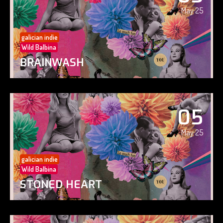
May 25
galician indie
Wild Balbina
BRAINWASH
05
May 25
galician indie
Wild Balbina
STONED HEART