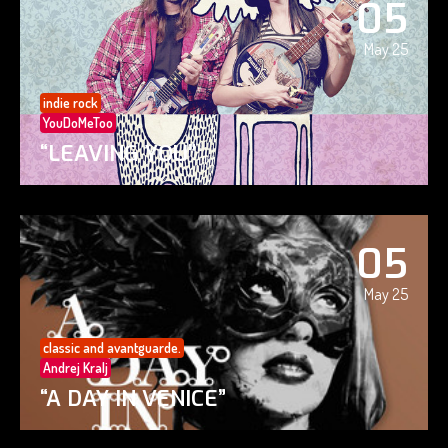
05
May 25
indie rock
YouDoMeToo
“LEAVING YOU”
05
May 25
classic and avantguarde.
Andrej Kralj
“A DAY IN VENICE”