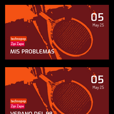
05
May 25
technopop
Zipi Zape
MIS PROBLEMAS
05
May 25
technopop
Zipi Zape
VERANO DEL 98