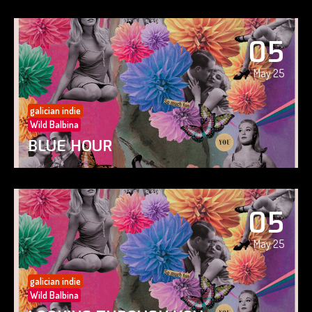
05
May 25
galician indie
Wild Balbina
BLUE HOUR
05
May 25
galician indie
Wild Balbina