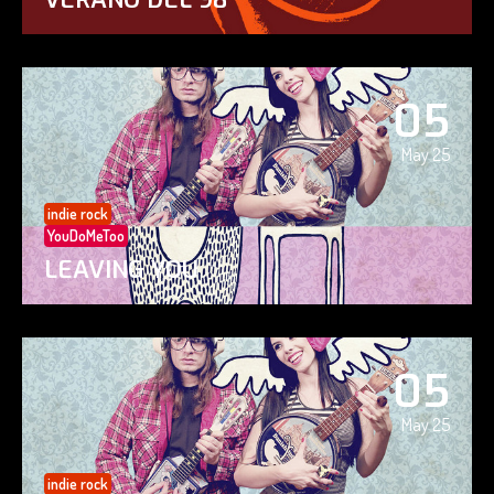
05
May 25
indie rock
YouDoMeToo
LEAVING YOU
05
May 25
indie rock