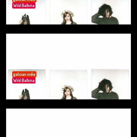
Wild Balbina
SURFIN’
05
May 25
galician indie
Wild Balbina
SPIT YOUR LOVE
05
May 25