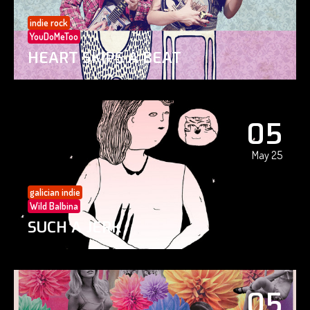
indie rock
YouDoMeToo
HEART SKIPS A BEAT
05
May 25
galician indie
Wild Balbina
SUCH A JERK
05