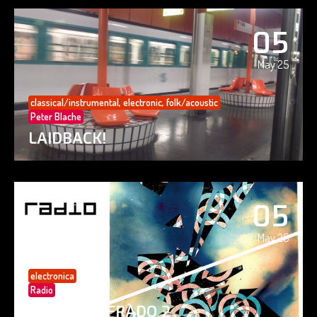
05
May 25
classical/instrumental
,
electronic
,
folk/acoustic
Peter Blache
LAIDBACK!
05
May 25
electronica
Radio
PAISAJE CIFRADO 2