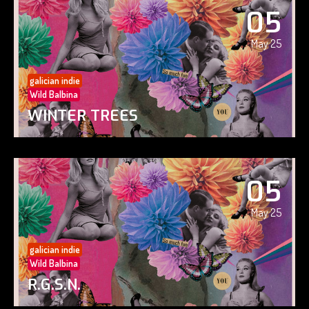
05
May 25
galician indie
Wild Balbina
WINTER TREES
05
May 25
galician indie
Wild Balbina
R.G.S.N.