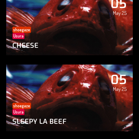
05
May 25
shoegaze
Usura
CHEESE
05
May 25
shoegaze
Usura
SLEEPY LA BEEF