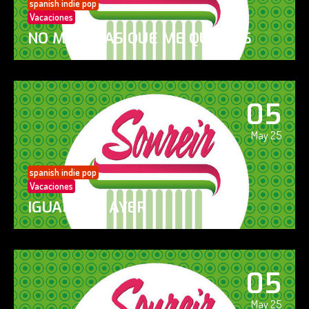
spanish indie pop
Vacaciones
NO ME DIGAS QUE ME QUIERES
05
May 25
spanish indie pop
Vacaciones
IGUAL QUE AYER
05
May 25