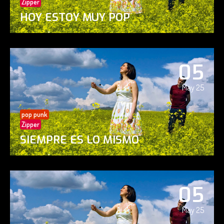
Zipper
HOY ESTOY MUY POP
05
May 25
pop punk
Zipper
SIEMPRE ES LO MISMO
05
May 25