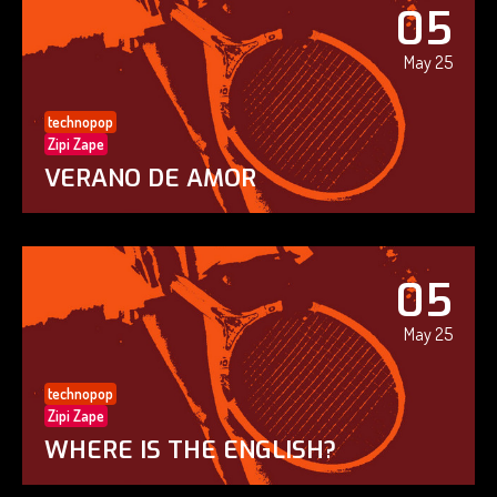
05
May 25
technopop
Zipi Zape
VERANO DE AMOR
05
May 25
technopop
Zipi Zape
WHERE IS THE ENGLISH?