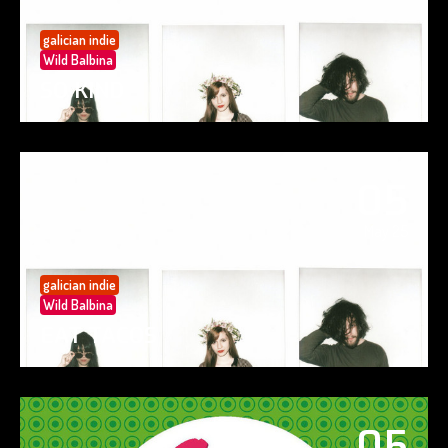
galician indie
Wild Balbina
SO KIND
05
May 25
galician indie
Wild Balbina
EAT TACOS
05