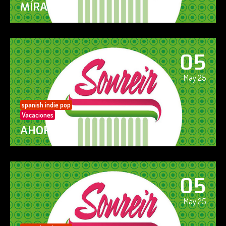
MÍRAME
05
May 25
spanish indie pop
Vacaciones
AHORA SÍ!
05
May 25