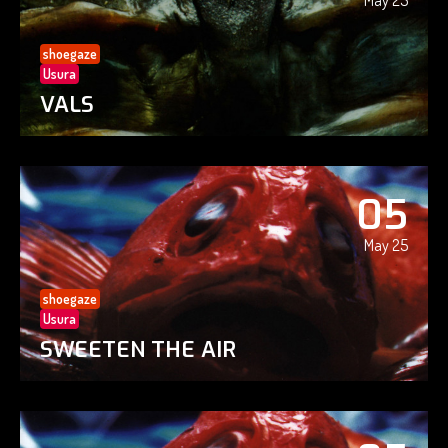
May 25
shoegaze
Usura
VALS
05
May 25
shoegaze
Usura
SWEETEN THE AIR