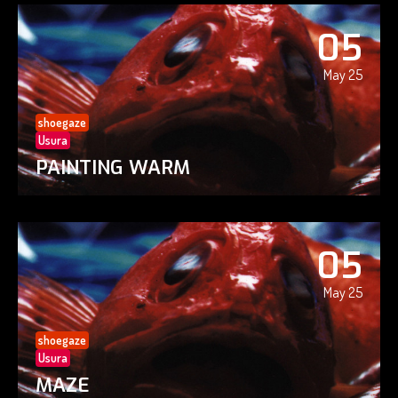
05
May 25
shoegaze
Usura
PAINTING WARM
05
May 25
shoegaze
Usura
MAZE