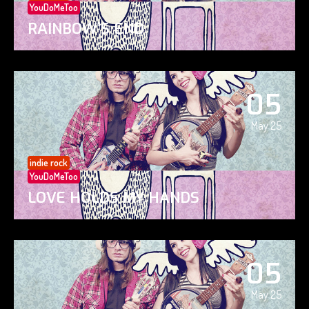
YouDoMeToo
RAINBOW’S END
05
May 25
indie rock
YouDoMeToo
LOVE HOLDS MY HANDS
05
May 25