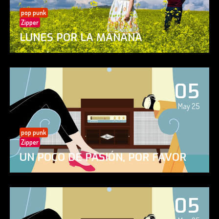
pop punk
Zipper
LUNES POR LA MAÑANA
05
May 25
pop punk
Zipper
UN POCO DE PASIÓN, POR FAVOR
05