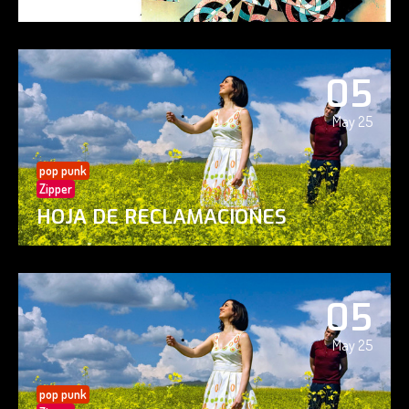
05
May 25
pop punk
Zipper
HOJA DE RECLAMACIONES
05
May 25
pop punk