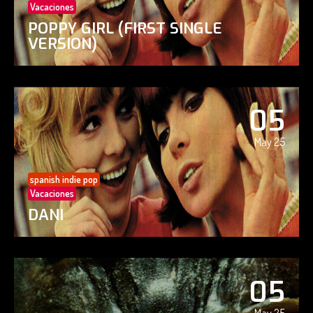
Vacaciones
POPPY GIRL (FIRST SINGLE
VERSION)
05
May 25
spanish indie pop
Vacaciones
DANI
05