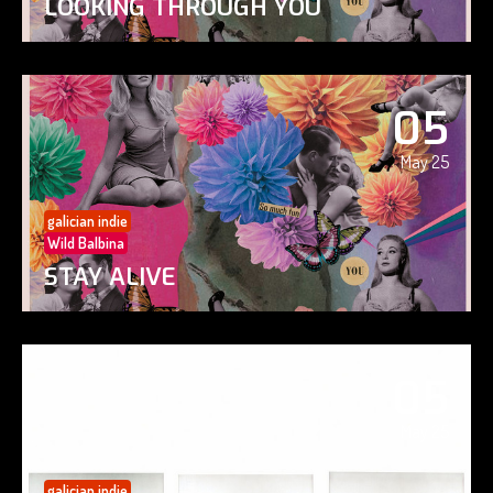
LOOKING THROUGH YOU
05
May 25
galician indie
Wild Balbina
STAY ALIVE
05
May 25
galician indie