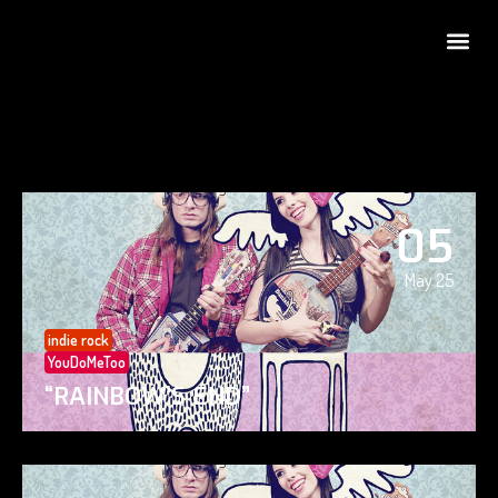
05
May 25
indie rock
YouDoMeToo
“RAINBOW’S END”