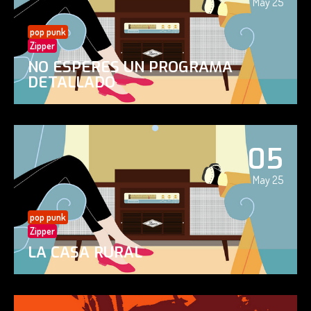
May 25
pop punk
Zipper
NO ESPERES UN PROGRAMA
DETALLADO
05
May 25
pop punk
Zipper
LA CASA RURAL