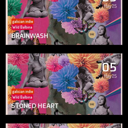
May 25
galician indie
Wild Balbina
BRAINWASH
05
May 25
galician indie
Wild Balbina
STONED HEART