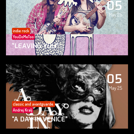
05
May 25
indie rock
YouDoMeToo
“LEAVING YOU”
05
May 25
classic and avantguarde.
Andrej Kralj
“A DAY IN VENICE”