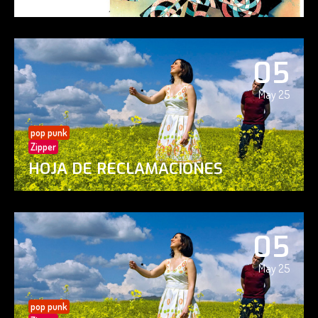
05
May 25
pop punk
Zipper
HOJA DE RECLAMACIONES
05
May 25
pop punk