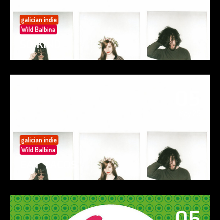
galician indie
Wild Balbina
SO KIND
05
May 25
galician indie
Wild Balbina
EAT TACOS
05