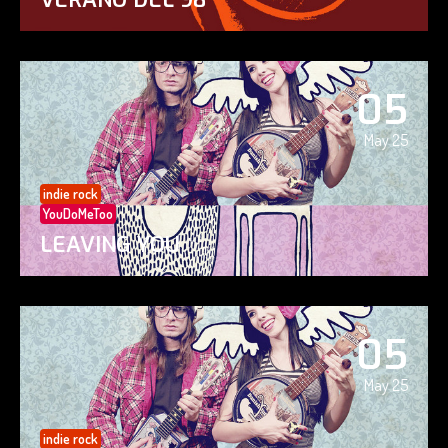
05
May 25
indie rock
YouDoMeToo
LEAVING YOU
05
May 25
indie rock