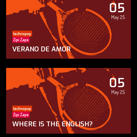
05
May 25
technopop
Zipi Zape
VERANO DE AMOR
05
May 25
technopop
Zipi Zape
WHERE IS THE ENGLISH?