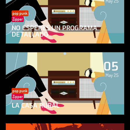
May 25
pop punk
Zipper
NO ESPERES UN PROGRAMA
DETALLADO
05
May 25
pop punk
Zipper
LA CASA RURAL