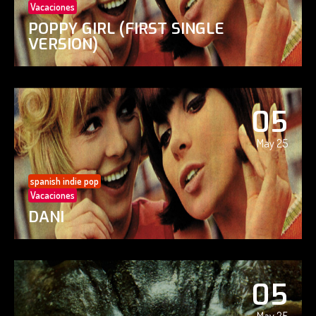
Vacaciones
POPPY GIRL (FIRST SINGLE
VERSION)
05
May 25
spanish indie pop
Vacaciones
DANI
05