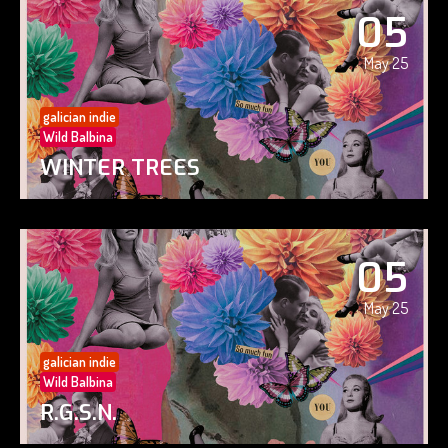
05
May 25
galician indie
Wild Balbina
WINTER TREES
05
May 25
galician indie
Wild Balbina
R.G.S.N.