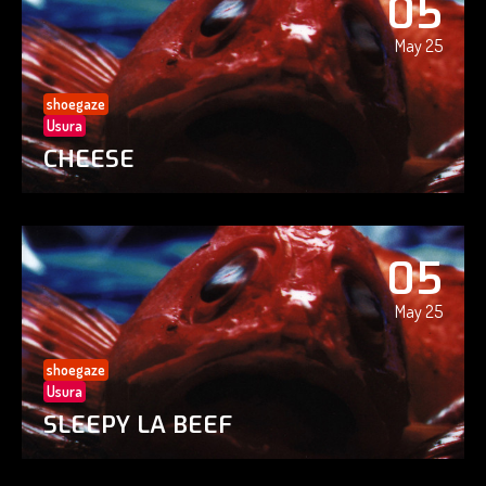
05
May 25
shoegaze
Usura
CHEESE
05
May 25
shoegaze
Usura
SLEEPY LA BEEF