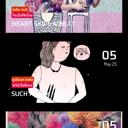
indie rock
YouDoMeToo
HEART SKIPS A BEAT
05
May 25
galician indie
Wild Balbina
SUCH A JERK
05