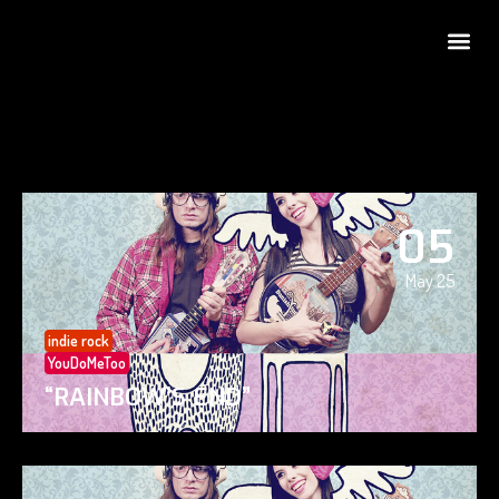
05
May 25
indie rock
YouDoMeToo
“RAINBOW’S END”