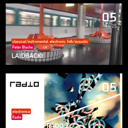
05
May 25
classical/instrumental
,
electronic
,
folk/acoustic
Peter Blache
LAIDBACK!
05
May 25
electronica
Radio
PAISAJE CIFRADO 2