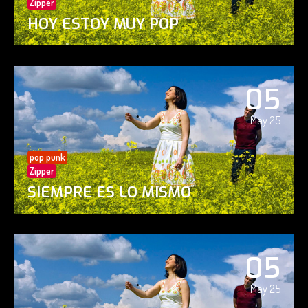
Zipper
HOY ESTOY MUY POP
05
May 25
pop punk
Zipper
SIEMPRE ES LO MISMO
05
May 25