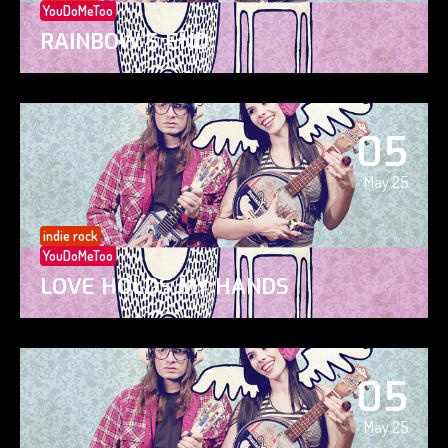
YouDoMeToo
RAINBOW’S END
05
May 25
indie rock
YouDoMeToo
LOVE HOLDS MY HANDS
05
May 25