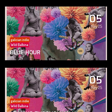
05
May 25
galician indie
Wild Balbina
BLUE HOUR
05
May 25
galician indie
Wild Balbina