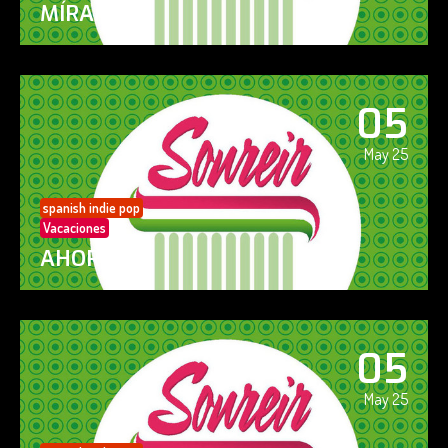
MÍRAME
05
May 25
spanish indie pop
Vacaciones
AHORA SÍ!
05
May 25