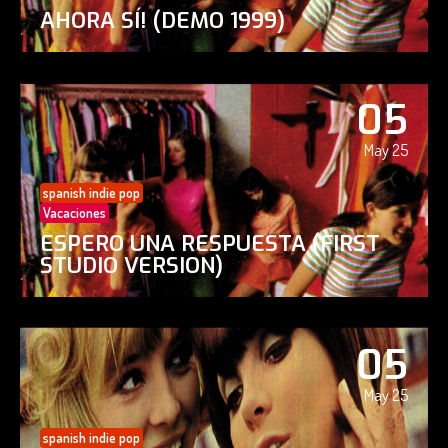
AHORA SÍ! (DEMO 1999)
05
May 25
spanish indie pop
Vacaciones
ESPERO UNA RESPUESTA (FIRST
STUDIO VERSION)
05
May 25
spanish indie pop