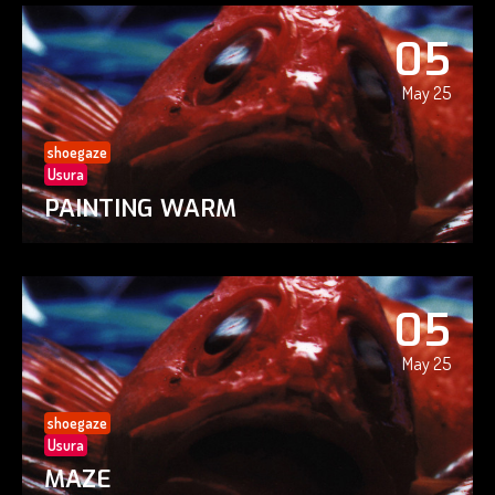
05
May 25
shoegaze
Usura
PAINTING WARM
05
May 25
shoegaze
Usura
MAZE