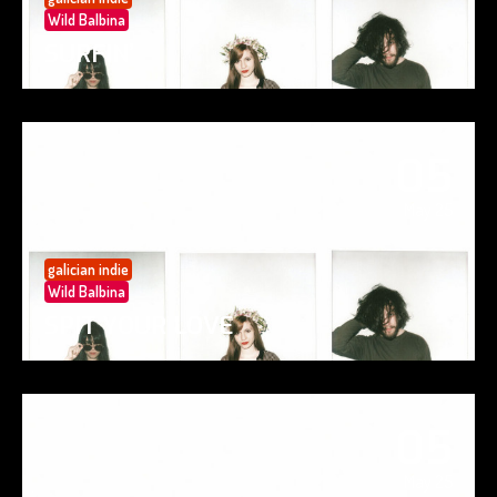
Wild Balbina
SURFIN’
05
May 25
galician indie
Wild Balbina
SPIT YOUR LOVE
05
May 25