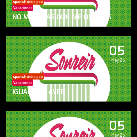
spanish indie pop
Vacaciones
NO ME DIGAS QUE ME QUIERES
05
May 25
spanish indie pop
Vacaciones
IGUAL QUE AYER
05
May 25