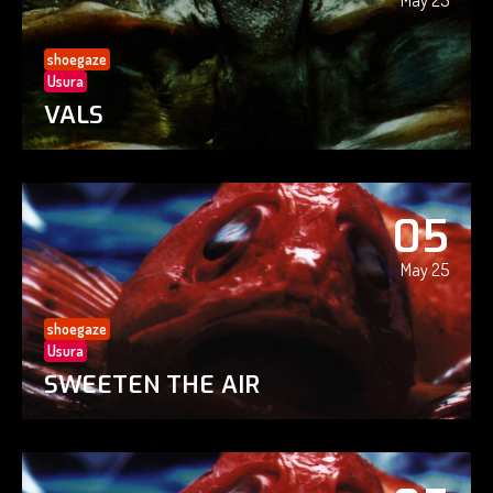
May 25
shoegaze
Usura
VALS
05
May 25
shoegaze
Usura
SWEETEN THE AIR