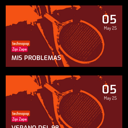
05
May 25
technopop
Zipi Zape
MIS PROBLEMAS
05
May 25
technopop
Zipi Zape
VERANO DEL 98