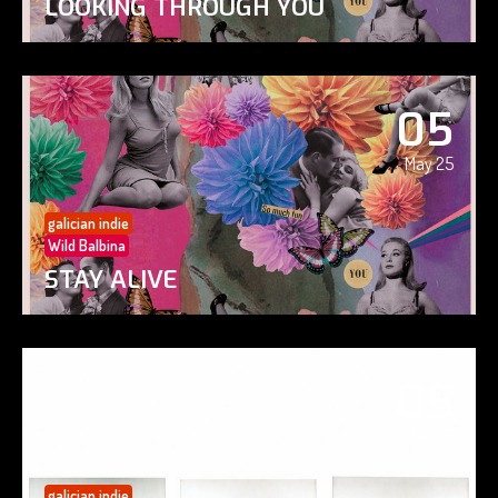
LOOKING THROUGH YOU
05
May 25
galician indie
Wild Balbina
STAY ALIVE
05
May 25
galician indie