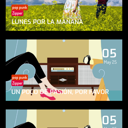
pop punk
Zipper
LUNES POR LA MAÑANA
05
May 25
pop punk
Zipper
UN POCO DE PASIÓN, POR FAVOR
05