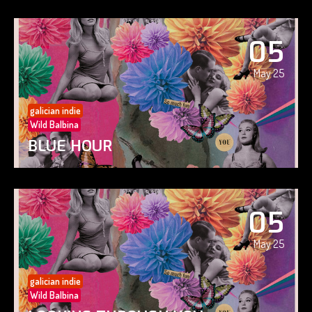
05
May 25
galician indie
Wild Balbina
BLUE HOUR
05
May 25
galician indie
Wild Balbina