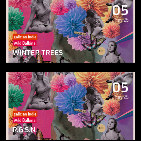
05
May 25
galician indie
Wild Balbina
WINTER TREES
05
May 25
galician indie
Wild Balbina
R.G.S.N.