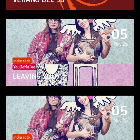
05
May 25
indie rock
YouDoMeToo
LEAVING YOU
05
May 25
indie rock