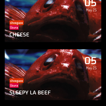
05
May 25
shoegaze
Usura
CHEESE
05
May 25
shoegaze
Usura
SLEEPY LA BEEF