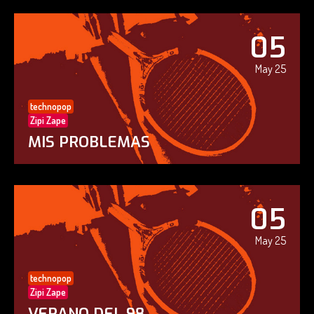
05
May 25
technopop
Zipi Zape
MIS PROBLEMAS
05
May 25
technopop
Zipi Zape
VERANO DEL 98