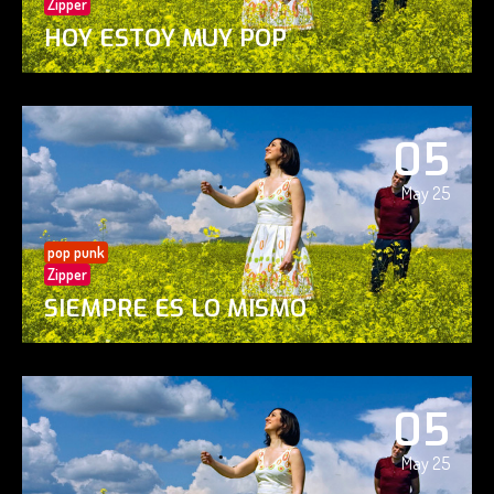
Zipper
HOY ESTOY MUY POP
05
May 25
pop punk
Zipper
SIEMPRE ES LO MISMO
05
May 25