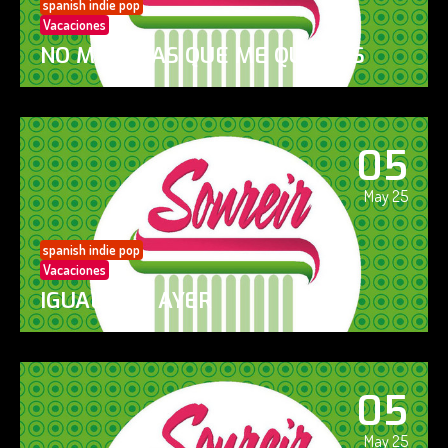
spanish indie pop
Vacaciones
NO ME DIGAS QUE ME QUIERES
05
May 25
spanish indie pop
Vacaciones
IGUAL QUE AYER
05
May 25