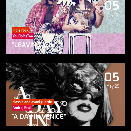
05
May 25
indie rock
YouDoMeToo
“LEAVING YOU”
05
May 25
classic and avantguarde.
Andrej Kralj
“A DAY IN VENICE”