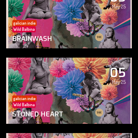
May 25
galician indie
Wild Balbina
BRAINWASH
05
May 25
galician indie
Wild Balbina
STONED HEART