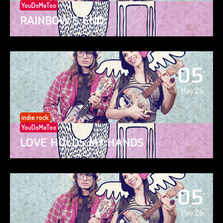
YouDoMeToo
RAINBOW’S END
05
May 25
indie rock
YouDoMeToo
LOVE HOLDS MY HANDS
05
May 25