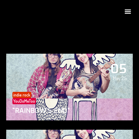
05
May 25
indie rock
YouDoMeToo
“RAINBOW’S END”