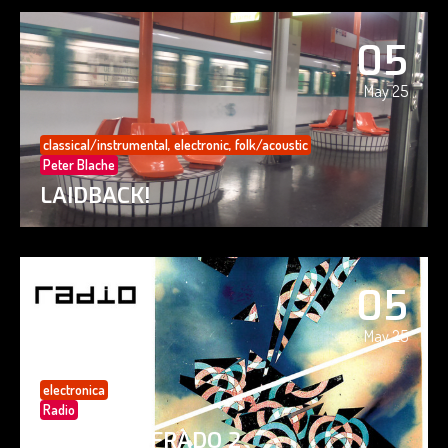
05
May 25
classical/instrumental
,
electronic
,
folk/acoustic
Peter Blache
LAIDBACK!
05
May 25
electronica
Radio
PAISAJE CIFRADO 2