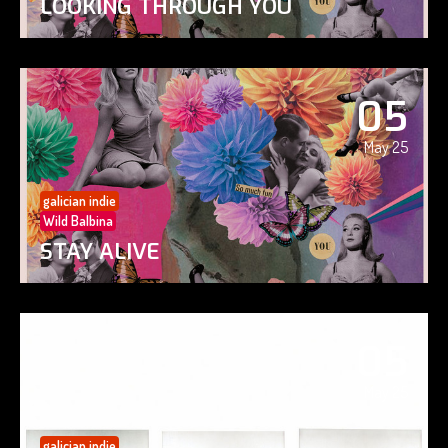
LOOKING THROUGH YOU
05
May 25
galician indie
Wild Balbina
STAY ALIVE
05
May 25
galician indie