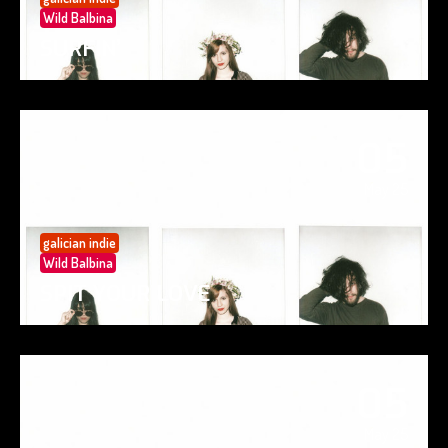
Wild Balbina
SURFIN’
05
May 25
galician indie
Wild Balbina
SPIT YOUR LOVE
05
May 25