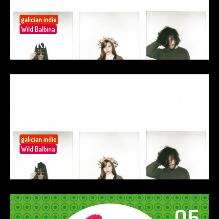
galician indie
Wild Balbina
SO KIND
05
May 25
galician indie
Wild Balbina
EAT TACOS
05