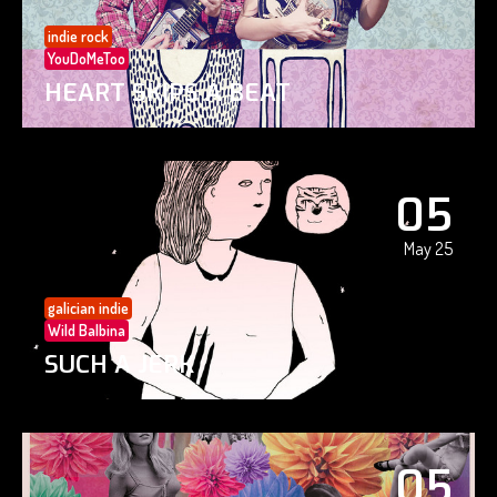
indie rock
YouDoMeToo
HEART SKIPS A BEAT
05
May 25
galician indie
Wild Balbina
SUCH A JERK
05