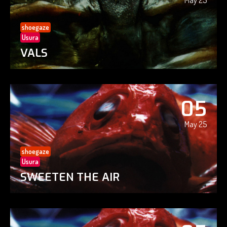
May 25
shoegaze
Usura
VALS
05
May 25
shoegaze
Usura
SWEETEN THE AIR