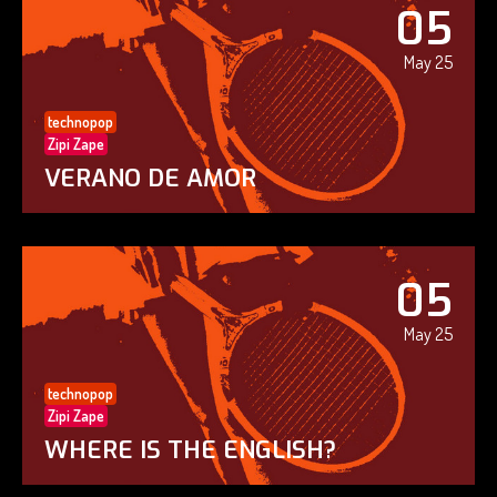
05
May 25
technopop
Zipi Zape
VERANO DE AMOR
05
May 25
technopop
Zipi Zape
WHERE IS THE ENGLISH?