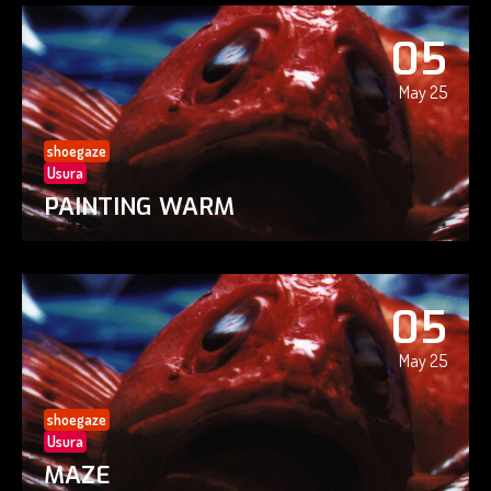
05
May 25
shoegaze
Usura
PAINTING WARM
05
May 25
shoegaze
Usura
MAZE