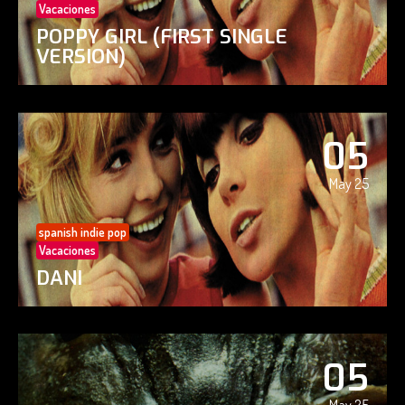
Vacaciones
POPPY GIRL (FIRST SINGLE
VERSION)
05
May 25
spanish indie pop
Vacaciones
DANI
05