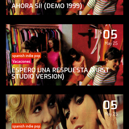
AHORA SÍ! (DEMO 1999)
05
May 25
spanish indie pop
Vacaciones
ESPERO UNA RESPUESTA (FIRST
STUDIO VERSION)
05
May 25
spanish indie pop