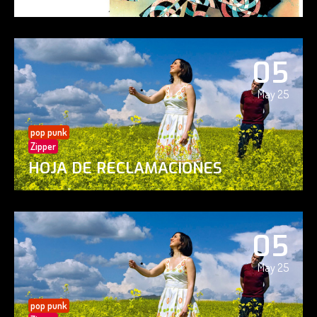
05
May 25
pop punk
Zipper
HOJA DE RECLAMACIONES
05
May 25
pop punk