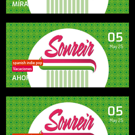
MÍRAME
05
May 25
spanish indie pop
Vacaciones
AHORA SÍ!
05
May 25