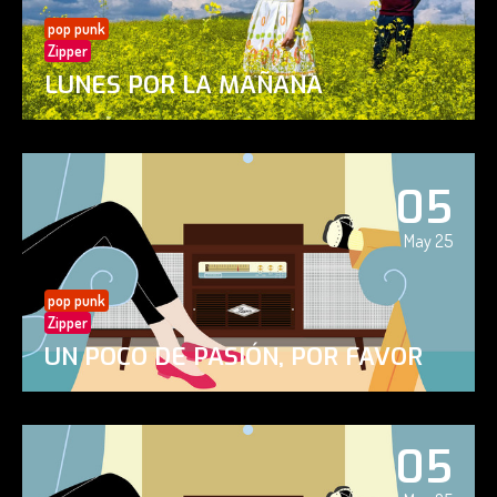
pop punk
Zipper
LUNES POR LA MAÑANA
05
May 25
pop punk
Zipper
UN POCO DE PASIÓN, POR FAVOR
05