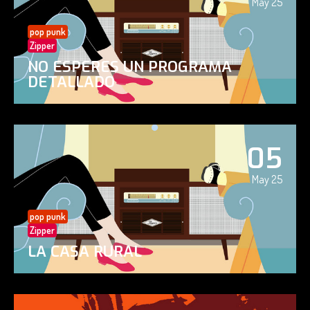
May 25
pop punk
Zipper
NO ESPERES UN PROGRAMA
DETALLADO
05
May 25
pop punk
Zipper
LA CASA RURAL