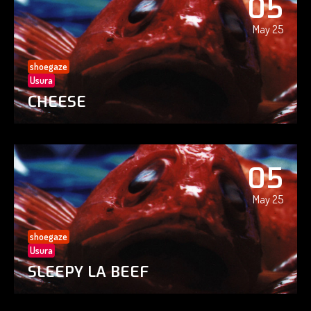
05
May 25
shoegaze
Usura
CHEESE
05
May 25
shoegaze
Usura
SLEEPY LA BEEF