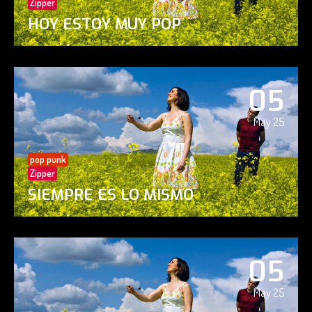
Zipper
HOY ESTOY MUY POP
05
May 25
pop punk
Zipper
SIEMPRE ES LO MISMO
05
May 25