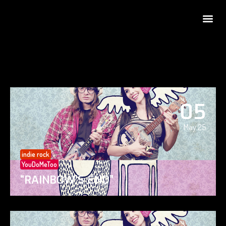
05
May 25
indie rock
YouDoMeToo
“RAINBOW’S END”