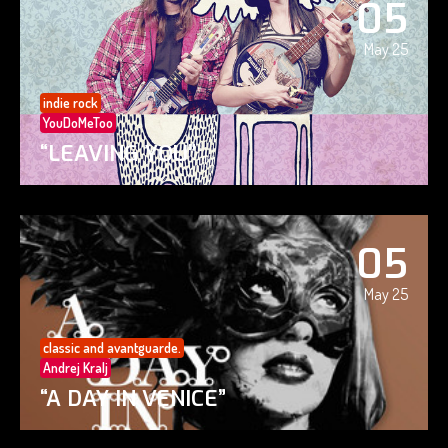
05
May 25
indie rock
YouDoMeToo
“LEAVING YOU”
05
May 25
classic and avantguarde.
Andrej Kralj
“A DAY IN VENICE”