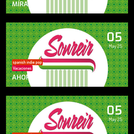
MÍRAME
05
May 25
spanish indie pop
Vacaciones
AHORA SÍ!
05
May 25