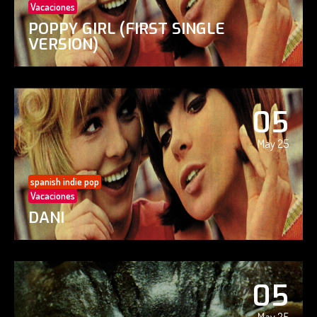
Vacaciones
POPPY GIRL (FIRST SINGLE
VERSION)
05
May 25
spanish indie pop
Vacaciones
DANI
05