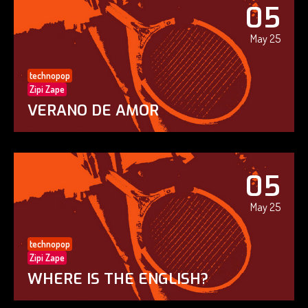
05
May 25
technopop
Zipi Zape
VERANO DE AMOR
05
May 25
technopop
Zipi Zape
WHERE IS THE ENGLISH?