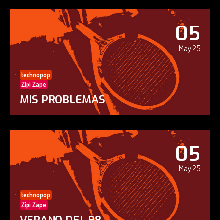
05
May 25
technopop
Zipi Zape
MIS PROBLEMAS
05
May 25
technopop
Zipi Zape
VERANO DEL 98