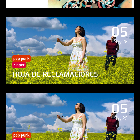
05
May 25
pop punk
Zipper
HOJA DE RECLAMACIONES
05
May 25
pop punk