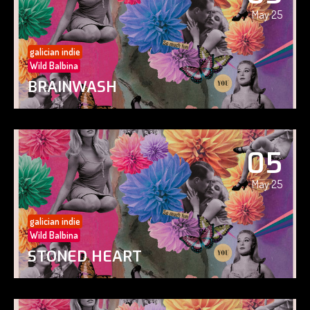
May 25
galician indie
Wild Balbina
BRAINWASH
05
May 25
galician indie
Wild Balbina
STONED HEART