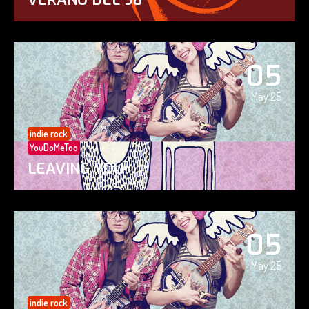
05
May 25
indie rock
YouDoMeToo
LEAVING YOU
05
May 25
indie rock