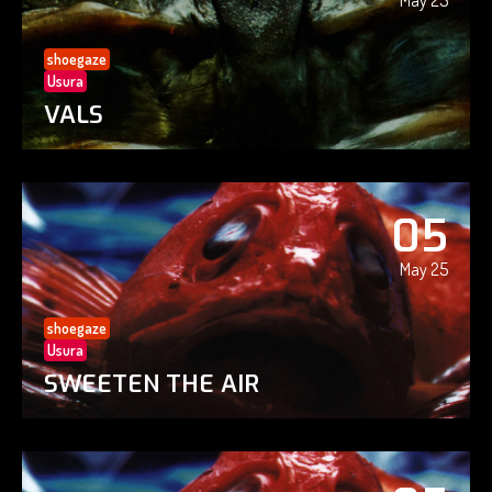
May 25
shoegaze
Usura
VALS
05
May 25
shoegaze
Usura
SWEETEN THE AIR