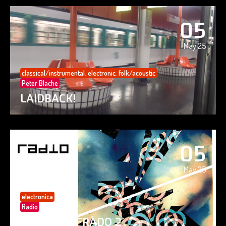
05
May 25
classical/instrumental
,
electronic
,
folk/acoustic
Peter Blache
LAIDBACK!
05
May 25
electronica
Radio
PAISAJE CIFRADO 2