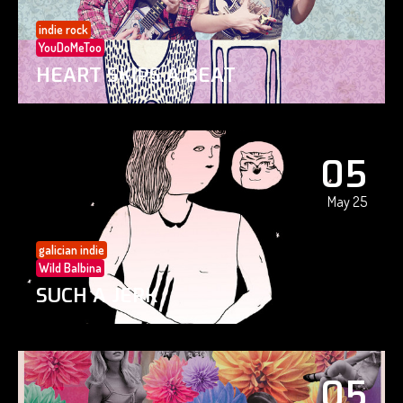
indie rock
YouDoMeToo
HEART SKIPS A BEAT
05
May 25
galician indie
Wild Balbina
SUCH A JERK
05