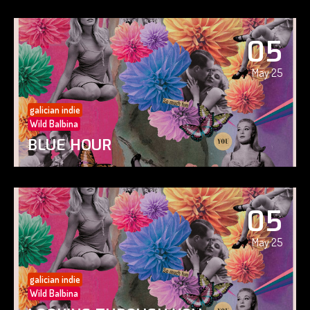
05
May 25
galician indie
Wild Balbina
BLUE HOUR
05
May 25
galician indie
Wild Balbina