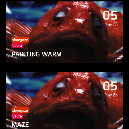
05
May 25
shoegaze
Usura
PAINTING WARM
05
May 25
shoegaze
Usura
MAZE