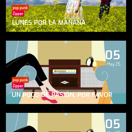
pop punk
Zipper
LUNES POR LA MAÑANA
05
May 25
pop punk
Zipper
UN POCO DE PASIÓN, POR FAVOR
05