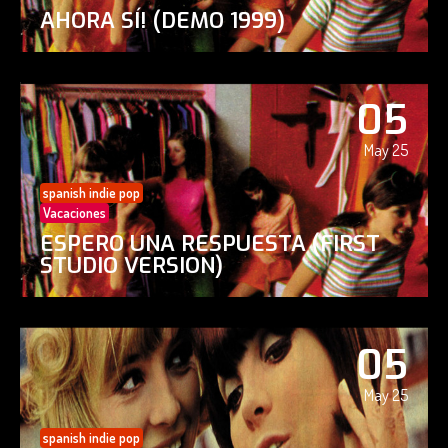
AHORA SÍ! (DEMO 1999)
05
May 25
spanish indie pop
Vacaciones
ESPERO UNA RESPUESTA (FIRST
STUDIO VERSION)
05
May 25
spanish indie pop