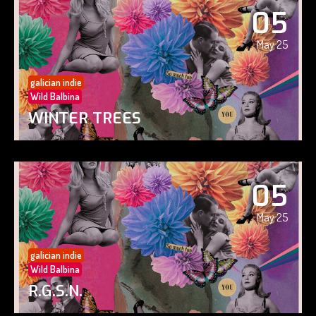
05
May 25
galician indie
Wild Balbina
WINTER TREES
05
May 25
galician indie
Wild Balbina
R.G.S.N.