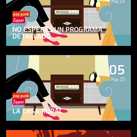
May 25
pop punk
Zipper
NO ESPERES UN PROGRAMA
DETALLADO
05
May 25
pop punk
Zipper
LA CASA RURAL