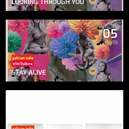
LOOKING THROUGH YOU
05
May 25
galician indie
Wild Balbina
STAY ALIVE
05
May 25
galician indie