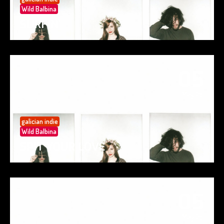
Wild Balbina
SURFIN’
05
May 25
galician indie
Wild Balbina
SPIT YOUR LOVE
05
May 25