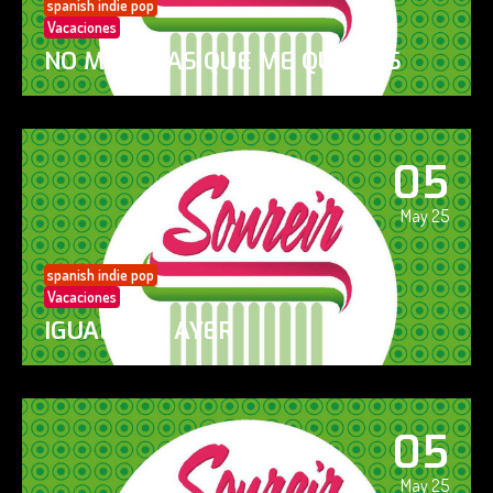
spanish indie pop
Vacaciones
NO ME DIGAS QUE ME QUIERES
05
May 25
spanish indie pop
Vacaciones
IGUAL QUE AYER
05
May 25