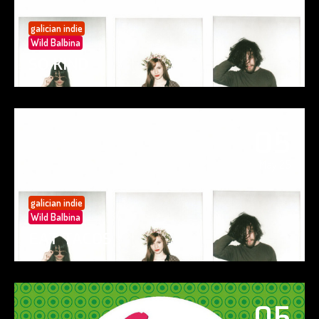
galician indie
Wild Balbina
SO KIND
05
May 25
galician indie
Wild Balbina
EAT TACOS
05