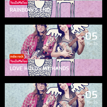
YouDoMeToo
RAINBOW’S END
05
May 25
indie rock
YouDoMeToo
LOVE HOLDS MY HANDS
05
May 25