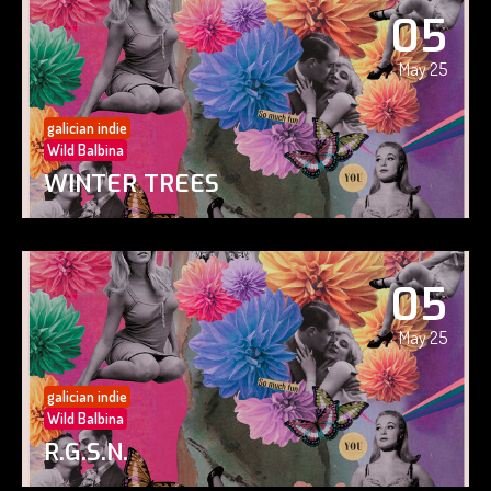
05
May 25
galician indie
Wild Balbina
WINTER TREES
05
May 25
galician indie
Wild Balbina
R.G.S.N.