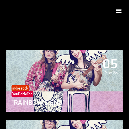
05
May 25
indie rock
YouDoMeToo
“RAINBOW’S END”