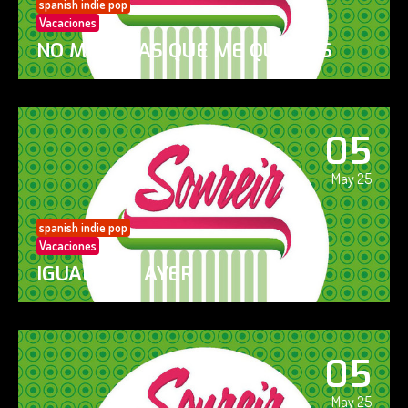
spanish indie pop
Vacaciones
NO ME DIGAS QUE ME QUIERES
05
May 25
spanish indie pop
Vacaciones
IGUAL QUE AYER
05
May 25