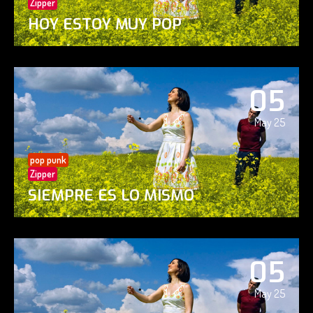
Zipper
HOY ESTOY MUY POP
05
May 25
pop punk
Zipper
SIEMPRE ES LO MISMO
05
May 25