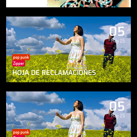
05
May 25
pop punk
Zipper
HOJA DE RECLAMACIONES
05
May 25
pop punk