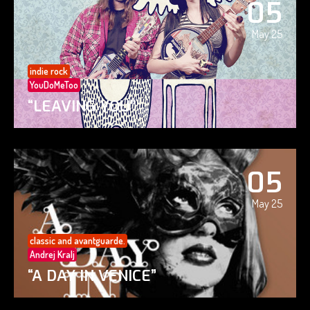
05
May 25
indie rock
YouDoMeToo
“LEAVING YOU”
05
May 25
classic and avantguarde.
Andrej Kralj
“A DAY IN VENICE”