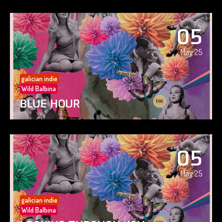
05
May 25
galician indie
Wild Balbina
BLUE HOUR
05
May 25
galician indie
Wild Balbina