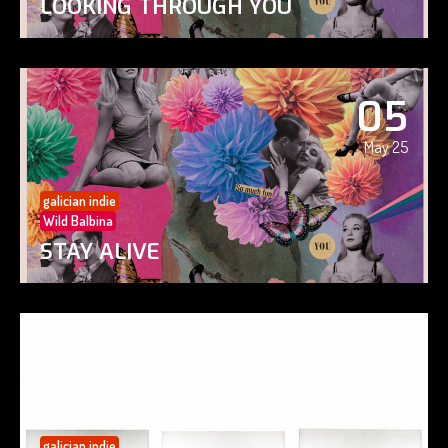
LOOKING THROUGH YOU
05
May 25
galician indie
Wild Balbina
STAY ALIVE
05
May 25
galician indie