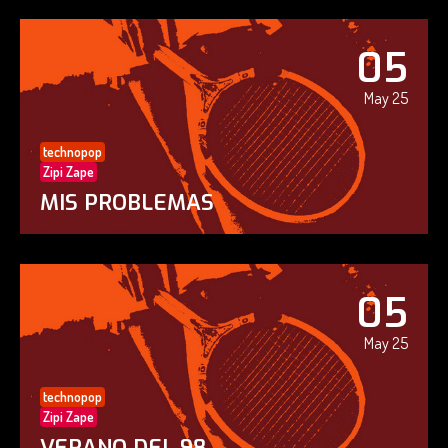
05
May 25
technopop
Zipi Zape
MIS PROBLEMAS
05
May 25
technopop
Zipi Zape
VERANO DEL 98