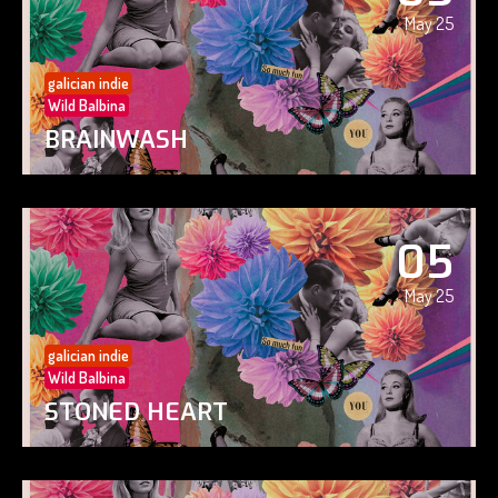
May 25
galician indie
Wild Balbina
BRAINWASH
05
May 25
galician indie
Wild Balbina
STONED HEART