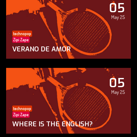
05
May 25
technopop
Zipi Zape
VERANO DE AMOR
05
May 25
technopop
Zipi Zape
WHERE IS THE ENGLISH?