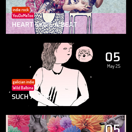
indie rock
YouDoMeToo
HEART SKIPS A BEAT
05
May 25
galician indie
Wild Balbina
SUCH A JERK
05