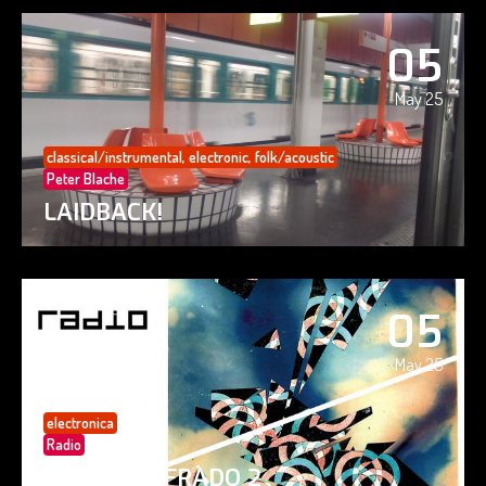
05
May 25
classical/instrumental
,
electronic
,
folk/acoustic
Peter Blache
LAIDBACK!
05
May 25
electronica
Radio
PAISAJE CIFRADO 2