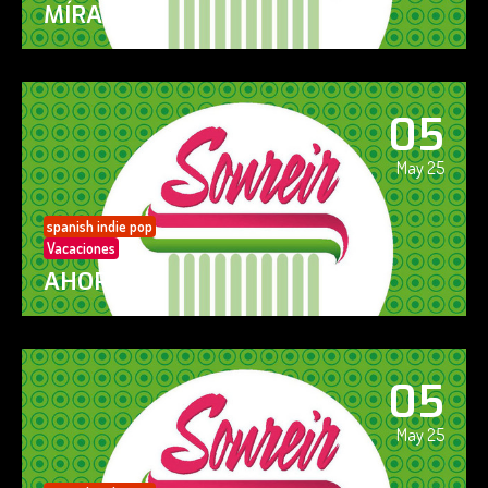
MÍRAME
05
May 25
spanish indie pop
Vacaciones
AHORA SÍ!
05
May 25