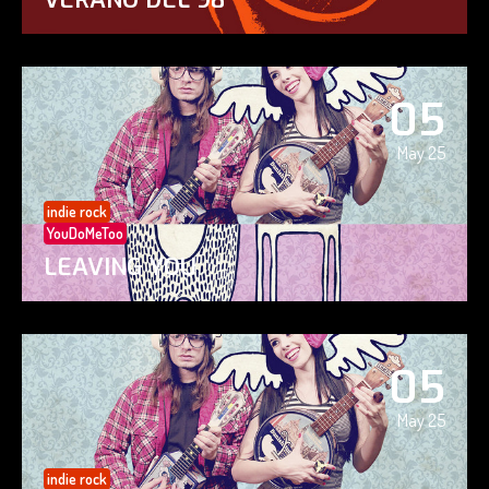
05
May 25
indie rock
YouDoMeToo
LEAVING YOU
05
May 25
indie rock