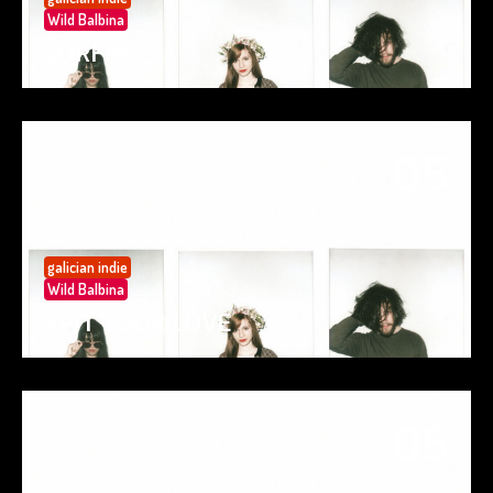
Wild Balbina
SURFIN’
05
May 25
galician indie
Wild Balbina
SPIT YOUR LOVE
05
May 25