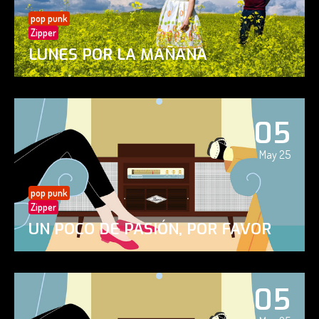
pop punk
Zipper
LUNES POR LA MAÑANA
05
May 25
pop punk
Zipper
UN POCO DE PASIÓN, POR FAVOR
05