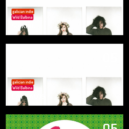
galician indie
Wild Balbina
SO KIND
05
May 25
galician indie
Wild Balbina
EAT TACOS
05