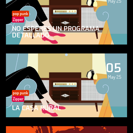
May 25
pop punk
Zipper
NO ESPERES UN PROGRAMA
DETALLADO
05
May 25
pop punk
Zipper
LA CASA RURAL