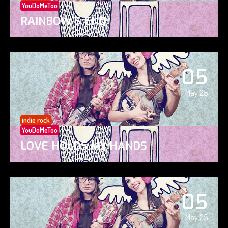
YouDoMeToo
RAINBOW’S END
05
May 25
indie rock
YouDoMeToo
LOVE HOLDS MY HANDS
05
May 25