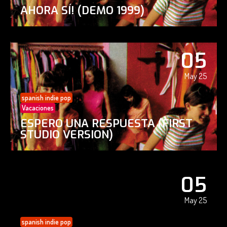
AHORA SÍ! (DEMO 1999)
05
May 25
spanish indie pop
Vacaciones
ESPERO UNA RESPUESTA (FIRST
STUDIO VERSION)
05
May 25
spanish indie pop