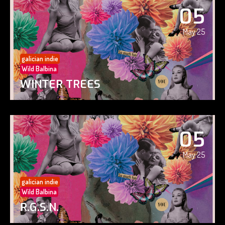
05
May 25
galician indie
Wild Balbina
WINTER TREES
05
May 25
galician indie
Wild Balbina
R.G.S.N.