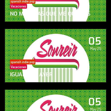
spanish indie pop
Vacaciones
NO ME DIGAS QUE ME QUIERES
05
May 25
spanish indie pop
Vacaciones
IGUAL QUE AYER
05
May 25