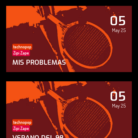
05
May 25
technopop
Zipi Zape
MIS PROBLEMAS
05
May 25
technopop
Zipi Zape
VERANO DEL 98