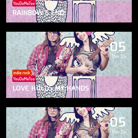
YouDoMeToo
RAINBOW’S END
05
May 25
indie rock
YouDoMeToo
LOVE HOLDS MY HANDS
05
May 25