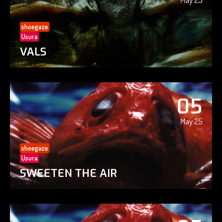
May 25
shoegaze
Usura
VALS
05
May 25
shoegaze
Usura
SWEETEN THE AIR