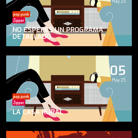
May 25
pop punk
Zipper
NO ESPERES UN PROGRAMA
DETALLADO
05
May 25
pop punk
Zipper
LA CASA RURAL