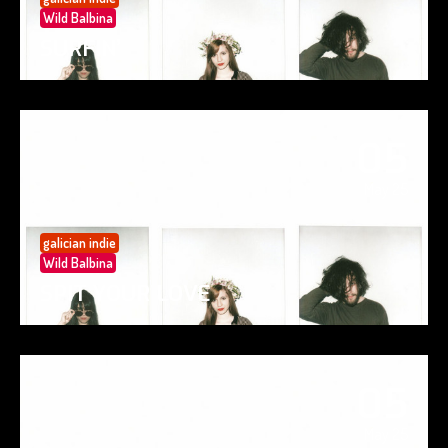
Wild Balbina
SURFIN’
05
May 25
galician indie
Wild Balbina
SPIT YOUR LOVE
05
May 25