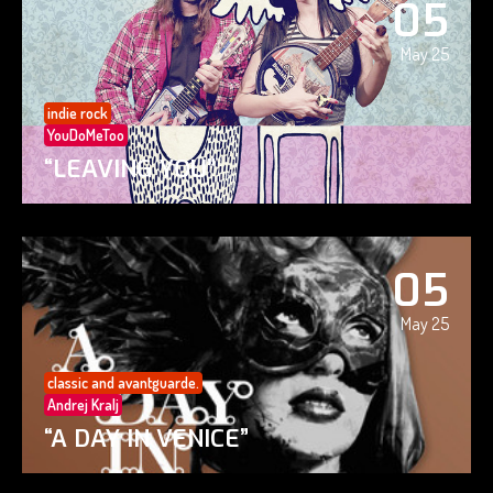
05
May 25
indie rock
YouDoMeToo
“LEAVING YOU”
05
May 25
classic and avantguarde.
Andrej Kralj
“A DAY IN VENICE”