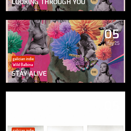
LOOKING THROUGH YOU
05
May 25
galician indie
Wild Balbina
STAY ALIVE
05
May 25
galician indie