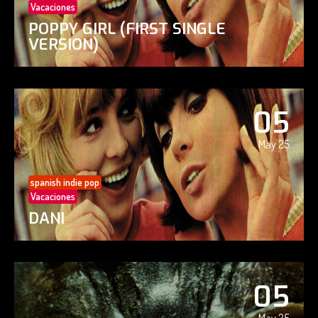
Vacaciones
POPPY GIRL (FIRST SINGLE
VERSION)
05
May 25
spanish indie pop
Vacaciones
DANI
05