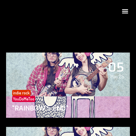
05
May 25
indie rock
YouDoMeToo
“RAINBOW’S END”