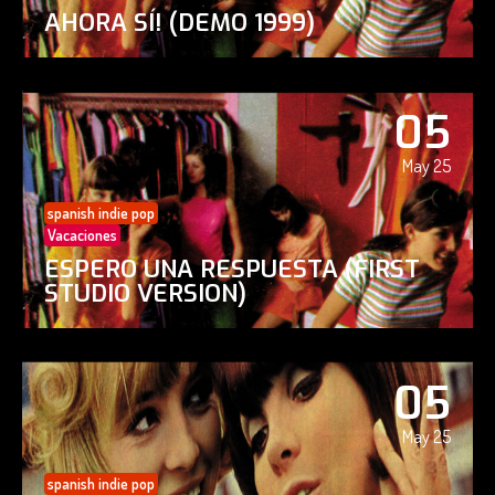
AHORA SÍ! (DEMO 1999)
05
May 25
spanish indie pop
Vacaciones
ESPERO UNA RESPUESTA (FIRST
STUDIO VERSION)
05
May 25
spanish indie pop