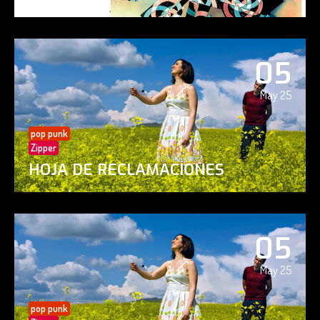
05
May 25
pop punk
Zipper
HOJA DE RECLAMACIONES
05
May 25
pop punk