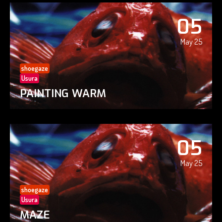
05
May 25
shoegaze
Usura
PAINTING WARM
05
May 25
shoegaze
Usura
MAZE