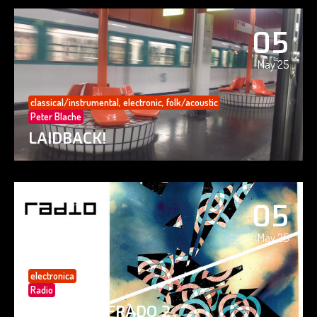
05
May 25
classical/instrumental
,
electronic
,
folk/acoustic
Peter Blache
LAIDBACK!
05
May 25
electronica
Radio
PAISAJE CIFRADO 2