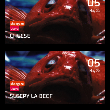
05
May 25
shoegaze
Usura
CHEESE
05
May 25
shoegaze
Usura
SLEEPY LA BEEF