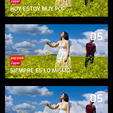
Zipper
HOY ESTOY MUY POP
05
May 25
pop punk
Zipper
SIEMPRE ES LO MISMO
05
May 25