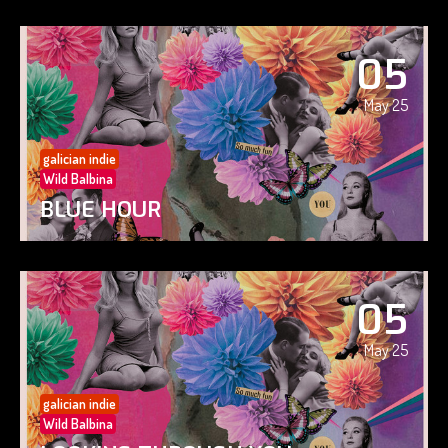
05
May 25
galician indie
Wild Balbina
BLUE HOUR
05
May 25
galician indie
Wild Balbina