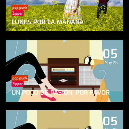
pop punk
Zipper
LUNES POR LA MAÑANA
05
May 25
pop punk
Zipper
UN POCO DE PASIÓN, POR FAVOR
05