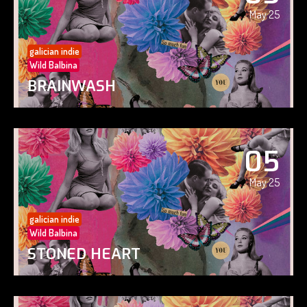
May 25
galician indie
Wild Balbina
BRAINWASH
05
May 25
galician indie
Wild Balbina
STONED HEART