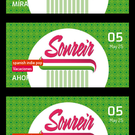
MÍRAME
05
May 25
spanish indie pop
Vacaciones
AHORA SÍ!
05
May 25