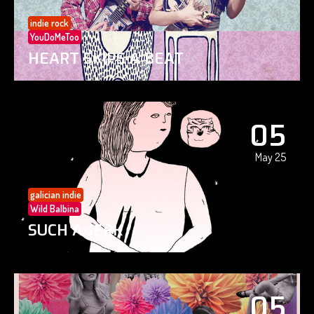
indie rock
YouDoMeToo
HEART SKIPS A BEAT
05
May 25
galician indie
Wild Balbina
SUCH A JERK
05