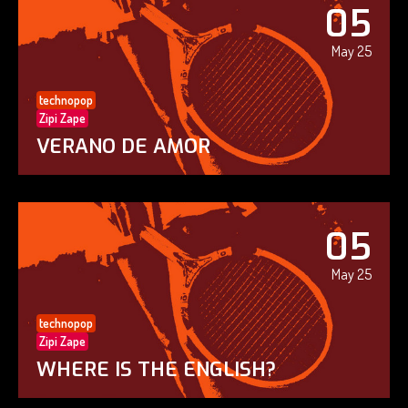
05
May 25
technopop
Zipi Zape
VERANO DE AMOR
05
May 25
technopop
Zipi Zape
WHERE IS THE ENGLISH?