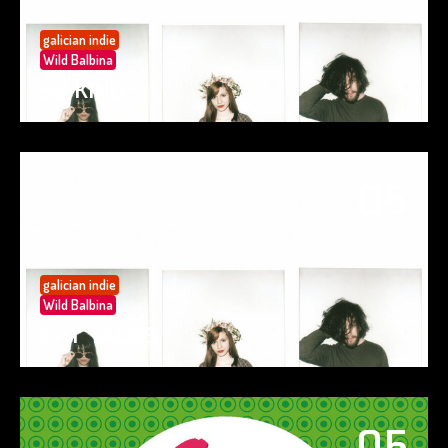
galician indie
Wild Balbina
SO KIND
05
May 25
galician indie
Wild Balbina
EAT TACOS
05