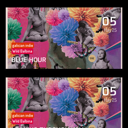
05
May 25
galician indie
Wild Balbina
BLUE HOUR
05
May 25
galician indie
Wild Balbina