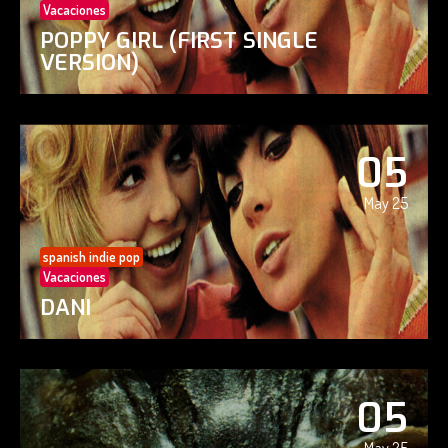
Vacaciones
POPPY GIRL (FIRST SINGLE
VERSION)
05
May 25
spanish indie pop
Vacaciones
DANI
05