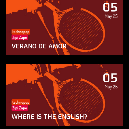
05
May 25
technopop
Zipi Zape
VERANO DE AMOR
05
May 25
technopop
Zipi Zape
WHERE IS THE ENGLISH?