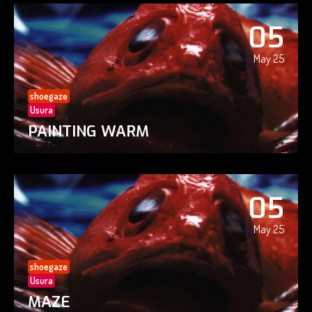
05
May 25
shoegaze
Usura
PAINTING WARM
05
May 25
shoegaze
Usura
MAZE