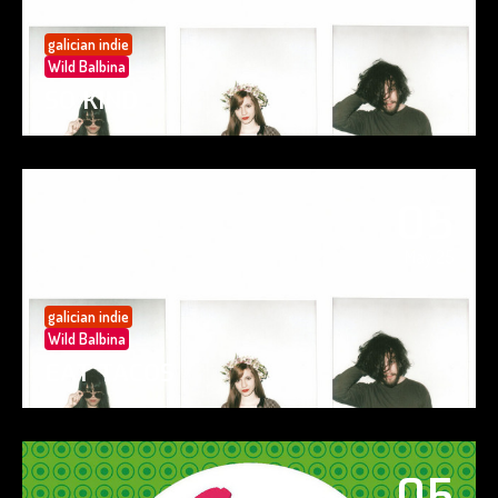
galician indie
Wild Balbina
SO KIND
05
May 25
galician indie
Wild Balbina
EAT TACOS
05