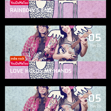
YouDoMeToo
RAINBOW’S END
05
May 25
indie rock
YouDoMeToo
LOVE HOLDS MY HANDS
05
May 25