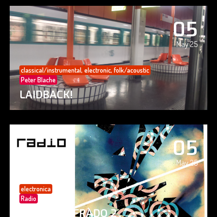
05
May 25
classical/instrumental
,
electronic
,
folk/acoustic
Peter Blache
LAIDBACK!
05
May 25
electronica
Radio
PAISAJE CIFRADO 2