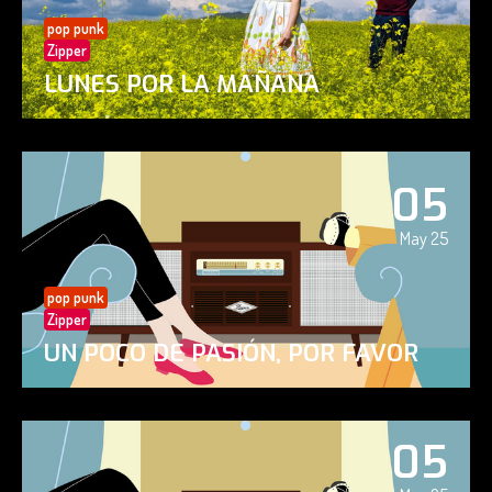
pop punk
Zipper
LUNES POR LA MAÑANA
05
May 25
pop punk
Zipper
UN POCO DE PASIÓN, POR FAVOR
05