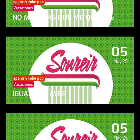
spanish indie pop
Vacaciones
NO ME DIGAS QUE ME QUIERES
05
May 25
spanish indie pop
Vacaciones
IGUAL QUE AYER
05
May 25