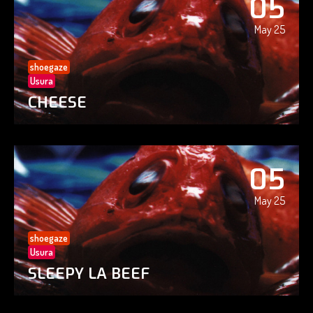
05
May 25
shoegaze
Usura
CHEESE
05
May 25
shoegaze
Usura
SLEEPY LA BEEF