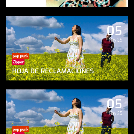
05
May 25
pop punk
Zipper
HOJA DE RECLAMACIONES
05
May 25
pop punk