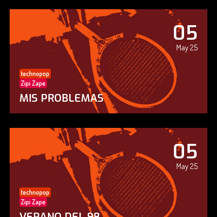
05
May 25
technopop
Zipi Zape
MIS PROBLEMAS
05
May 25
technopop
Zipi Zape
VERANO DEL 98