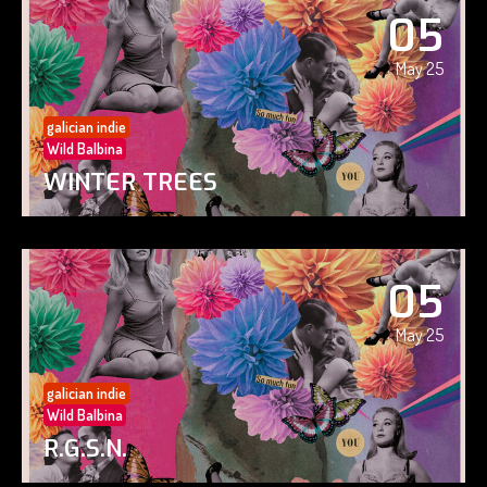
05
May 25
galician indie
Wild Balbina
WINTER TREES
05
May 25
galician indie
Wild Balbina
R.G.S.N.