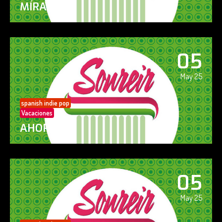
MÍRAME
05
May 25
spanish indie pop
Vacaciones
AHORA SÍ!
05
May 25