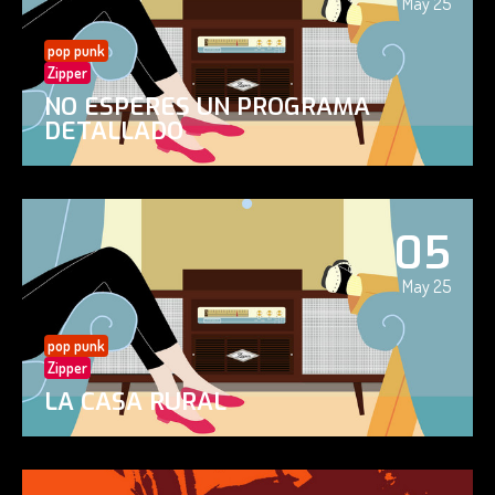
May 25
pop punk
Zipper
NO ESPERES UN PROGRAMA
DETALLADO
05
May 25
pop punk
Zipper
LA CASA RURAL