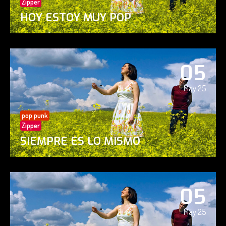
Zipper
HOY ESTOY MUY POP
05
May 25
pop punk
Zipper
SIEMPRE ES LO MISMO
05
May 25