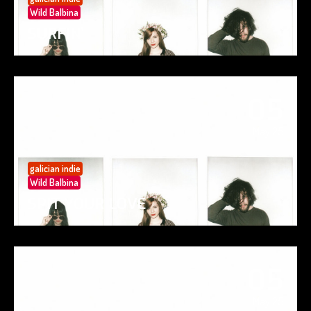
Wild Balbina
SURFIN’
05
May 25
galician indie
Wild Balbina
SPIT YOUR LOVE
05
May 25