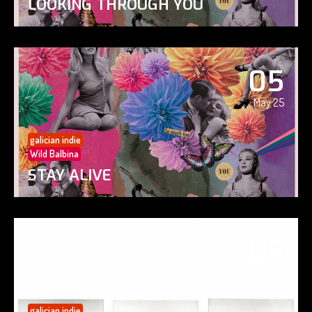
LOOKING THROUGH YOU
05
May 25
galician indie
Wild Balbina
STAY ALIVE
05
May 25
galician indie