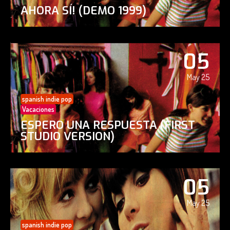
AHORA SÍ! (DEMO 1999)
05
May 25
spanish indie pop
Vacaciones
ESPERO UNA RESPUESTA (FIRST
STUDIO VERSION)
05
May 25
spanish indie pop