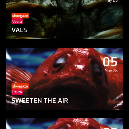
May 25
shoegaze
Usura
VALS
05
May 25
shoegaze
Usura
SWEETEN THE AIR