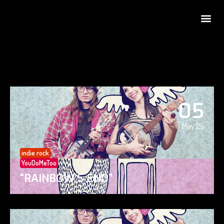
05
May 25
indie rock
YouDoMeToo
“RAINBOW’S END”