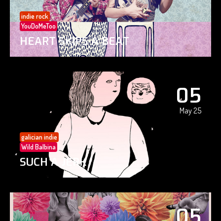
indie rock
YouDoMeToo
HEART SKIPS A BEAT
05
May 25
galician indie
Wild Balbina
SUCH A JERK
05