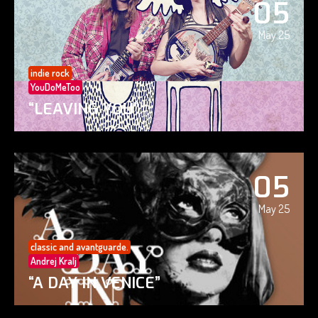
05
May 25
indie rock
YouDoMeToo
“LEAVING YOU”
05
May 25
classic and avantguarde.
Andrej Kralj
“A DAY IN VENICE”