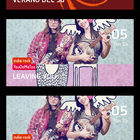
05
May 25
indie rock
YouDoMeToo
LEAVING YOU
05
May 25
indie rock