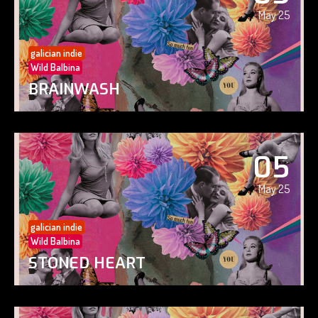
May 25
galician indie
Wild Balbina
BRAINWASH
05
May 25
galician indie
Wild Balbina
STONED HEART