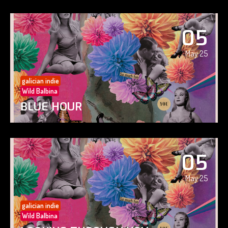
05
May 25
galician indie
Wild Balbina
BLUE HOUR
05
May 25
galician indie
Wild Balbina