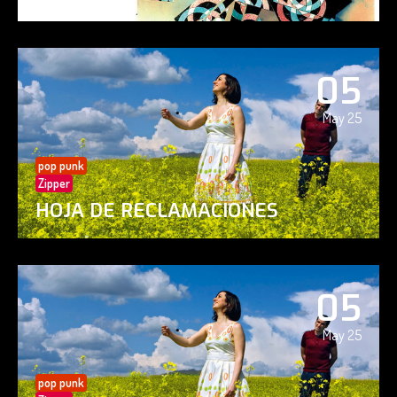
05
May 25
pop punk
Zipper
HOJA DE RECLAMACIONES
05
May 25
pop punk