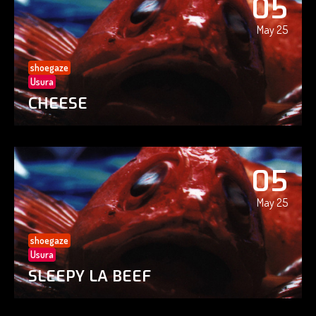
05
May 25
shoegaze
Usura
CHEESE
05
May 25
shoegaze
Usura
SLEEPY LA BEEF