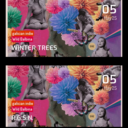
05
May 25
galician indie
Wild Balbina
WINTER TREES
05
May 25
galician indie
Wild Balbina
R.G.S.N.