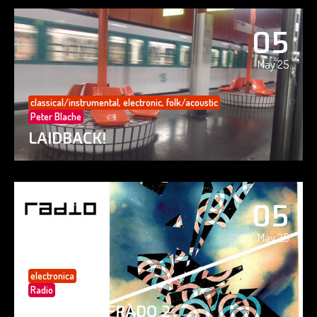
05
May 25
classical/instrumental
,
electronic
,
folk/acoustic
Peter Blache
LAIDBACK!
05
May 25
electronica
Radio
PAISAJE CIFRADO 2