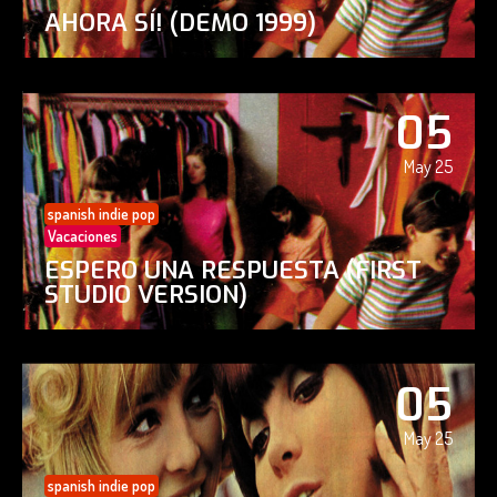
AHORA SÍ! (DEMO 1999)
05
May 25
spanish indie pop
Vacaciones
ESPERO UNA RESPUESTA (FIRST
STUDIO VERSION)
05
May 25
spanish indie pop