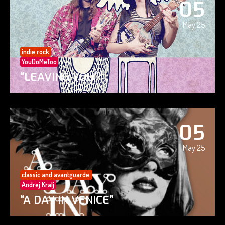
05
May 25
indie rock
YouDoMeToo
“LEAVING YOU”
05
May 25
classic and avantguarde.
Andrej Kralj
“A DAY IN VENICE”