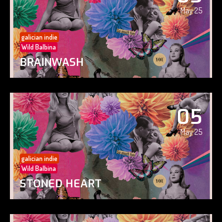
May 25
galician indie
Wild Balbina
BRAINWASH
05
May 25
galician indie
Wild Balbina
STONED HEART