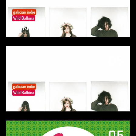
galician indie
Wild Balbina
SO KIND
05
May 25
galician indie
Wild Balbina
EAT TACOS
05