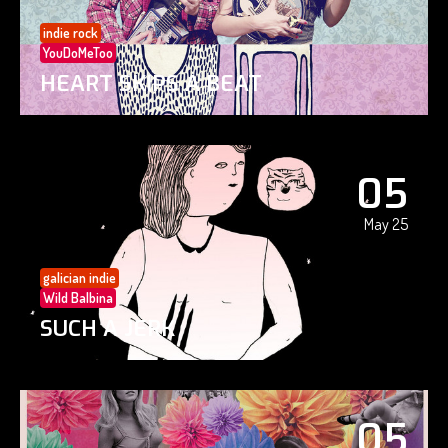
indie rock
YouDoMeToo
HEART SKIPS A BEAT
05
May 25
galician indie
Wild Balbina
SUCH A JERK
05