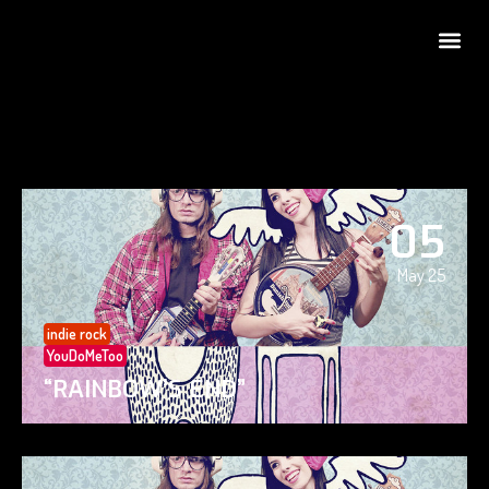
05
May 25
indie rock
YouDoMeToo
“RAINBOW’S END”