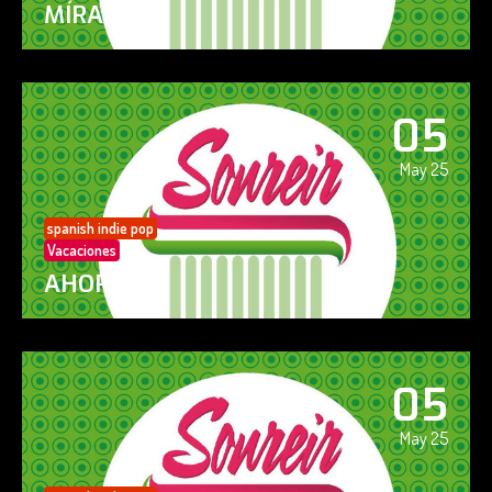
MÍRAME
05
May 25
spanish indie pop
Vacaciones
AHORA SÍ!
05
May 25