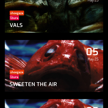
May 25
shoegaze
Usura
VALS
05
May 25
shoegaze
Usura
SWEETEN THE AIR