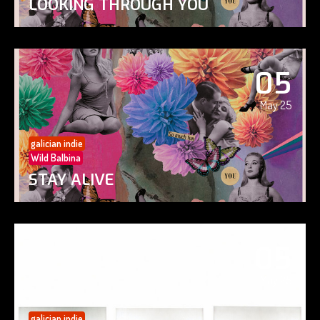
LOOKING THROUGH YOU
05
May 25
galician indie
Wild Balbina
STAY ALIVE
05
May 25
galician indie