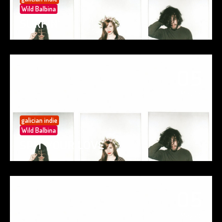
Wild Balbina
SURFIN’
05
May 25
galician indie
Wild Balbina
SPIT YOUR LOVE
05
May 25