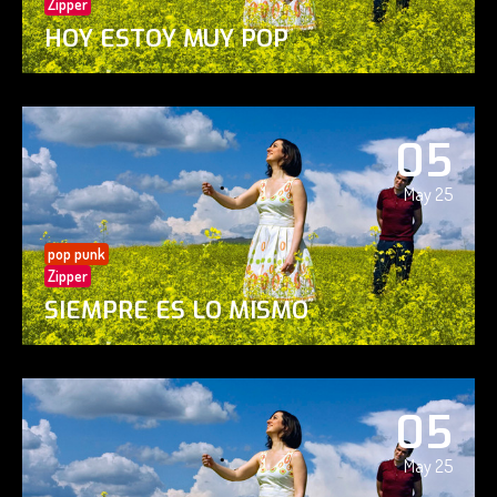
Zipper
HOY ESTOY MUY POP
05
May 25
pop punk
Zipper
SIEMPRE ES LO MISMO
05
May 25