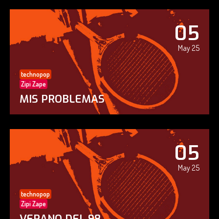
05
May 25
technopop
Zipi Zape
MIS PROBLEMAS
05
May 25
technopop
Zipi Zape
VERANO DEL 98