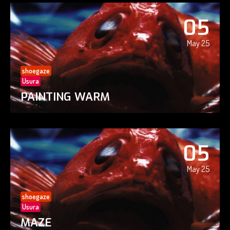
05
May 25
shoegaze
Usura
PAINTING WARM
05
May 25
shoegaze
Usura
MAZE