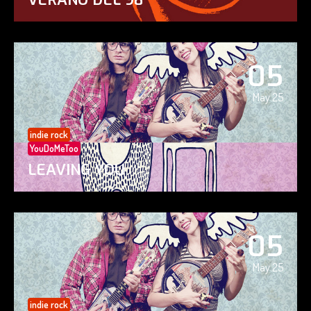
05
May 25
indie rock
YouDoMeToo
LEAVING YOU
05
May 25
indie rock