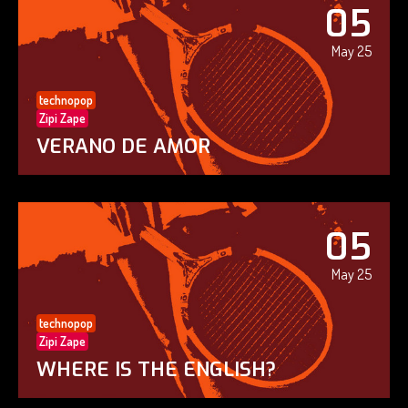
05
May 25
technopop
Zipi Zape
VERANO DE AMOR
05
May 25
technopop
Zipi Zape
WHERE IS THE ENGLISH?