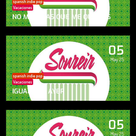
spanish indie pop
Vacaciones
NO ME DIGAS QUE ME QUIERES
05
May 25
spanish indie pop
Vacaciones
IGUAL QUE AYER
05
May 25