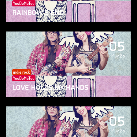
YouDoMeToo
RAINBOW’S END
05
May 25
indie rock
YouDoMeToo
LOVE HOLDS MY HANDS
05
May 25