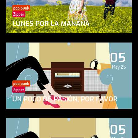
pop punk
Zipper
LUNES POR LA MAÑANA
05
May 25
pop punk
Zipper
UN POCO DE PASIÓN, POR FAVOR
05