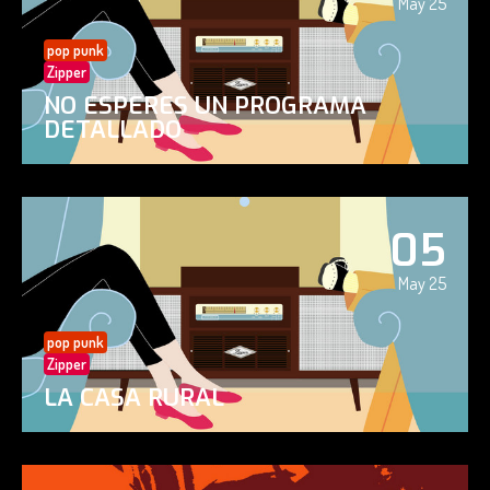
May 25
pop punk
Zipper
NO ESPERES UN PROGRAMA
DETALLADO
05
May 25
pop punk
Zipper
LA CASA RURAL