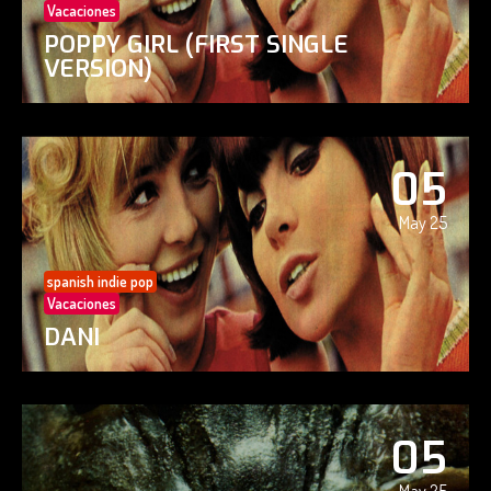
Vacaciones
POPPY GIRL (FIRST SINGLE
VERSION)
05
May 25
spanish indie pop
Vacaciones
DANI
05