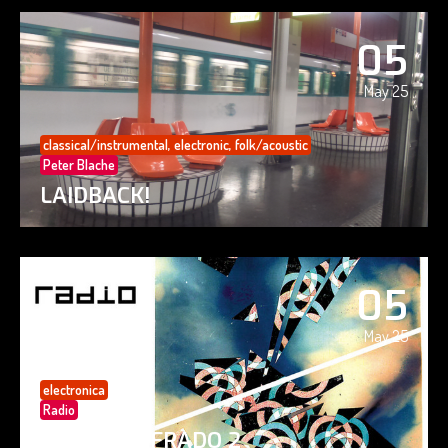
05
May 25
classical/instrumental
,
electronic
,
folk/acoustic
Peter Blache
LAIDBACK!
05
May 25
electronica
Radio
PAISAJE CIFRADO 2