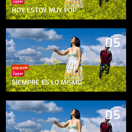
Zipper
HOY ESTOY MUY POP
05
May 25
pop punk
Zipper
SIEMPRE ES LO MISMO
05
May 25