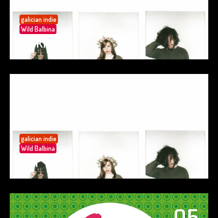
galician indie
Wild Balbina
SO KIND
05
May 25
galician indie
Wild Balbina
EAT TACOS
05