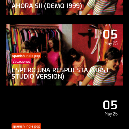
AHORA SÍ! (DEMO 1999)
05
May 25
spanish indie pop
Vacaciones
ESPERO UNA RESPUESTA (FIRST
STUDIO VERSION)
05
May 25
spanish indie pop