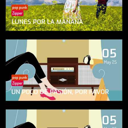
pop punk
Zipper
LUNES POR LA MAÑANA
05
May 25
pop punk
Zipper
UN POCO DE PASIÓN, POR FAVOR
05