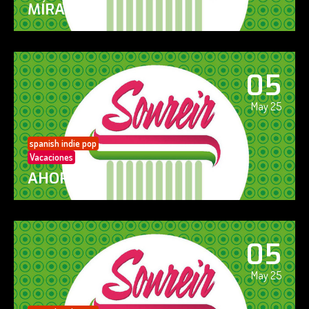
MÍRAME
05
May 25
spanish indie pop
Vacaciones
AHORA SÍ!
05
May 25