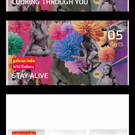
LOOKING THROUGH YOU
05
May 25
galician indie
Wild Balbina
STAY ALIVE
05
May 25
galician indie