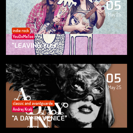
05
May 25
indie rock
YouDoMeToo
“LEAVING YOU”
05
May 25
classic and avantguarde.
Andrej Kralj
“A DAY IN VENICE”