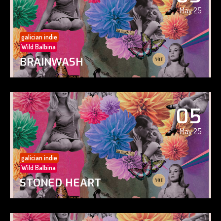
May 25
galician indie
Wild Balbina
BRAINWASH
05
May 25
galician indie
Wild Balbina
STONED HEART