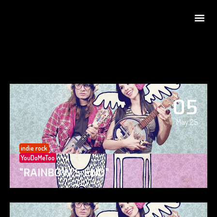
05
May 25
indie rock
YouDoMeToo
“RAINBOW’S END”