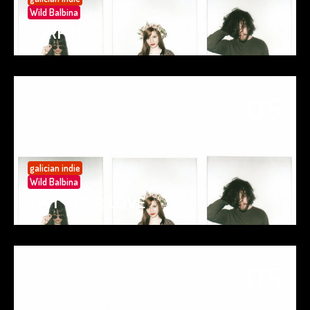
Wild Balbina
SURFIN’
05
May 25
galician indie
Wild Balbina
SPIT YOUR LOVE
05
May 25