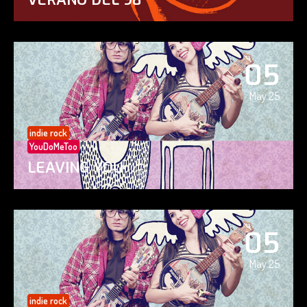
05
May 25
indie rock
YouDoMeToo
LEAVING YOU
05
May 25
indie rock