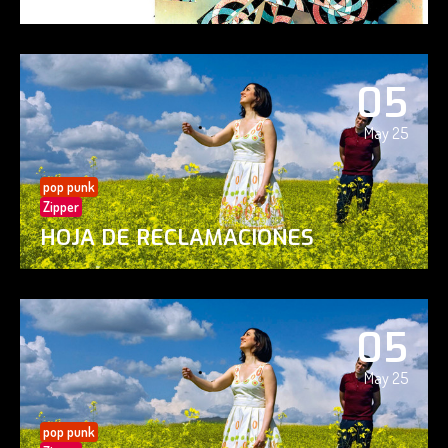
05
May 25
pop punk
Zipper
HOJA DE RECLAMACIONES
05
May 25
pop punk