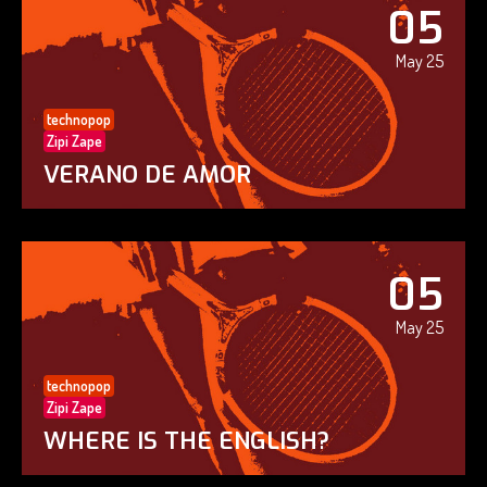
05
May 25
technopop
Zipi Zape
VERANO DE AMOR
05
May 25
technopop
Zipi Zape
WHERE IS THE ENGLISH?