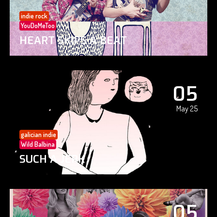
indie rock
YouDoMeToo
HEART SKIPS A BEAT
05
May 25
galician indie
Wild Balbina
SUCH A JERK
05