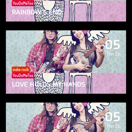
YouDoMeToo
RAINBOW’S END
05
May 25
indie rock
YouDoMeToo
LOVE HOLDS MY HANDS
05
May 25