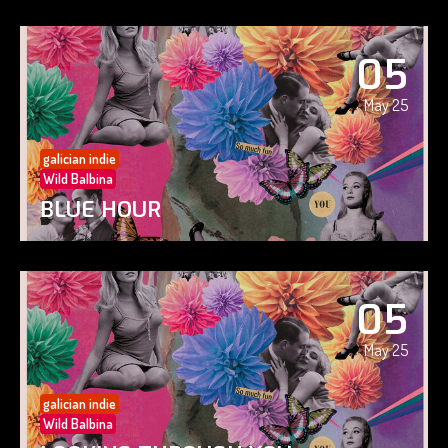
05
May 25
galician indie
Wild Balbina
BLUE HOUR
05
May 25
galician indie
Wild Balbina