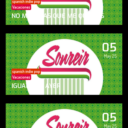
spanish indie pop
Vacaciones
NO ME DIGAS QUE ME QUIERES
05
May 25
spanish indie pop
Vacaciones
IGUAL QUE AYER
05
May 25