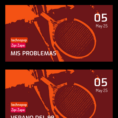
05
May 25
technopop
Zipi Zape
MIS PROBLEMAS
05
May 25
technopop
Zipi Zape
VERANO DEL 98