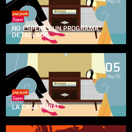
May 25
pop punk
Zipper
NO ESPERES UN PROGRAMA
DETALLADO
05
May 25
pop punk
Zipper
LA CASA RURAL