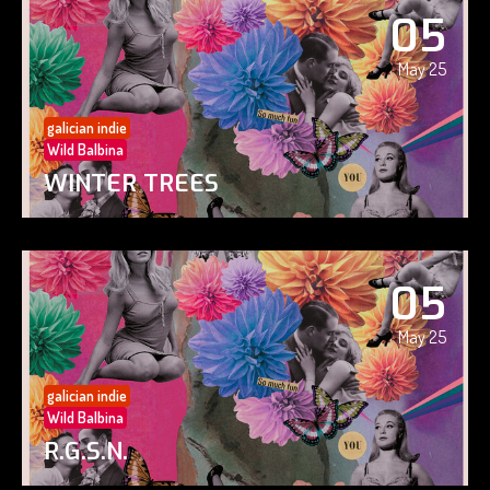
05
May 25
galician indie
Wild Balbina
WINTER TREES
05
May 25
galician indie
Wild Balbina
R.G.S.N.