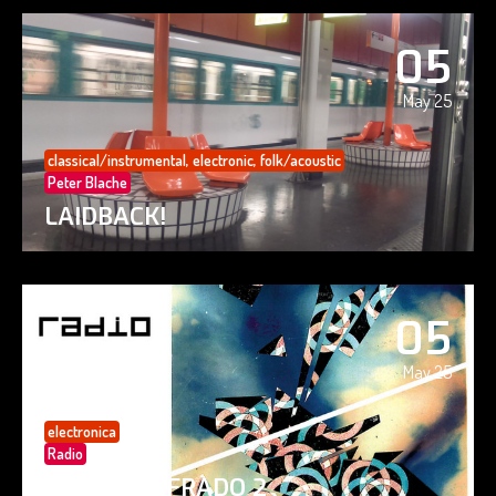
05
May 25
classical/instrumental
,
electronic
,
folk/acoustic
Peter Blache
LAIDBACK!
05
May 25
electronica
Radio
PAISAJE CIFRADO 2