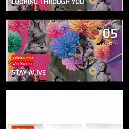
LOOKING THROUGH YOU
05
May 25
galician indie
Wild Balbina
STAY ALIVE
05
May 25
galician indie