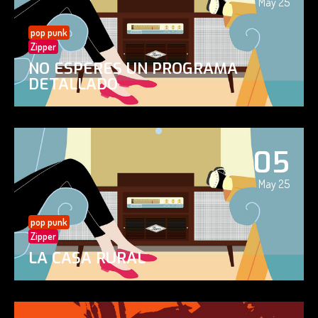
May 25
pop punk
Zipper
NO ESPERES UN PROGRAMA
DETALLADO
05
May 25
pop punk
Zipper
LA CASA RURAL