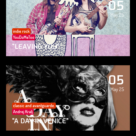
05
May 25
indie rock
YouDoMeToo
“LEAVING YOU”
05
May 25
classic and avantguarde.
Andrej Kralj
“A DAY IN VENICE”