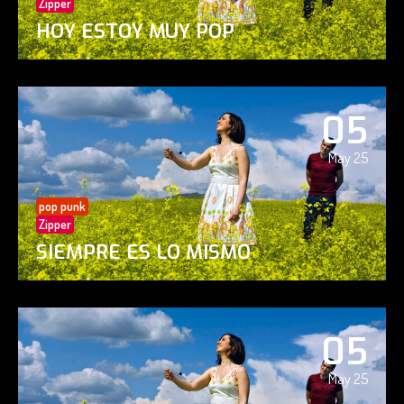
Zipper
HOY ESTOY MUY POP
05
May 25
pop punk
Zipper
SIEMPRE ES LO MISMO
05
May 25