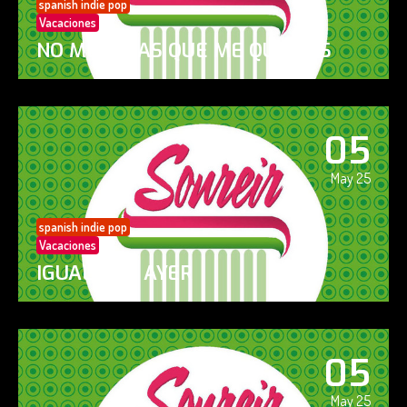
spanish indie pop
Vacaciones
NO ME DIGAS QUE ME QUIERES
05
May 25
spanish indie pop
Vacaciones
IGUAL QUE AYER
05
May 25