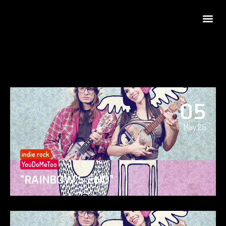
05
May 25
indie rock
YouDoMeToo
“RAINBOW’S END”