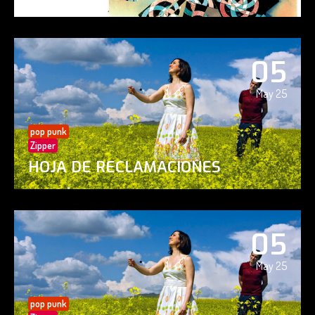
05
May 25
pop punk
Zipper
HOJA DE RECLAMACIONES
05
May 25
pop punk