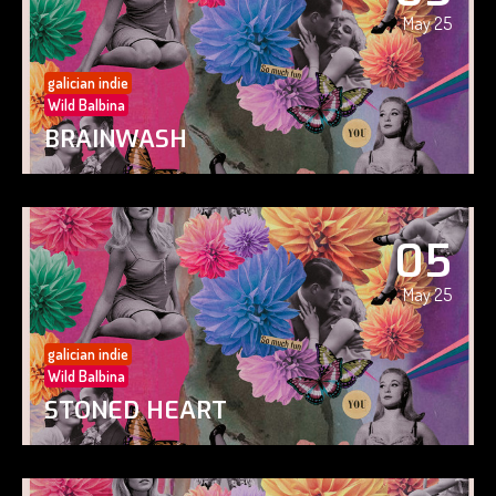
May 25
galician indie
Wild Balbina
BRAINWASH
05
May 25
galician indie
Wild Balbina
STONED HEART