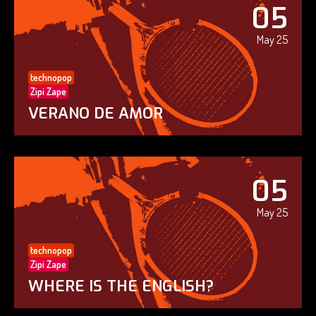
05
May 25
technopop
Zipi Zape
VERANO DE AMOR
05
May 25
technopop
Zipi Zape
WHERE IS THE ENGLISH?