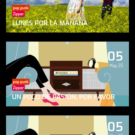
pop punk
Zipper
LUNES POR LA MAÑANA
05
May 25
pop punk
Zipper
UN POCO DE PASIÓN, POR FAVOR
05