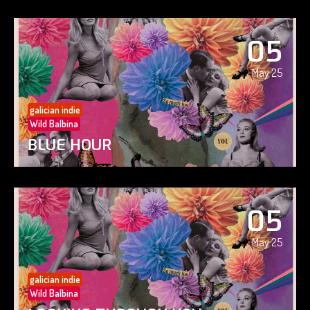
05
May 25
galician indie
Wild Balbina
BLUE HOUR
05
May 25
galician indie
Wild Balbina