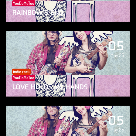
YouDoMeToo
RAINBOW’S END
05
May 25
indie rock
YouDoMeToo
LOVE HOLDS MY HANDS
05
May 25