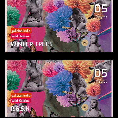
05
May 25
galician indie
Wild Balbina
WINTER TREES
05
May 25
galician indie
Wild Balbina
R.G.S.N.