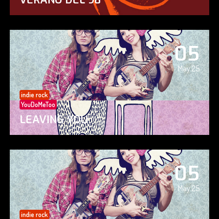
05
May 25
indie rock
YouDoMeToo
LEAVING YOU
05
May 25
indie rock