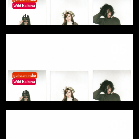
Wild Balbina
SURFIN’
05
May 25
galician indie
Wild Balbina
SPIT YOUR LOVE
05
May 25