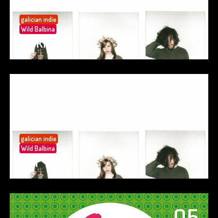
galician indie
Wild Balbina
SO KIND
05
May 25
galician indie
Wild Balbina
EAT TACOS
05