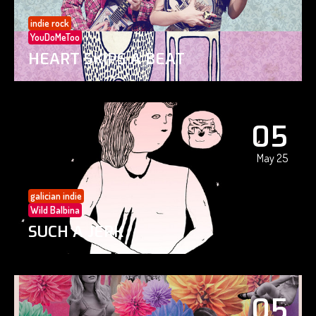
indie rock
YouDoMeToo
HEART SKIPS A BEAT
05
May 25
galician indie
Wild Balbina
SUCH A JERK
05