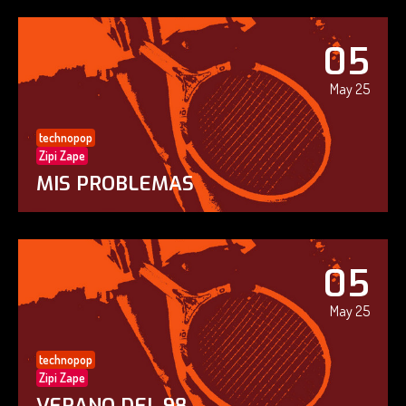
05
May 25
technopop
Zipi Zape
MIS PROBLEMAS
05
May 25
technopop
Zipi Zape
VERANO DEL 98