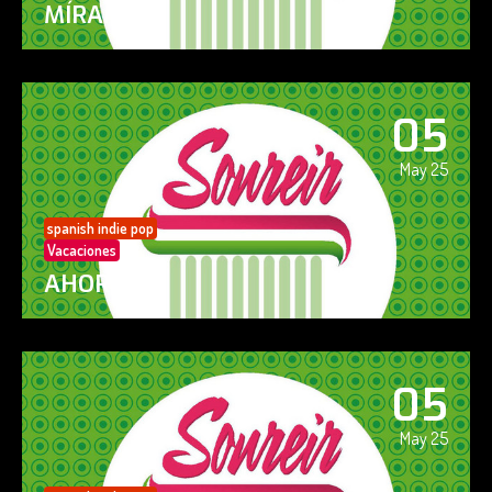
MÍRAME
05
May 25
spanish indie pop
Vacaciones
AHORA SÍ!
05
May 25