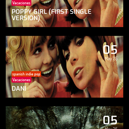
Vacaciones
POPPY GIRL (FIRST SINGLE
VERSION)
05
May 25
spanish indie pop
Vacaciones
DANI
05