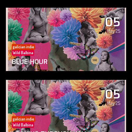
05
May 25
galician indie
Wild Balbina
BLUE HOUR
05
May 25
galician indie
Wild Balbina