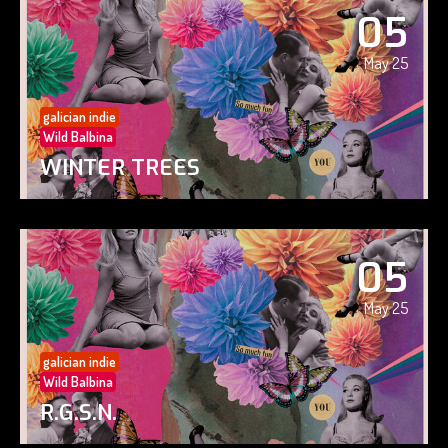
05
May 25
galician indie
Wild Balbina
WINTER TREES
05
May 25
galician indie
Wild Balbina
R.G.S.N.