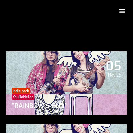
05
May 25
indie rock
YouDoMeToo
“RAINBOW’S END”