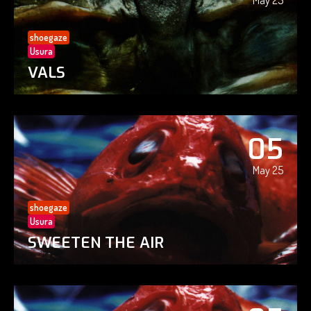
May 25
shoegaze
Usura
VALS
05
May 25
shoegaze
Usura
SWEETEN THE AIR