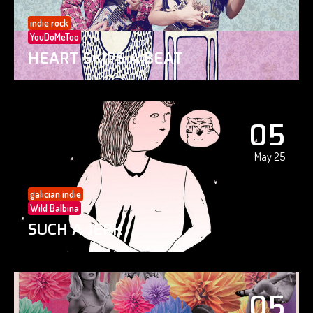
indie rock
YouDoMeToo
HEART SKIPS A BEAT
05
May 25
galician indie
Wild Balbina
SUCH A JERK
05