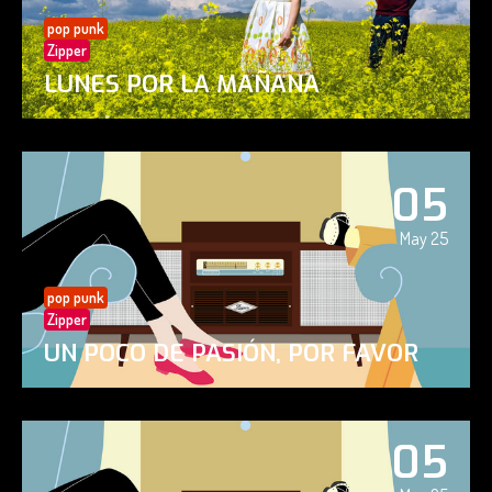
pop punk
Zipper
LUNES POR LA MAÑANA
05
May 25
pop punk
Zipper
UN POCO DE PASIÓN, POR FAVOR
05