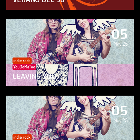
05
May 25
indie rock
YouDoMeToo
LEAVING YOU
05
May 25
indie rock