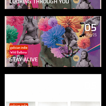
LOOKING THROUGH YOU
05
May 25
galician indie
Wild Balbina
STAY ALIVE
05
May 25
galician indie