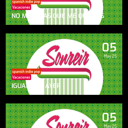
spanish indie pop
Vacaciones
NO ME DIGAS QUE ME QUIERES
05
May 25
spanish indie pop
Vacaciones
IGUAL QUE AYER
05
May 25