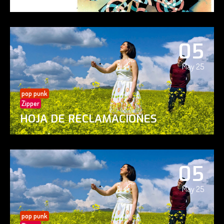
05
May 25
pop punk
Zipper
HOJA DE RECLAMACIONES
05
May 25
pop punk