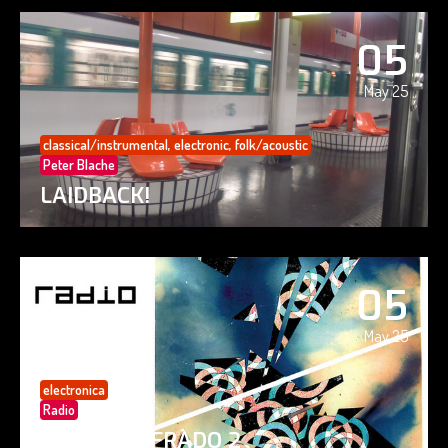
05
May 25
classical/instrumental
,
electronic
,
folk/acoustic
Peter Blache
LAIDBACK!
05
May 25
electronica
Radio
PAISAJE CIFRADO 2