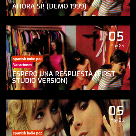
AHORA SÍ! (DEMO 1999)
05
May 25
spanish indie pop
Vacaciones
ESPERO UNA RESPUESTA (FIRST
STUDIO VERSION)
05
May 25
spanish indie pop