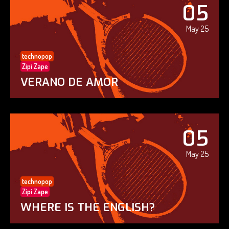
05
May 25
technopop
Zipi Zape
VERANO DE AMOR
05
May 25
technopop
Zipi Zape
WHERE IS THE ENGLISH?