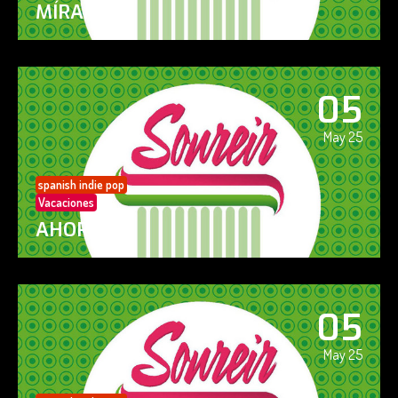
MÍRAME
05
May 25
spanish indie pop
Vacaciones
AHORA SÍ!
05
May 25