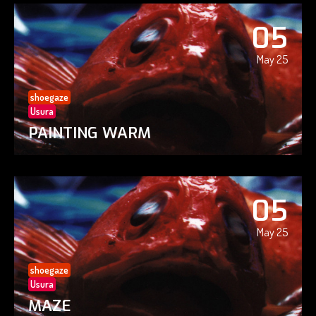
05
May 25
shoegaze
Usura
PAINTING WARM
05
May 25
shoegaze
Usura
MAZE