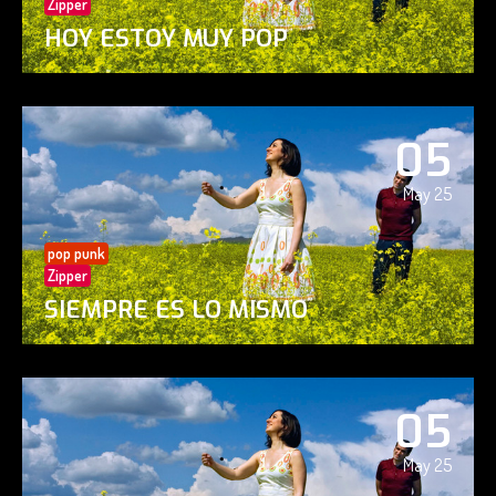
Zipper
HOY ESTOY MUY POP
05
May 25
pop punk
Zipper
SIEMPRE ES LO MISMO
05
May 25