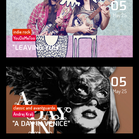
05
May 25
indie rock
YouDoMeToo
“LEAVING YOU”
05
May 25
classic and avantguarde.
Andrej Kralj
“A DAY IN VENICE”