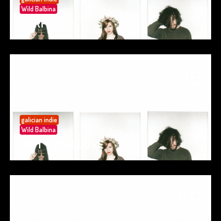
Wild Balbina
SURFIN’
05
May 25
galician indie
Wild Balbina
SPIT YOUR LOVE
05
May 25