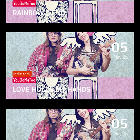
YouDoMeToo
RAINBOW’S END
05
May 25
indie rock
YouDoMeToo
LOVE HOLDS MY HANDS
05
May 25