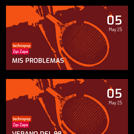
05
May 25
technopop
Zipi Zape
MIS PROBLEMAS
05
May 25
technopop
Zipi Zape
VERANO DEL 98