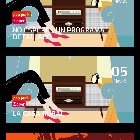
May 25
pop punk
Zipper
NO ESPERES UN PROGRAMA
DETALLADO
05
May 25
pop punk
Zipper
LA CASA RURAL