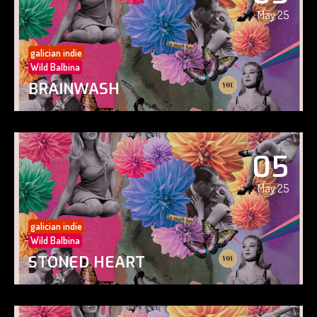
May 25
galician indie
Wild Balbina
BRAINWASH
05
May 25
galician indie
Wild Balbina
STONED HEART