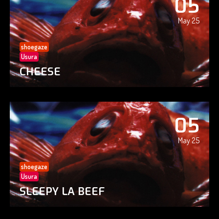
05
May 25
shoegaze
Usura
CHEESE
05
May 25
shoegaze
Usura
SLEEPY LA BEEF