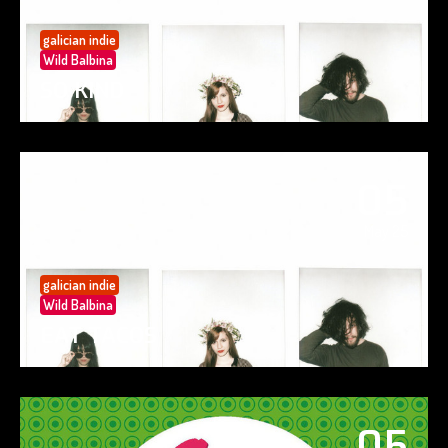
galician indie
Wild Balbina
SO KIND
05
May 25
galician indie
Wild Balbina
EAT TACOS
05