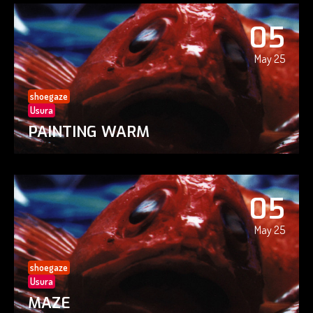
05
May 25
shoegaze
Usura
PAINTING WARM
05
May 25
shoegaze
Usura
MAZE