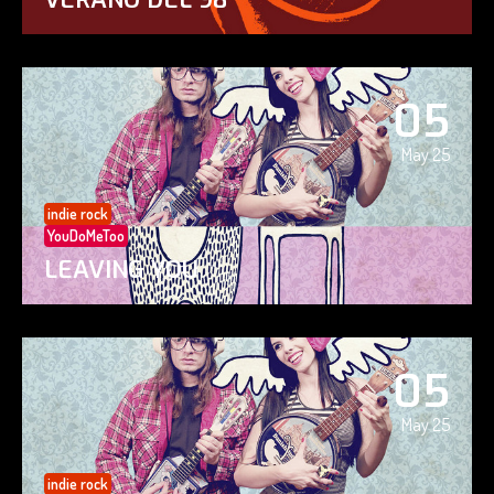
05
May 25
indie rock
YouDoMeToo
LEAVING YOU
05
May 25
indie rock