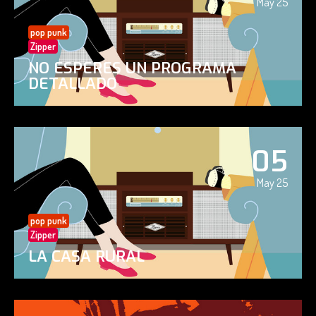
May 25
pop punk
Zipper
NO ESPERES UN PROGRAMA
DETALLADO
05
May 25
pop punk
Zipper
LA CASA RURAL