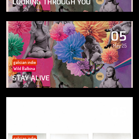
LOOKING THROUGH YOU
05
May 25
galician indie
Wild Balbina
STAY ALIVE
05
May 25
galician indie