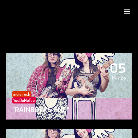
05
May 25
indie rock
YouDoMeToo
“RAINBOW’S END”