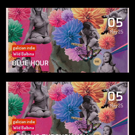
05
May 25
galician indie
Wild Balbina
BLUE HOUR
05
May 25
galician indie
Wild Balbina