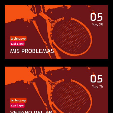
05
May 25
technopop
Zipi Zape
MIS PROBLEMAS
05
May 25
technopop
Zipi Zape
VERANO DEL 98