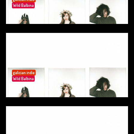
Wild Balbina
SURFIN’
05
May 25
galician indie
Wild Balbina
SPIT YOUR LOVE
05
May 25