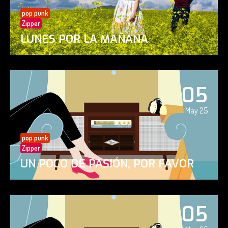
pop punk
Zipper
LUNES POR LA MAÑANA
05
May 25
pop punk
Zipper
UN POCO DE PASIÓN, POR FAVOR
05