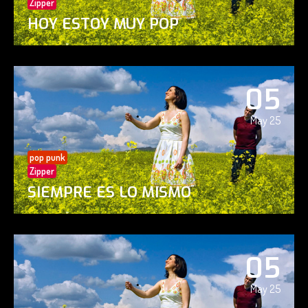
Zipper
HOY ESTOY MUY POP
05
May 25
pop punk
Zipper
SIEMPRE ES LO MISMO
05
May 25