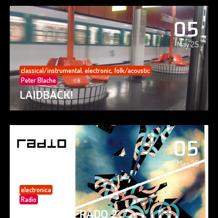
05
May 25
classical/instrumental
,
electronic
,
folk/acoustic
Peter Blache
LAIDBACK!
05
May 25
electronica
Radio
PAISAJE CIFRADO 2