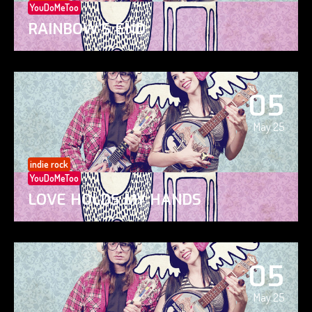
YouDoMeToo
RAINBOW’S END
05
May 25
indie rock
YouDoMeToo
LOVE HOLDS MY HANDS
05
May 25