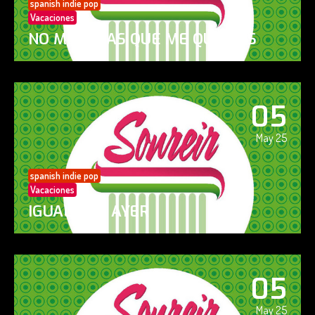
spanish indie pop
Vacaciones
NO ME DIGAS QUE ME QUIERES
05
May 25
spanish indie pop
Vacaciones
IGUAL QUE AYER
05
May 25