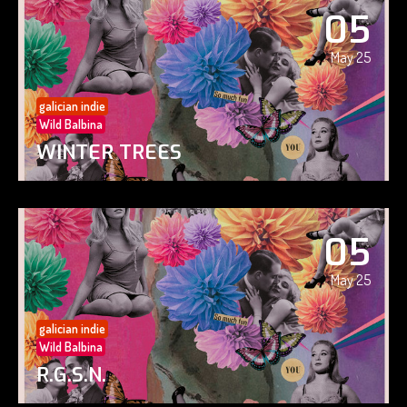
05
May 25
galician indie
Wild Balbina
WINTER TREES
05
May 25
galician indie
Wild Balbina
R.G.S.N.