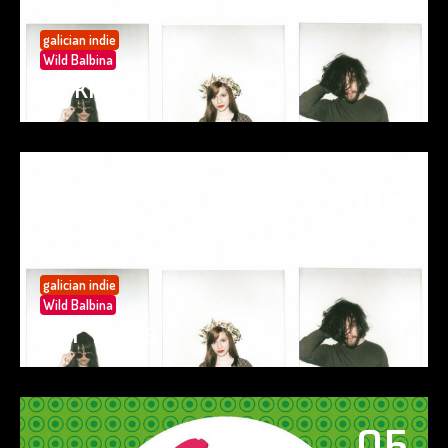
galician indie
Wild Balbina
SO KIND
05
May 25
galician indie
Wild Balbina
EAT TACOS
05