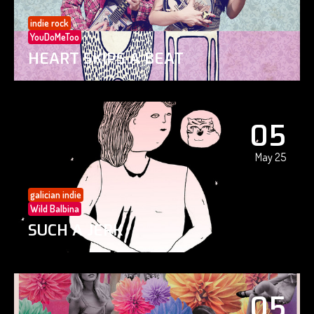
indie rock
YouDoMeToo
HEART SKIPS A BEAT
05
May 25
galician indie
Wild Balbina
SUCH A JERK
05