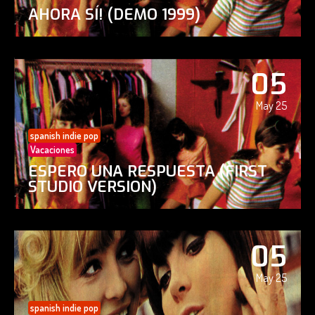
AHORA SÍ! (DEMO 1999)
05
May 25
spanish indie pop
Vacaciones
ESPERO UNA RESPUESTA (FIRST
STUDIO VERSION)
05
May 25
spanish indie pop