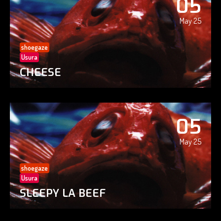
05
May 25
shoegaze
Usura
CHEESE
05
May 25
shoegaze
Usura
SLEEPY LA BEEF