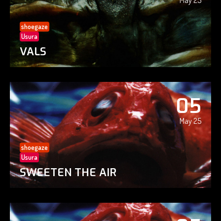
May 25
shoegaze
Usura
VALS
05
May 25
shoegaze
Usura
SWEETEN THE AIR