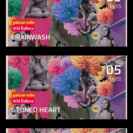
May 25
galician indie
Wild Balbina
BRAINWASH
05
May 25
galician indie
Wild Balbina
STONED HEART