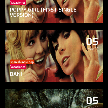
Vacaciones
POPPY GIRL (FIRST SINGLE
VERSION)
05
May 25
spanish indie pop
Vacaciones
DANI
05