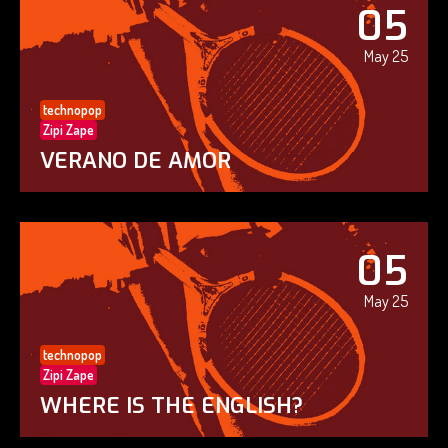
05
May 25
technopop
Zipi Zape
VERANO DE AMOR
05
May 25
technopop
Zipi Zape
WHERE IS THE ENGLISH?