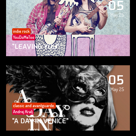
05
May 25
indie rock
YouDoMeToo
“LEAVING YOU”
05
May 25
classic and avantguarde.
Andrej Kralj
“A DAY IN VENICE”