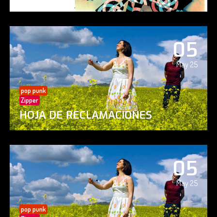
05
May 25
pop punk
Zipper
HOJA DE RECLAMACIONES
05
May 25
pop punk