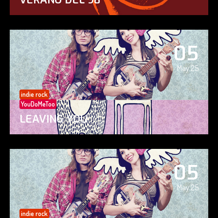
05
May 25
indie rock
YouDoMeToo
LEAVING YOU
05
May 25
indie rock