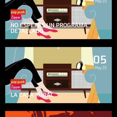
May 25
pop punk
Zipper
NO ESPERES UN PROGRAMA
DETALLADO
05
May 25
pop punk
Zipper
LA CASA RURAL