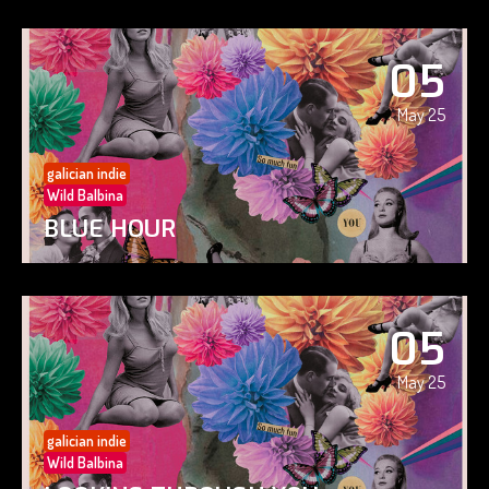
05
May 25
galician indie
Wild Balbina
BLUE HOUR
05
May 25
galician indie
Wild Balbina