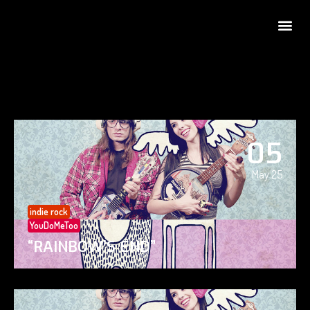
05
May 25
indie rock
YouDoMeToo
“RAINBOW’S END”