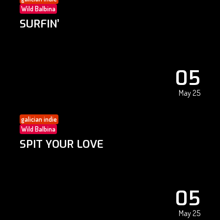
Wild Balbina
SURFIN’
05
May 25
galician indie
Wild Balbina
SPIT YOUR LOVE
05
May 25