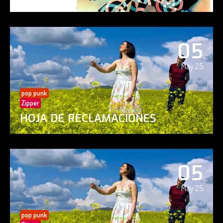
05
May 25
pop punk
Zipper
HOJA DE RECLAMACIONES
05
May 25
pop punk