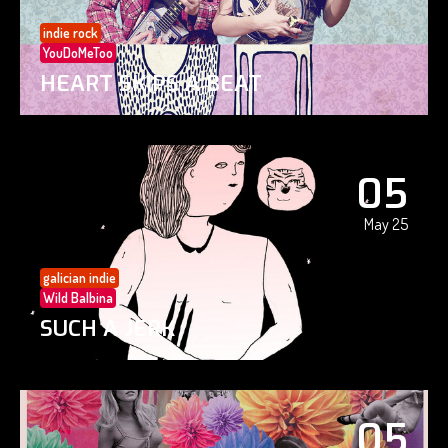
indie rock
YouDoMeToo
HEART SKIPS A BEAT
05
May 25
galician indie
Wild Balbina
SUCH A JERK
05