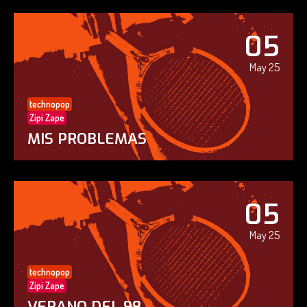
05
May 25
technopop
Zipi Zape
MIS PROBLEMAS
05
May 25
technopop
Zipi Zape
VERANO DEL 98