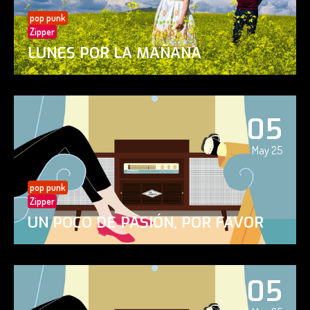
pop punk
Zipper
LUNES POR LA MAÑANA
05
May 25
pop punk
Zipper
UN POCO DE PASIÓN, POR FAVOR
05