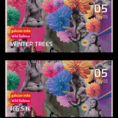
05
May 25
galician indie
Wild Balbina
WINTER TREES
05
May 25
galician indie
Wild Balbina
R.G.S.N.