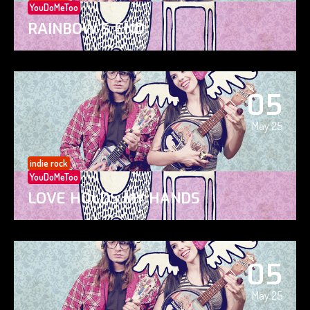
YouDoMeToo
RAINBOW’S END
05
May 25
indie rock
YouDoMeToo
LOVE HOLDS MY HANDS
05
May 25