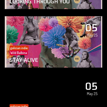
LOOKING THROUGH YOU
05
May 25
galician indie
Wild Balbina
STAY ALIVE
05
May 25
galician indie