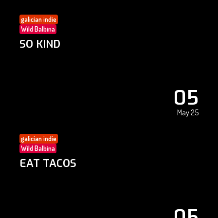
galician indie
Wild Balbina
SO KIND
05
May 25
galician indie
Wild Balbina
EAT TACOS
05