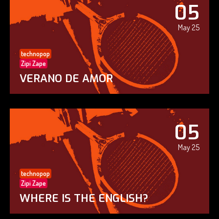
05
May 25
technopop
Zipi Zape
VERANO DE AMOR
05
May 25
technopop
Zipi Zape
WHERE IS THE ENGLISH?