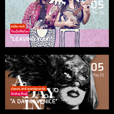
05
May 25
indie rock
YouDoMeToo
“LEAVING YOU”
05
May 25
classic and avantguarde.
Andrej Kralj
“A DAY IN VENICE”