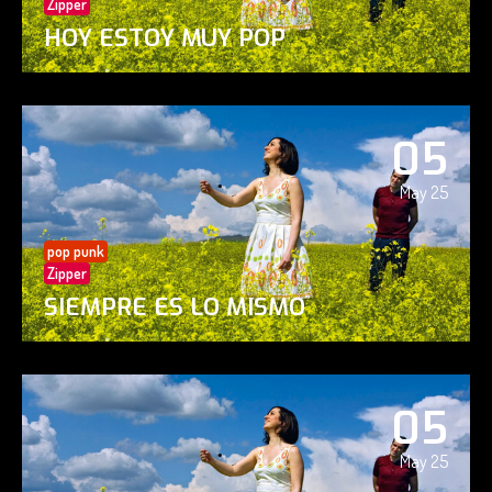
Zipper
HOY ESTOY MUY POP
05
May 25
pop punk
Zipper
SIEMPRE ES LO MISMO
05
May 25