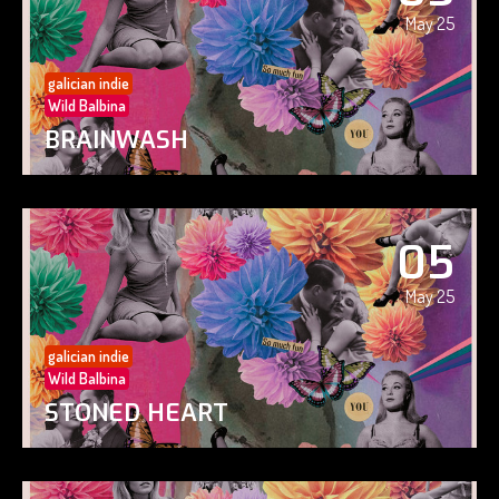
May 25
galician indie
Wild Balbina
BRAINWASH
05
May 25
galician indie
Wild Balbina
STONED HEART