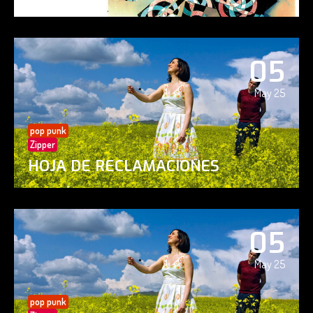
05
May 25
pop punk
Zipper
HOJA DE RECLAMACIONES
05
May 25
pop punk