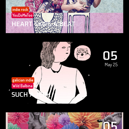
indie rock
YouDoMeToo
HEART SKIPS A BEAT
05
May 25
galician indie
Wild Balbina
SUCH A JERK
05