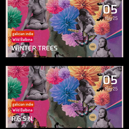
05
May 25
galician indie
Wild Balbina
WINTER TREES
05
May 25
galician indie
Wild Balbina
R.G.S.N.