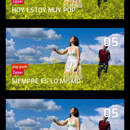
Zipper
HOY ESTOY MUY POP
05
May 25
pop punk
Zipper
SIEMPRE ES LO MISMO
05
May 25