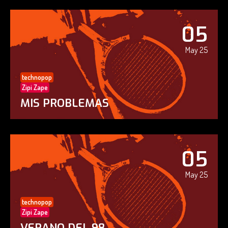
05
May 25
technopop
Zipi Zape
MIS PROBLEMAS
05
May 25
technopop
Zipi Zape
VERANO DEL 98