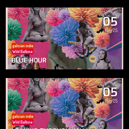
05
May 25
galician indie
Wild Balbina
BLUE HOUR
05
May 25
galician indie
Wild Balbina