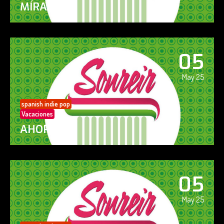
MÍRAME
05
May 25
spanish indie pop
Vacaciones
AHORA SÍ!
05
May 25