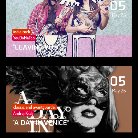
05
May 25
indie rock
YouDoMeToo
“LEAVING YOU”
05
May 25
classic and avantguarde.
Andrej Kralj
“A DAY IN VENICE”