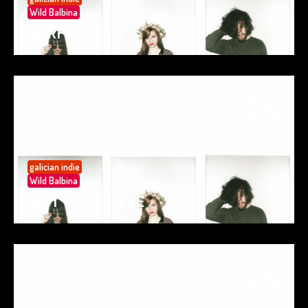
Wild Balbina
SURFIN’
05
May 25
galician indie
Wild Balbina
SPIT YOUR LOVE
05
May 25