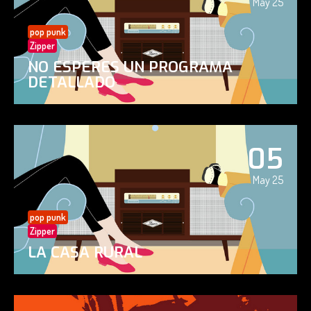
May 25
pop punk
Zipper
NO ESPERES UN PROGRAMA
DETALLADO
05
May 25
pop punk
Zipper
LA CASA RURAL