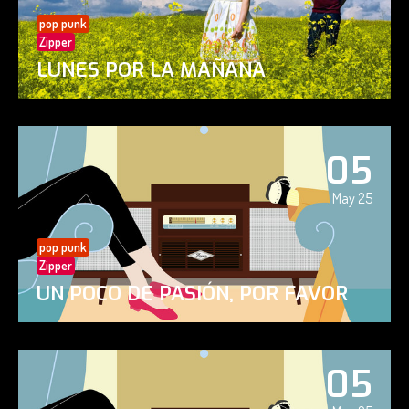
pop punk
Zipper
LUNES POR LA MAÑANA
05
May 25
pop punk
Zipper
UN POCO DE PASIÓN, POR FAVOR
05