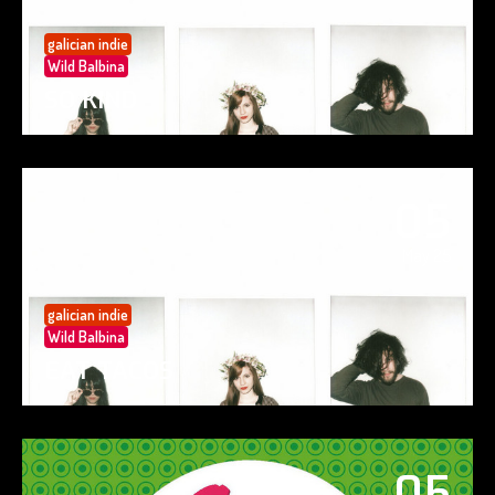
galician indie
Wild Balbina
SO KIND
05
May 25
galician indie
Wild Balbina
EAT TACOS
05