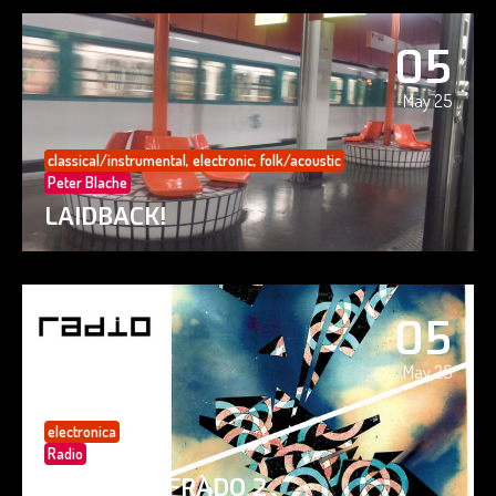
05
May 25
classical/instrumental
,
electronic
,
folk/acoustic
Peter Blache
LAIDBACK!
05
May 25
electronica
Radio
PAISAJE CIFRADO 2