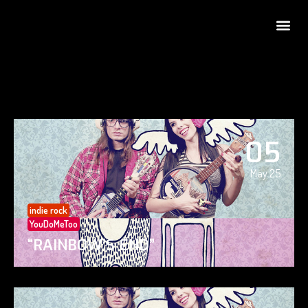
05
May 25
indie rock
YouDoMeToo
“RAINBOW’S END”