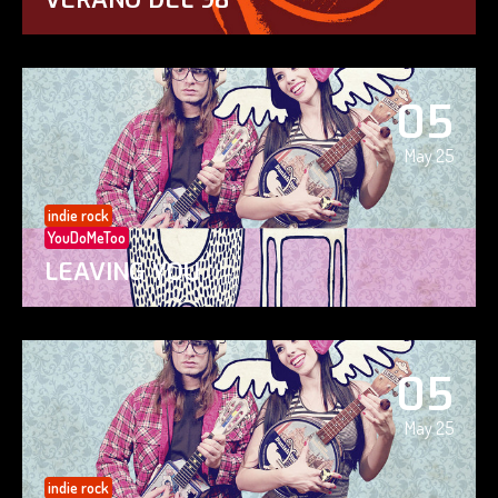
05
May 25
indie rock
YouDoMeToo
LEAVING YOU
05
May 25
indie rock