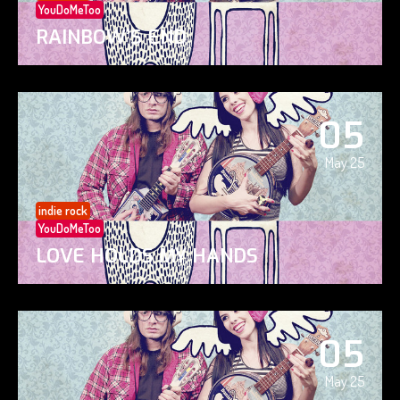
YouDoMeToo
RAINBOW’S END
05
May 25
indie rock
YouDoMeToo
LOVE HOLDS MY HANDS
05
May 25