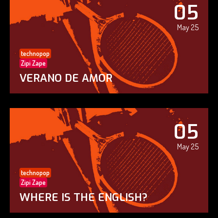
05
May 25
technopop
Zipi Zape
VERANO DE AMOR
05
May 25
technopop
Zipi Zape
WHERE IS THE ENGLISH?