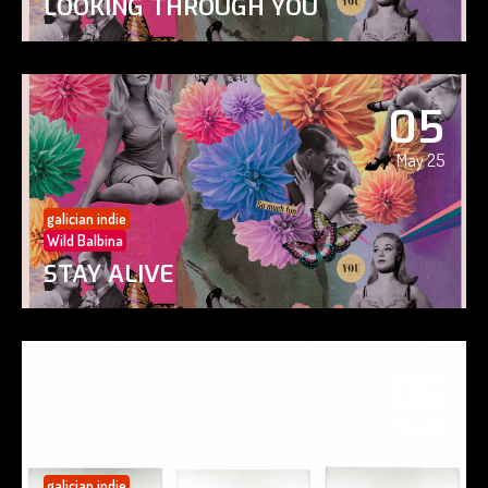
LOOKING THROUGH YOU
05
May 25
galician indie
Wild Balbina
STAY ALIVE
05
May 25
galician indie