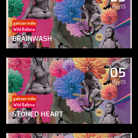
May 25
galician indie
Wild Balbina
BRAINWASH
05
May 25
galician indie
Wild Balbina
STONED HEART