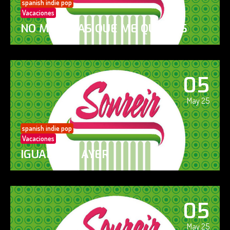
spanish indie pop
Vacaciones
NO ME DIGAS QUE ME QUIERES
05
May 25
spanish indie pop
Vacaciones
IGUAL QUE AYER
05
May 25