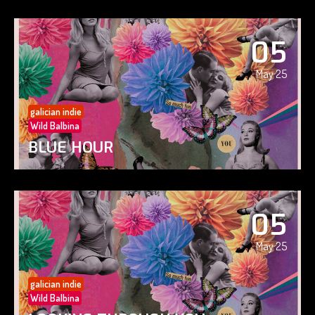
05
May 25
galician indie
Wild Balbina
BLUE HOUR
05
May 25
galician indie
Wild Balbina