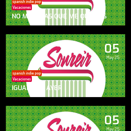
spanish indie pop
Vacaciones
NO ME DIGAS QUE ME QUIERES
05
May 25
spanish indie pop
Vacaciones
IGUAL QUE AYER
05
May 25