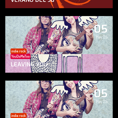
05
May 25
indie rock
YouDoMeToo
LEAVING YOU
05
May 25
indie rock