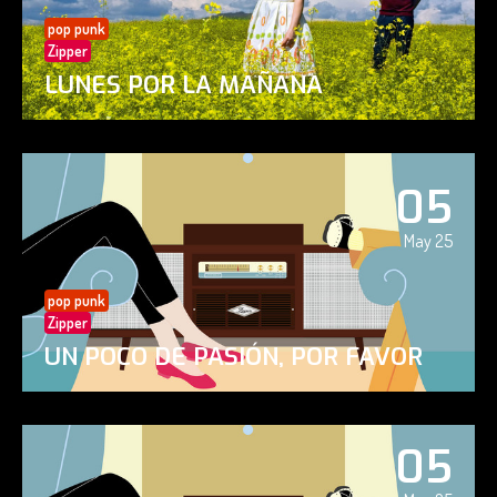
pop punk
Zipper
LUNES POR LA MAÑANA
05
May 25
pop punk
Zipper
UN POCO DE PASIÓN, POR FAVOR
05