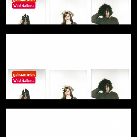
Wild Balbina
SURFIN’
05
May 25
galician indie
Wild Balbina
SPIT YOUR LOVE
05
May 25