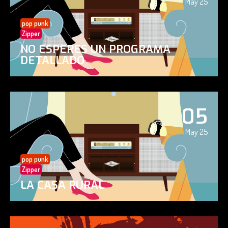
May 25
pop punk
Zipper
NO ESPERES UN PROGRAMA
DETALLADO
05
May 25
pop punk
Zipper
LA CASA RURAL