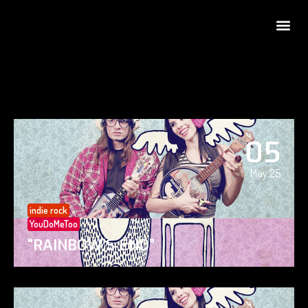
05
May 25
indie rock
YouDoMeToo
“RAINBOW’S END”