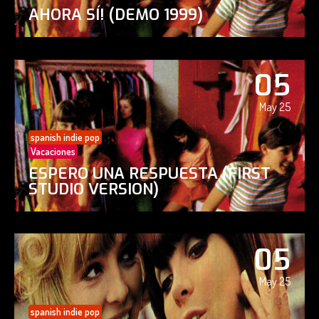
AHORA SÍ! (DEMO 1999)
05
May 25
spanish indie pop
Vacaciones
ESPERO UNA RESPUESTA (FIRST
STUDIO VERSION)
05
May 25
spanish indie pop