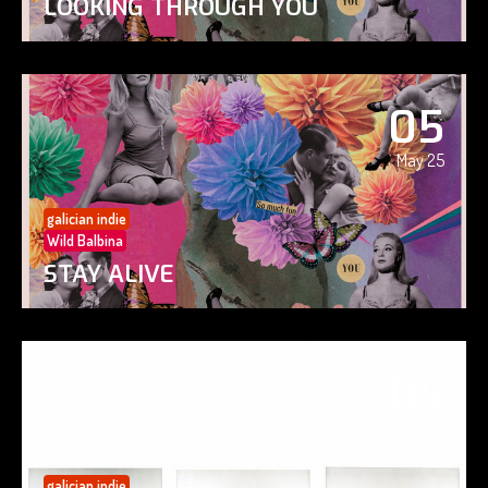
LOOKING THROUGH YOU
05
May 25
galician indie
Wild Balbina
STAY ALIVE
05
May 25
galician indie