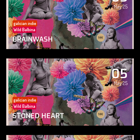
May 25
galician indie
Wild Balbina
BRAINWASH
05
May 25
galician indie
Wild Balbina
STONED HEART