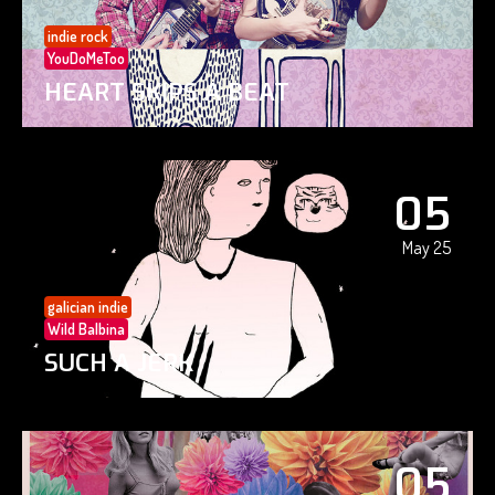
indie rock
YouDoMeToo
HEART SKIPS A BEAT
05
May 25
galician indie
Wild Balbina
SUCH A JERK
05