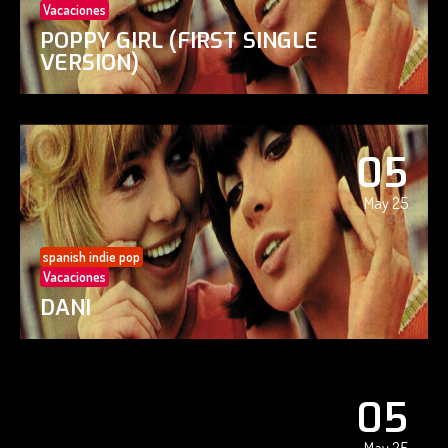
Vacaciones
POPPY GIRL (FIRST SINGLE
VERSION)
05
May 25
spanish indie pop
Vacaciones
DANI
05