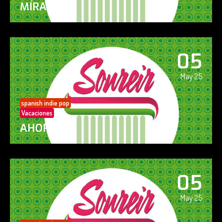
MÍRAME
05
May 25
spanish indie pop
Vacaciones
AHORA SÍ!
05
May 25