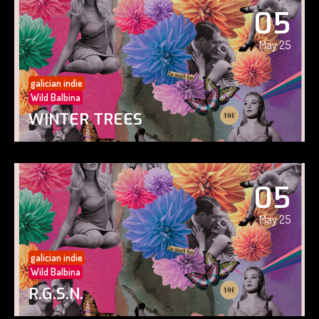
05
May 25
galician indie
Wild Balbina
WINTER TREES
05
May 25
galician indie
Wild Balbina
R.G.S.N.