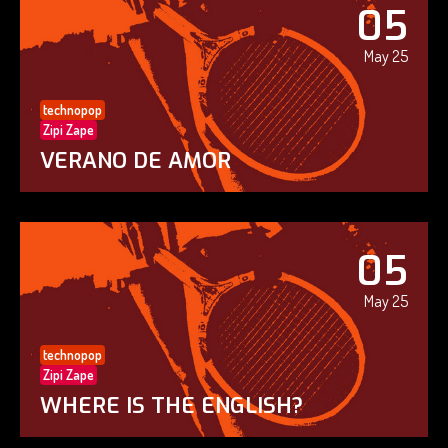
05
May 25
technopop
Zipi Zape
VERANO DE AMOR
05
May 25
technopop
Zipi Zape
WHERE IS THE ENGLISH?