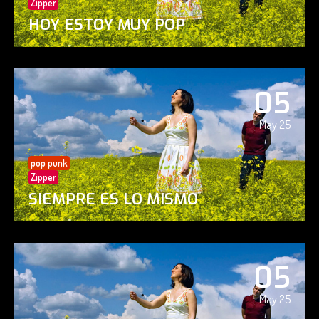
Zipper
HOY ESTOY MUY POP
05
May 25
pop punk
Zipper
SIEMPRE ES LO MISMO
05
May 25