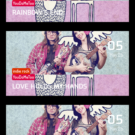
YouDoMeToo
RAINBOW’S END
05
May 25
indie rock
YouDoMeToo
LOVE HOLDS MY HANDS
05
May 25