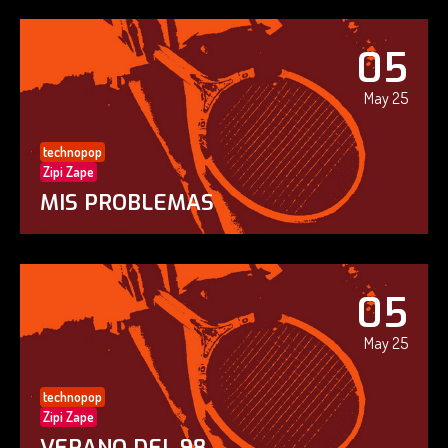
05
May 25
technopop
Zipi Zape
MIS PROBLEMAS
05
May 25
technopop
Zipi Zape
VERANO DEL 98