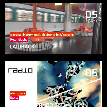
05
May 25
classical/instrumental
,
electronic
,
folk/acoustic
Peter Blache
LAIDBACK!
05
May 25
electronica
Radio
PAISAJE CIFRADO 2