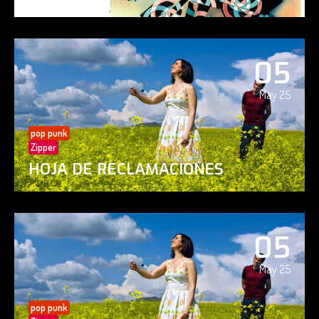
05
May 25
pop punk
Zipper
HOJA DE RECLAMACIONES
05
May 25
pop punk