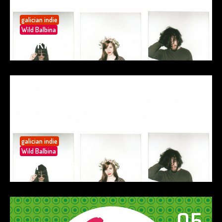
galician indie
Wild Balbina
SO KIND
05
May 25
galician indie
Wild Balbina
EAT TACOS
05