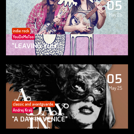
05
May 25
indie rock
YouDoMeToo
“LEAVING YOU”
05
May 25
classic and avantguarde.
Andrej Kralj
“A DAY IN VENICE”