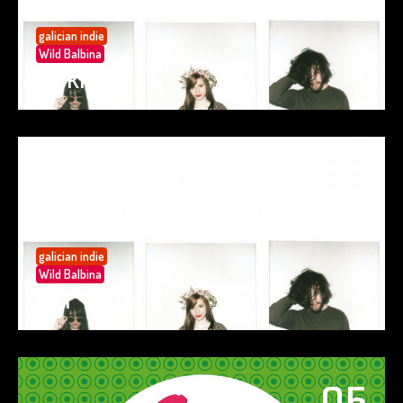
galician indie
Wild Balbina
SO KIND
05
May 25
galician indie
Wild Balbina
EAT TACOS
05