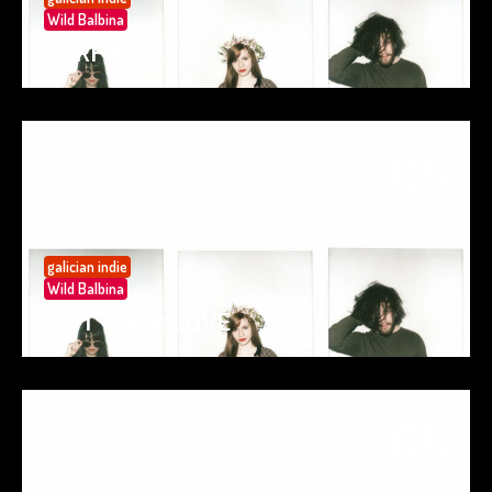
Wild Balbina
SURFIN’
05
May 25
galician indie
Wild Balbina
SPIT YOUR LOVE
05
May 25