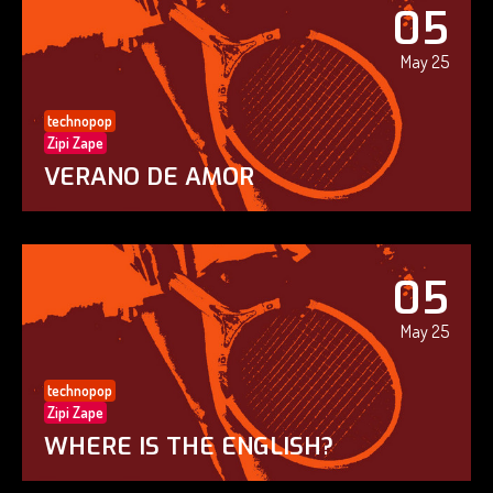
05
May 25
technopop
Zipi Zape
VERANO DE AMOR
05
May 25
technopop
Zipi Zape
WHERE IS THE ENGLISH?