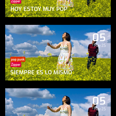
Zipper
HOY ESTOY MUY POP
05
May 25
pop punk
Zipper
SIEMPRE ES LO MISMO
05
May 25