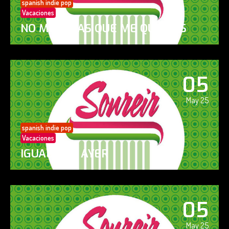
spanish indie pop
Vacaciones
NO ME DIGAS QUE ME QUIERES
05
May 25
spanish indie pop
Vacaciones
IGUAL QUE AYER
05
May 25