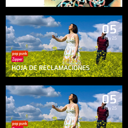
05
May 25
pop punk
Zipper
HOJA DE RECLAMACIONES
05
May 25
pop punk