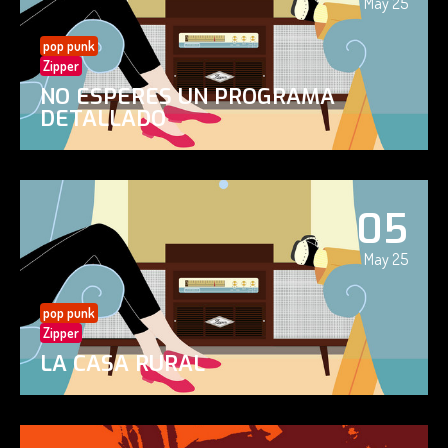
May 25
pop punk
Zipper
NO ESPERES UN PROGRAMA
DETALLADO
05
May 25
pop punk
Zipper
LA CASA RURAL