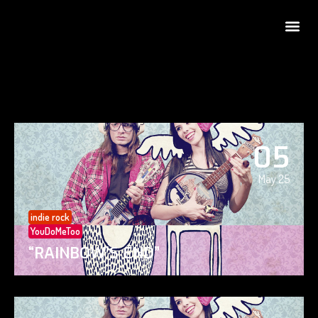
05
May 25
indie rock
YouDoMeToo
“RAINBOW’S END”