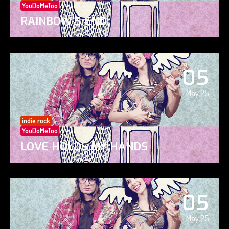
YouDoMeToo
RAINBOW’S END
05
May 25
indie rock
YouDoMeToo
LOVE HOLDS MY HANDS
05
May 25