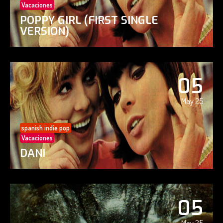
Vacaciones
POPPY GIRL (FIRST SINGLE
VERSION)
05
May 25
spanish indie pop
Vacaciones
DANI
05