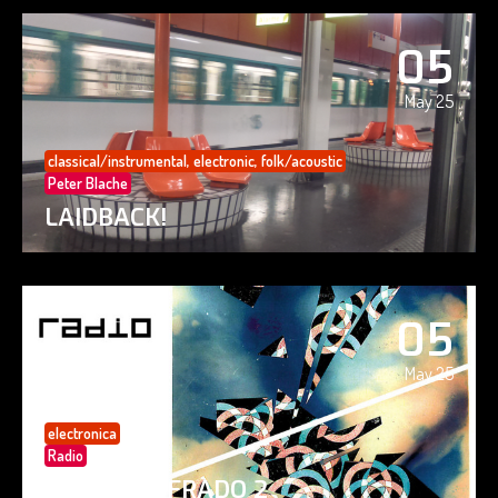
05
May 25
classical/instrumental
,
electronic
,
folk/acoustic
Peter Blache
LAIDBACK!
05
May 25
electronica
Radio
PAISAJE CIFRADO 2