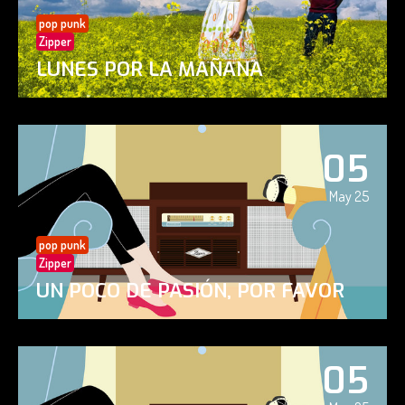
pop punk
Zipper
LUNES POR LA MAÑANA
05
May 25
pop punk
Zipper
UN POCO DE PASIÓN, POR FAVOR
05