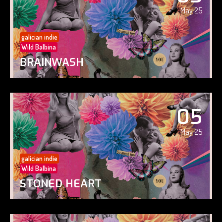
May 25
galician indie
Wild Balbina
BRAINWASH
05
May 25
galician indie
Wild Balbina
STONED HEART