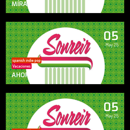
MÍRAME
05
May 25
spanish indie pop
Vacaciones
AHORA SÍ!
05
May 25