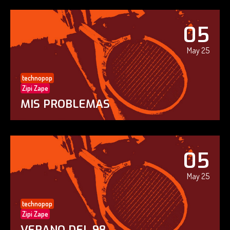
05
May 25
technopop
Zipi Zape
MIS PROBLEMAS
05
May 25
technopop
Zipi Zape
VERANO DEL 98