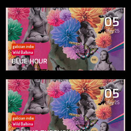
05
May 25
galician indie
Wild Balbina
BLUE HOUR
05
May 25
galician indie
Wild Balbina