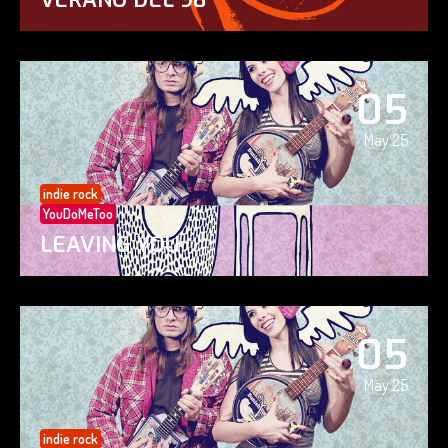
05
May 25
indie rock
YouDoMeToo
LEAVING YOU
05
May 25
indie rock