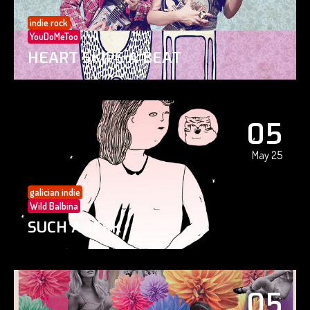
indie rock
YouDoMeToo
HEART SKIPS A BEAT
05
May 25
galician indie
Wild Balbina
SUCH A JERK
05