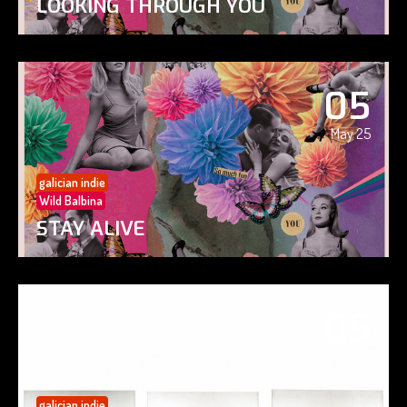
LOOKING THROUGH YOU
05
May 25
galician indie
Wild Balbina
STAY ALIVE
05
May 25
galician indie