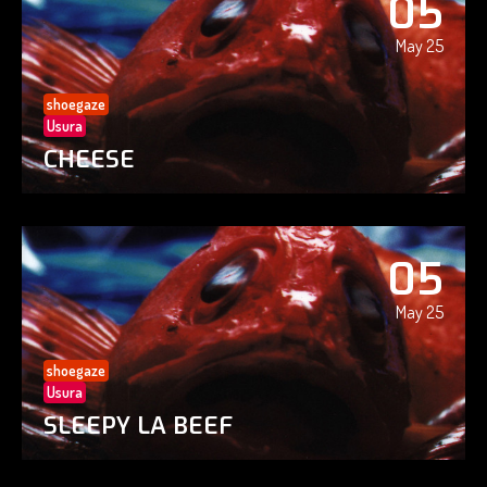
05
May 25
shoegaze
Usura
CHEESE
05
May 25
shoegaze
Usura
SLEEPY LA BEEF