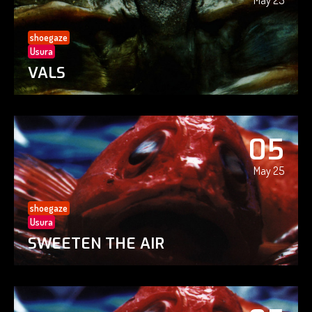
May 25
shoegaze
Usura
VALS
05
May 25
shoegaze
Usura
SWEETEN THE AIR