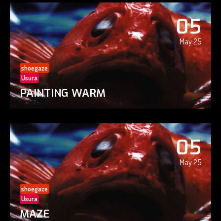
05
May 25
shoegaze
Usura
PAINTING WARM
05
May 25
shoegaze
Usura
MAZE