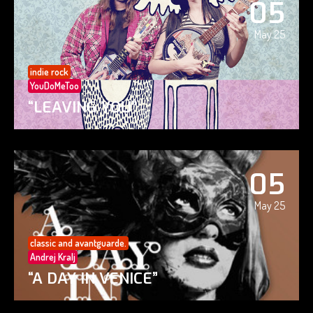
05
May 25
indie rock
YouDoMeToo
“LEAVING YOU”
05
May 25
classic and avantguarde.
Andrej Kralj
“A DAY IN VENICE”