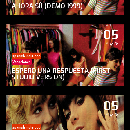
AHORA SÍ! (DEMO 1999)
05
May 25
spanish indie pop
Vacaciones
ESPERO UNA RESPUESTA (FIRST
STUDIO VERSION)
05
May 25
spanish indie pop