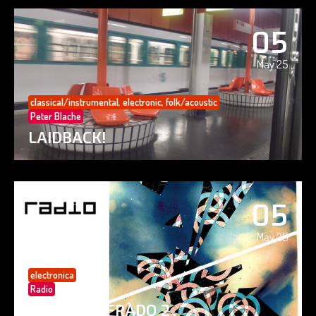
05
May 25
classical/instrumental
,
electronic
,
folk/acoustic
Peter Blache
LAIDBACK!
05
May 25
electronica
Radio
PAISAJE CIFRADO 2