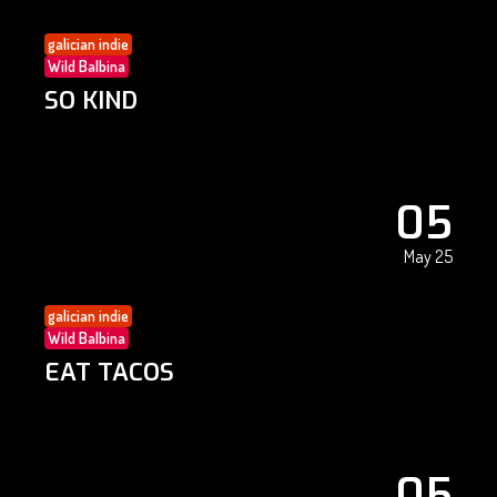
galician indie
Wild Balbina
SO KIND
05
May 25
galician indie
Wild Balbina
EAT TACOS
05