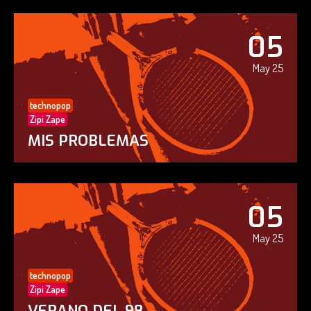
05
May 25
technopop
Zipi Zape
MIS PROBLEMAS
05
May 25
technopop
Zipi Zape
VERANO DEL 98