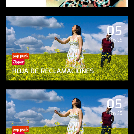
05
May 25
pop punk
Zipper
HOJA DE RECLAMACIONES
05
May 25
pop punk