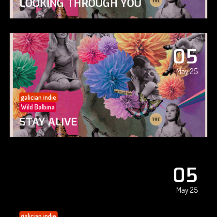
LOOKING THROUGH YOU
05
May 25
galician indie
Wild Balbina
STAY ALIVE
05
May 25
galician indie