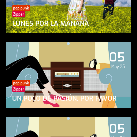
pop punk
Zipper
LUNES POR LA MAÑANA
05
May 25
pop punk
Zipper
UN POCO DE PASIÓN, POR FAVOR
05