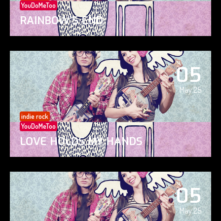
YouDoMeToo
RAINBOW’S END
05
May 25
indie rock
YouDoMeToo
LOVE HOLDS MY HANDS
05
May 25