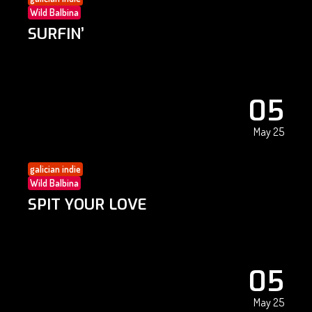
Wild Balbina
SURFIN’
05
May 25
galician indie
Wild Balbina
SPIT YOUR LOVE
05
May 25