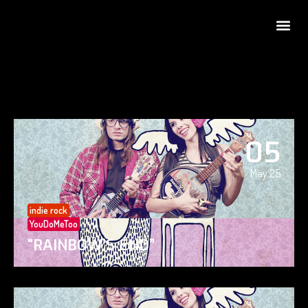
05
May 25
indie rock
YouDoMeToo
“RAINBOW’S END”