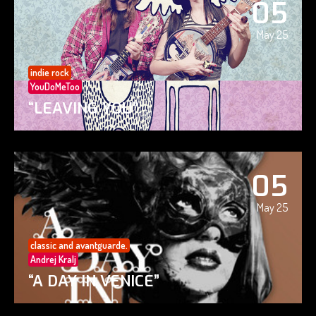
05
May 25
indie rock
YouDoMeToo
“LEAVING YOU”
05
May 25
classic and avantguarde.
Andrej Kralj
“A DAY IN VENICE”