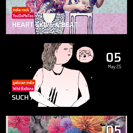
indie rock
YouDoMeToo
HEART SKIPS A BEAT
05
May 25
galician indie
Wild Balbina
SUCH A JERK
05