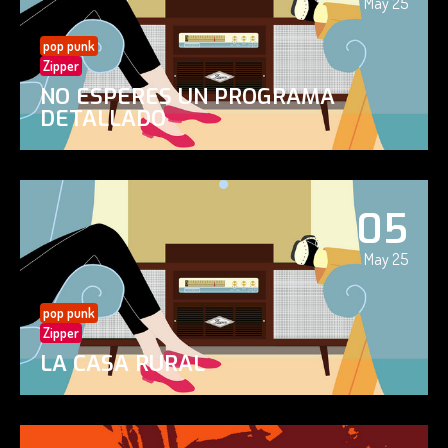
May 25
pop punk
Zipper
NO ESPERES UN PROGRAMA
DETALLADO
05
May 25
pop punk
Zipper
LA CASA RURAL