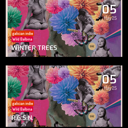
05
May 25
galician indie
Wild Balbina
WINTER TREES
05
May 25
galician indie
Wild Balbina
R.G.S.N.