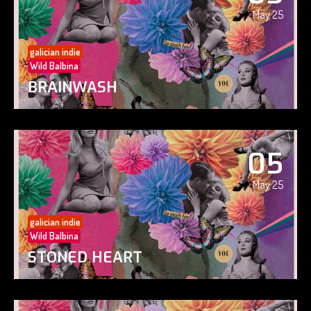
May 25
galician indie
Wild Balbina
BRAINWASH
05
May 25
galician indie
Wild Balbina
STONED HEART