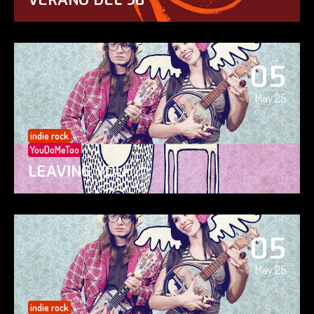
05
May 25
indie rock
YouDoMeToo
LEAVING YOU
05
May 25
indie rock