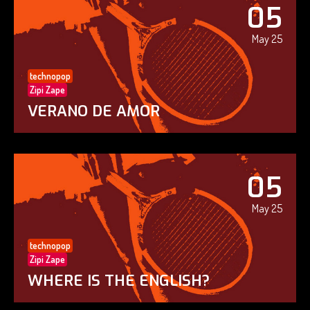
05
May 25
technopop
Zipi Zape
VERANO DE AMOR
05
May 25
technopop
Zipi Zape
WHERE IS THE ENGLISH?