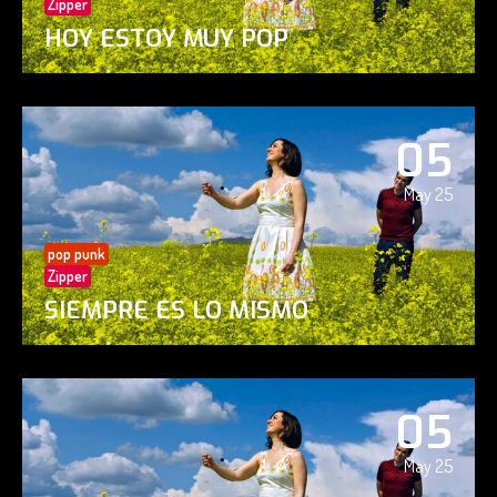
Zipper
HOY ESTOY MUY POP
05
May 25
pop punk
Zipper
SIEMPRE ES LO MISMO
05
May 25