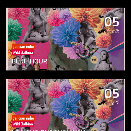
05
May 25
galician indie
Wild Balbina
BLUE HOUR
05
May 25
galician indie
Wild Balbina