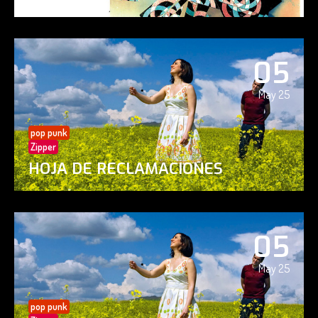
05
May 25
pop punk
Zipper
HOJA DE RECLAMACIONES
05
May 25
pop punk