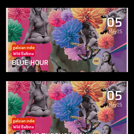
05
May 25
galician indie
Wild Balbina
BLUE HOUR
05
May 25
galician indie
Wild Balbina