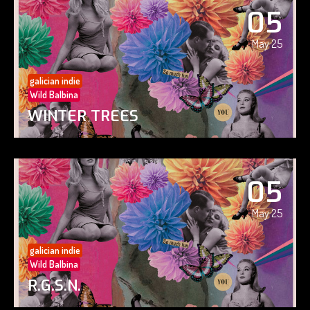
05
May 25
galician indie
Wild Balbina
WINTER TREES
05
May 25
galician indie
Wild Balbina
R.G.S.N.