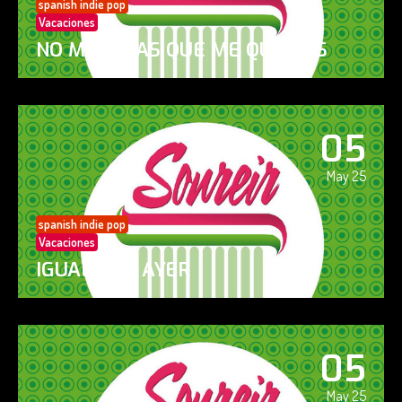
spanish indie pop
Vacaciones
NO ME DIGAS QUE ME QUIERES
05
May 25
spanish indie pop
Vacaciones
IGUAL QUE AYER
05
May 25