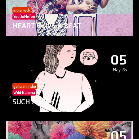
indie rock
YouDoMeToo
HEART SKIPS A BEAT
05
May 25
galician indie
Wild Balbina
SUCH A JERK
05