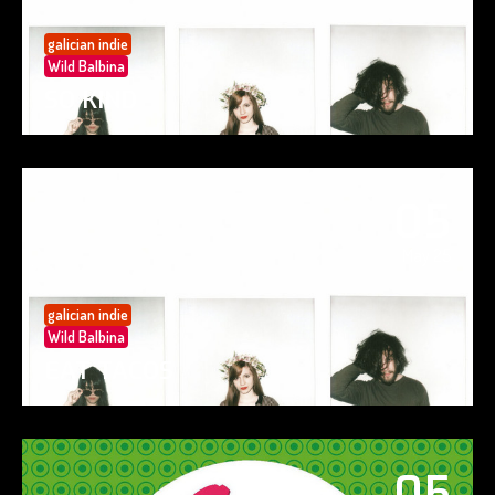
galician indie
Wild Balbina
SO KIND
05
May 25
galician indie
Wild Balbina
EAT TACOS
05