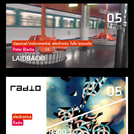
05
May 25
classical/instrumental
,
electronic
,
folk/acoustic
Peter Blache
LAIDBACK!
05
May 25
electronica
Radio
PAISAJE CIFRADO 2