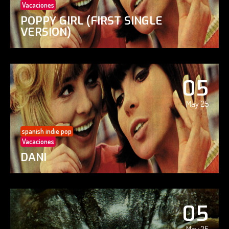
Vacaciones
POPPY GIRL (FIRST SINGLE
VERSION)
05
May 25
spanish indie pop
Vacaciones
DANI
05