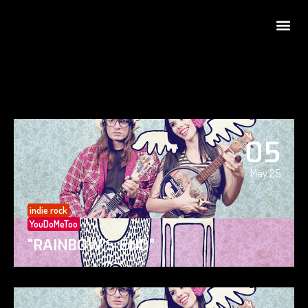
05
May 25
indie rock
YouDoMeToo
“RAINBOW’S END”