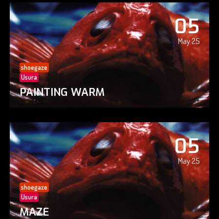
05
May 25
shoegaze
Usura
PAINTING WARM
05
May 25
shoegaze
Usura
MAZE