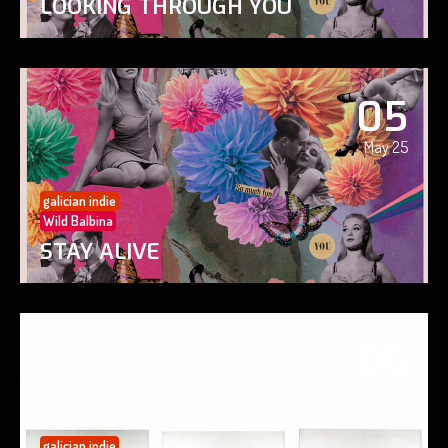
LOOKING THROUGH YOU
05
May 25
galician indie
Wild Balbina
STAY ALIVE
05
May 25
galician indie