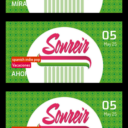
MÍRAME
05
May 25
spanish indie pop
Vacaciones
AHORA SÍ!
05
May 25