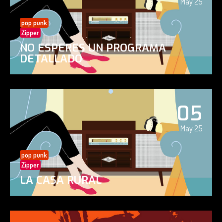
May 25
pop punk
Zipper
NO ESPERES UN PROGRAMA
DETALLADO
05
May 25
pop punk
Zipper
LA CASA RURAL