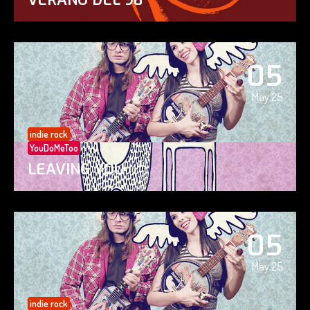
05
May 25
indie rock
YouDoMeToo
LEAVING YOU
05
May 25
indie rock