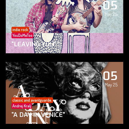
05
May 25
indie rock
YouDoMeToo
“LEAVING YOU”
05
May 25
classic and avantguarde.
Andrej Kralj
“A DAY IN VENICE”