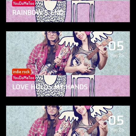
YouDoMeToo
RAINBOW’S END
05
May 25
indie rock
YouDoMeToo
LOVE HOLDS MY HANDS
05
May 25