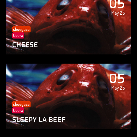
05
May 25
shoegaze
Usura
CHEESE
05
May 25
shoegaze
Usura
SLEEPY LA BEEF