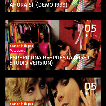
AHORA SÍ! (DEMO 1999)
05
May 25
spanish indie pop
Vacaciones
ESPERO UNA RESPUESTA (FIRST
STUDIO VERSION)
05
May 25
spanish indie pop