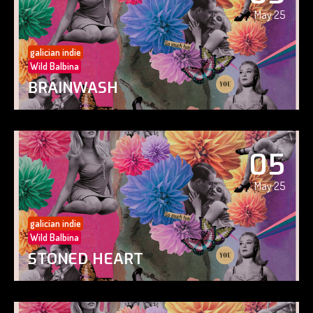
May 25
galician indie
Wild Balbina
BRAINWASH
05
May 25
galician indie
Wild Balbina
STONED HEART