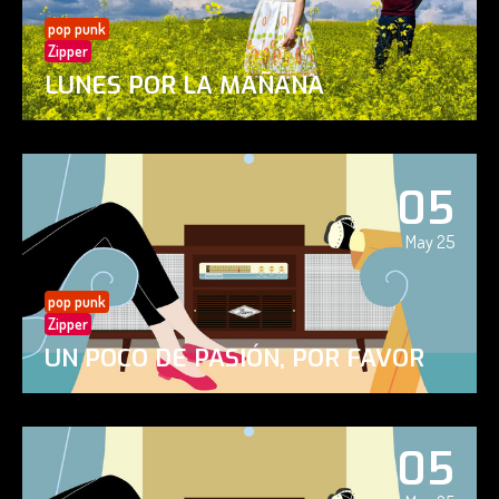
pop punk
Zipper
LUNES POR LA MAÑANA
05
May 25
pop punk
Zipper
UN POCO DE PASIÓN, POR FAVOR
05