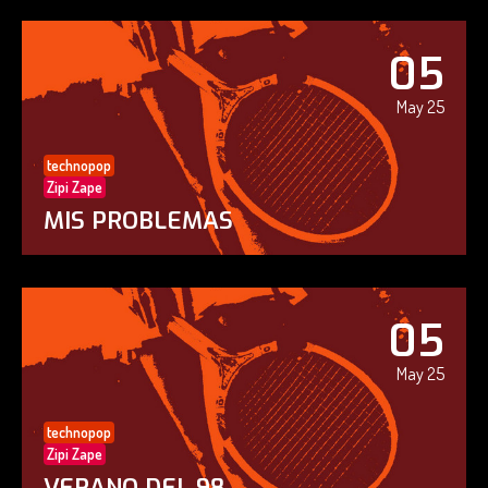
05
May 25
technopop
Zipi Zape
MIS PROBLEMAS
05
May 25
technopop
Zipi Zape
VERANO DEL 98