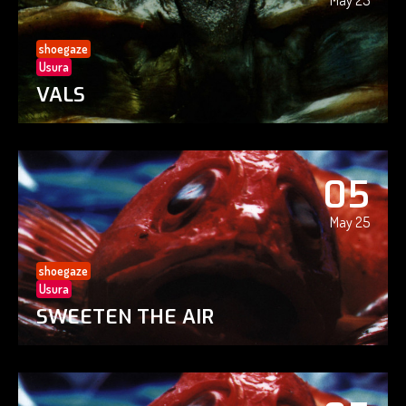
May 25
shoegaze
Usura
VALS
05
May 25
shoegaze
Usura
SWEETEN THE AIR