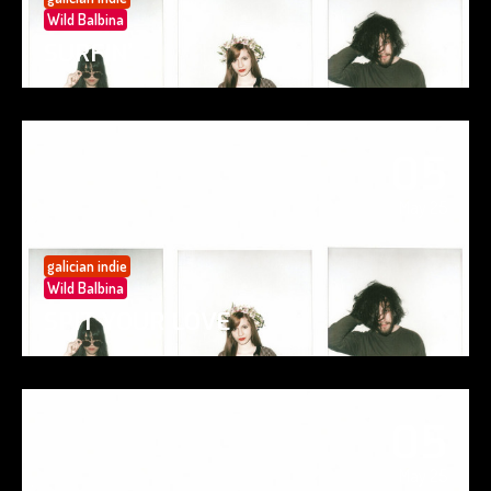
Wild Balbina
SURFIN’
05
May 25
galician indie
Wild Balbina
SPIT YOUR LOVE
05
May 25