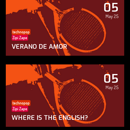
05
May 25
technopop
Zipi Zape
VERANO DE AMOR
05
May 25
technopop
Zipi Zape
WHERE IS THE ENGLISH?