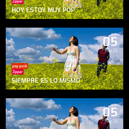
Zipper
HOY ESTOY MUY POP
05
May 25
pop punk
Zipper
SIEMPRE ES LO MISMO
05
May 25