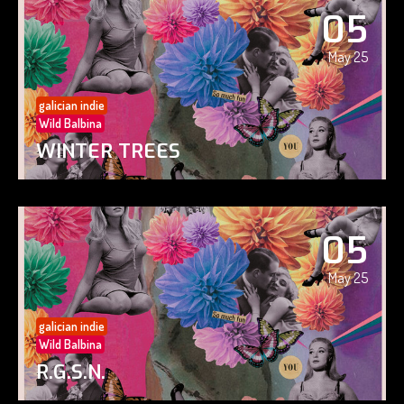
05
May 25
galician indie
Wild Balbina
WINTER TREES
05
May 25
galician indie
Wild Balbina
R.G.S.N.