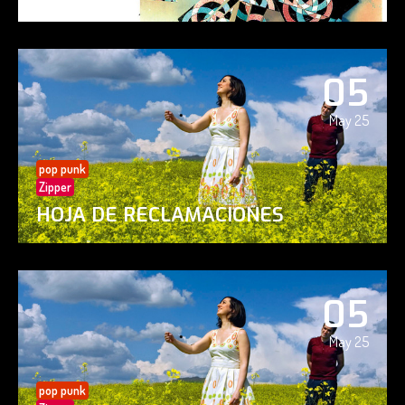
05
May 25
pop punk
Zipper
HOJA DE RECLAMACIONES
05
May 25
pop punk