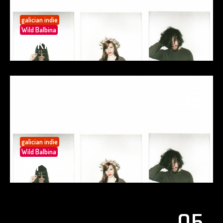
galician indie
Wild Balbina
SO KIND
05
May 25
galician indie
Wild Balbina
EAT TACOS
05