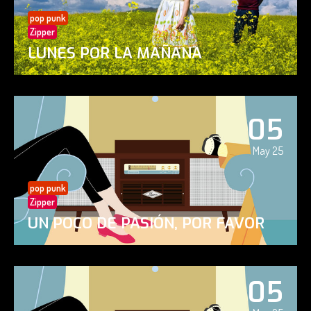
pop punk
Zipper
LUNES POR LA MAÑANA
05
May 25
pop punk
Zipper
UN POCO DE PASIÓN, POR FAVOR
05