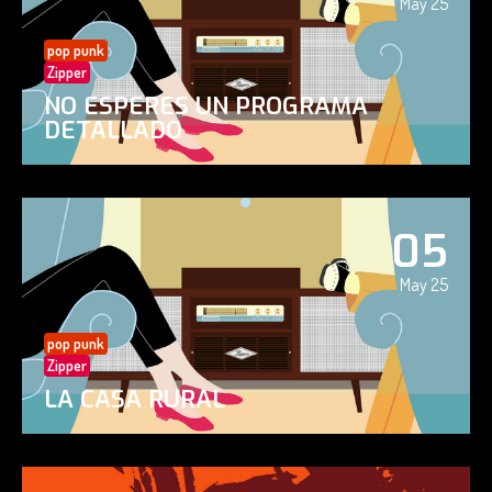
May 25
pop punk
Zipper
NO ESPERES UN PROGRAMA
DETALLADO
05
May 25
pop punk
Zipper
LA CASA RURAL