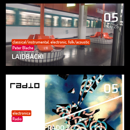
05
May 25
classical/instrumental
,
electronic
,
folk/acoustic
Peter Blache
LAIDBACK!
05
May 25
electronica
Radio
PAISAJE CIFRADO 2