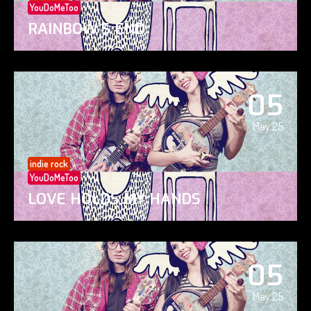
YouDoMeToo
RAINBOW’S END
05
May 25
indie rock
YouDoMeToo
LOVE HOLDS MY HANDS
05
May 25