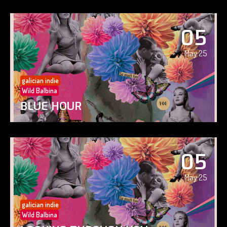
05
May 25
galician indie
Wild Balbina
BLUE HOUR
05
May 25
galician indie
Wild Balbina