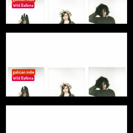
Wild Balbina
SURFIN’
05
May 25
galician indie
Wild Balbina
SPIT YOUR LOVE
05
May 25