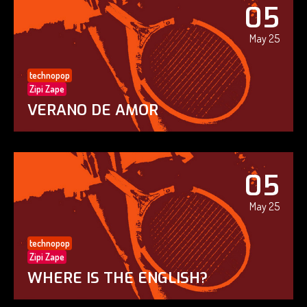
05
May 25
technopop
Zipi Zape
VERANO DE AMOR
05
May 25
technopop
Zipi Zape
WHERE IS THE ENGLISH?