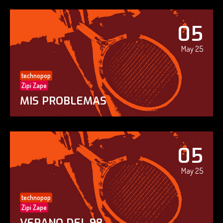
05
May 25
technopop
Zipi Zape
MIS PROBLEMAS
05
May 25
technopop
Zipi Zape
VERANO DEL 98