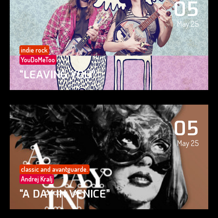
05
May 25
indie rock
YouDoMeToo
“LEAVING YOU”
05
May 25
classic and avantguarde.
Andrej Kralj
“A DAY IN VENICE”