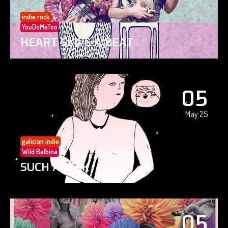
indie rock
YouDoMeToo
HEART SKIPS A BEAT
05
May 25
galician indie
Wild Balbina
SUCH A JERK
05