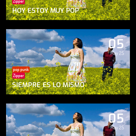
Zipper
HOY ESTOY MUY POP
05
May 25
pop punk
Zipper
SIEMPRE ES LO MISMO
05
May 25