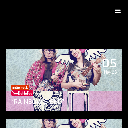
05
May 25
indie rock
YouDoMeToo
“RAINBOW’S END”