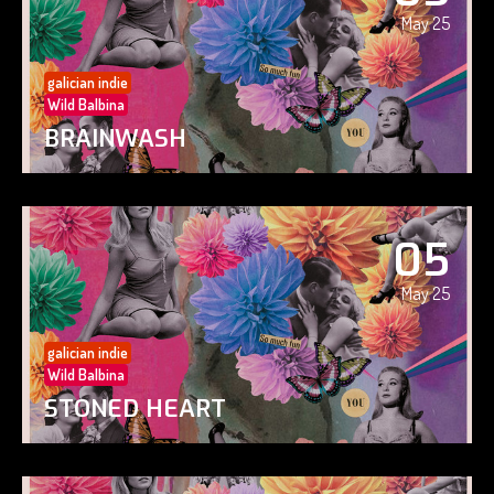
May 25
galician indie
Wild Balbina
BRAINWASH
05
May 25
galician indie
Wild Balbina
STONED HEART