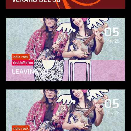
05
May 25
indie rock
YouDoMeToo
LEAVING YOU
05
May 25
indie rock