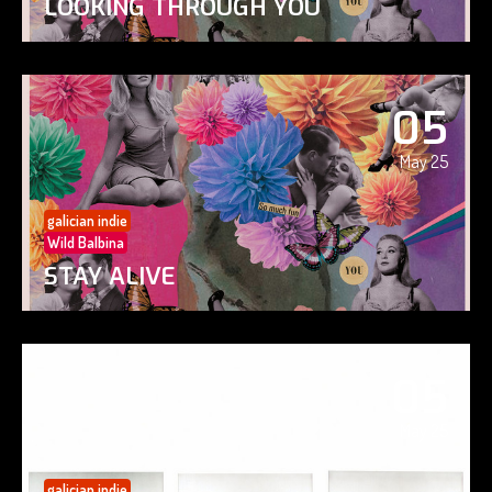
LOOKING THROUGH YOU
05
May 25
galician indie
Wild Balbina
STAY ALIVE
05
May 25
galician indie