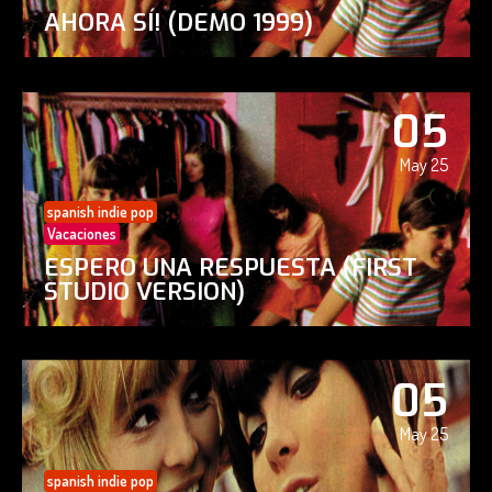
AHORA SÍ! (DEMO 1999)
05
May 25
spanish indie pop
Vacaciones
ESPERO UNA RESPUESTA (FIRST
STUDIO VERSION)
05
May 25
spanish indie pop