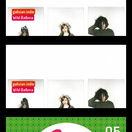
galician indie
Wild Balbina
SO KIND
05
May 25
galician indie
Wild Balbina
EAT TACOS
05