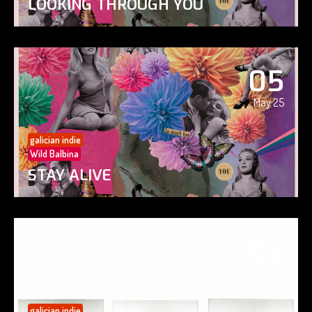
LOOKING THROUGH YOU
05
May 25
galician indie
Wild Balbina
STAY ALIVE
05
May 25
galician indie