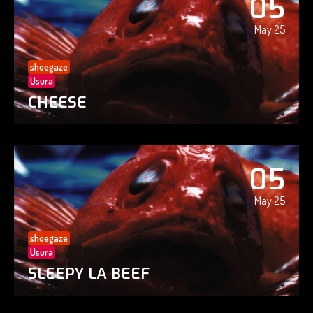
05
May 25
shoegaze
Usura
CHEESE
05
May 25
shoegaze
Usura
SLEEPY LA BEEF