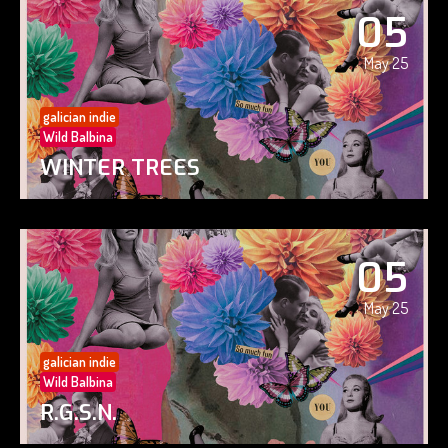
05
May 25
galician indie
Wild Balbina
WINTER TREES
05
May 25
galician indie
Wild Balbina
R.G.S.N.