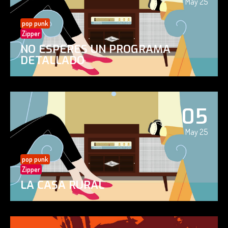
May 25
pop punk
Zipper
NO ESPERES UN PROGRAMA
DETALLADO
05
May 25
pop punk
Zipper
LA CASA RURAL