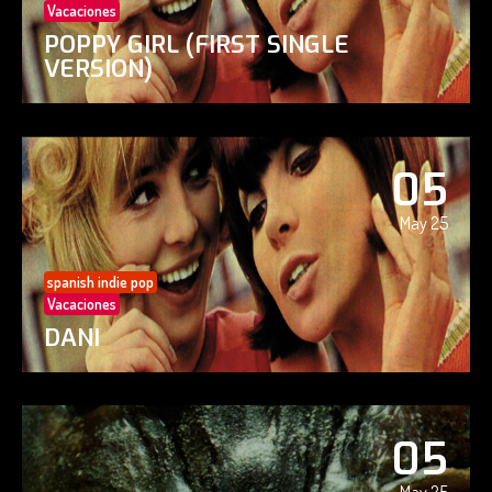
Vacaciones
POPPY GIRL (FIRST SINGLE
VERSION)
05
May 25
spanish indie pop
Vacaciones
DANI
05