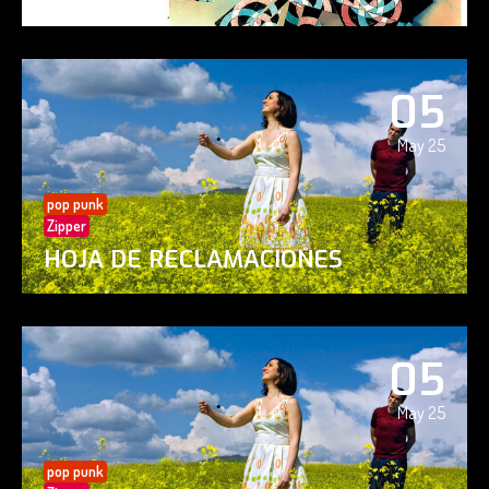
05
May 25
pop punk
Zipper
HOJA DE RECLAMACIONES
05
May 25
pop punk