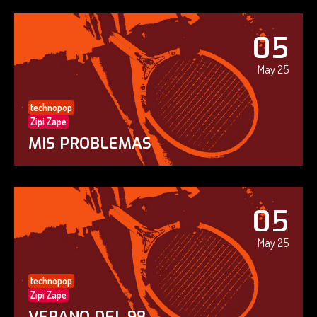
05
May 25
technopop
Zipi Zape
MIS PROBLEMAS
05
May 25
technopop
Zipi Zape
VERANO DEL 98