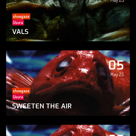
May 25
shoegaze
Usura
VALS
05
May 25
shoegaze
Usura
SWEETEN THE AIR