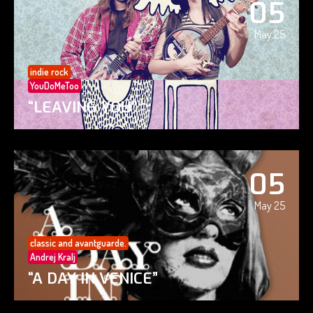
05
May 25
indie rock
YouDoMeToo
“LEAVING YOU”
05
May 25
classic and avantguarde.
Andrej Kralj
“A DAY IN VENICE”