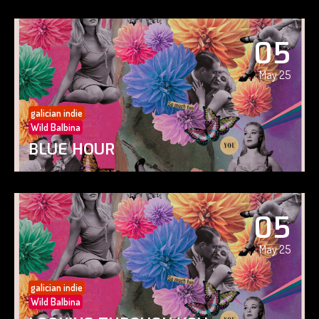
05
May 25
galician indie
Wild Balbina
BLUE HOUR
05
May 25
galician indie
Wild Balbina