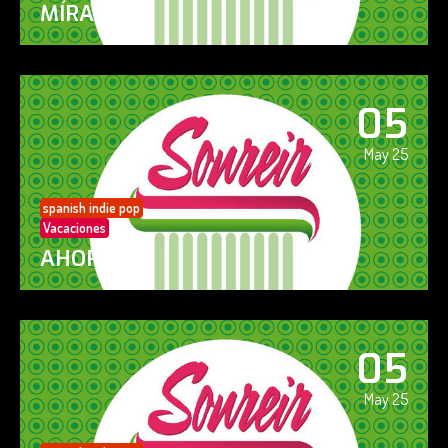
MÍRAME
05
May 25
spanish indie pop
Vacaciones
AHORA SÍ!
05
May 25