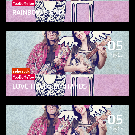
YouDoMeToo
RAINBOW’S END
05
May 25
indie rock
YouDoMeToo
LOVE HOLDS MY HANDS
05
May 25