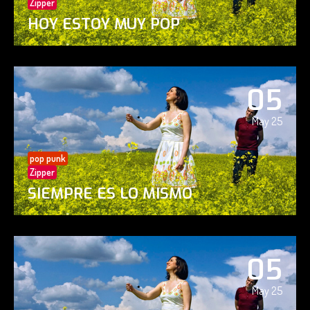
Zipper
HOY ESTOY MUY POP
05
May 25
pop punk
Zipper
SIEMPRE ES LO MISMO
05
May 25