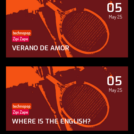
05
May 25
technopop
Zipi Zape
VERANO DE AMOR
05
May 25
technopop
Zipi Zape
WHERE IS THE ENGLISH?