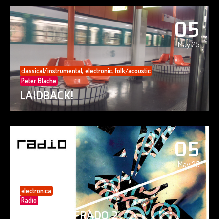
05
May 25
classical/instrumental
,
electronic
,
folk/acoustic
Peter Blache
LAIDBACK!
05
May 25
electronica
Radio
PAISAJE CIFRADO 2