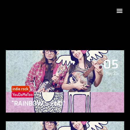
05
May 25
indie rock
YouDoMeToo
“RAINBOW’S END”