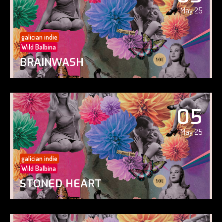
May 25
galician indie
Wild Balbina
BRAINWASH
05
May 25
galician indie
Wild Balbina
STONED HEART