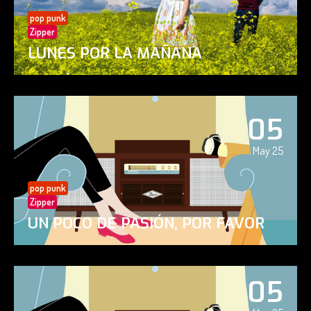
pop punk
Zipper
LUNES POR LA MAÑANA
05
May 25
pop punk
Zipper
UN POCO DE PASIÓN, POR FAVOR
05