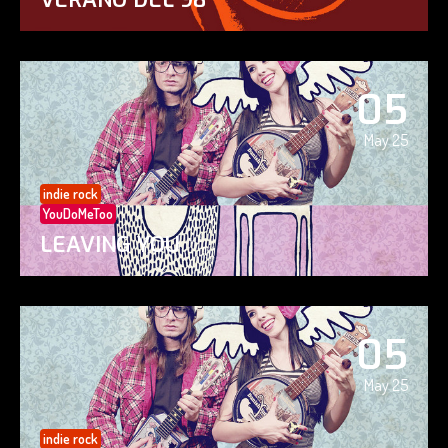
05
May 25
indie rock
YouDoMeToo
LEAVING YOU
05
May 25
indie rock