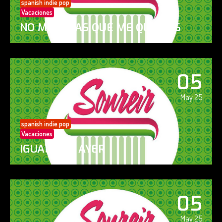
spanish indie pop
Vacaciones
NO ME DIGAS QUE ME QUIERES
05
May 25
spanish indie pop
Vacaciones
IGUAL QUE AYER
05
May 25