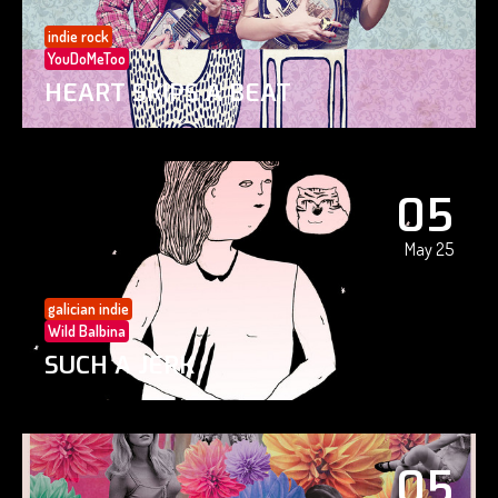
indie rock
YouDoMeToo
HEART SKIPS A BEAT
05
May 25
galician indie
Wild Balbina
SUCH A JERK
05