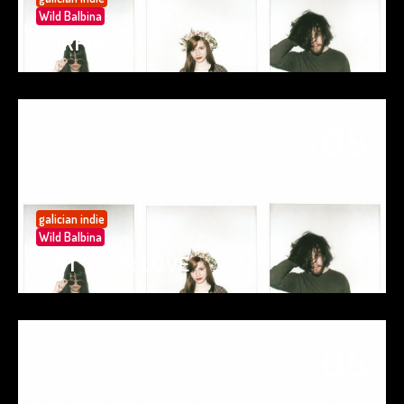
Wild Balbina
SURFIN’
05
May 25
galician indie
Wild Balbina
SPIT YOUR LOVE
05
May 25