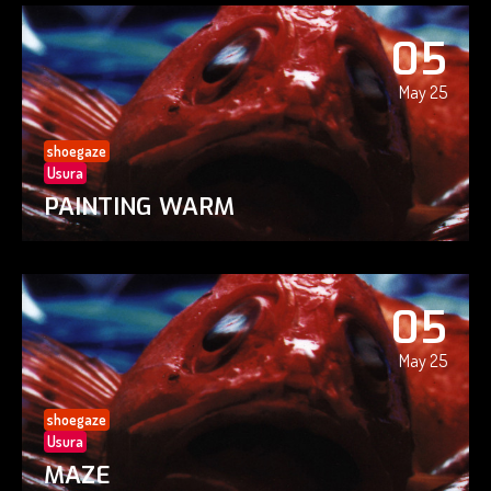
05
May 25
shoegaze
Usura
PAINTING WARM
05
May 25
shoegaze
Usura
MAZE