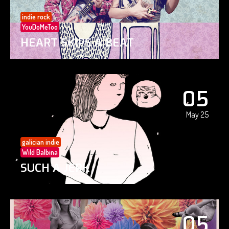
indie rock
YouDoMeToo
HEART SKIPS A BEAT
05
May 25
galician indie
Wild Balbina
SUCH A JERK
05