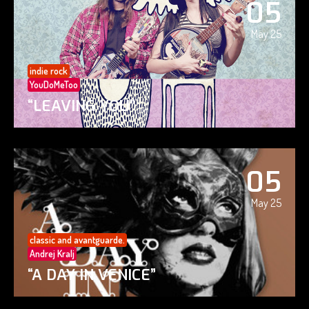
05
May 25
indie rock
YouDoMeToo
“LEAVING YOU”
05
May 25
classic and avantguarde.
Andrej Kralj
“A DAY IN VENICE”