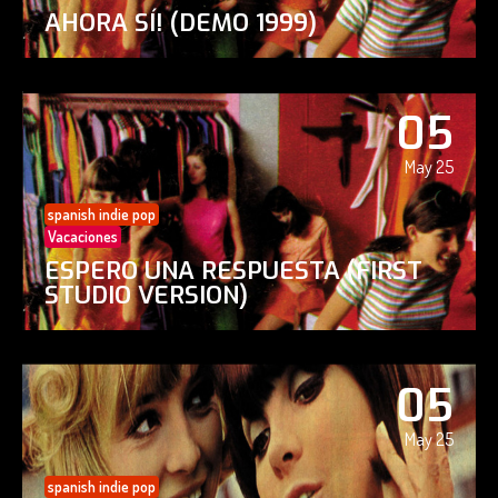
AHORA SÍ! (DEMO 1999)
05
May 25
spanish indie pop
Vacaciones
ESPERO UNA RESPUESTA (FIRST
STUDIO VERSION)
05
May 25
spanish indie pop