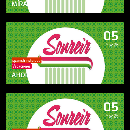
MÍRAME
05
May 25
spanish indie pop
Vacaciones
AHORA SÍ!
05
May 25