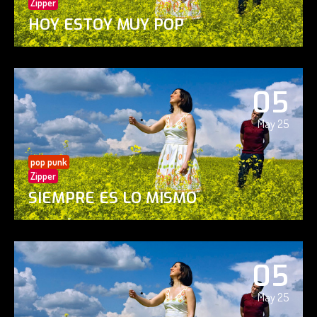
Zipper
HOY ESTOY MUY POP
05
May 25
pop punk
Zipper
SIEMPRE ES LO MISMO
05
May 25