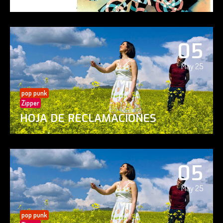
05
May 25
pop punk
Zipper
HOJA DE RECLAMACIONES
05
May 25
pop punk