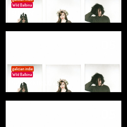
Wild Balbina
SURFIN’
05
May 25
galician indie
Wild Balbina
SPIT YOUR LOVE
05
May 25