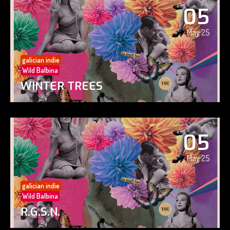
05
May 25
galician indie
Wild Balbina
WINTER TREES
05
May 25
galician indie
Wild Balbina
R.G.S.N.