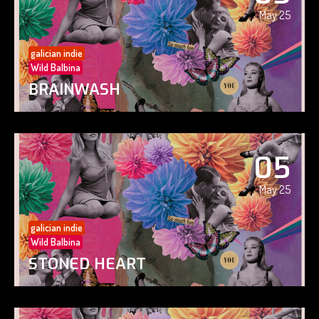
May 25
galician indie
Wild Balbina
BRAINWASH
05
May 25
galician indie
Wild Balbina
STONED HEART