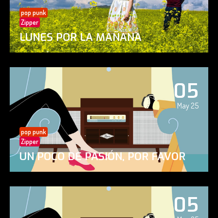
pop punk
Zipper
LUNES POR LA MAÑANA
05
May 25
pop punk
Zipper
UN POCO DE PASIÓN, POR FAVOR
05