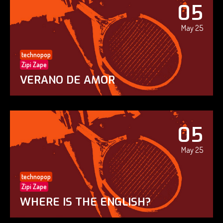
05
May 25
technopop
Zipi Zape
VERANO DE AMOR
05
May 25
technopop
Zipi Zape
WHERE IS THE ENGLISH?