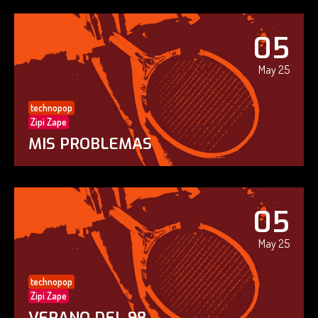
05
May 25
technopop
Zipi Zape
MIS PROBLEMAS
05
May 25
technopop
Zipi Zape
VERANO DEL 98