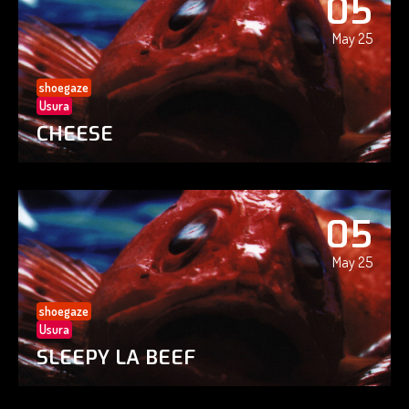
05
May 25
shoegaze
Usura
CHEESE
05
May 25
shoegaze
Usura
SLEEPY LA BEEF