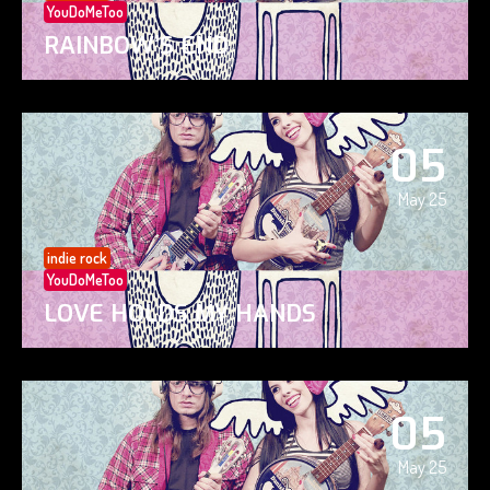
YouDoMeToo
RAINBOW’S END
05
May 25
indie rock
YouDoMeToo
LOVE HOLDS MY HANDS
05
May 25