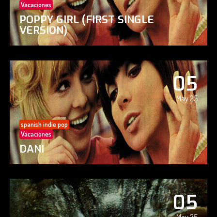
Vacaciones
POPPY GIRL (FIRST SINGLE
VERSION)
05
May 25
spanish indie pop
Vacaciones
DANI
05