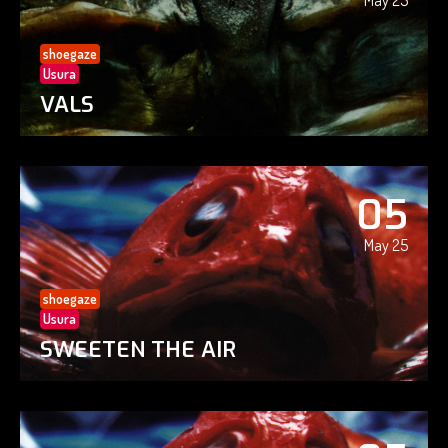
May 25
shoegaze
Usura
VALS
05
May 25
shoegaze
Usura
SWEETEN THE AIR