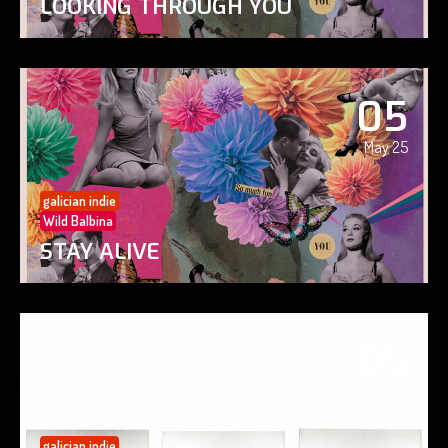
LOOKING THROUGH YOU
05
May 25
galician indie
Wild Balbina
STAY ALIVE
05
May 25
galician indie