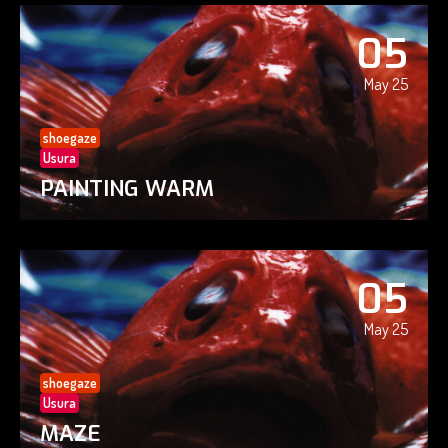
05
May 25
shoegaze
Usura
PAINTING WARM
05
May 25
shoegaze
Usura
MAZE