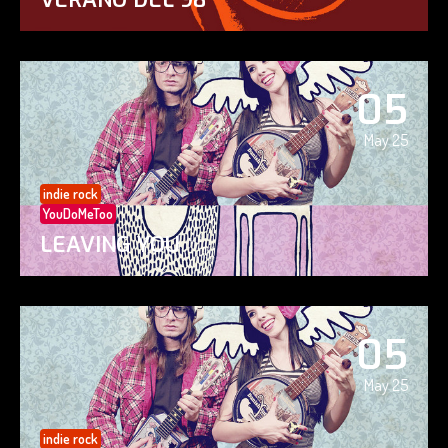
05
May 25
indie rock
YouDoMeToo
LEAVING YOU
05
May 25
indie rock