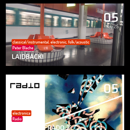
05
May 25
classical/instrumental
,
electronic
,
folk/acoustic
Peter Blache
LAIDBACK!
05
May 25
electronica
Radio
PAISAJE CIFRADO 2