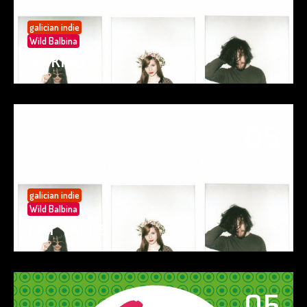
galician indie
Wild Balbina
SO KIND
05
May 25
galician indie
Wild Balbina
EAT TACOS
05