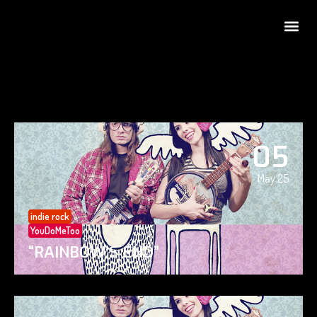
05
May 25
indie rock
YouDoMeToo
“RAINBOW’S END”