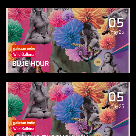
05
May 25
galician indie
Wild Balbina
BLUE HOUR
05
May 25
galician indie
Wild Balbina