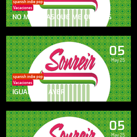
spanish indie pop
Vacaciones
NO ME DIGAS QUE ME QUIERES
05
May 25
spanish indie pop
Vacaciones
IGUAL QUE AYER
05
May 25