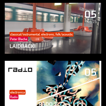
05
May 25
classical/instrumental
,
electronic
,
folk/acoustic
Peter Blache
LAIDBACK!
05
May 25
electronica
Radio
PAISAJE CIFRADO 2