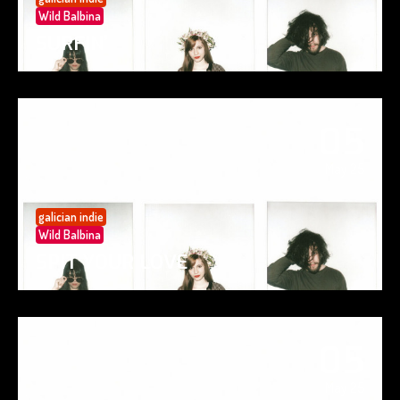
Wild Balbina
SURFIN’
05
May 25
galician indie
Wild Balbina
SPIT YOUR LOVE
05
May 25