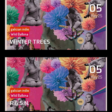
05
May 25
galician indie
Wild Balbina
WINTER TREES
05
May 25
galician indie
Wild Balbina
R.G.S.N.