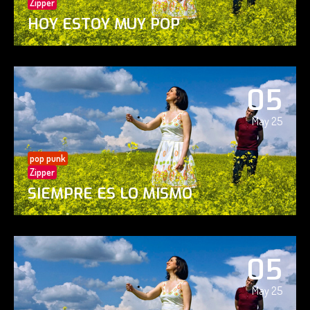
Zipper
HOY ESTOY MUY POP
05
May 25
pop punk
Zipper
SIEMPRE ES LO MISMO
05
May 25