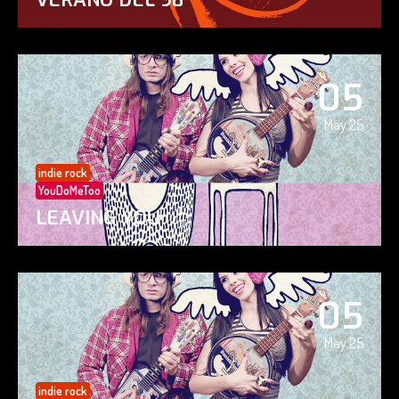
05
May 25
indie rock
YouDoMeToo
LEAVING YOU
05
May 25
indie rock