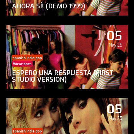
AHORA SÍ! (DEMO 1999)
05
May 25
spanish indie pop
Vacaciones
ESPERO UNA RESPUESTA (FIRST
STUDIO VERSION)
05
May 25
spanish indie pop