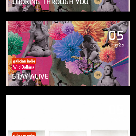
LOOKING THROUGH YOU
05
May 25
galician indie
Wild Balbina
STAY ALIVE
05
May 25
galician indie