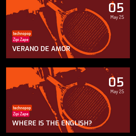
05
May 25
technopop
Zipi Zape
VERANO DE AMOR
05
May 25
technopop
Zipi Zape
WHERE IS THE ENGLISH?