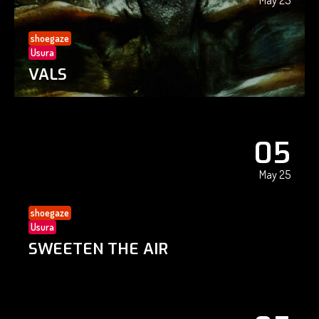
May 25
shoegaze
Usura
VALS
05
May 25
shoegaze
Usura
SWEETEN THE AIR