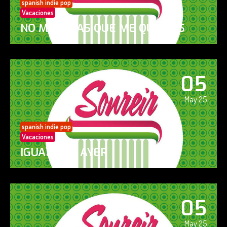
spanish indie pop
Vacaciones
NO ME DIGAS QUE ME QUIERES
05
May 25
spanish indie pop
Vacaciones
IGUAL QUE AYER
05
May 25