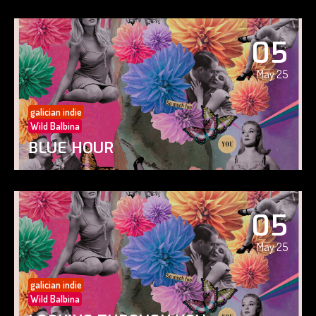
05
May 25
galician indie
Wild Balbina
BLUE HOUR
05
May 25
galician indie
Wild Balbina