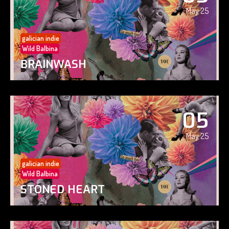
May 25
galician indie
Wild Balbina
BRAINWASH
05
May 25
galician indie
Wild Balbina
STONED HEART