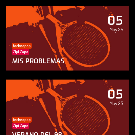
05
May 25
technopop
Zipi Zape
MIS PROBLEMAS
05
May 25
technopop
Zipi Zape
VERANO DEL 98