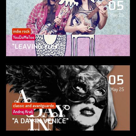
05
May 25
indie rock
YouDoMeToo
“LEAVING YOU”
05
May 25
classic and avantguarde.
Andrej Kralj
“A DAY IN VENICE”