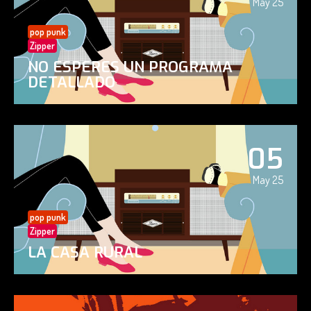
May 25
pop punk
Zipper
NO ESPERES UN PROGRAMA
DETALLADO
05
May 25
pop punk
Zipper
LA CASA RURAL