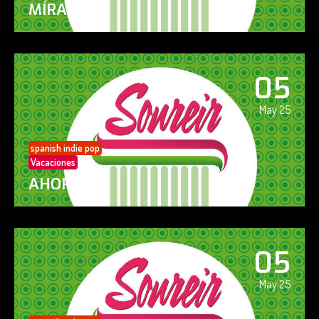
MÍRAME
05
May 25
spanish indie pop
Vacaciones
AHORA SÍ!
05
May 25