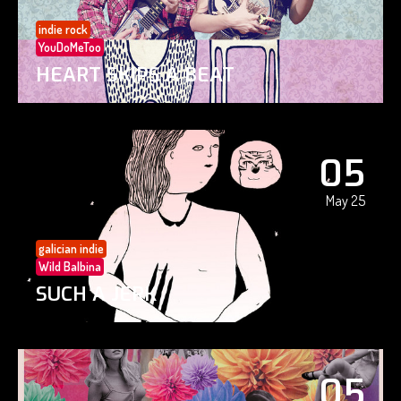
indie rock
YouDoMeToo
HEART SKIPS A BEAT
05
May 25
galician indie
Wild Balbina
SUCH A JERK
05