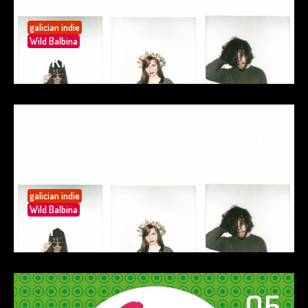
galician indie
Wild Balbina
SO KIND
05
May 25
galician indie
Wild Balbina
EAT TACOS
05