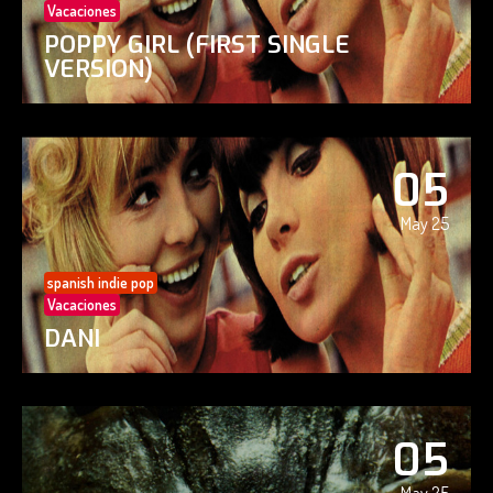
Vacaciones
POPPY GIRL (FIRST SINGLE
VERSION)
05
May 25
spanish indie pop
Vacaciones
DANI
05