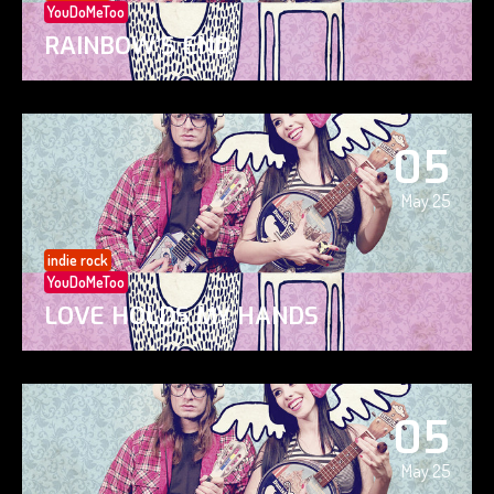
YouDoMeToo
RAINBOW’S END
05
May 25
indie rock
YouDoMeToo
LOVE HOLDS MY HANDS
05
May 25