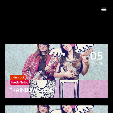
05
May 25
indie rock
YouDoMeToo
“RAINBOW’S END”