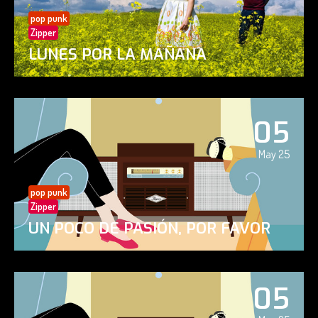
pop punk
Zipper
LUNES POR LA MAÑANA
05
May 25
pop punk
Zipper
UN POCO DE PASIÓN, POR FAVOR
05