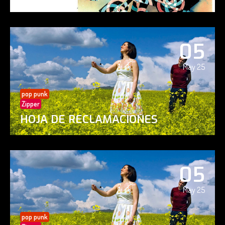
05
May 25
pop punk
Zipper
HOJA DE RECLAMACIONES
05
May 25
pop punk