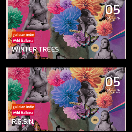
05
May 25
galician indie
Wild Balbina
WINTER TREES
05
May 25
galician indie
Wild Balbina
R.G.S.N.