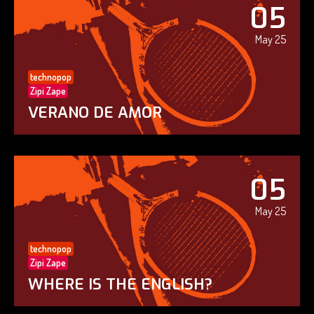
05
May 25
technopop
Zipi Zape
VERANO DE AMOR
05
May 25
technopop
Zipi Zape
WHERE IS THE ENGLISH?