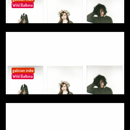
Wild Balbina
SURFIN’
05
May 25
galician indie
Wild Balbina
SPIT YOUR LOVE
05
May 25