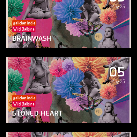
May 25
galician indie
Wild Balbina
BRAINWASH
05
May 25
galician indie
Wild Balbina
STONED HEART