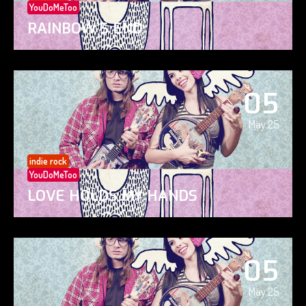
YouDoMeToo
RAINBOW’S END
05
May 25
indie rock
YouDoMeToo
LOVE HOLDS MY HANDS
05
May 25