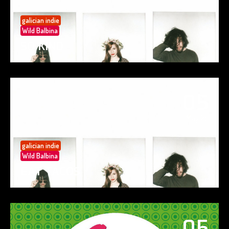
galician indie
Wild Balbina
SO KIND
05
May 25
galician indie
Wild Balbina
EAT TACOS
05