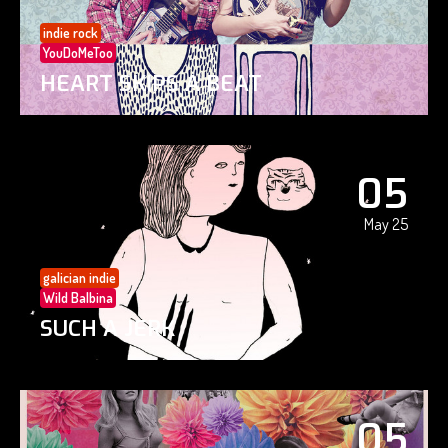
indie rock
YouDoMeToo
HEART SKIPS A BEAT
05
May 25
galician indie
Wild Balbina
SUCH A JERK
05