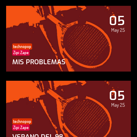
05
May 25
technopop
Zipi Zape
MIS PROBLEMAS
05
May 25
technopop
Zipi Zape
VERANO DEL 98