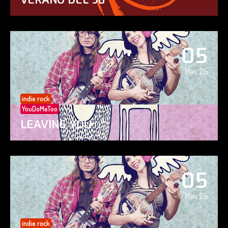
05
May 25
indie rock
YouDoMeToo
LEAVING YOU
05
May 25
indie rock