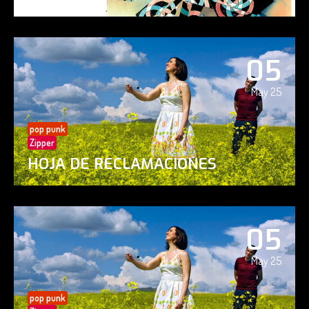
05
May 25
pop punk
Zipper
HOJA DE RECLAMACIONES
05
May 25
pop punk