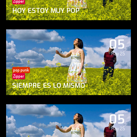
Zipper
HOY ESTOY MUY POP
05
May 25
pop punk
Zipper
SIEMPRE ES LO MISMO
05
May 25