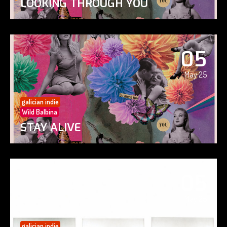
LOOKING THROUGH YOU
05
May 25
galician indie
Wild Balbina
STAY ALIVE
05
May 25
galician indie