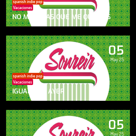
spanish indie pop
Vacaciones
NO ME DIGAS QUE ME QUIERES
05
May 25
spanish indie pop
Vacaciones
IGUAL QUE AYER
05
May 25