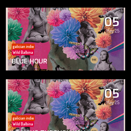
05
May 25
galician indie
Wild Balbina
BLUE HOUR
05
May 25
galician indie
Wild Balbina