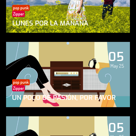
pop punk
Zipper
LUNES POR LA MAÑANA
05
May 25
pop punk
Zipper
UN POCO DE PASIÓN, POR FAVOR
05