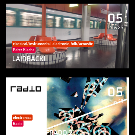
05
May 25
classical/instrumental
,
electronic
,
folk/acoustic
Peter Blache
LAIDBACK!
05
May 25
electronica
Radio
PAISAJE CIFRADO 2