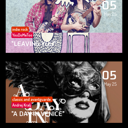
05
May 25
indie rock
YouDoMeToo
“LEAVING YOU”
05
May 25
classic and avantguarde.
Andrej Kralj
“A DAY IN VENICE”