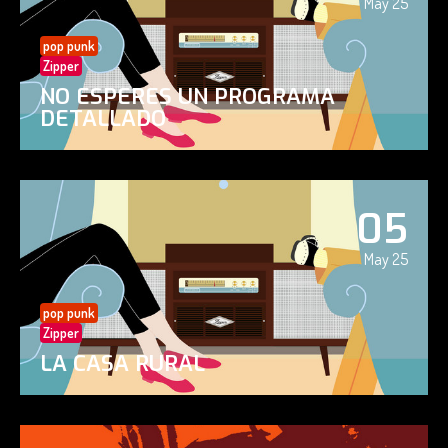
May 25
pop punk
Zipper
NO ESPERES UN PROGRAMA
DETALLADO
05
May 25
pop punk
Zipper
LA CASA RURAL