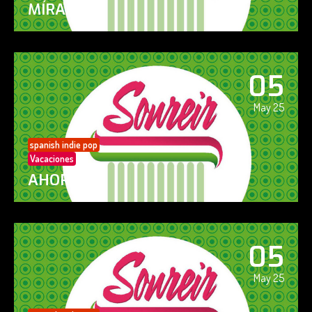
MÍRAME
05
May 25
spanish indie pop
Vacaciones
AHORA SÍ!
05
May 25