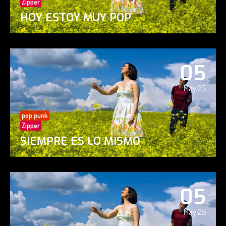
Zipper
HOY ESTOY MUY POP
05
May 25
pop punk
Zipper
SIEMPRE ES LO MISMO
05
May 25