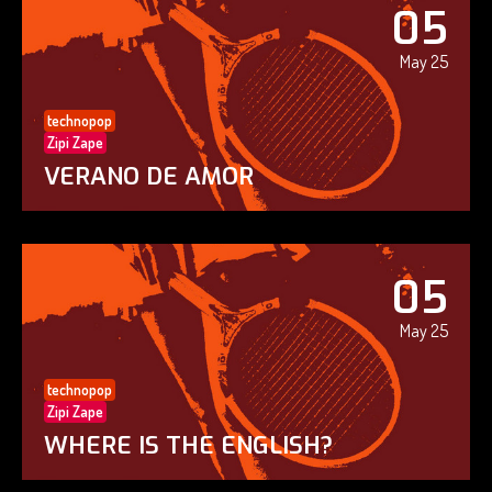
05
May 25
technopop
Zipi Zape
VERANO DE AMOR
05
May 25
technopop
Zipi Zape
WHERE IS THE ENGLISH?