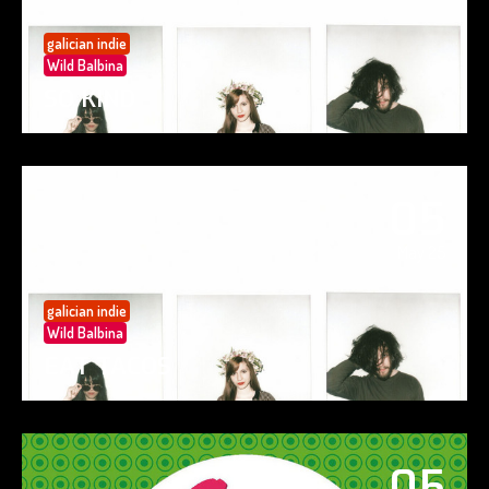
galician indie
Wild Balbina
SO KIND
05
May 25
galician indie
Wild Balbina
EAT TACOS
05