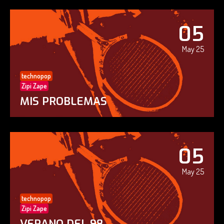
05
May 25
technopop
Zipi Zape
MIS PROBLEMAS
05
May 25
technopop
Zipi Zape
VERANO DEL 98