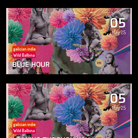
05
May 25
galician indie
Wild Balbina
BLUE HOUR
05
May 25
galician indie
Wild Balbina