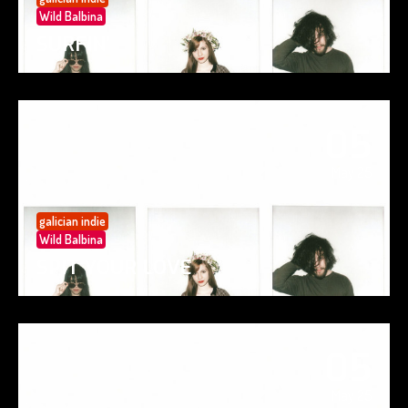
Wild Balbina
SURFIN’
05
May 25
galician indie
Wild Balbina
SPIT YOUR LOVE
05
May 25