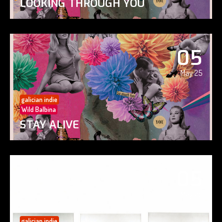
LOOKING THROUGH YOU
05
May 25
galician indie
Wild Balbina
STAY ALIVE
05
May 25
galician indie