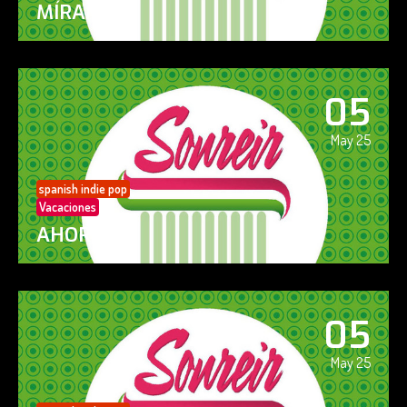
MÍRAME
05
May 25
spanish indie pop
Vacaciones
AHORA SÍ!
05
May 25