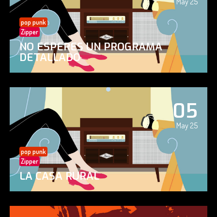
May 25
pop punk
Zipper
NO ESPERES UN PROGRAMA
DETALLADO
05
May 25
pop punk
Zipper
LA CASA RURAL