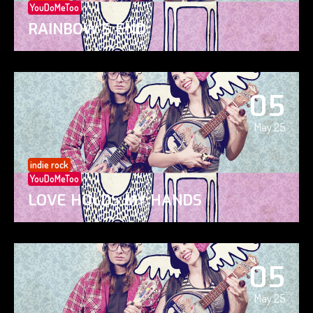
YouDoMeToo
RAINBOW’S END
05
May 25
indie rock
YouDoMeToo
LOVE HOLDS MY HANDS
05
May 25