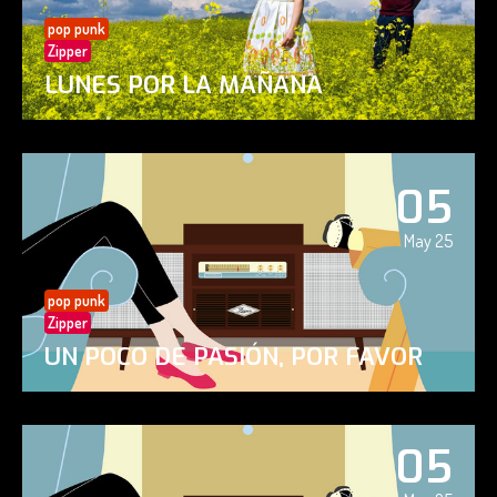
pop punk
Zipper
LUNES POR LA MAÑANA
05
May 25
pop punk
Zipper
UN POCO DE PASIÓN, POR FAVOR
05