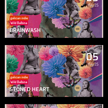
May 25
galician indie
Wild Balbina
BRAINWASH
05
May 25
galician indie
Wild Balbina
STONED HEART