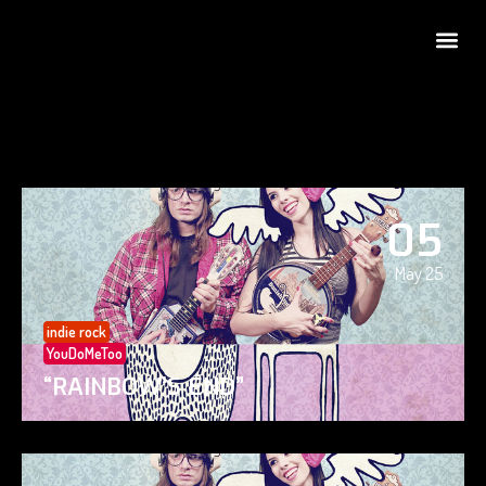
05
May 25
indie rock
YouDoMeToo
“RAINBOW’S END”