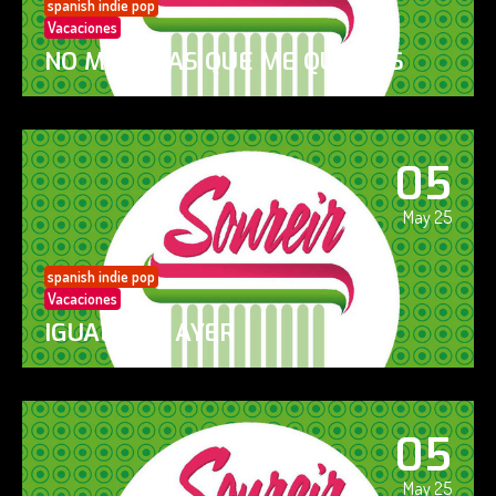
spanish indie pop
Vacaciones
NO ME DIGAS QUE ME QUIERES
05
May 25
spanish indie pop
Vacaciones
IGUAL QUE AYER
05
May 25