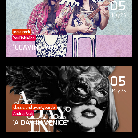
05
May 25
indie rock
YouDoMeToo
“LEAVING YOU”
05
May 25
classic and avantguarde.
Andrej Kralj
“A DAY IN VENICE”