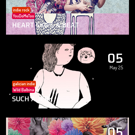
indie rock
YouDoMeToo
HEART SKIPS A BEAT
05
May 25
galician indie
Wild Balbina
SUCH A JERK
05