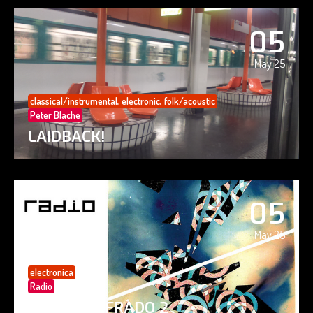
05
May 25
classical/instrumental
,
electronic
,
folk/acoustic
Peter Blache
LAIDBACK!
05
May 25
electronica
Radio
PAISAJE CIFRADO 2