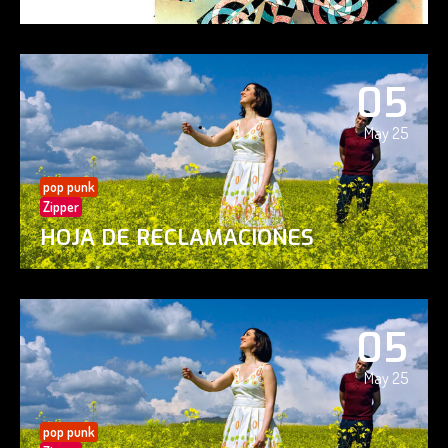
05
May 25
pop punk
Zipper
HOJA DE RECLAMACIONES
05
May 25
pop punk