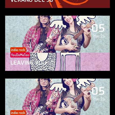
05
May 25
indie rock
YouDoMeToo
LEAVING YOU
05
May 25
indie rock