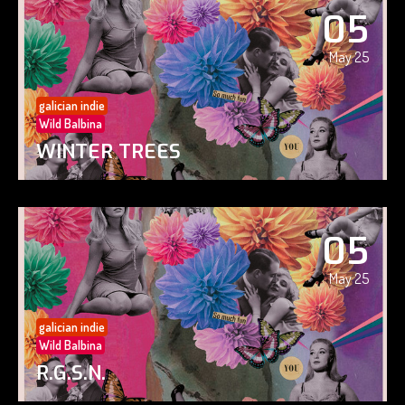
05
May 25
galician indie
Wild Balbina
WINTER TREES
05
May 25
galician indie
Wild Balbina
R.G.S.N.