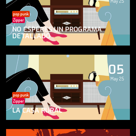
May 25
pop punk
Zipper
NO ESPERES UN PROGRAMA
DETALLADO
05
May 25
pop punk
Zipper
LA CASA RURAL