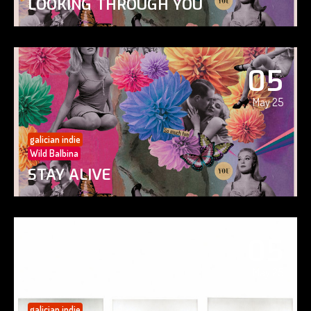
LOOKING THROUGH YOU
05
May 25
galician indie
Wild Balbina
STAY ALIVE
05
May 25
galician indie