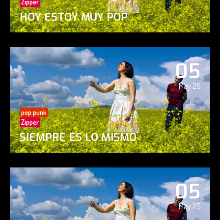
Zipper
HOY ESTOY MUY POP
05
May 25
pop punk
Zipper
SIEMPRE ES LO MISMO
05
May 25