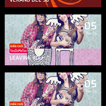
05
May 25
indie rock
YouDoMeToo
LEAVING YOU
05
May 25
indie rock