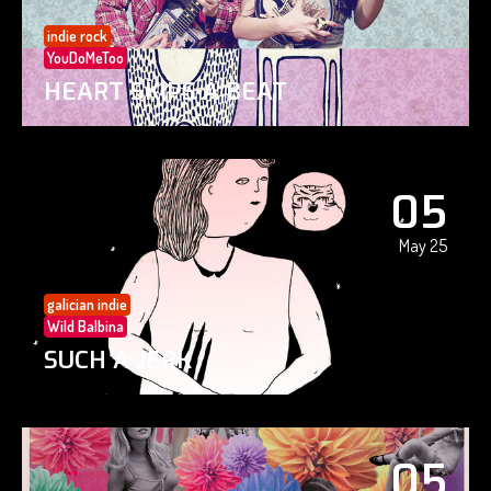
indie rock
YouDoMeToo
HEART SKIPS A BEAT
05
May 25
galician indie
Wild Balbina
SUCH A JERK
05