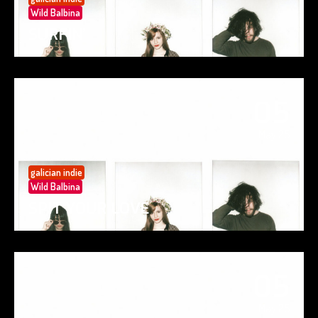
Wild Balbina
SURFIN’
05
May 25
galician indie
Wild Balbina
SPIT YOUR LOVE
05
May 25