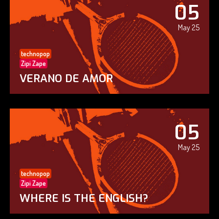
05
May 25
technopop
Zipi Zape
VERANO DE AMOR
05
May 25
technopop
Zipi Zape
WHERE IS THE ENGLISH?