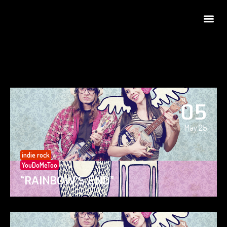
05
May 25
indie rock
YouDoMeToo
“RAINBOW’S END”