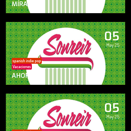
MÍRAME
05
May 25
spanish indie pop
Vacaciones
AHORA SÍ!
05
May 25