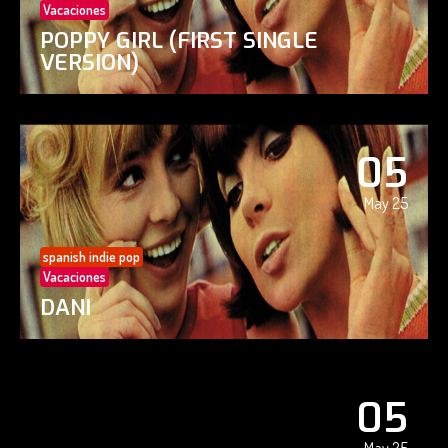
Vacaciones
POPPY GIRL (FIRST SINGLE
VERSION)
05
May 25
spanish indie pop
Vacaciones
DANI
05