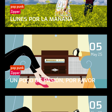
pop punk
Zipper
LUNES POR LA MAÑANA
05
May 25
pop punk
Zipper
UN POCO DE PASIÓN, POR FAVOR
05