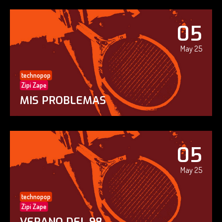
05
May 25
technopop
Zipi Zape
MIS PROBLEMAS
05
May 25
technopop
Zipi Zape
VERANO DEL 98