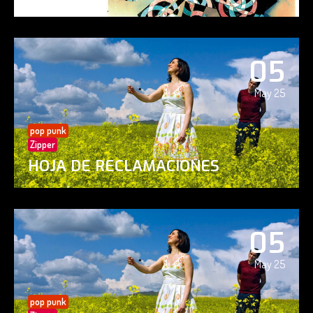
05
May 25
pop punk
Zipper
HOJA DE RECLAMACIONES
05
May 25
pop punk