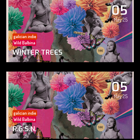
05
May 25
galician indie
Wild Balbina
WINTER TREES
05
May 25
galician indie
Wild Balbina
R.G.S.N.