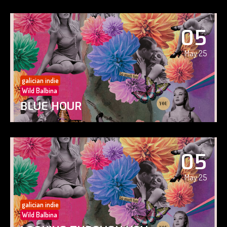
05
May 25
galician indie
Wild Balbina
BLUE HOUR
05
May 25
galician indie
Wild Balbina