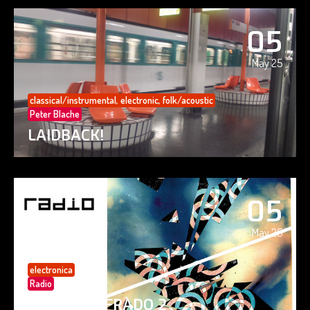
05
May 25
classical/instrumental
,
electronic
,
folk/acoustic
Peter Blache
LAIDBACK!
05
May 25
electronica
Radio
PAISAJE CIFRADO 2