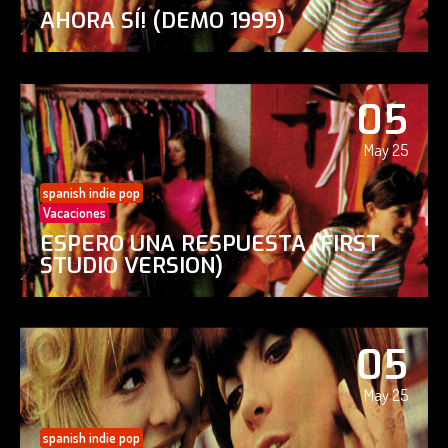
AHORA SÍ! (DEMO 1999)
05
May 25
spanish indie pop
Vacaciones
ESPERO UNA RESPUESTA (FIRST
STUDIO VERSION)
05
May 25
spanish indie pop