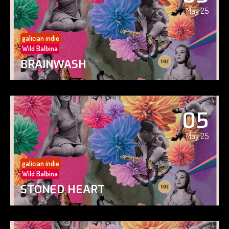
May 25
galician indie
Wild Balbina
BRAINWASH
05
May 25
galician indie
Wild Balbina
STONED HEART