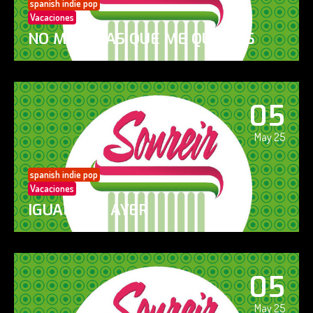
spanish indie pop
Vacaciones
NO ME DIGAS QUE ME QUIERES
05
May 25
spanish indie pop
Vacaciones
IGUAL QUE AYER
05
May 25