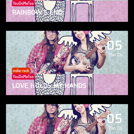
YouDoMeToo
RAINBOW’S END
05
May 25
indie rock
YouDoMeToo
LOVE HOLDS MY HANDS
05
May 25