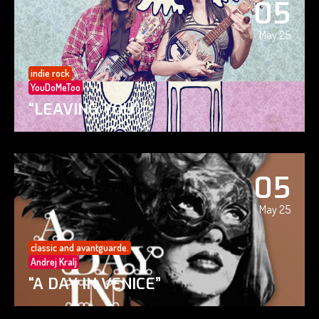
05
May 25
indie rock
YouDoMeToo
“LEAVING YOU”
05
May 25
classic and avantguarde.
Andrej Kralj
“A DAY IN VENICE”