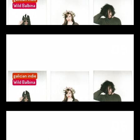
Wild Balbina
SURFIN’
05
May 25
galician indie
Wild Balbina
SPIT YOUR LOVE
05
May 25