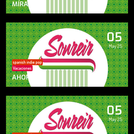
MÍRAME
05
May 25
spanish indie pop
Vacaciones
AHORA SÍ!
05
May 25