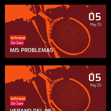
05
May 25
technopop
Zipi Zape
MIS PROBLEMAS
05
May 25
technopop
Zipi Zape
VERANO DEL 98