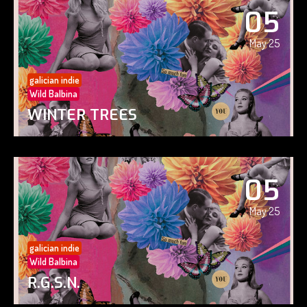
05
May 25
galician indie
Wild Balbina
WINTER TREES
05
May 25
galician indie
Wild Balbina
R.G.S.N.