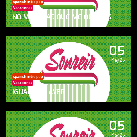
spanish indie pop
Vacaciones
NO ME DIGAS QUE ME QUIERES
05
May 25
spanish indie pop
Vacaciones
IGUAL QUE AYER
05
May 25