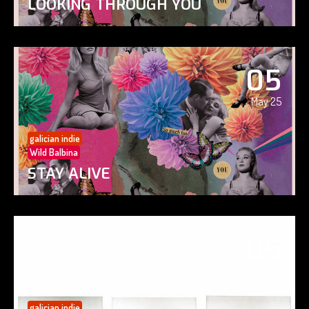
LOOKING THROUGH YOU
05
May 25
galician indie
Wild Balbina
STAY ALIVE
05
May 25
galician indie