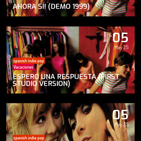
AHORA SÍ! (DEMO 1999)
05
May 25
spanish indie pop
Vacaciones
ESPERO UNA RESPUESTA (FIRST
STUDIO VERSION)
05
May 25
spanish indie pop