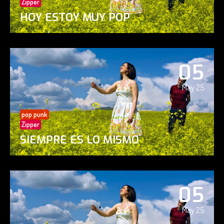
Zipper
HOY ESTOY MUY POP
05
May 25
pop punk
Zipper
SIEMPRE ES LO MISMO
05
May 25