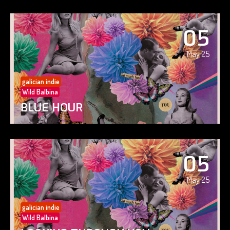
05
May 25
galician indie
Wild Balbina
BLUE HOUR
05
May 25
galician indie
Wild Balbina