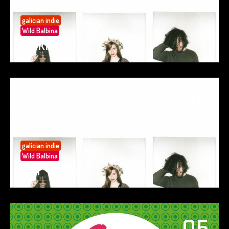
galician indie
Wild Balbina
SO KIND
05
May 25
galician indie
Wild Balbina
EAT TACOS
05