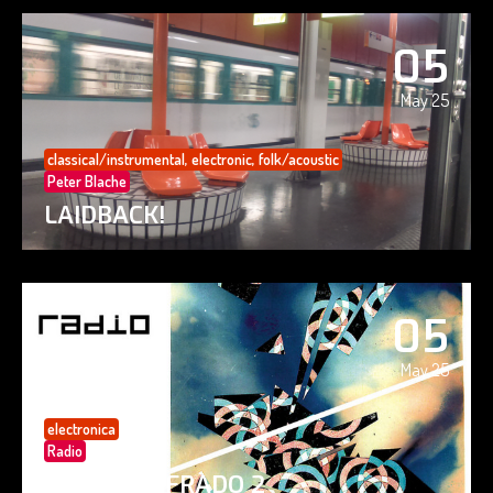
05
May 25
classical/instrumental
,
electronic
,
folk/acoustic
Peter Blache
LAIDBACK!
05
May 25
electronica
Radio
PAISAJE CIFRADO 2