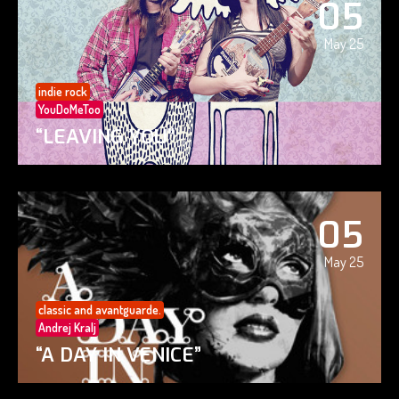
05
May 25
indie rock
YouDoMeToo
“LEAVING YOU”
05
May 25
classic and avantguarde.
Andrej Kralj
“A DAY IN VENICE”