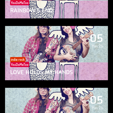
YouDoMeToo
RAINBOW’S END
05
May 25
indie rock
YouDoMeToo
LOVE HOLDS MY HANDS
05
May 25