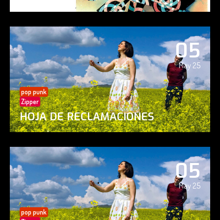
05
May 25
pop punk
Zipper
HOJA DE RECLAMACIONES
05
May 25
pop punk