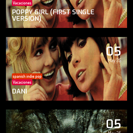
Vacaciones
POPPY GIRL (FIRST SINGLE
VERSION)
05
May 25
spanish indie pop
Vacaciones
DANI
05