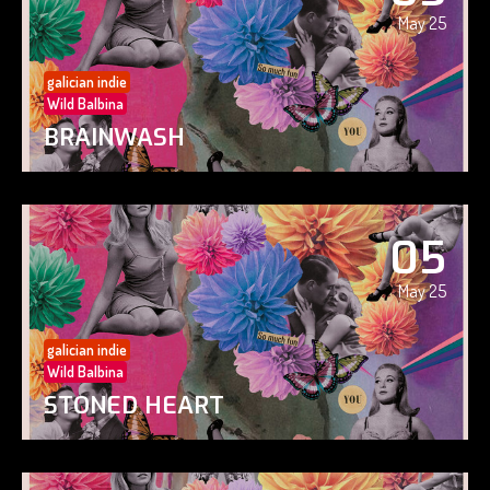
May 25
galician indie
Wild Balbina
BRAINWASH
05
May 25
galician indie
Wild Balbina
STONED HEART