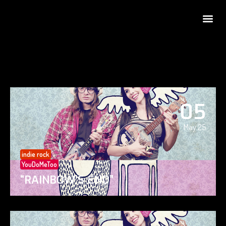
05
May 25
indie rock
YouDoMeToo
“RAINBOW’S END”