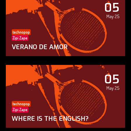
05
May 25
technopop
Zipi Zape
VERANO DE AMOR
05
May 25
technopop
Zipi Zape
WHERE IS THE ENGLISH?