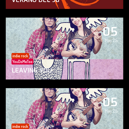
05
May 25
indie rock
YouDoMeToo
LEAVING YOU
05
May 25
indie rock