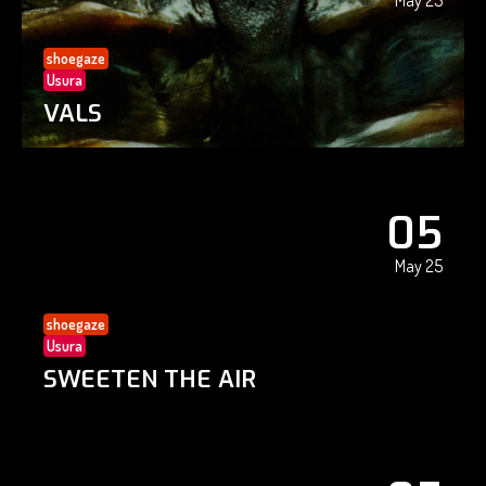
May 25
shoegaze
Usura
VALS
05
May 25
shoegaze
Usura
SWEETEN THE AIR