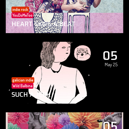
indie rock
YouDoMeToo
HEART SKIPS A BEAT
05
May 25
galician indie
Wild Balbina
SUCH A JERK
05