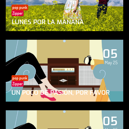
pop punk
Zipper
LUNES POR LA MAÑANA
05
May 25
pop punk
Zipper
UN POCO DE PASIÓN, POR FAVOR
05