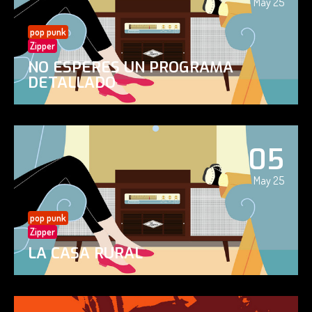
May 25
pop punk
Zipper
NO ESPERES UN PROGRAMA
DETALLADO
05
May 25
pop punk
Zipper
LA CASA RURAL