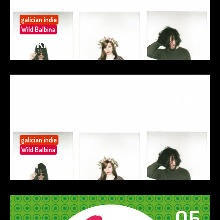
galician indie
Wild Balbina
SO KIND
05
May 25
galician indie
Wild Balbina
EAT TACOS
05