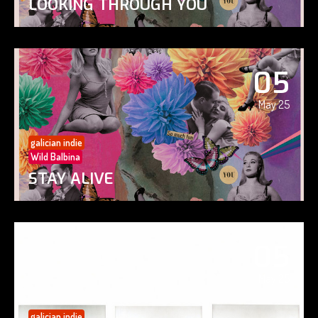
LOOKING THROUGH YOU
05
May 25
galician indie
Wild Balbina
STAY ALIVE
05
May 25
galician indie