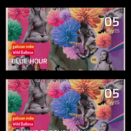
05
May 25
galician indie
Wild Balbina
BLUE HOUR
05
May 25
galician indie
Wild Balbina