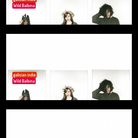
Wild Balbina
SURFIN’
05
May 25
galician indie
Wild Balbina
SPIT YOUR LOVE
05
May 25