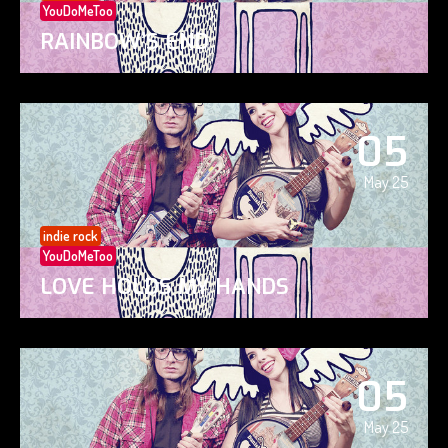
YouDoMeToo
RAINBOW’S END
05
May 25
indie rock
YouDoMeToo
LOVE HOLDS MY HANDS
05
May 25