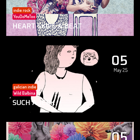
indie rock
YouDoMeToo
HEART SKIPS A BEAT
05
May 25
galician indie
Wild Balbina
SUCH A JERK
05