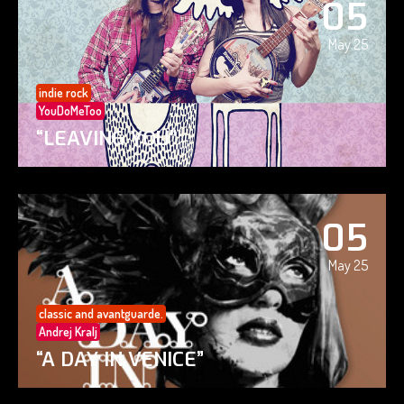
05
May 25
indie rock
YouDoMeToo
“LEAVING YOU”
05
May 25
classic and avantguarde.
Andrej Kralj
“A DAY IN VENICE”