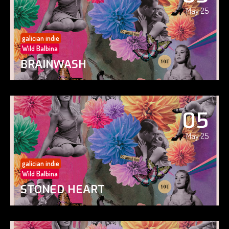
May 25
galician indie
Wild Balbina
BRAINWASH
05
May 25
galician indie
Wild Balbina
STONED HEART