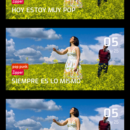
Zipper
HOY ESTOY MUY POP
05
May 25
pop punk
Zipper
SIEMPRE ES LO MISMO
05
May 25