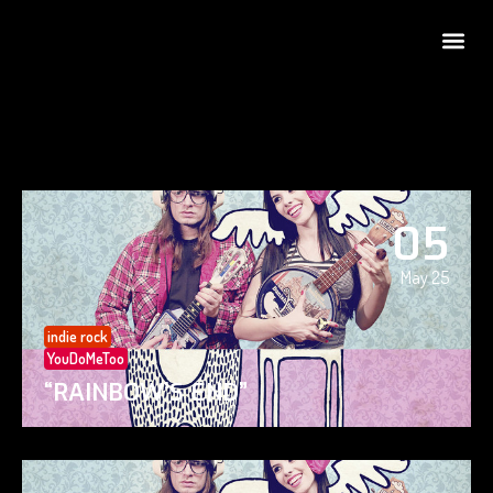
05
May 25
indie rock
YouDoMeToo
“RAINBOW’S END”