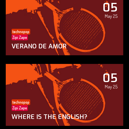
05
May 25
technopop
Zipi Zape
VERANO DE AMOR
05
May 25
technopop
Zipi Zape
WHERE IS THE ENGLISH?