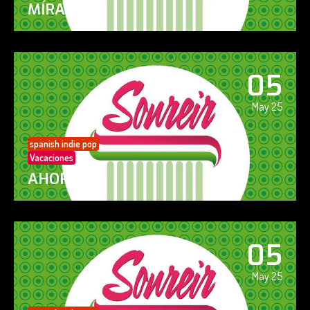
MÍRAME
05
May 25
spanish indie pop
Vacaciones
AHORA SÍ!
05
May 25