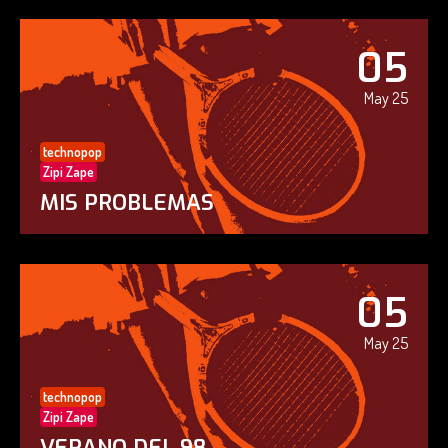
05
May 25
technopop
Zipi Zape
MIS PROBLEMAS
05
May 25
technopop
Zipi Zape
VERANO DEL 98