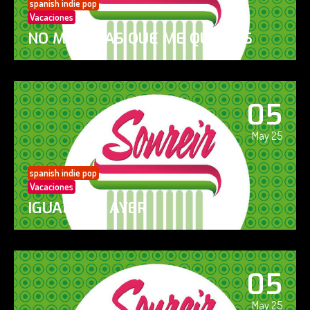
spanish indie pop
Vacaciones
NO ME DIGAS QUE ME QUIERES
05
May 25
spanish indie pop
Vacaciones
IGUAL QUE AYER
05
May 25