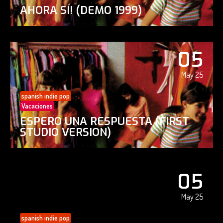
AHORA SÍ! (DEMO 1999)
05
May 25
spanish indie pop
Vacaciones
ESPERO UNA RESPUESTA (FIRST
STUDIO VERSION)
05
May 25
spanish indie pop