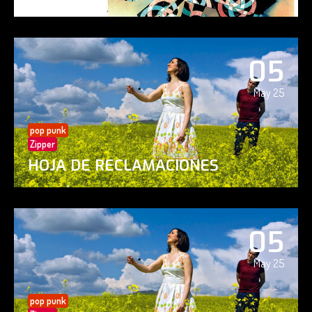
05
May 25
pop punk
Zipper
HOJA DE RECLAMACIONES
05
May 25
pop punk