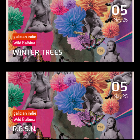
05
May 25
galician indie
Wild Balbina
WINTER TREES
05
May 25
galician indie
Wild Balbina
R.G.S.N.