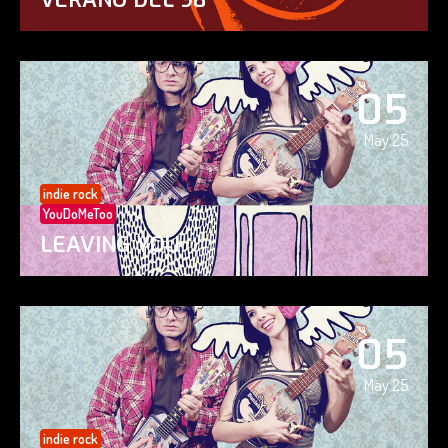
05
May 25
indie rock
YouDoMeToo
LEAVING YOU
05
May 25
indie rock