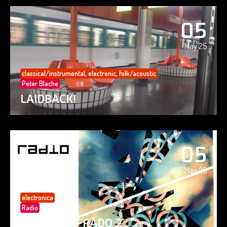
05
May 25
classical/instrumental
,
electronic
,
folk/acoustic
Peter Blache
LAIDBACK!
05
May 25
electronica
Radio
PAISAJE CIFRADO 2