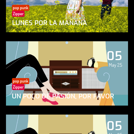
pop punk
Zipper
LUNES POR LA MAÑANA
05
May 25
pop punk
Zipper
UN POCO DE PASIÓN, POR FAVOR
05