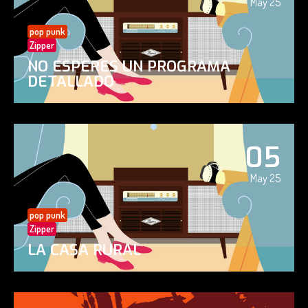
May 25
pop punk
Zipper
NO ESPERES UN PROGRAMA
DETALLADO
05
May 25
pop punk
Zipper
LA CASA RURAL