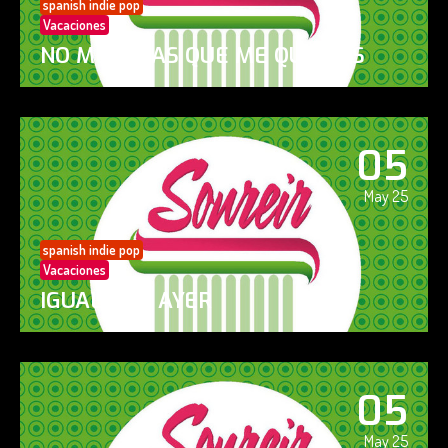
spanish indie pop
Vacaciones
NO ME DIGAS QUE ME QUIERES
05
May 25
spanish indie pop
Vacaciones
IGUAL QUE AYER
05
May 25