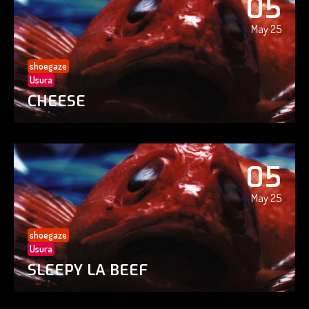
05
May 25
shoegaze
Usura
CHEESE
05
May 25
shoegaze
Usura
SLEEPY LA BEEF