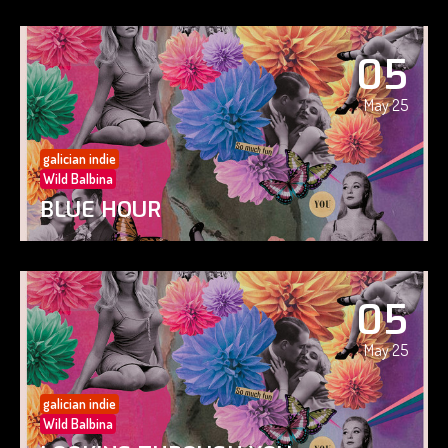
05
May 25
galician indie
Wild Balbina
BLUE HOUR
05
May 25
galician indie
Wild Balbina