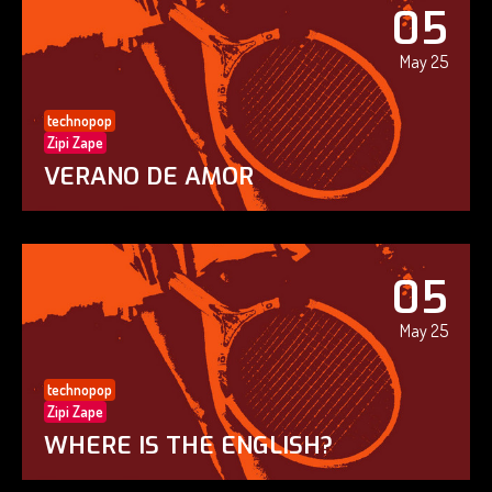
05
May 25
technopop
Zipi Zape
VERANO DE AMOR
05
May 25
technopop
Zipi Zape
WHERE IS THE ENGLISH?