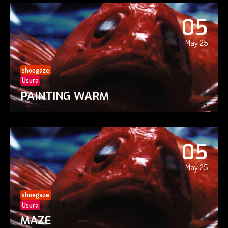
05
May 25
shoegaze
Usura
PAINTING WARM
05
May 25
shoegaze
Usura
MAZE