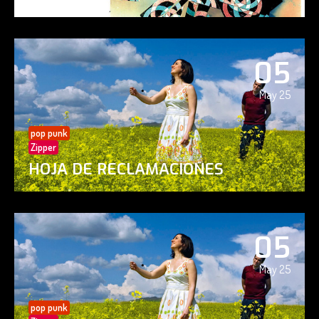
05
May 25
pop punk
Zipper
HOJA DE RECLAMACIONES
05
May 25
pop punk