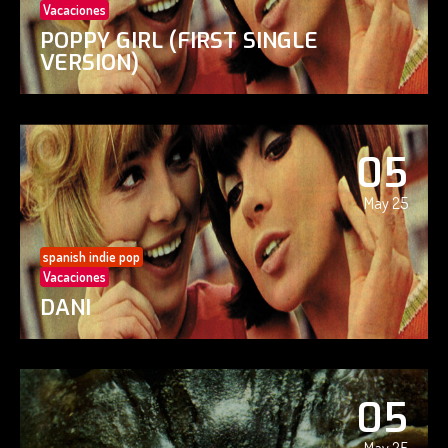
Vacaciones
POPPY GIRL (FIRST SINGLE
VERSION)
05
May 25
spanish indie pop
Vacaciones
DANI
05