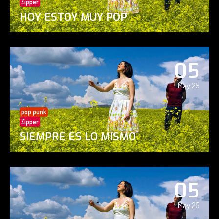
Zipper
HOY ESTOY MUY POP
05
May 25
pop punk
Zipper
SIEMPRE ES LO MISMO
05
May 25