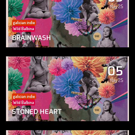
May 25
galician indie
Wild Balbina
BRAINWASH
05
May 25
galician indie
Wild Balbina
STONED HEART