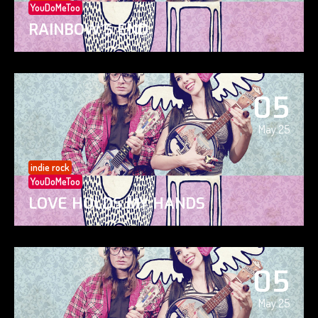
YouDoMeToo
RAINBOW’S END
05
May 25
indie rock
YouDoMeToo
LOVE HOLDS MY HANDS
05
May 25