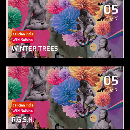
05
May 25
galician indie
Wild Balbina
WINTER TREES
05
May 25
galician indie
Wild Balbina
R.G.S.N.