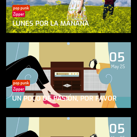
pop punk
Zipper
LUNES POR LA MAÑANA
05
May 25
pop punk
Zipper
UN POCO DE PASIÓN, POR FAVOR
05