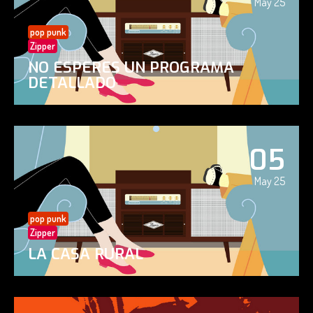
May 25
pop punk
Zipper
NO ESPERES UN PROGRAMA
DETALLADO
05
May 25
pop punk
Zipper
LA CASA RURAL