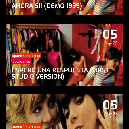
AHORA SÍ! (DEMO 1999)
05
May 25
spanish indie pop
Vacaciones
ESPERO UNA RESPUESTA (FIRST
STUDIO VERSION)
05
May 25
spanish indie pop