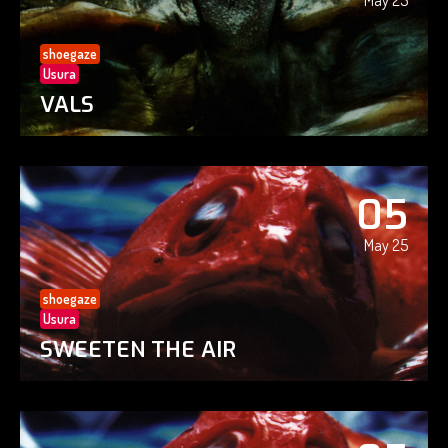
May 25
shoegaze
Usura
VALS
05
May 25
shoegaze
Usura
SWEETEN THE AIR