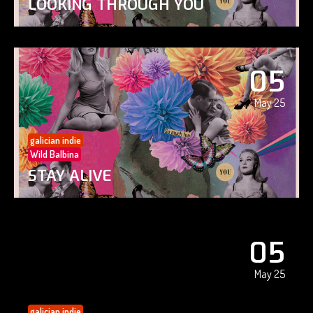
LOOKING THROUGH YOU
05
May 25
galician indie
Wild Balbina
STAY ALIVE
05
May 25
galician indie