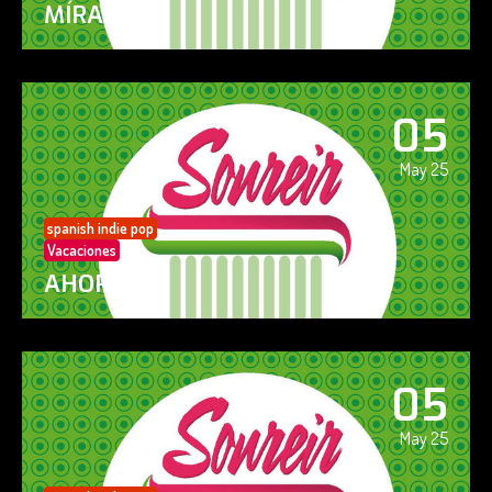
MÍRAME
05
May 25
spanish indie pop
Vacaciones
AHORA SÍ!
05
May 25