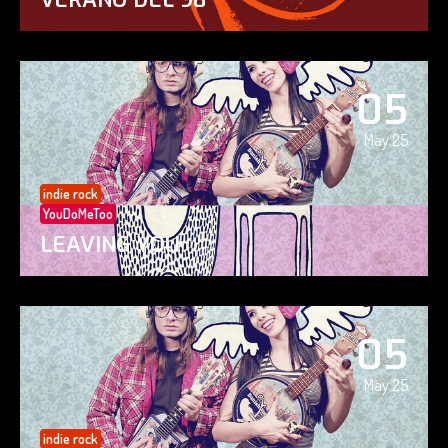
05
May 25
indie rock
YouDoMeToo
LEAVING YOU
05
May 25
indie rock