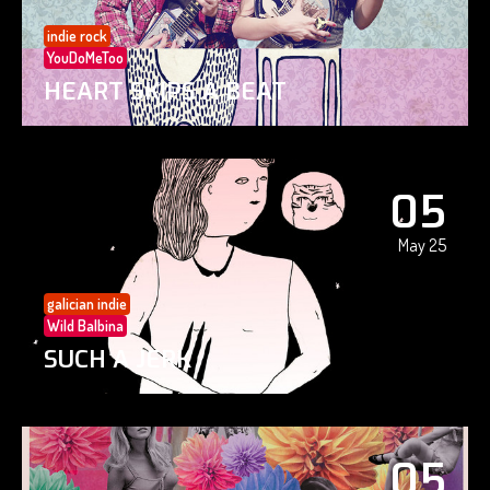
indie rock
YouDoMeToo
HEART SKIPS A BEAT
05
May 25
galician indie
Wild Balbina
SUCH A JERK
05