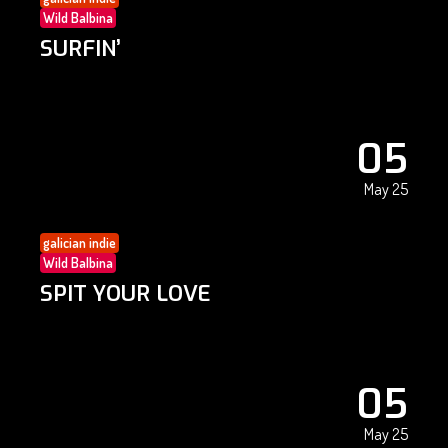
Wild Balbina
SURFIN’
05
May 25
galician indie
Wild Balbina
SPIT YOUR LOVE
05
May 25