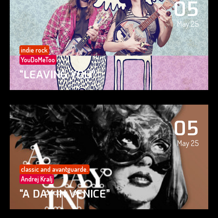
05
May 25
indie rock
YouDoMeToo
“LEAVING YOU”
05
May 25
classic and avantguarde.
Andrej Kralj
“A DAY IN VENICE”