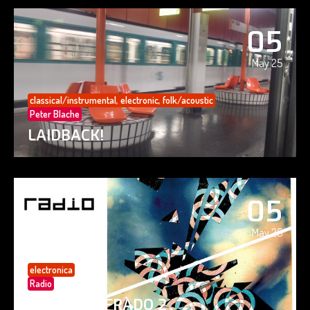
05
May 25
classical/instrumental
,
electronic
,
folk/acoustic
Peter Blache
LAIDBACK!
05
May 25
electronica
Radio
PAISAJE CIFRADO 2