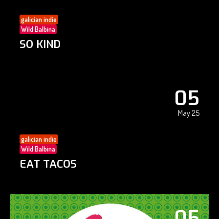
galician indie
Wild Balbina
SO KIND
05
May 25
galician indie
Wild Balbina
EAT TACOS
05