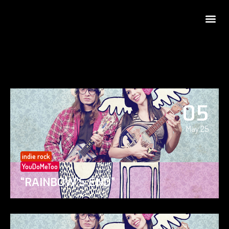
05
May 25
indie rock
YouDoMeToo
“RAINBOW’S END”