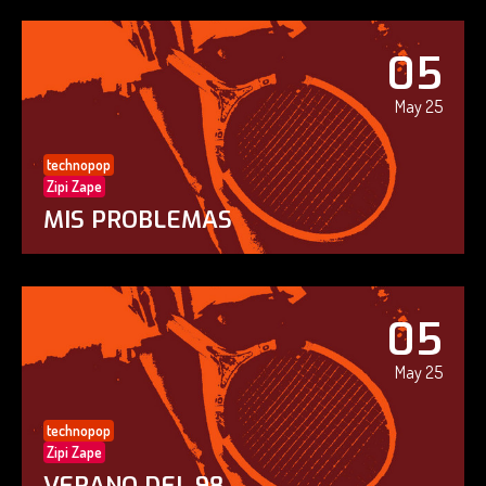
05
May 25
technopop
Zipi Zape
MIS PROBLEMAS
05
May 25
technopop
Zipi Zape
VERANO DEL 98