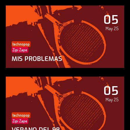
05
May 25
technopop
Zipi Zape
MIS PROBLEMAS
05
May 25
technopop
Zipi Zape
VERANO DEL 98