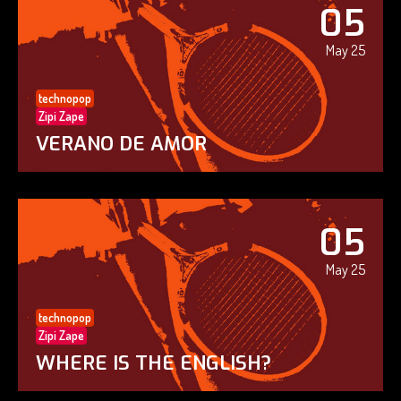
05
May 25
technopop
Zipi Zape
VERANO DE AMOR
05
May 25
technopop
Zipi Zape
WHERE IS THE ENGLISH?