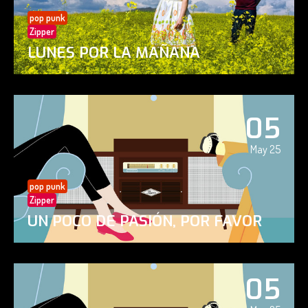
pop punk
Zipper
LUNES POR LA MAÑANA
05
May 25
pop punk
Zipper
UN POCO DE PASIÓN, POR FAVOR
05