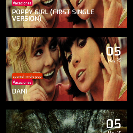
Vacaciones
POPPY GIRL (FIRST SINGLE
VERSION)
05
May 25
spanish indie pop
Vacaciones
DANI
05