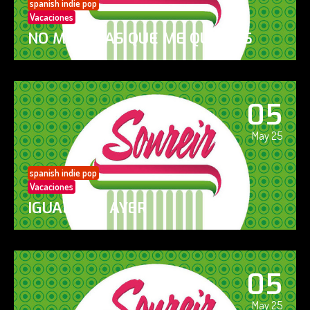
spanish indie pop
Vacaciones
NO ME DIGAS QUE ME QUIERES
05
May 25
spanish indie pop
Vacaciones
IGUAL QUE AYER
05
May 25