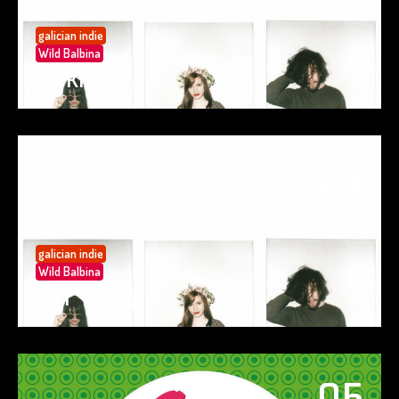
galician indie
Wild Balbina
SO KIND
05
May 25
galician indie
Wild Balbina
EAT TACOS
05