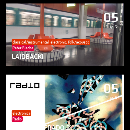
05
May 25
classical/instrumental
,
electronic
,
folk/acoustic
Peter Blache
LAIDBACK!
05
May 25
electronica
Radio
PAISAJE CIFRADO 2