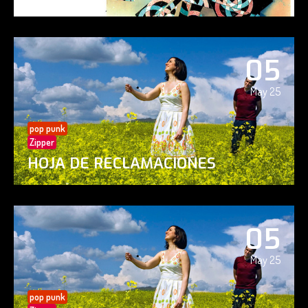
05
May 25
pop punk
Zipper
HOJA DE RECLAMACIONES
05
May 25
pop punk