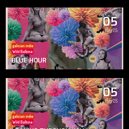
05
May 25
galician indie
Wild Balbina
BLUE HOUR
05
May 25
galician indie
Wild Balbina