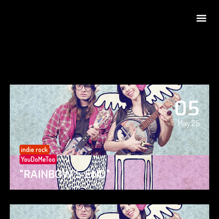
05
May 25
indie rock
YouDoMeToo
“RAINBOW’S END”