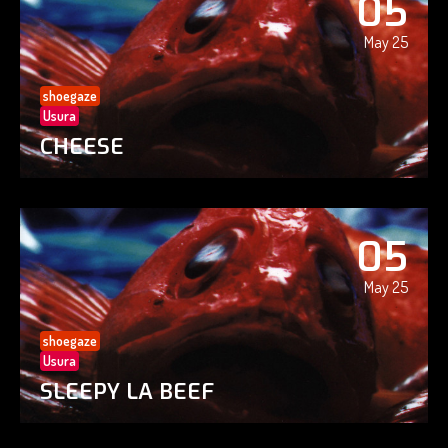
05
May 25
shoegaze
Usura
CHEESE
05
May 25
shoegaze
Usura
SLEEPY LA BEEF