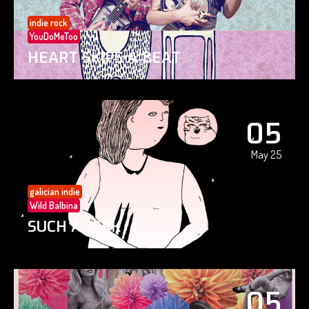
indie rock
YouDoMeToo
HEART SKIPS A BEAT
05
May 25
galician indie
Wild Balbina
SUCH A JERK
05