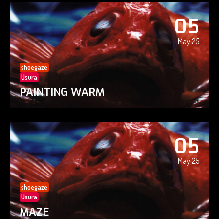
05
May 25
shoegaze
Usura
PAINTING WARM
05
May 25
shoegaze
Usura
MAZE