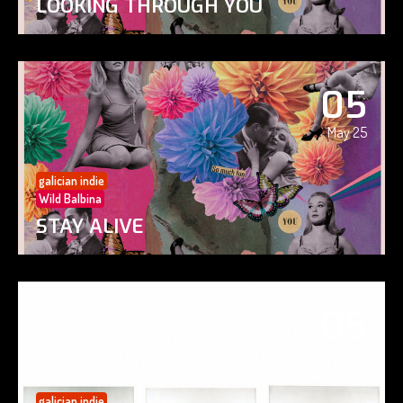
LOOKING THROUGH YOU
05
May 25
galician indie
Wild Balbina
STAY ALIVE
05
May 25
galician indie