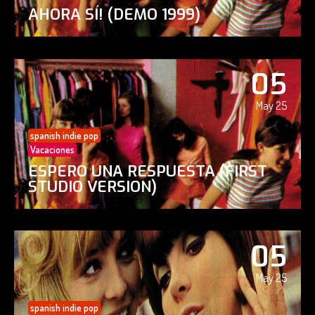
AHORA SÍ! (DEMO 1999)
05
May 25
spanish indie pop
Vacaciones
ESPERO UNA RESPUESTA (FIRST
STUDIO VERSION)
05
May 25
spanish indie pop