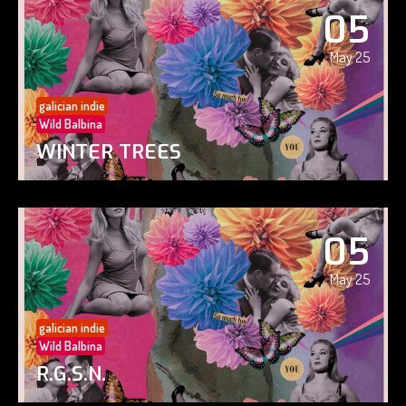
05
May 25
galician indie
Wild Balbina
WINTER TREES
05
May 25
galician indie
Wild Balbina
R.G.S.N.