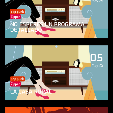
May 25
pop punk
Zipper
NO ESPERES UN PROGRAMA
DETALLADO
05
May 25
pop punk
Zipper
LA CASA RURAL