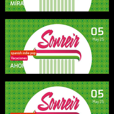
MÍRAME
05
May 25
spanish indie pop
Vacaciones
AHORA SÍ!
05
May 25