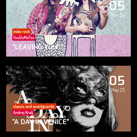
05
May 25
indie rock
YouDoMeToo
“LEAVING YOU”
05
May 25
classic and avantguarde.
Andrej Kralj
“A DAY IN VENICE”