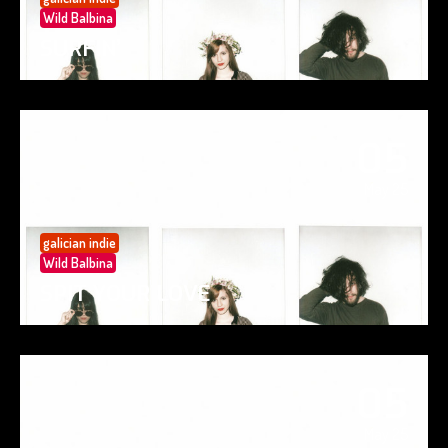
Wild Balbina
SURFIN’
05
May 25
galician indie
Wild Balbina
SPIT YOUR LOVE
05
May 25