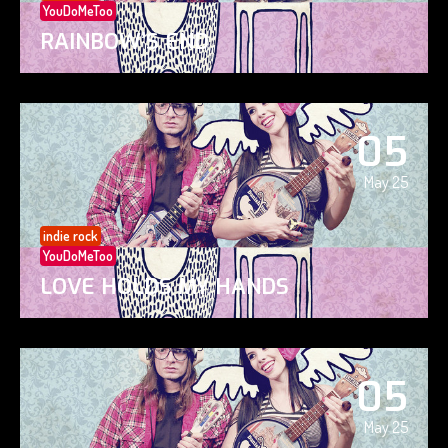
YouDoMeToo
RAINBOW’S END
05
May 25
indie rock
YouDoMeToo
LOVE HOLDS MY HANDS
05
May 25