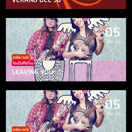
05
May 25
indie rock
YouDoMeToo
LEAVING YOU
05
May 25
indie rock