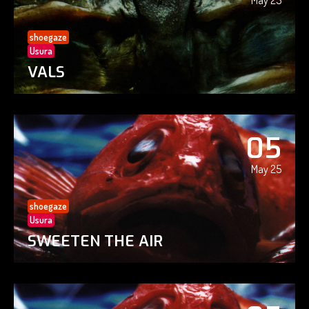
May 25
shoegaze
Usura
VALS
05
May 25
shoegaze
Usura
SWEETEN THE AIR