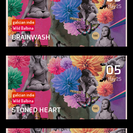
May 25
galician indie
Wild Balbina
BRAINWASH
05
May 25
galician indie
Wild Balbina
STONED HEART