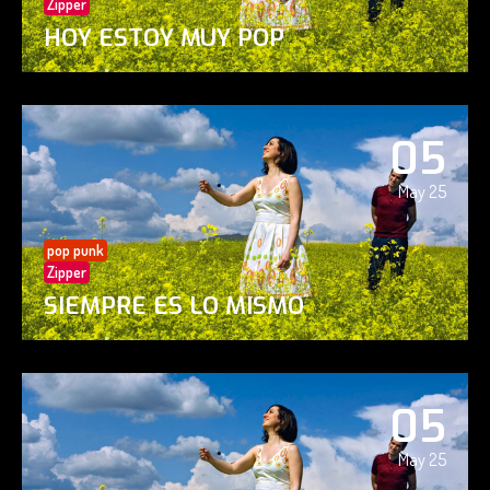
Zipper
HOY ESTOY MUY POP
05
May 25
pop punk
Zipper
SIEMPRE ES LO MISMO
05
May 25