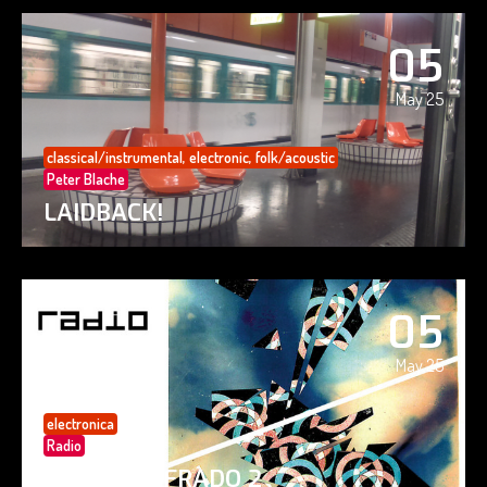
05
May 25
classical/instrumental
,
electronic
,
folk/acoustic
Peter Blache
LAIDBACK!
05
May 25
electronica
Radio
PAISAJE CIFRADO 2