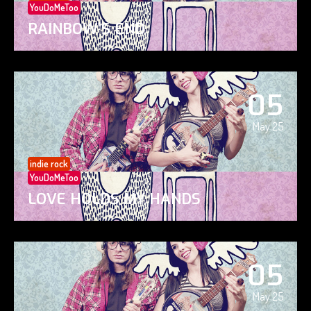
YouDoMeToo
RAINBOW’S END
05
May 25
indie rock
YouDoMeToo
LOVE HOLDS MY HANDS
05
May 25