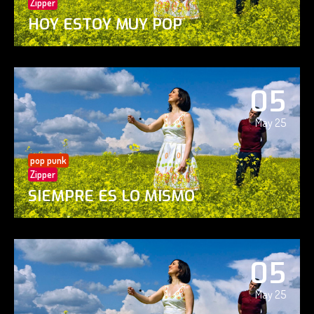
Zipper
HOY ESTOY MUY POP
05
May 25
pop punk
Zipper
SIEMPRE ES LO MISMO
05
May 25