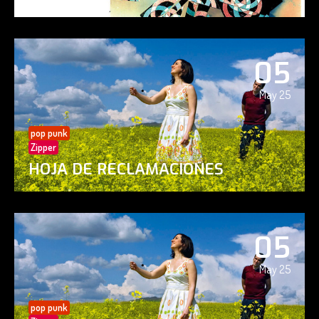
05
May 25
pop punk
Zipper
HOJA DE RECLAMACIONES
05
May 25
pop punk