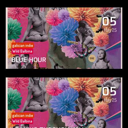
05
May 25
galician indie
Wild Balbina
BLUE HOUR
05
May 25
galician indie
Wild Balbina