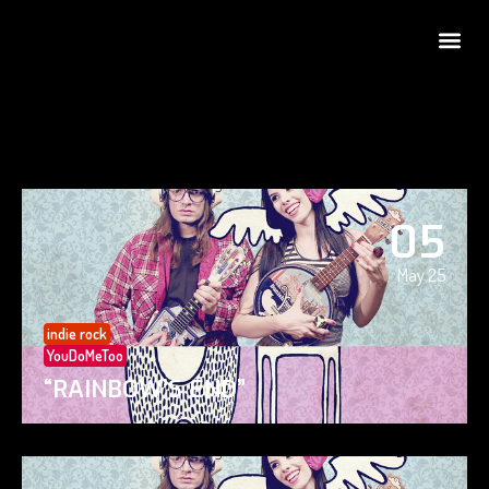
05
May 25
indie rock
YouDoMeToo
“RAINBOW’S END”