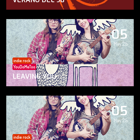
05
May 25
indie rock
YouDoMeToo
LEAVING YOU
05
May 25
indie rock