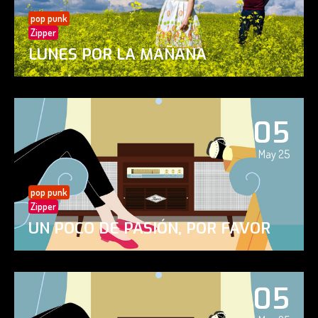
pop punk
Zipper
LUNES POR LA MAÑANA
05
May 25
pop punk
Zipper
UN POCO DE PASIÓN, POR FAVOR
05