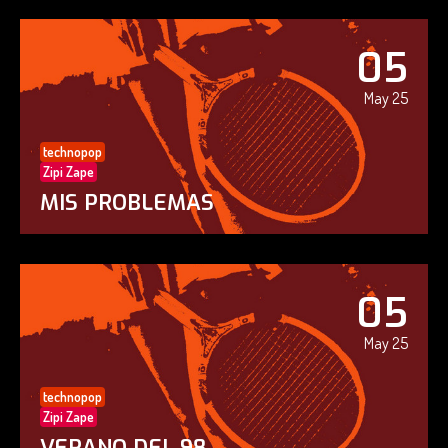
05
May 25
technopop
Zipi Zape
MIS PROBLEMAS
05
May 25
technopop
Zipi Zape
VERANO DEL 98