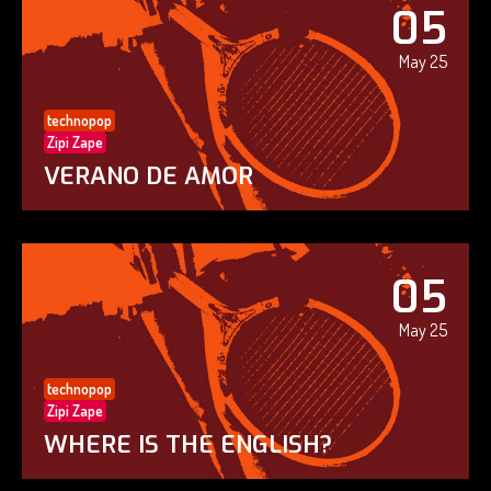
05
May 25
technopop
Zipi Zape
VERANO DE AMOR
05
May 25
technopop
Zipi Zape
WHERE IS THE ENGLISH?