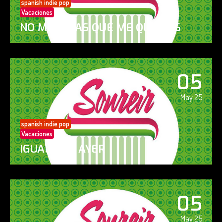
spanish indie pop
Vacaciones
NO ME DIGAS QUE ME QUIERES
05
May 25
spanish indie pop
Vacaciones
IGUAL QUE AYER
05
May 25