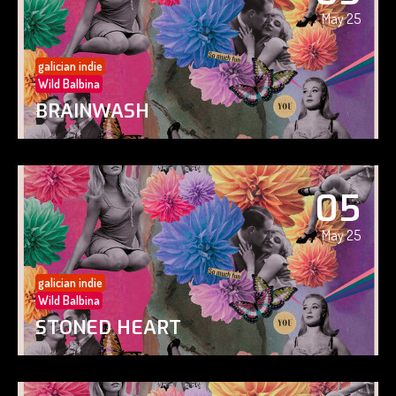
May 25
galician indie
Wild Balbina
BRAINWASH
05
May 25
galician indie
Wild Balbina
STONED HEART