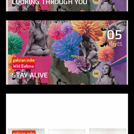
LOOKING THROUGH YOU
05
May 25
galician indie
Wild Balbina
STAY ALIVE
05
May 25
galician indie