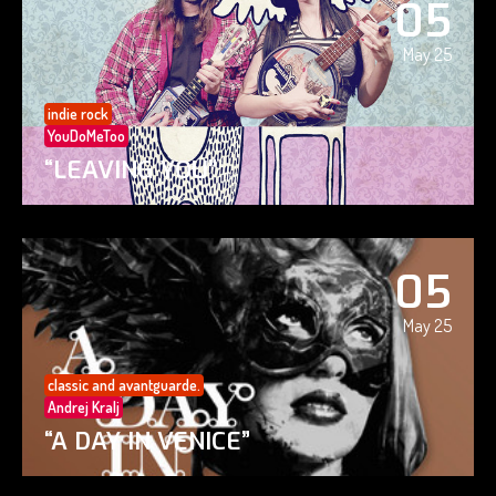
05
May 25
indie rock
YouDoMeToo
“LEAVING YOU”
05
May 25
classic and avantguarde.
Andrej Kralj
“A DAY IN VENICE”