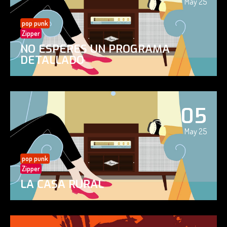
May 25
pop punk
Zipper
NO ESPERES UN PROGRAMA
DETALLADO
05
May 25
pop punk
Zipper
LA CASA RURAL