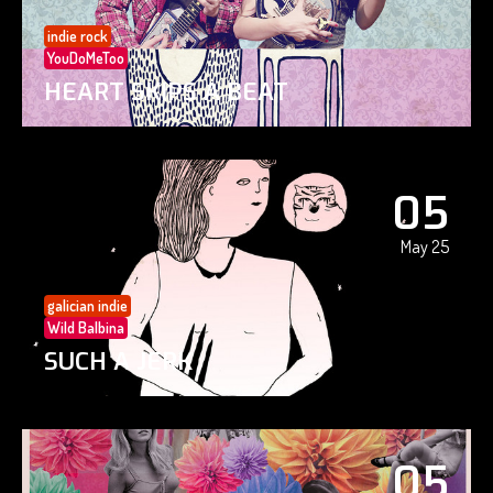
indie rock
YouDoMeToo
HEART SKIPS A BEAT
05
May 25
galician indie
Wild Balbina
SUCH A JERK
05