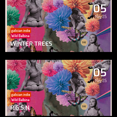
05
May 25
galician indie
Wild Balbina
WINTER TREES
05
May 25
galician indie
Wild Balbina
R.G.S.N.