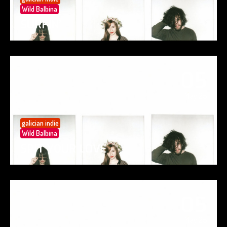
Wild Balbina
SURFIN’
05
May 25
galician indie
Wild Balbina
SPIT YOUR LOVE
05
May 25