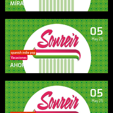
MÍRAME
05
May 25
spanish indie pop
Vacaciones
AHORA SÍ!
05
May 25