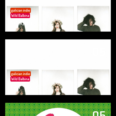
galician indie
Wild Balbina
SO KIND
05
May 25
galician indie
Wild Balbina
EAT TACOS
05