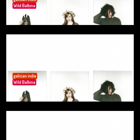
Wild Balbina
SURFIN’
05
May 25
galician indie
Wild Balbina
SPIT YOUR LOVE
05
May 25