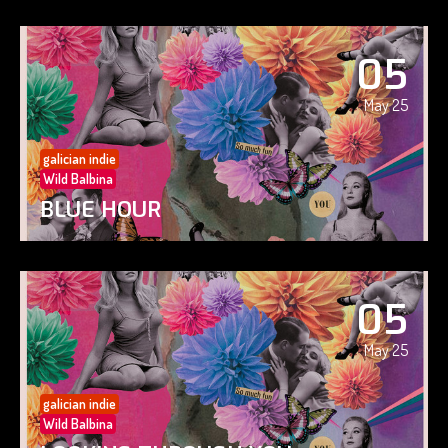
05
May 25
galician indie
Wild Balbina
BLUE HOUR
05
May 25
galician indie
Wild Balbina