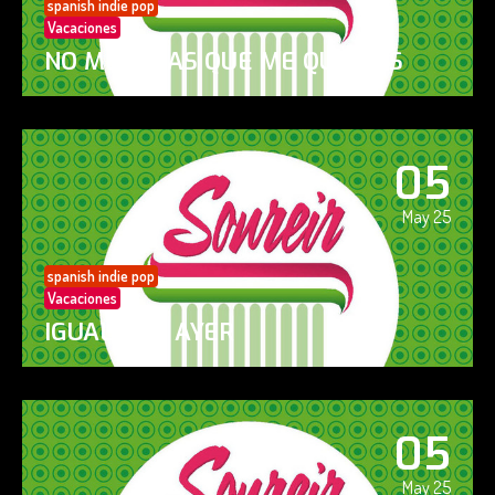
spanish indie pop
Vacaciones
NO ME DIGAS QUE ME QUIERES
05
May 25
spanish indie pop
Vacaciones
IGUAL QUE AYER
05
May 25