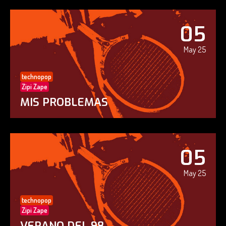
05
May 25
technopop
Zipi Zape
MIS PROBLEMAS
05
May 25
technopop
Zipi Zape
VERANO DEL 98