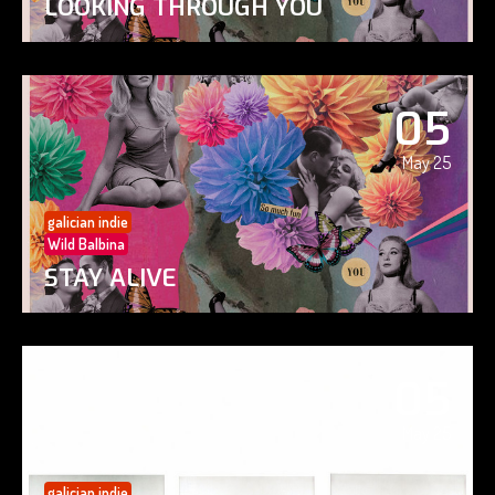
LOOKING THROUGH YOU
05
May 25
galician indie
Wild Balbina
STAY ALIVE
05
May 25
galician indie