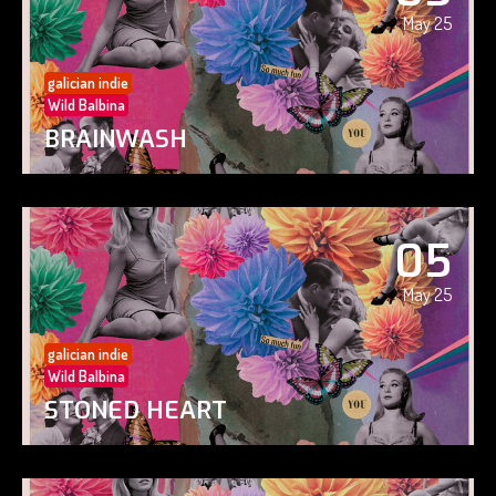
May 25
galician indie
Wild Balbina
BRAINWASH
05
May 25
galician indie
Wild Balbina
STONED HEART