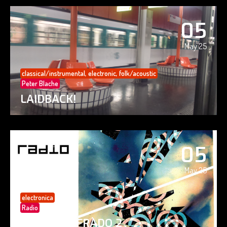
05
May 25
classical/instrumental
,
electronic
,
folk/acoustic
Peter Blache
LAIDBACK!
05
May 25
electronica
Radio
PAISAJE CIFRADO 2