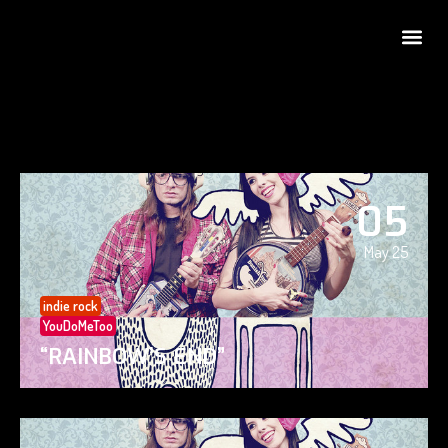
05
May 25
indie rock
YouDoMeToo
“RAINBOW’S END”