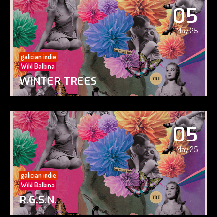
05
May 25
galician indie
Wild Balbina
WINTER TREES
05
May 25
galician indie
Wild Balbina
R.G.S.N.