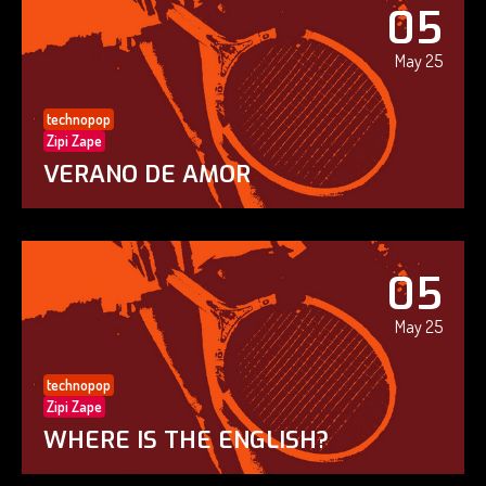
05
May 25
technopop
Zipi Zape
VERANO DE AMOR
05
May 25
technopop
Zipi Zape
WHERE IS THE ENGLISH?