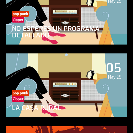
May 25
pop punk
Zipper
NO ESPERES UN PROGRAMA
DETALLADO
05
May 25
pop punk
Zipper
LA CASA RURAL