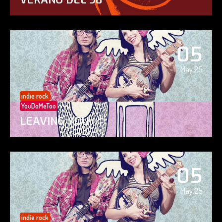
05
May 25
indie rock
YouDoMeToo
LEAVING YOU
05
May 25
indie rock