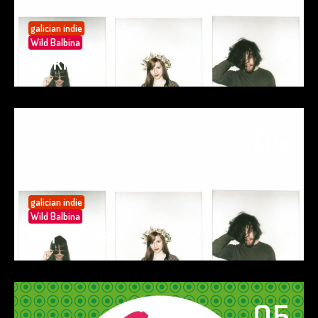
galician indie
Wild Balbina
SO KIND
05
May 25
galician indie
Wild Balbina
EAT TACOS
05