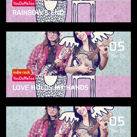
YouDoMeToo
RAINBOW’S END
05
May 25
indie rock
YouDoMeToo
LOVE HOLDS MY HANDS
05
May 25