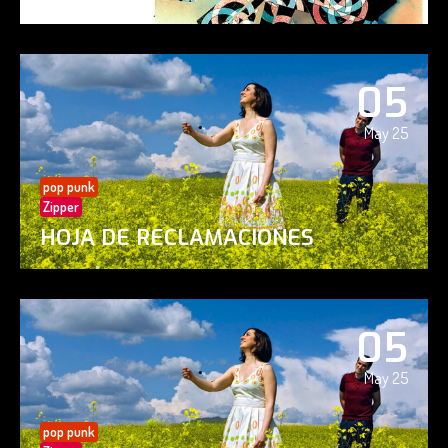
05
May 25
pop punk
Zipper
HOJA DE RECLAMACIONES
05
May 25
pop punk