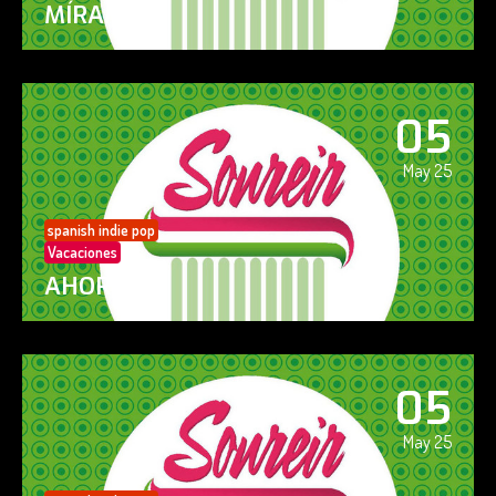
MÍRAME
05
May 25
spanish indie pop
Vacaciones
AHORA SÍ!
05
May 25