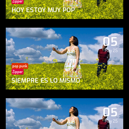
Zipper
HOY ESTOY MUY POP
05
May 25
pop punk
Zipper
SIEMPRE ES LO MISMO
05
May 25