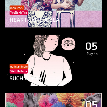
indie rock
YouDoMeToo
HEART SKIPS A BEAT
05
May 25
galician indie
Wild Balbina
SUCH A JERK
05