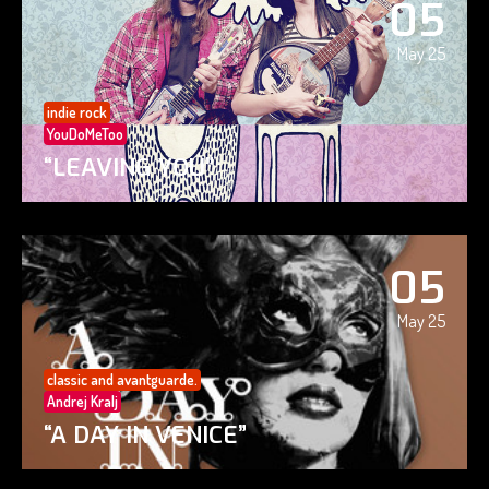
05
May 25
indie rock
YouDoMeToo
“LEAVING YOU”
05
May 25
classic and avantguarde.
Andrej Kralj
“A DAY IN VENICE”