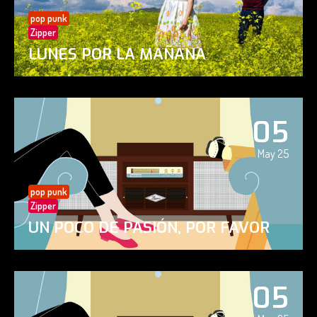
pop punk
Zipper
LUNES POR LA MAÑANA
05
May 25
pop punk
Zipper
UN POCO DE PASIÓN, POR FAVOR
05