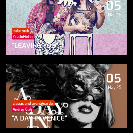
05
May 25
indie rock
YouDoMeToo
“LEAVING YOU”
05
May 25
classic and avantguarde.
Andrej Kralj
“A DAY IN VENICE”