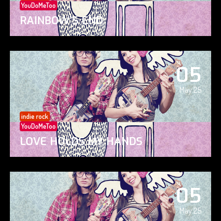
YouDoMeToo
RAINBOW’S END
05
May 25
indie rock
YouDoMeToo
LOVE HOLDS MY HANDS
05
May 25