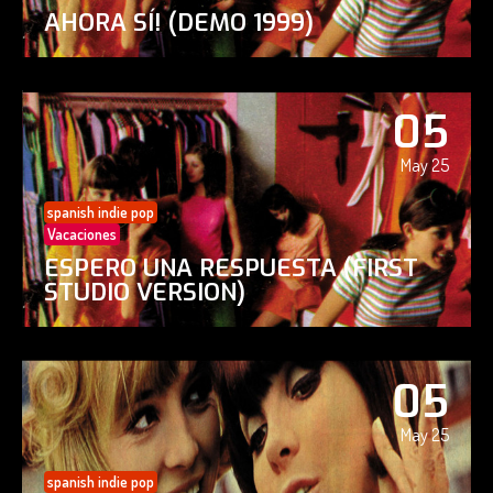
AHORA SÍ! (DEMO 1999)
05
May 25
spanish indie pop
Vacaciones
ESPERO UNA RESPUESTA (FIRST
STUDIO VERSION)
05
May 25
spanish indie pop