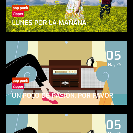
pop punk
Zipper
LUNES POR LA MAÑANA
05
May 25
pop punk
Zipper
UN POCO DE PASIÓN, POR FAVOR
05