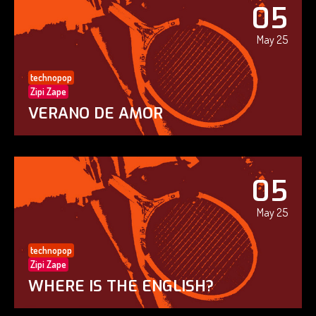
05
May 25
technopop
Zipi Zape
VERANO DE AMOR
05
May 25
technopop
Zipi Zape
WHERE IS THE ENGLISH?