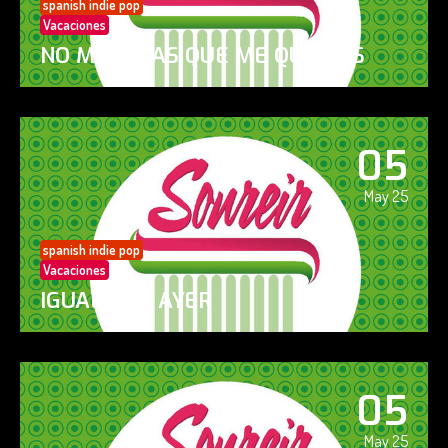
spanish indie pop
Vacaciones
NO ME DIGAS QUE ME QUIERES
05
May 25
spanish indie pop
Vacaciones
IGUAL QUE AYER
05
May 25