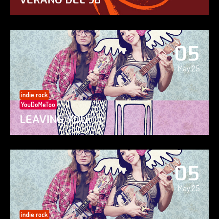
05
May 25
indie rock
YouDoMeToo
LEAVING YOU
05
May 25
indie rock