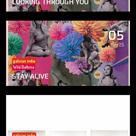
LOOKING THROUGH YOU
05
May 25
galician indie
Wild Balbina
STAY ALIVE
05
May 25
galician indie