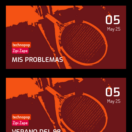
05
May 25
technopop
Zipi Zape
MIS PROBLEMAS
05
May 25
technopop
Zipi Zape
VERANO DEL 98