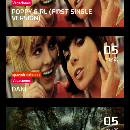
Vacaciones
POPPY GIRL (FIRST SINGLE
VERSION)
05
May 25
spanish indie pop
Vacaciones
DANI
05