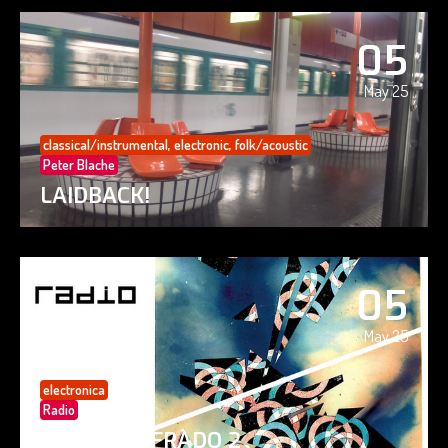
05
May 25
classical/instrumental
,
electronic
,
folk/acoustic
Peter Blache
LAIDBACK!
05
May 25
electronica
Radio
PAISAJE CIFRADO 2