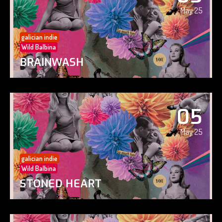
May 25
galician indie
Wild Balbina
BRAINWASH
05
May 25
galician indie
Wild Balbina
STONED HEART