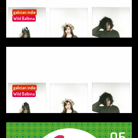
galician indie
Wild Balbina
SO KIND
05
May 25
galician indie
Wild Balbina
EAT TACOS
05