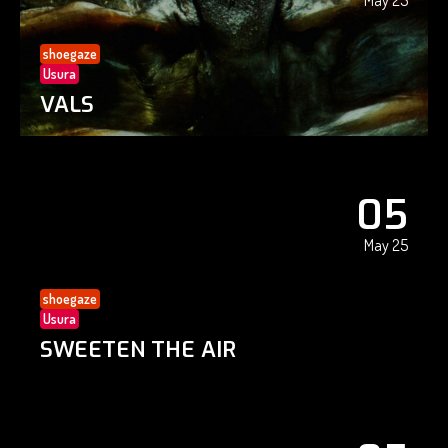
May 25
shoegaze
Usura
VALS
05
May 25
shoegaze
Usura
SWEETEN THE AIR