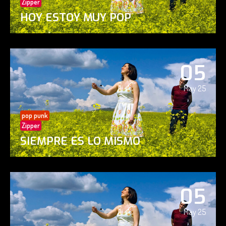
Zipper
HOY ESTOY MUY POP
05
May 25
pop punk
Zipper
SIEMPRE ES LO MISMO
05
May 25