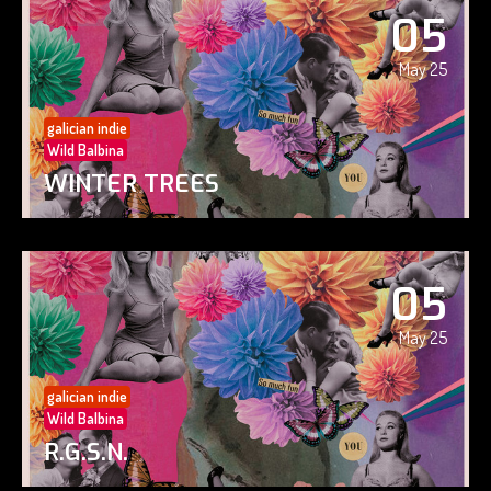
05
May 25
galician indie
Wild Balbina
WINTER TREES
05
May 25
galician indie
Wild Balbina
R.G.S.N.