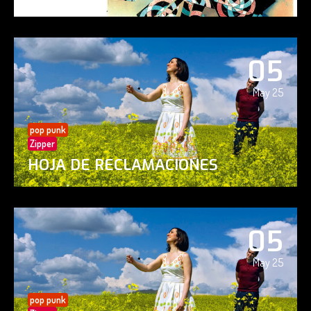
05
May 25
pop punk
Zipper
HOJA DE RECLAMACIONES
05
May 25
pop punk