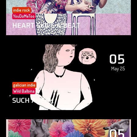
indie rock
YouDoMeToo
HEART SKIPS A BEAT
05
May 25
galician indie
Wild Balbina
SUCH A JERK
05