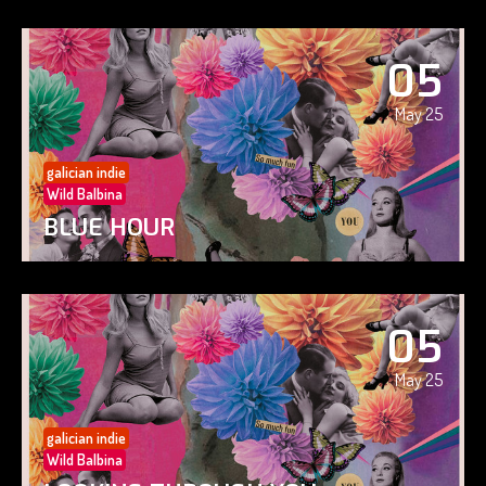
05
May 25
galician indie
Wild Balbina
BLUE HOUR
05
May 25
galician indie
Wild Balbina