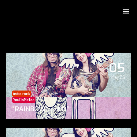
05
May 25
indie rock
YouDoMeToo
“RAINBOW’S END”