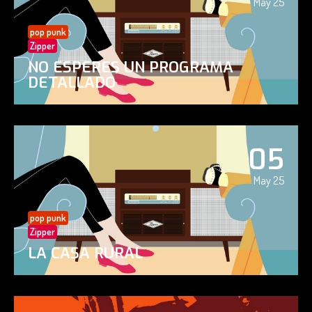
May 25
pop punk
Zipper
NO ESPERES UN PROGRAMA
DETALLADO
05
May 25
pop punk
Zipper
LA CASA RURAL