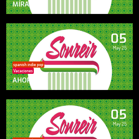
MÍRAME
05
May 25
spanish indie pop
Vacaciones
AHORA SÍ!
05
May 25