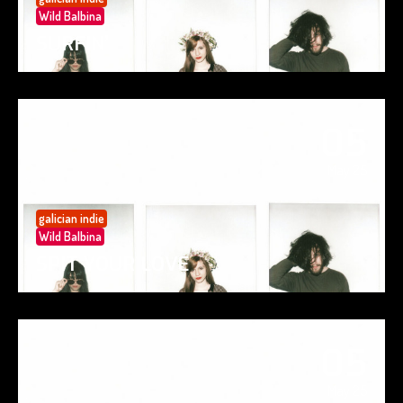
Wild Balbina
SURFIN’
05
May 25
galician indie
Wild Balbina
SPIT YOUR LOVE
05
May 25