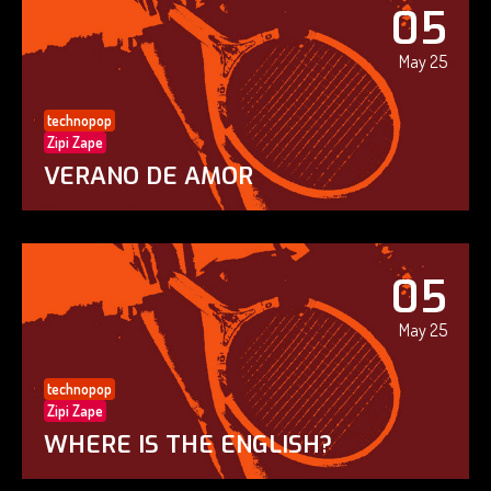
05
May 25
technopop
Zipi Zape
VERANO DE AMOR
05
May 25
technopop
Zipi Zape
WHERE IS THE ENGLISH?