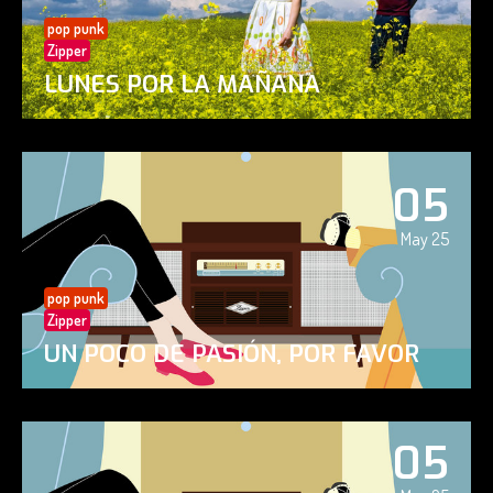
pop punk
Zipper
LUNES POR LA MAÑANA
05
May 25
pop punk
Zipper
UN POCO DE PASIÓN, POR FAVOR
05