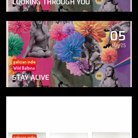
LOOKING THROUGH YOU
05
May 25
galician indie
Wild Balbina
STAY ALIVE
05
May 25
galician indie