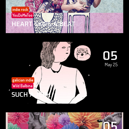
indie rock
YouDoMeToo
HEART SKIPS A BEAT
05
May 25
galician indie
Wild Balbina
SUCH A JERK
05