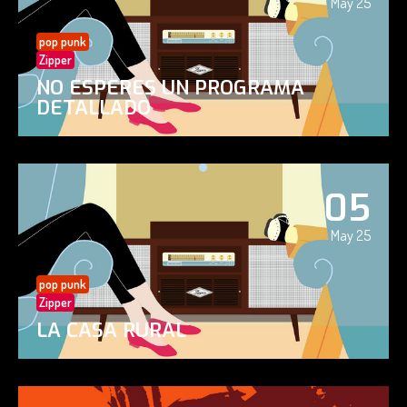
May 25
pop punk
Zipper
NO ESPERES UN PROGRAMA
DETALLADO
05
May 25
pop punk
Zipper
LA CASA RURAL