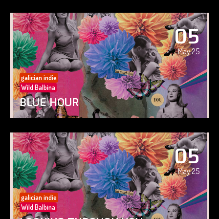
05
May 25
galician indie
Wild Balbina
BLUE HOUR
05
May 25
galician indie
Wild Balbina