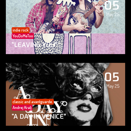
05
May 25
indie rock
YouDoMeToo
“LEAVING YOU”
05
May 25
classic and avantguarde.
Andrej Kralj
“A DAY IN VENICE”