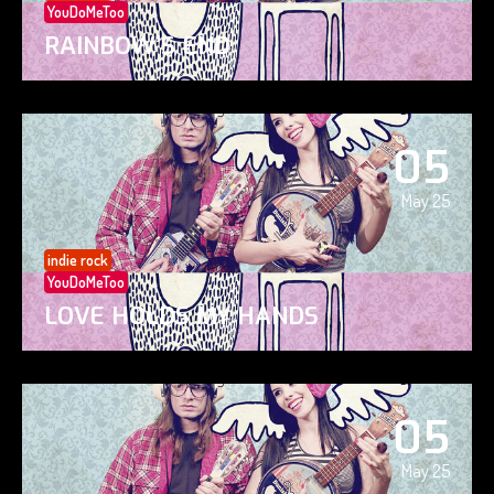
YouDoMeToo
RAINBOW’S END
05
May 25
indie rock
YouDoMeToo
LOVE HOLDS MY HANDS
05
May 25