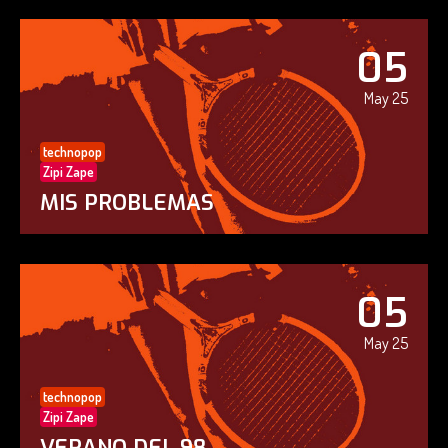
05
May 25
technopop
Zipi Zape
MIS PROBLEMAS
05
May 25
technopop
Zipi Zape
VERANO DEL 98