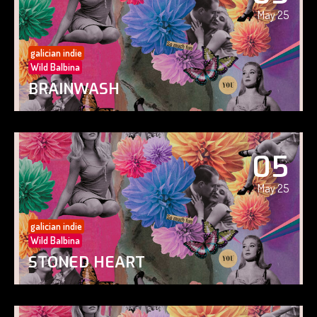
May 25
galician indie
Wild Balbina
BRAINWASH
05
May 25
galician indie
Wild Balbina
STONED HEART