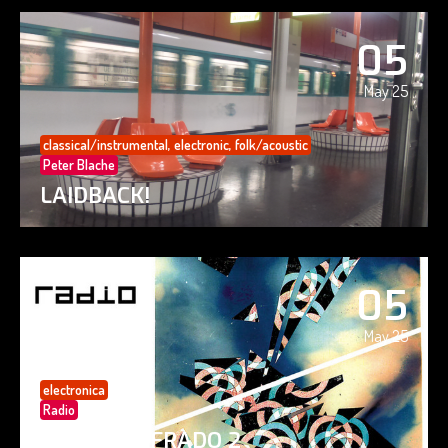
05
May 25
classical/instrumental
,
electronic
,
folk/acoustic
Peter Blache
LAIDBACK!
05
May 25
electronica
Radio
PAISAJE CIFRADO 2