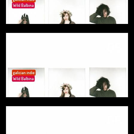
Wild Balbina
SURFIN’
05
May 25
galician indie
Wild Balbina
SPIT YOUR LOVE
05
May 25