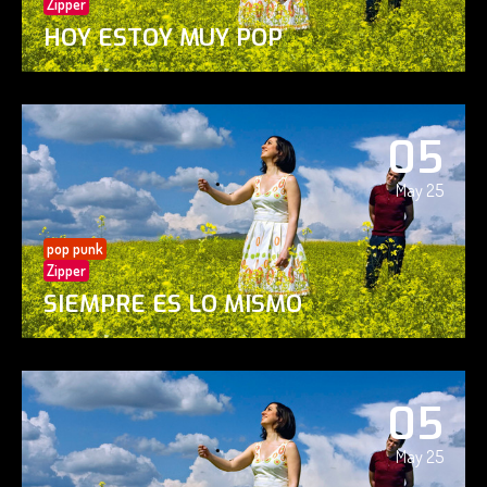
Zipper
HOY ESTOY MUY POP
05
May 25
pop punk
Zipper
SIEMPRE ES LO MISMO
05
May 25