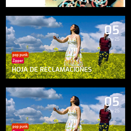
05
May 25
pop punk
Zipper
HOJA DE RECLAMACIONES
05
May 25
pop punk