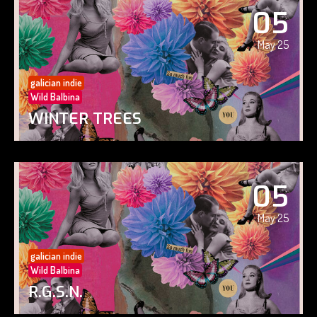
05
May 25
galician indie
Wild Balbina
WINTER TREES
05
May 25
galician indie
Wild Balbina
R.G.S.N.