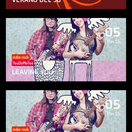
05
May 25
indie rock
YouDoMeToo
LEAVING YOU
05
May 25
indie rock