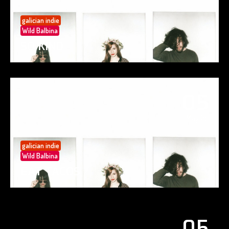
galician indie
Wild Balbina
SO KIND
05
May 25
galician indie
Wild Balbina
EAT TACOS
05