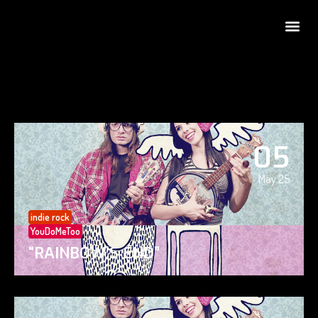
05
May 25
indie rock
YouDoMeToo
“RAINBOW’S END”