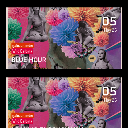
05
May 25
galician indie
Wild Balbina
BLUE HOUR
05
May 25
galician indie
Wild Balbina