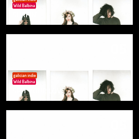
Wild Balbina
SURFIN’
05
May 25
galician indie
Wild Balbina
SPIT YOUR LOVE
05
May 25