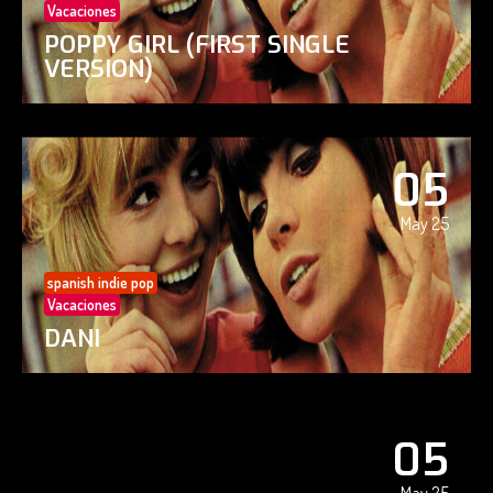
Vacaciones
POPPY GIRL (FIRST SINGLE
VERSION)
05
May 25
spanish indie pop
Vacaciones
DANI
05