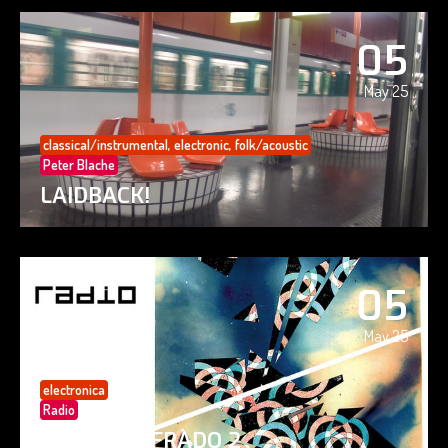
05
May 25
classical/instrumental
,
electronic
,
folk/acoustic
Peter Blache
LAIDBACK!
05
May 25
electronica
Radio
PAISAJE CIFRADO 2