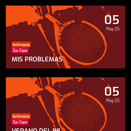
05
May 25
technopop
Zipi Zape
MIS PROBLEMAS
05
May 25
technopop
Zipi Zape
VERANO DEL 98