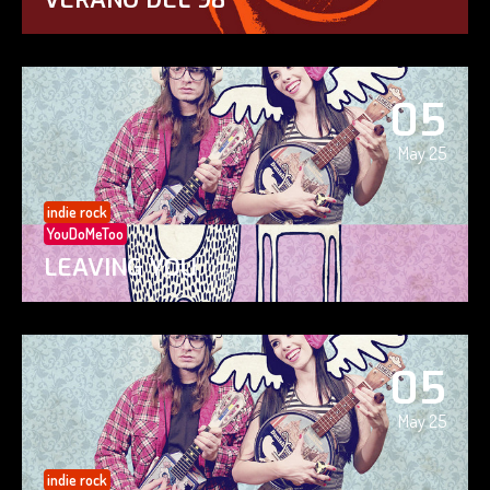
05
May 25
indie rock
YouDoMeToo
LEAVING YOU
05
May 25
indie rock