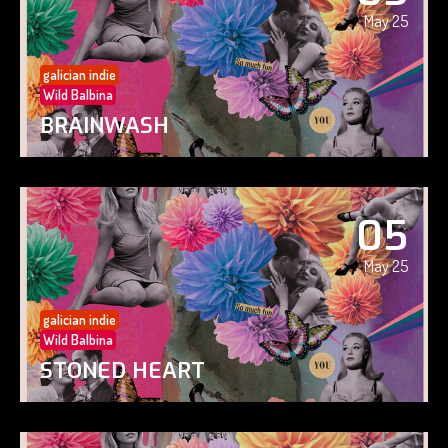
May 25
galician indie
Wild Balbina
BRAINWASH
05
May 25
galician indie
Wild Balbina
STONED HEART