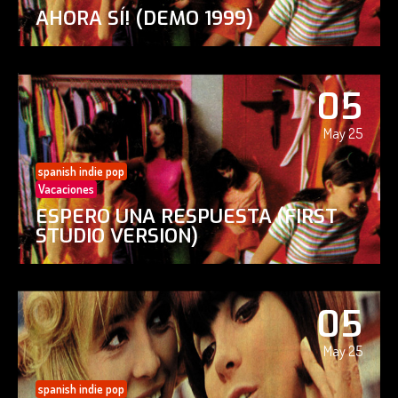
AHORA SÍ! (DEMO 1999)
05
May 25
spanish indie pop
Vacaciones
ESPERO UNA RESPUESTA (FIRST
STUDIO VERSION)
05
May 25
spanish indie pop