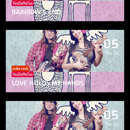
YouDoMeToo
RAINBOW’S END
05
May 25
indie rock
YouDoMeToo
LOVE HOLDS MY HANDS
05
May 25