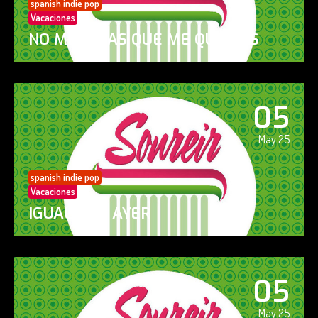
spanish indie pop
Vacaciones
NO ME DIGAS QUE ME QUIERES
05
May 25
spanish indie pop
Vacaciones
IGUAL QUE AYER
05
May 25