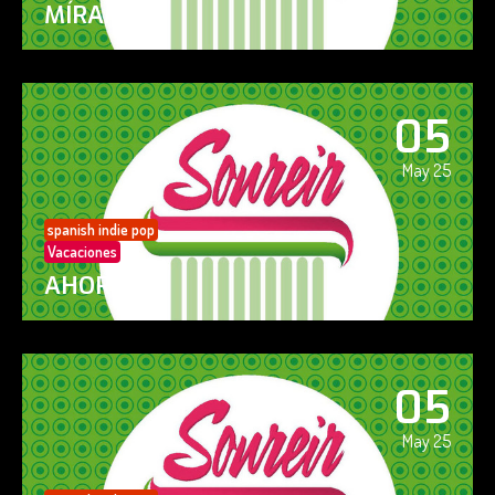
MÍRAME
05
May 25
spanish indie pop
Vacaciones
AHORA SÍ!
05
May 25