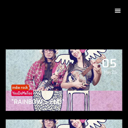
05
May 25
indie rock
YouDoMeToo
“RAINBOW’S END”