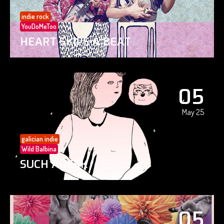
indie rock
YouDoMeToo
HEART SKIPS A BEAT
05
May 25
galician indie
Wild Balbina
SUCH A JERK
05