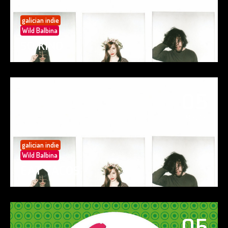
galician indie
Wild Balbina
SO KIND
05
May 25
galician indie
Wild Balbina
EAT TACOS
05