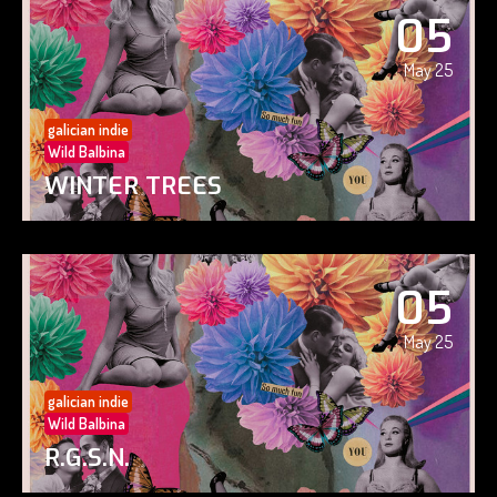
05
May 25
galician indie
Wild Balbina
WINTER TREES
05
May 25
galician indie
Wild Balbina
R.G.S.N.