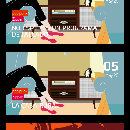
May 25
pop punk
Zipper
NO ESPERES UN PROGRAMA
DETALLADO
05
May 25
pop punk
Zipper
LA CASA RURAL