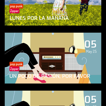
pop punk
Zipper
LUNES POR LA MAÑANA
05
May 25
pop punk
Zipper
UN POCO DE PASIÓN, POR FAVOR
05