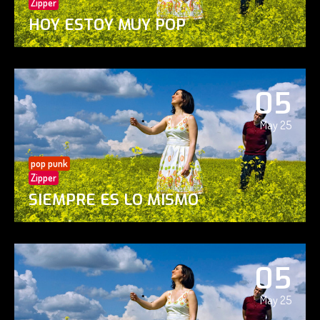
Zipper
HOY ESTOY MUY POP
05
May 25
pop punk
Zipper
SIEMPRE ES LO MISMO
05
May 25