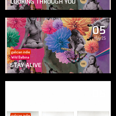
LOOKING THROUGH YOU
05
May 25
galician indie
Wild Balbina
STAY ALIVE
05
May 25
galician indie