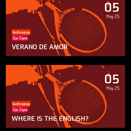
05
May 25
technopop
Zipi Zape
VERANO DE AMOR
05
May 25
technopop
Zipi Zape
WHERE IS THE ENGLISH?