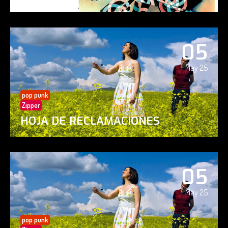
05
May 25
pop punk
Zipper
HOJA DE RECLAMACIONES
05
May 25
pop punk