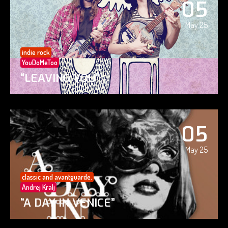
05
May 25
indie rock
YouDoMeToo
“LEAVING YOU”
05
May 25
classic and avantguarde.
Andrej Kralj
“A DAY IN VENICE”