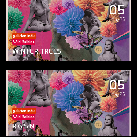
05
May 25
galician indie
Wild Balbina
WINTER TREES
05
May 25
galician indie
Wild Balbina
R.G.S.N.