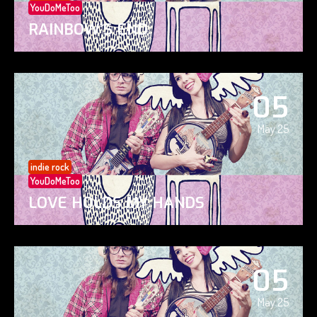
YouDoMeToo
RAINBOW’S END
05
May 25
indie rock
YouDoMeToo
LOVE HOLDS MY HANDS
05
May 25