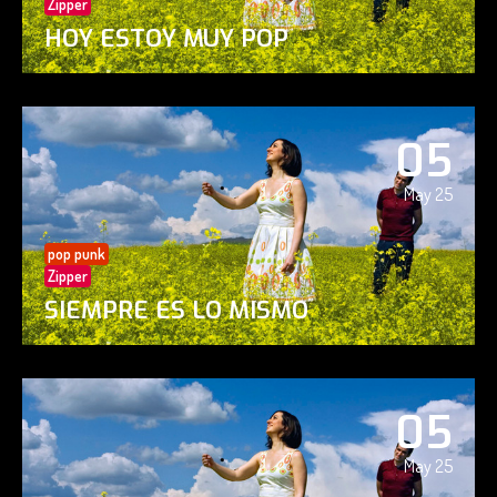
Zipper
HOY ESTOY MUY POP
05
May 25
pop punk
Zipper
SIEMPRE ES LO MISMO
05
May 25