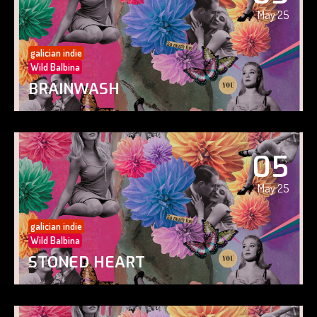
May 25
galician indie
Wild Balbina
BRAINWASH
05
May 25
galician indie
Wild Balbina
STONED HEART