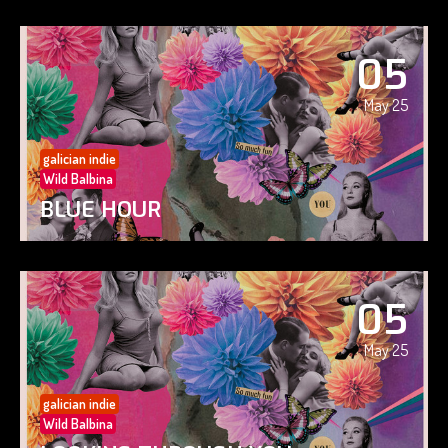
05
May 25
galician indie
Wild Balbina
BLUE HOUR
05
May 25
galician indie
Wild Balbina