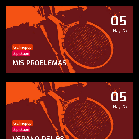
05
May 25
technopop
Zipi Zape
MIS PROBLEMAS
05
May 25
technopop
Zipi Zape
VERANO DEL 98