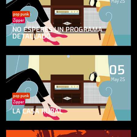
May 25
pop punk
Zipper
NO ESPERES UN PROGRAMA
DETALLADO
05
May 25
pop punk
Zipper
LA CASA RURAL