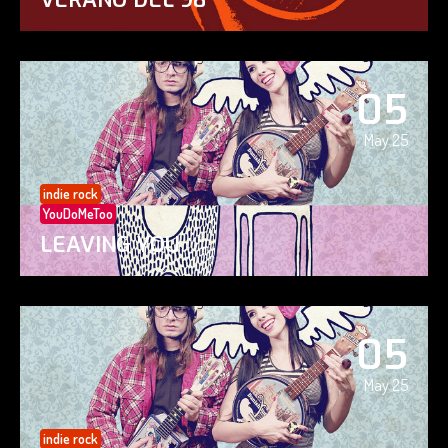
05
May 25
indie rock
YouDoMeToo
LEAVING YOU
05
May 25
indie rock