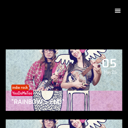
05
May 25
indie rock
YouDoMeToo
“RAINBOW’S END”