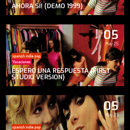
AHORA SÍ! (DEMO 1999)
05
May 25
spanish indie pop
Vacaciones
ESPERO UNA RESPUESTA (FIRST
STUDIO VERSION)
05
May 25
spanish indie pop