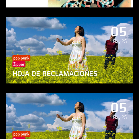
05
May 25
pop punk
Zipper
HOJA DE RECLAMACIONES
05
May 25
pop punk