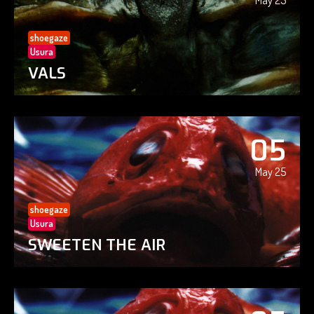
May 25
shoegaze
Usura
VALS
05
May 25
shoegaze
Usura
SWEETEN THE AIR