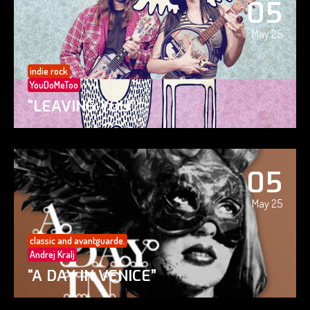
05
May 25
indie rock
YouDoMeToo
“LEAVING YOU”
05
May 25
classic and avantguarde.
Andrej Kralj
“A DAY IN VENICE”