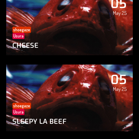
05
May 25
shoegaze
Usura
CHEESE
05
May 25
shoegaze
Usura
SLEEPY LA BEEF