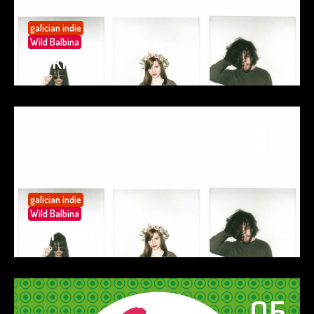
galician indie
Wild Balbina
SO KIND
05
May 25
galician indie
Wild Balbina
EAT TACOS
05