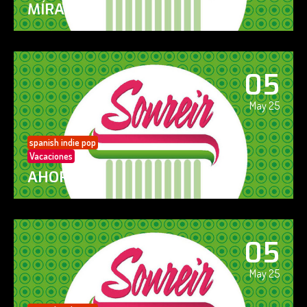
MÍRAME
05
May 25
spanish indie pop
Vacaciones
AHORA SÍ!
05
May 25