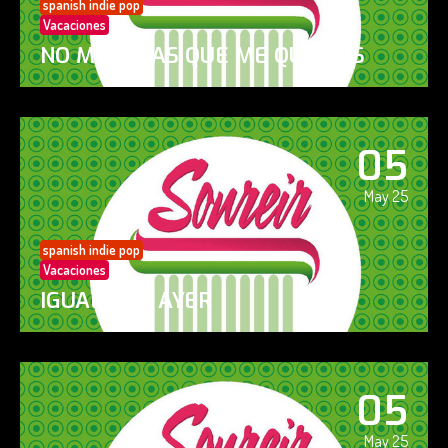
spanish indie pop
Vacaciones
NO ME DIGAS QUE ME QUIERES
05
May 25
spanish indie pop
Vacaciones
IGUAL QUE AYER
05
May 25