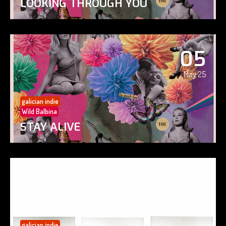
LOOKING THROUGH YOU
05
May 25
galician indie
Wild Balbina
STAY ALIVE
05
May 25
galician indie