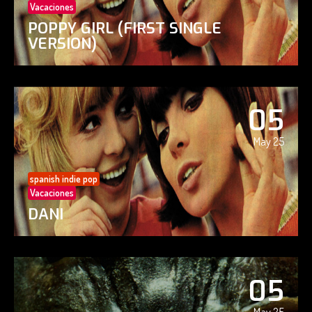
Vacaciones
POPPY GIRL (FIRST SINGLE
VERSION)
05
May 25
spanish indie pop
Vacaciones
DANI
05