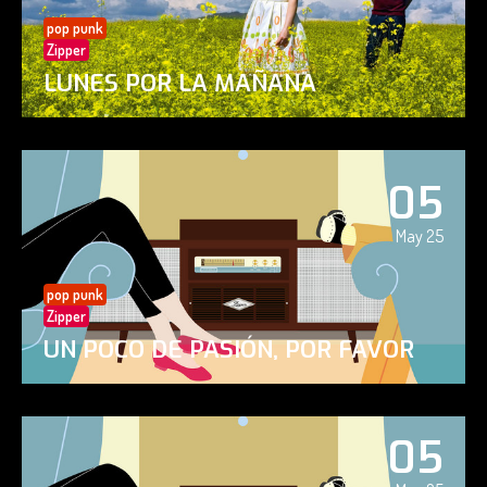
pop punk
Zipper
LUNES POR LA MAÑANA
05
May 25
pop punk
Zipper
UN POCO DE PASIÓN, POR FAVOR
05