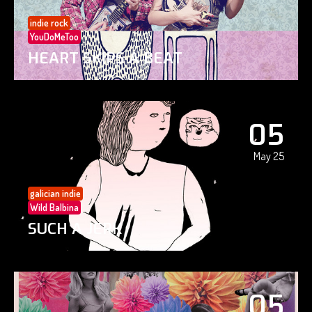
indie rock
YouDoMeToo
HEART SKIPS A BEAT
05
May 25
galician indie
Wild Balbina
SUCH A JERK
05