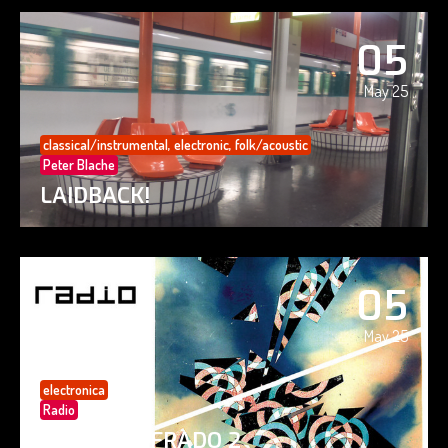
05
May 25
classical/instrumental
,
electronic
,
folk/acoustic
Peter Blache
LAIDBACK!
05
May 25
electronica
Radio
PAISAJE CIFRADO 2