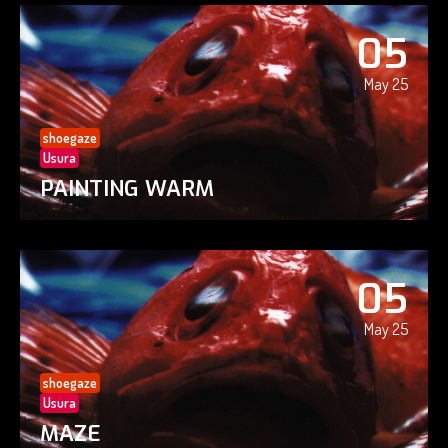
05
May 25
shoegaze
Usura
PAINTING WARM
05
May 25
shoegaze
Usura
MAZE