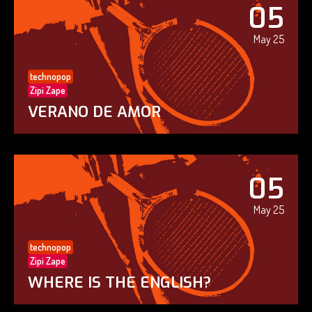
05
May 25
technopop
Zipi Zape
VERANO DE AMOR
05
May 25
technopop
Zipi Zape
WHERE IS THE ENGLISH?