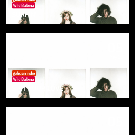
Wild Balbina
SURFIN’
05
May 25
galician indie
Wild Balbina
SPIT YOUR LOVE
05
May 25