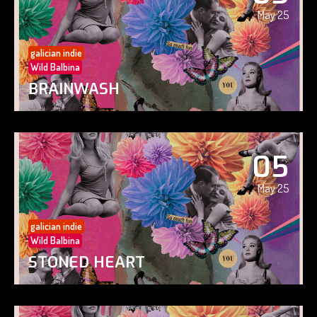
May 25
galician indie
Wild Balbina
BRAINWASH
05
May 25
galician indie
Wild Balbina
STONED HEART