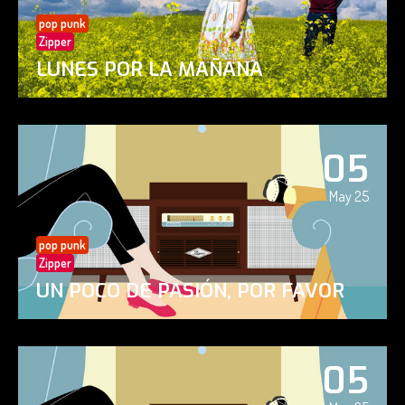
pop punk
Zipper
LUNES POR LA MAÑANA
05
May 25
pop punk
Zipper
UN POCO DE PASIÓN, POR FAVOR
05