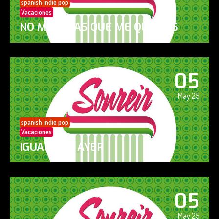
spanish indie pop
Vacaciones
NO ME DIGAS QUE ME QUIERES
05
May 25
spanish indie pop
Vacaciones
IGUAL QUE AYER
05
May 25