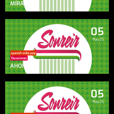
MÍRAME
05
May 25
spanish indie pop
Vacaciones
AHORA SÍ!
05
May 25