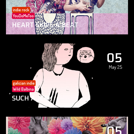
indie rock
YouDoMeToo
HEART SKIPS A BEAT
05
May 25
galician indie
Wild Balbina
SUCH A JERK
05