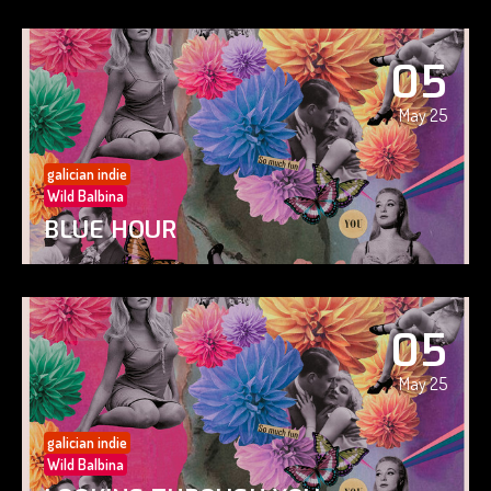
05
May 25
galician indie
Wild Balbina
BLUE HOUR
05
May 25
galician indie
Wild Balbina