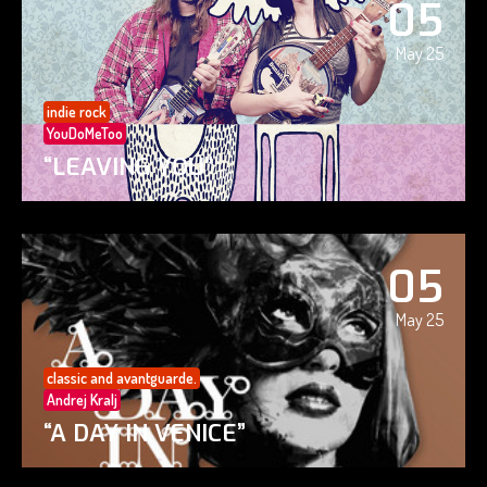
05
May 25
indie rock
YouDoMeToo
“LEAVING YOU”
05
May 25
classic and avantguarde.
Andrej Kralj
“A DAY IN VENICE”