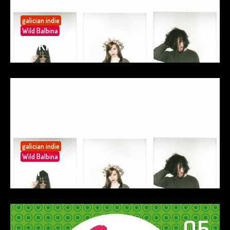
galician indie
Wild Balbina
SO KIND
05
May 25
galician indie
Wild Balbina
EAT TACOS
05