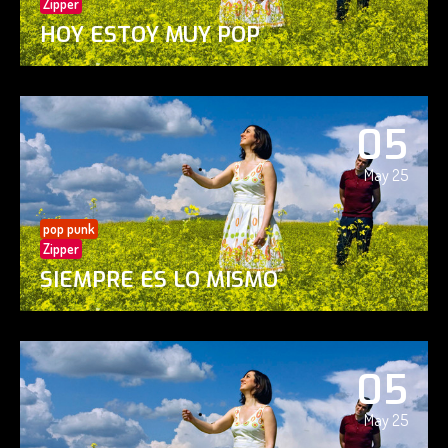
Zipper
HOY ESTOY MUY POP
05
May 25
pop punk
Zipper
SIEMPRE ES LO MISMO
05
May 25