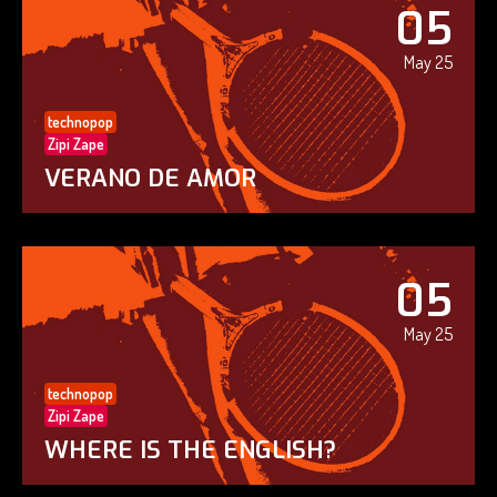
05
May 25
technopop
Zipi Zape
VERANO DE AMOR
05
May 25
technopop
Zipi Zape
WHERE IS THE ENGLISH?