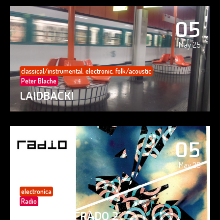
05
May 25
classical/instrumental
,
electronic
,
folk/acoustic
Peter Blache
LAIDBACK!
05
May 25
electronica
Radio
PAISAJE CIFRADO 2