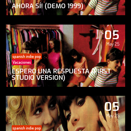
AHORA SÍ! (DEMO 1999)
05
May 25
spanish indie pop
Vacaciones
ESPERO UNA RESPUESTA (FIRST
STUDIO VERSION)
05
May 25
spanish indie pop