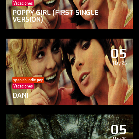
Vacaciones
POPPY GIRL (FIRST SINGLE
VERSION)
05
May 25
spanish indie pop
Vacaciones
DANI
05