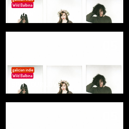
Wild Balbina
SURFIN’
05
May 25
galician indie
Wild Balbina
SPIT YOUR LOVE
05
May 25