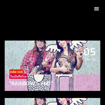
05
May 25
indie rock
YouDoMeToo
“RAINBOW’S END”