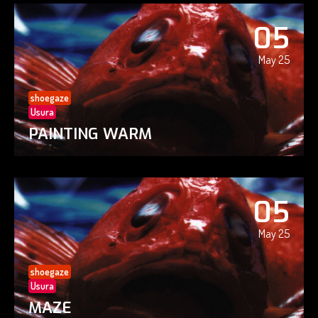
05
May 25
shoegaze
Usura
PAINTING WARM
05
May 25
shoegaze
Usura
MAZE