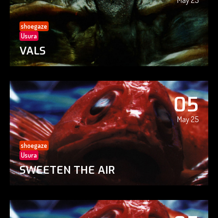
May 25
shoegaze
Usura
VALS
05
May 25
shoegaze
Usura
SWEETEN THE AIR