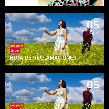
05
May 25
pop punk
Zipper
HOJA DE RECLAMACIONES
05
May 25
pop punk