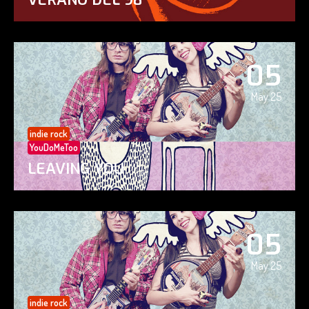
05
May 25
indie rock
YouDoMeToo
LEAVING YOU
05
May 25
indie rock