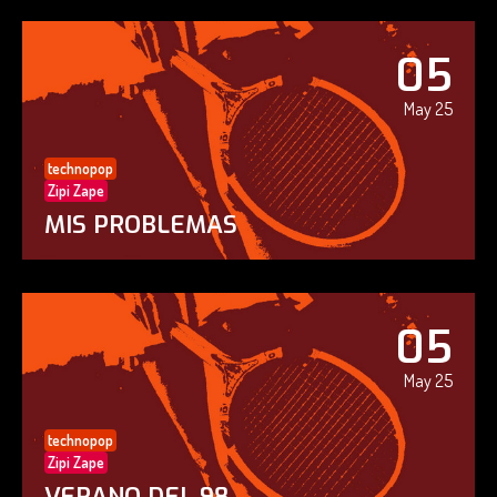
05
May 25
technopop
Zipi Zape
MIS PROBLEMAS
05
May 25
technopop
Zipi Zape
VERANO DEL 98