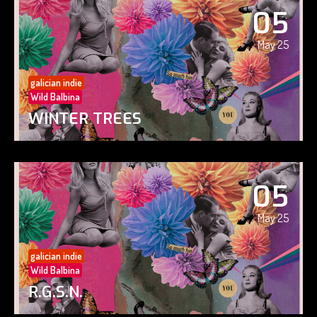
05
May 25
galician indie
Wild Balbina
WINTER TREES
05
May 25
galician indie
Wild Balbina
R.G.S.N.