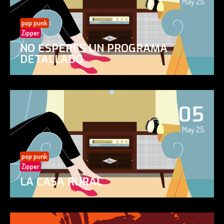
May 25
pop punk
Zipper
NO ESPERES UN PROGRAMA
DETALLADO
05
May 25
pop punk
Zipper
LA CASA RURAL