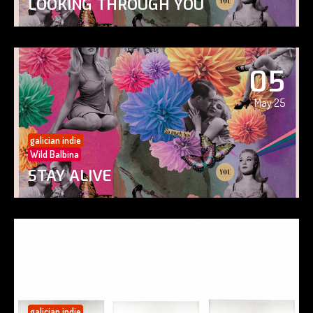
LOOKING THROUGH YOU
05
May 25
galician indie
Wild Balbina
STAY ALIVE
05
May 25
galician indie