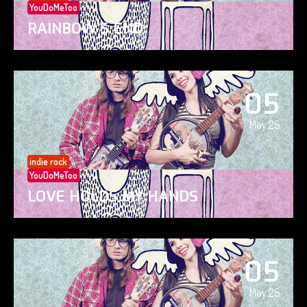
YouDoMeToo
RAINBOW’S END
05
May 25
indie rock
YouDoMeToo
LOVE HOLDS MY HANDS
05
May 25