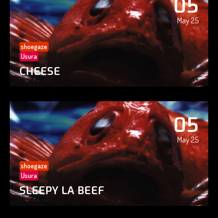
05
May 25
shoegaze
Usura
CHEESE
05
May 25
shoegaze
Usura
SLEEPY LA BEEF