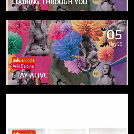
LOOKING THROUGH YOU
05
May 25
galician indie
Wild Balbina
STAY ALIVE
05
May 25
galician indie