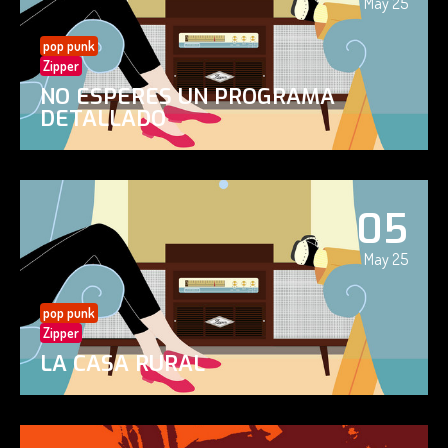
May 25
pop punk
Zipper
NO ESPERES UN PROGRAMA
DETALLADO
05
May 25
pop punk
Zipper
LA CASA RURAL