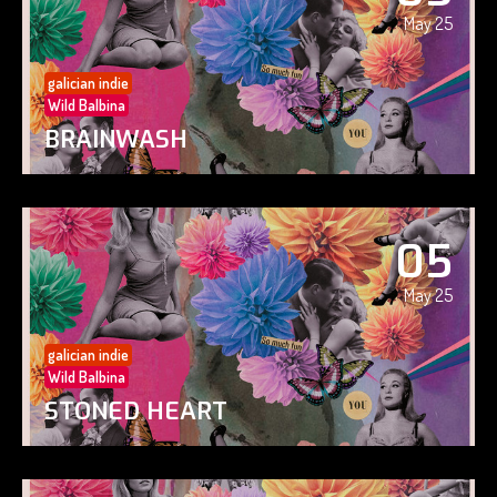
May 25
galician indie
Wild Balbina
BRAINWASH
05
May 25
galician indie
Wild Balbina
STONED HEART