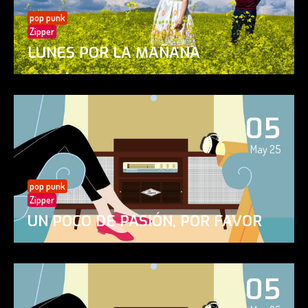
pop punk
Zipper
LUNES POR LA MAÑANA
05
May 25
pop punk
Zipper
UN POCO DE PASIÓN, POR FAVOR
05