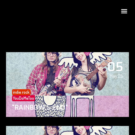
05
May 25
indie rock
YouDoMeToo
“RAINBOW’S END”