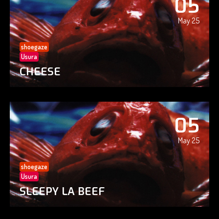
05
May 25
shoegaze
Usura
CHEESE
05
May 25
shoegaze
Usura
SLEEPY LA BEEF