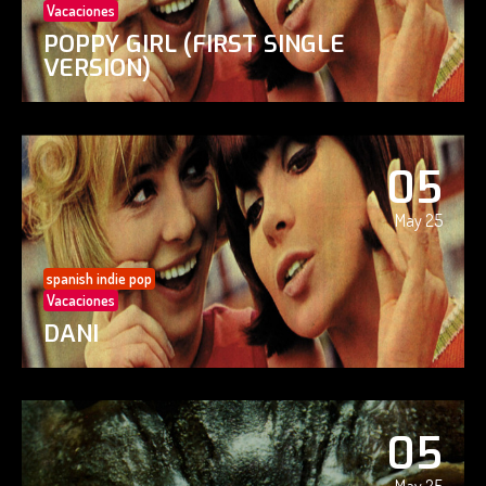
Vacaciones
POPPY GIRL (FIRST SINGLE
VERSION)
05
May 25
spanish indie pop
Vacaciones
DANI
05