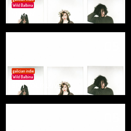
Wild Balbina
SURFIN’
05
May 25
galician indie
Wild Balbina
SPIT YOUR LOVE
05
May 25