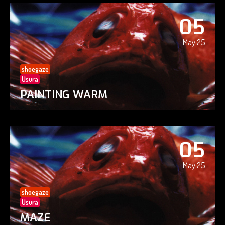
05
May 25
shoegaze
Usura
PAINTING WARM
05
May 25
shoegaze
Usura
MAZE