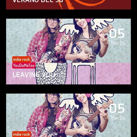
05
May 25
indie rock
YouDoMeToo
LEAVING YOU
05
May 25
indie rock