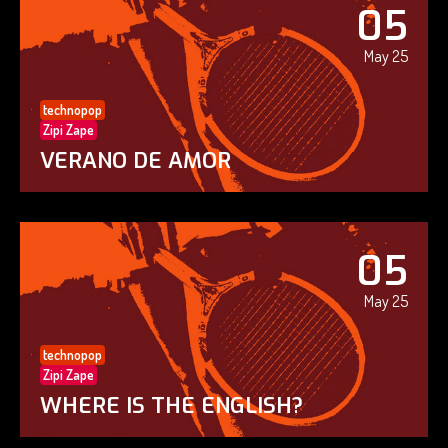
05
May 25
technopop
Zipi Zape
VERANO DE AMOR
05
May 25
technopop
Zipi Zape
WHERE IS THE ENGLISH?