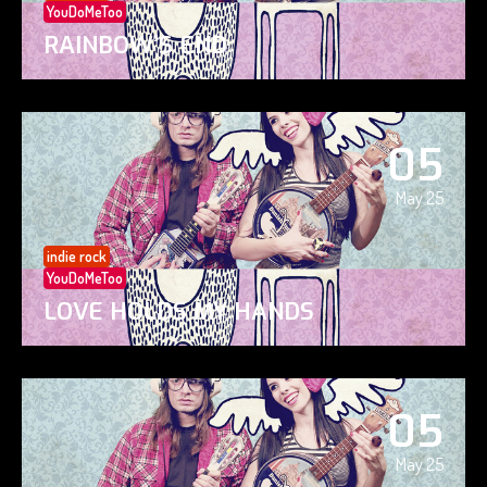
YouDoMeToo
RAINBOW’S END
05
May 25
indie rock
YouDoMeToo
LOVE HOLDS MY HANDS
05
May 25