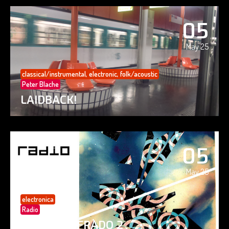
05
May 25
classical/instrumental
,
electronic
,
folk/acoustic
Peter Blache
LAIDBACK!
05
May 25
electronica
Radio
PAISAJE CIFRADO 2