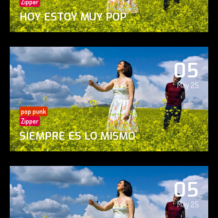
Zipper
HOY ESTOY MUY POP
05
May 25
pop punk
Zipper
SIEMPRE ES LO MISMO
05
May 25