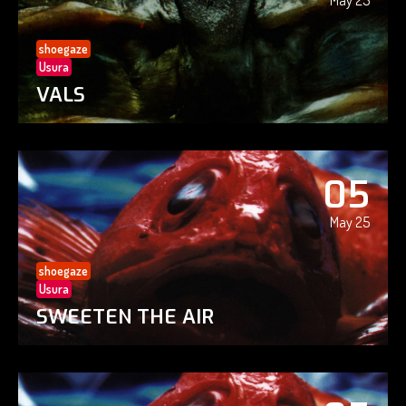
May 25
shoegaze
Usura
VALS
05
May 25
shoegaze
Usura
SWEETEN THE AIR