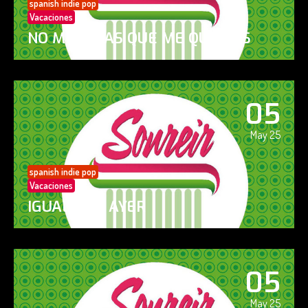
spanish indie pop
Vacaciones
NO ME DIGAS QUE ME QUIERES
05
May 25
spanish indie pop
Vacaciones
IGUAL QUE AYER
05
May 25