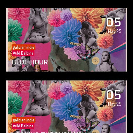
05
May 25
galician indie
Wild Balbina
BLUE HOUR
05
May 25
galician indie
Wild Balbina