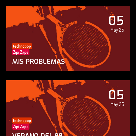
05
May 25
technopop
Zipi Zape
MIS PROBLEMAS
05
May 25
technopop
Zipi Zape
VERANO DEL 98