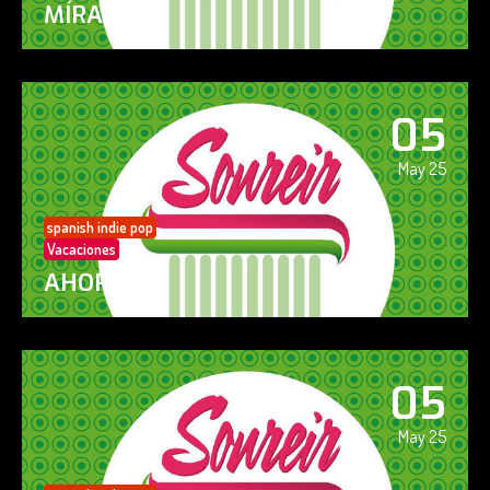
MÍRAME
05
May 25
spanish indie pop
Vacaciones
AHORA SÍ!
05
May 25