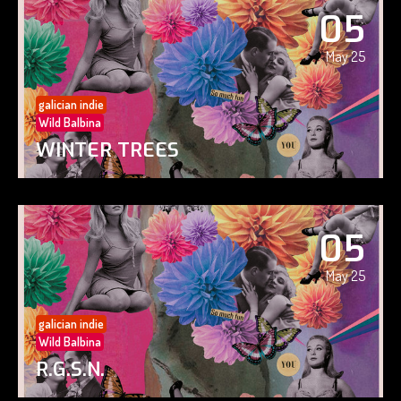
05
May 25
galician indie
Wild Balbina
WINTER TREES
05
May 25
galician indie
Wild Balbina
R.G.S.N.