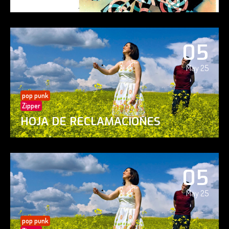
05
May 25
pop punk
Zipper
HOJA DE RECLAMACIONES
05
May 25
pop punk