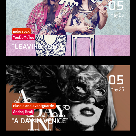
05
May 25
indie rock
YouDoMeToo
“LEAVING YOU”
05
May 25
classic and avantguarde.
Andrej Kralj
“A DAY IN VENICE”