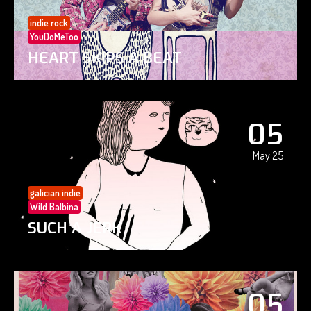
indie rock
YouDoMeToo
HEART SKIPS A BEAT
05
May 25
galician indie
Wild Balbina
SUCH A JERK
05