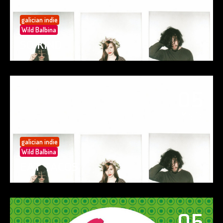
galician indie
Wild Balbina
SO KIND
05
May 25
galician indie
Wild Balbina
EAT TACOS
05