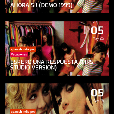
AHORA SÍ! (DEMO 1999)
05
May 25
spanish indie pop
Vacaciones
ESPERO UNA RESPUESTA (FIRST
STUDIO VERSION)
05
May 25
spanish indie pop