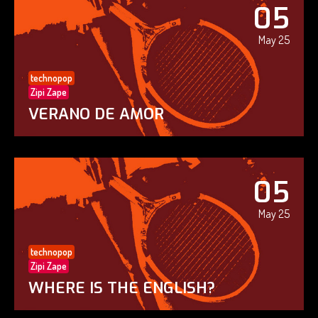
05
May 25
technopop
Zipi Zape
VERANO DE AMOR
05
May 25
technopop
Zipi Zape
WHERE IS THE ENGLISH?