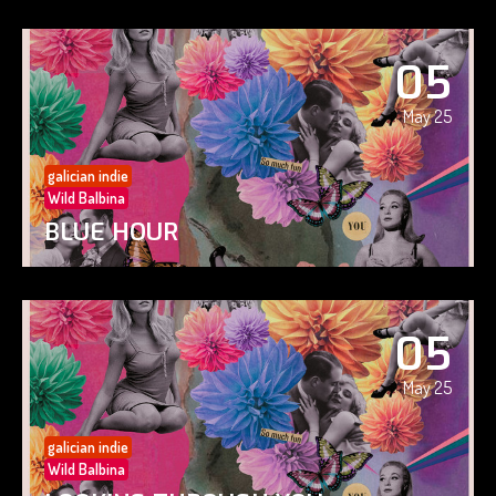
05
May 25
galician indie
Wild Balbina
BLUE HOUR
05
May 25
galician indie
Wild Balbina