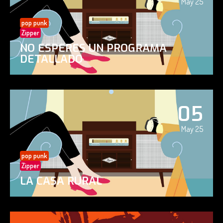
May 25
pop punk
Zipper
NO ESPERES UN PROGRAMA
DETALLADO
05
May 25
pop punk
Zipper
LA CASA RURAL