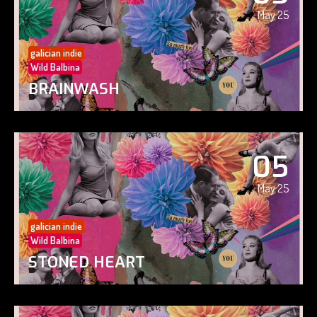
May 25
galician indie
Wild Balbina
BRAINWASH
05
May 25
galician indie
Wild Balbina
STONED HEART