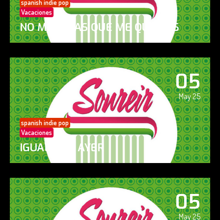
spanish indie pop
Vacaciones
NO ME DIGAS QUE ME QUIERES
05
May 25
spanish indie pop
Vacaciones
IGUAL QUE AYER
05
May 25