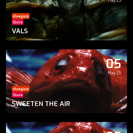
May 25
shoegaze
Usura
VALS
05
May 25
shoegaze
Usura
SWEETEN THE AIR