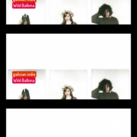
Wild Balbina
SURFIN’
05
May 25
galician indie
Wild Balbina
SPIT YOUR LOVE
05
May 25