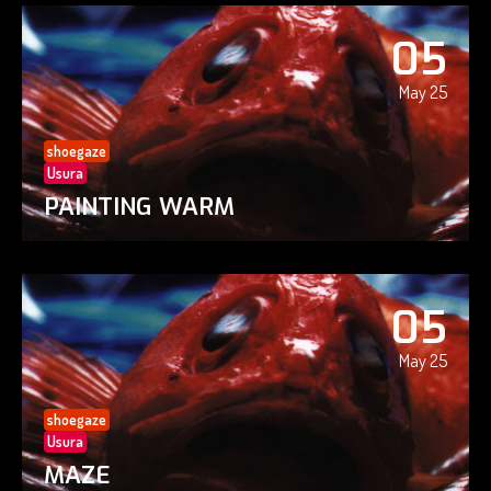
05
May 25
shoegaze
Usura
PAINTING WARM
05
May 25
shoegaze
Usura
MAZE