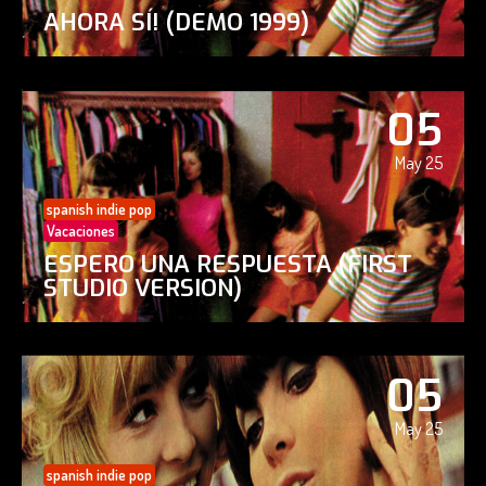
AHORA SÍ! (DEMO 1999)
05
May 25
spanish indie pop
Vacaciones
ESPERO UNA RESPUESTA (FIRST
STUDIO VERSION)
05
May 25
spanish indie pop