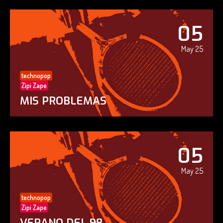
05
May 25
technopop
Zipi Zape
MIS PROBLEMAS
05
May 25
technopop
Zipi Zape
VERANO DEL 98