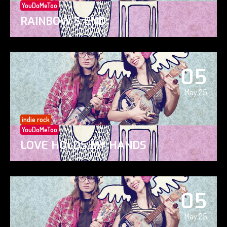
YouDoMeToo
RAINBOW’S END
05
May 25
indie rock
YouDoMeToo
LOVE HOLDS MY HANDS
05
May 25