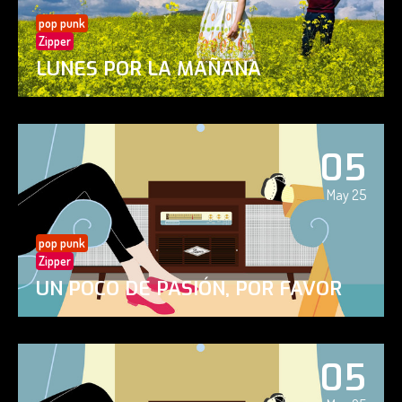
pop punk
Zipper
LUNES POR LA MAÑANA
05
May 25
pop punk
Zipper
UN POCO DE PASIÓN, POR FAVOR
05