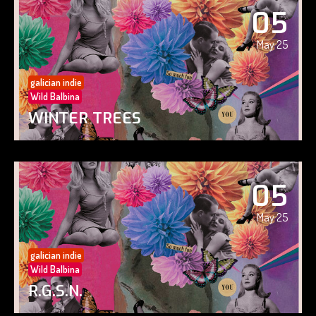
05
May 25
galician indie
Wild Balbina
WINTER TREES
05
May 25
galician indie
Wild Balbina
R.G.S.N.