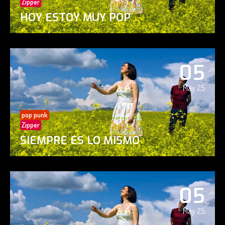
Zipper
HOY ESTOY MUY POP
05
May 25
pop punk
Zipper
SIEMPRE ES LO MISMO
05
May 25