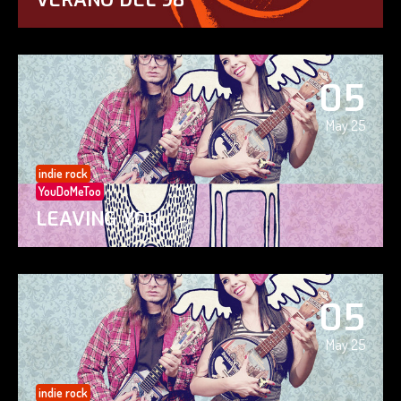
05
May 25
indie rock
YouDoMeToo
LEAVING YOU
05
May 25
indie rock