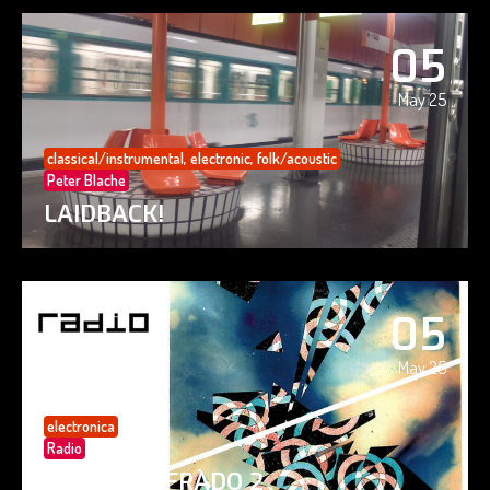
05
May 25
classical/instrumental
,
electronic
,
folk/acoustic
Peter Blache
LAIDBACK!
05
May 25
electronica
Radio
PAISAJE CIFRADO 2