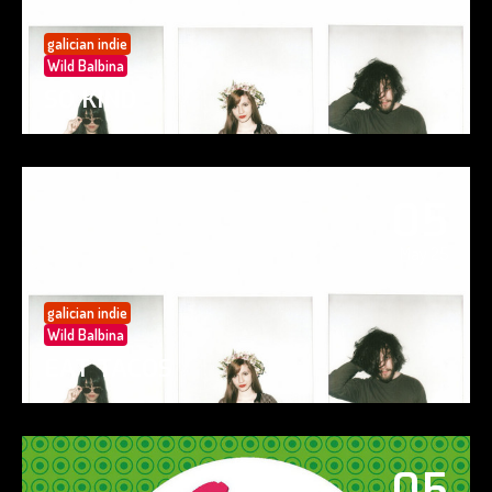
galician indie
Wild Balbina
SO KIND
05
May 25
galician indie
Wild Balbina
EAT TACOS
05