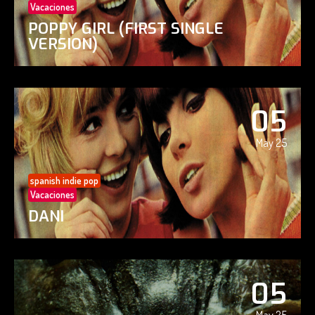
Vacaciones
POPPY GIRL (FIRST SINGLE
VERSION)
05
May 25
spanish indie pop
Vacaciones
DANI
05