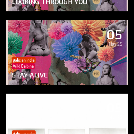
LOOKING THROUGH YOU
05
May 25
galician indie
Wild Balbina
STAY ALIVE
05
May 25
galician indie