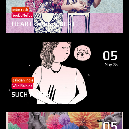
indie rock
YouDoMeToo
HEART SKIPS A BEAT
05
May 25
galician indie
Wild Balbina
SUCH A JERK
05