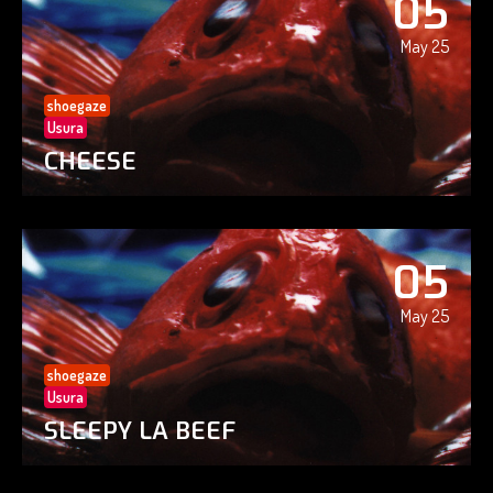
05
May 25
shoegaze
Usura
CHEESE
05
May 25
shoegaze
Usura
SLEEPY LA BEEF