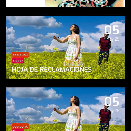
05
May 25
pop punk
Zipper
HOJA DE RECLAMACIONES
05
May 25
pop punk