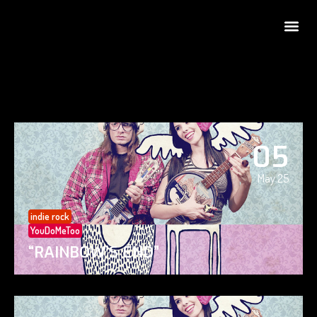
05
May 25
indie rock
YouDoMeToo
“RAINBOW’S END”