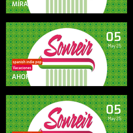
MÍRAME
05
May 25
spanish indie pop
Vacaciones
AHORA SÍ!
05
May 25