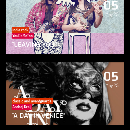
05
May 25
indie rock
YouDoMeToo
“LEAVING YOU”
05
May 25
classic and avantguarde.
Andrej Kralj
“A DAY IN VENICE”