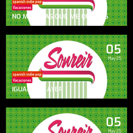
spanish indie pop
Vacaciones
NO ME DIGAS QUE ME QUIERES
05
May 25
spanish indie pop
Vacaciones
IGUAL QUE AYER
05
May 25