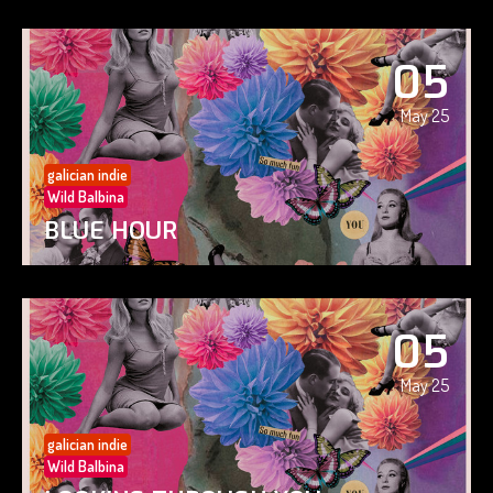
05
May 25
galician indie
Wild Balbina
BLUE HOUR
05
May 25
galician indie
Wild Balbina