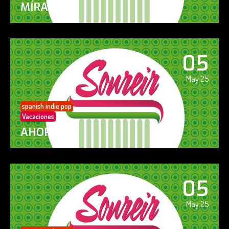
MÍRAME
05
May 25
spanish indie pop
Vacaciones
AHORA SÍ!
05
May 25