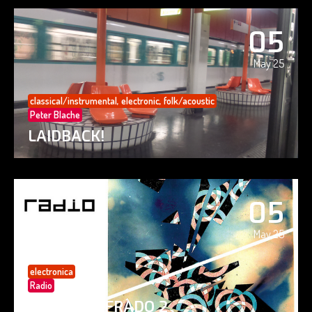
05
May 25
classical/instrumental
,
electronic
,
folk/acoustic
Peter Blache
LAIDBACK!
05
May 25
electronica
Radio
PAISAJE CIFRADO 2