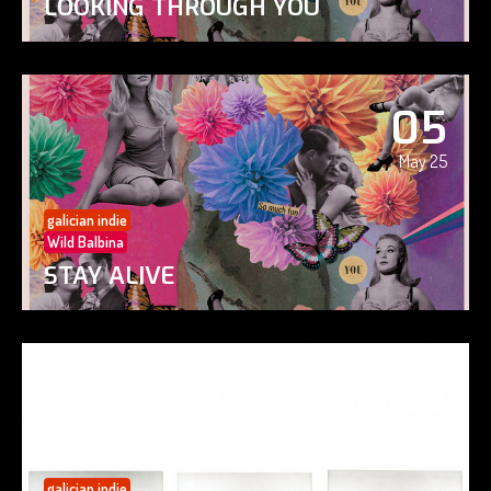
LOOKING THROUGH YOU
05
May 25
galician indie
Wild Balbina
STAY ALIVE
05
May 25
galician indie