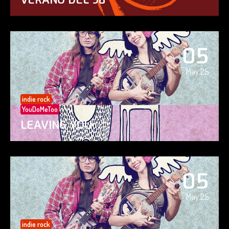
05
May 25
indie rock
YouDoMeToo
LEAVING YOU
05
May 25
indie rock