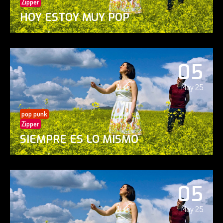
Zipper
HOY ESTOY MUY POP
05
May 25
pop punk
Zipper
SIEMPRE ES LO MISMO
05
May 25