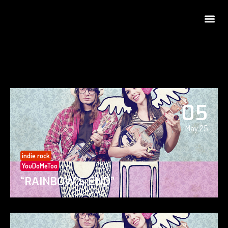
05
May 25
indie rock
YouDoMeToo
“RAINBOW’S END”