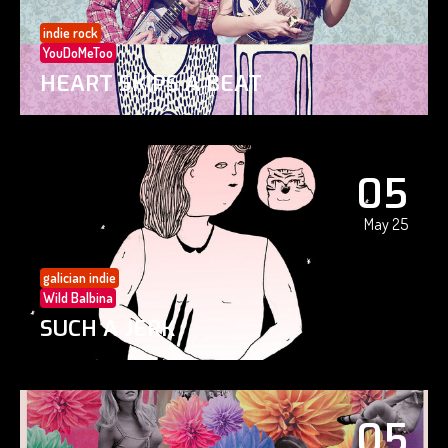
indie rock
YouDoMeToo
HEART SKIPS A BEAT
05
May 25
galician indie
Wild Balbina
SUCH A JERK
05