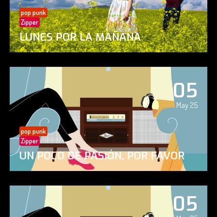
pop punk
Zipper
LUNES POR LA MAÑANA
05
May 25
pop punk
Zipper
UN POCO DE PASIÓN, POR FAVOR
05