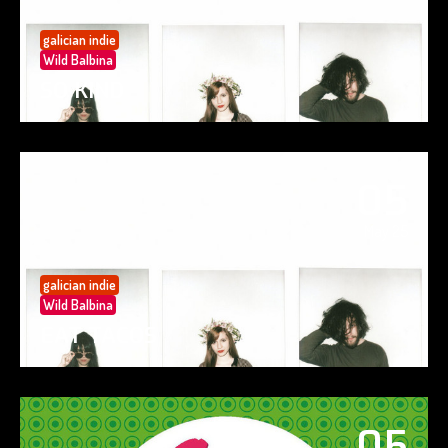
galician indie
Wild Balbina
SO KIND
05
May 25
galician indie
Wild Balbina
EAT TACOS
05