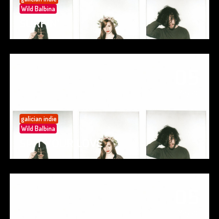
Wild Balbina
SURFIN’
05
May 25
galician indie
Wild Balbina
SPIT YOUR LOVE
05
May 25