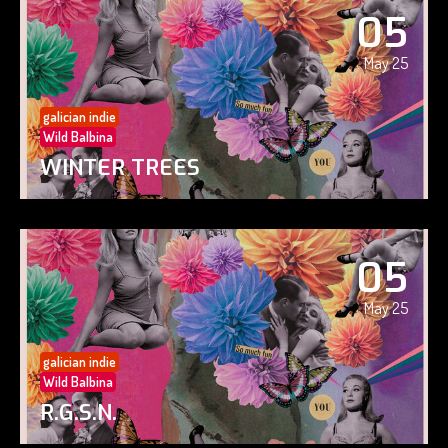
05
May 25
galician indie
Wild Balbina
WINTER TREES
05
May 25
galician indie
Wild Balbina
R.G.S.N.