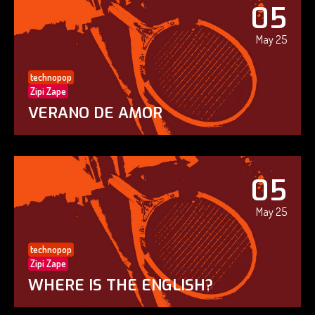
05
May 25
technopop
Zipi Zape
VERANO DE AMOR
05
May 25
technopop
Zipi Zape
WHERE IS THE ENGLISH?