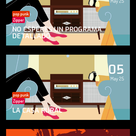
May 25
pop punk
Zipper
NO ESPERES UN PROGRAMA
DETALLADO
05
May 25
pop punk
Zipper
LA CASA RURAL