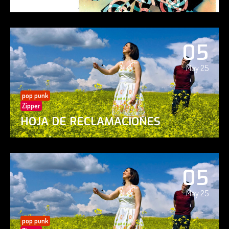
05
May 25
pop punk
Zipper
HOJA DE RECLAMACIONES
05
May 25
pop punk