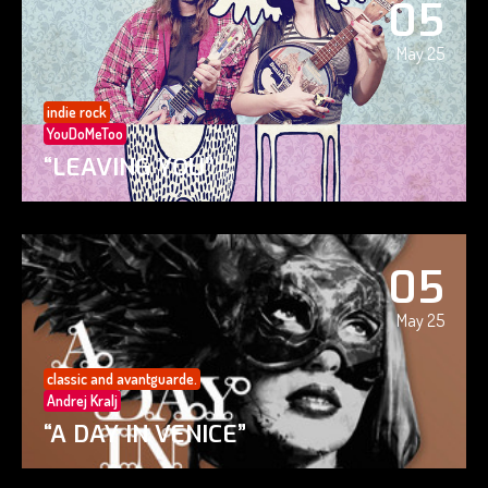
05
May 25
indie rock
YouDoMeToo
“LEAVING YOU”
05
May 25
classic and avantguarde.
Andrej Kralj
“A DAY IN VENICE”