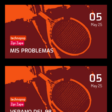
05
May 25
technopop
Zipi Zape
MIS PROBLEMAS
05
May 25
technopop
Zipi Zape
VERANO DEL 98