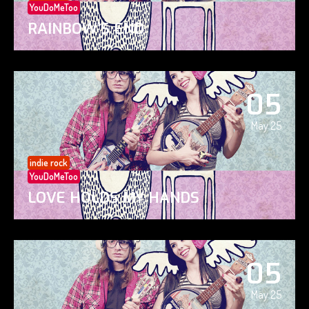
YouDoMeToo
RAINBOW’S END
05
May 25
indie rock
YouDoMeToo
LOVE HOLDS MY HANDS
05
May 25