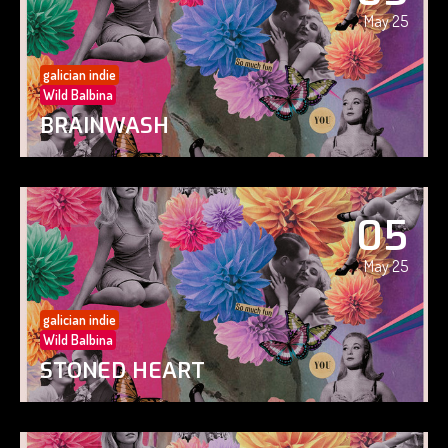
May 25
galician indie
Wild Balbina
BRAINWASH
05
May 25
galician indie
Wild Balbina
STONED HEART