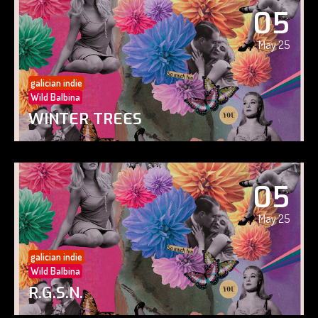
05
May 25
galician indie
Wild Balbina
WINTER TREES
05
May 25
galician indie
Wild Balbina
R.G.S.N.