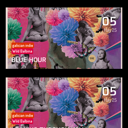
05
May 25
galician indie
Wild Balbina
BLUE HOUR
05
May 25
galician indie
Wild Balbina