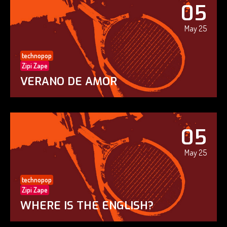
05
May 25
technopop
Zipi Zape
VERANO DE AMOR
05
May 25
technopop
Zipi Zape
WHERE IS THE ENGLISH?