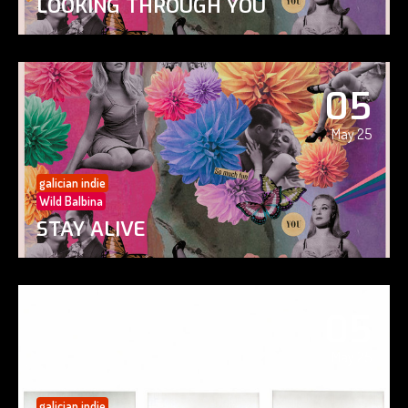
LOOKING THROUGH YOU
05
May 25
galician indie
Wild Balbina
STAY ALIVE
05
May 25
galician indie