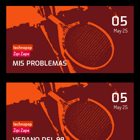
05
May 25
technopop
Zipi Zape
MIS PROBLEMAS
05
May 25
technopop
Zipi Zape
VERANO DEL 98