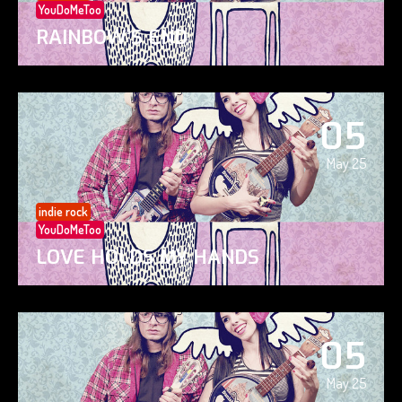
YouDoMeToo
RAINBOW’S END
05
May 25
indie rock
YouDoMeToo
LOVE HOLDS MY HANDS
05
May 25