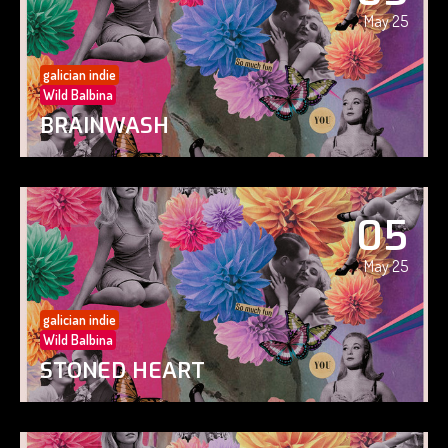
May 25
galician indie
Wild Balbina
BRAINWASH
05
May 25
galician indie
Wild Balbina
STONED HEART