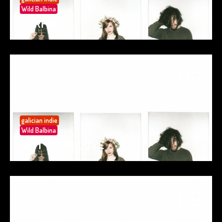
Wild Balbina
SURFIN’
05
May 25
galician indie
Wild Balbina
SPIT YOUR LOVE
05
May 25