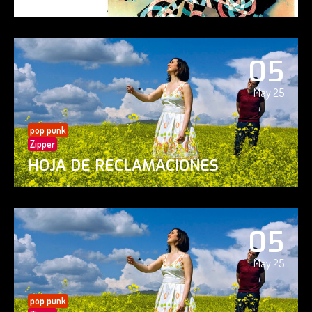
05
May 25
pop punk
Zipper
HOJA DE RECLAMACIONES
05
May 25
pop punk