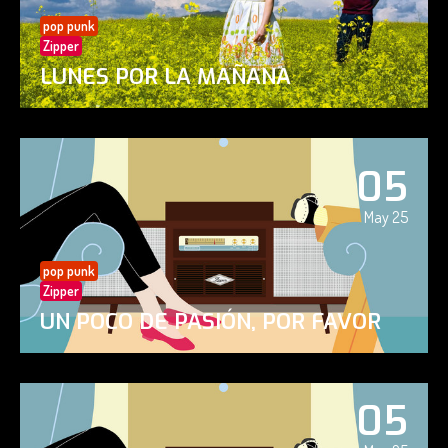
pop punk
Zipper
LUNES POR LA MAÑANA
05
May 25
pop punk
Zipper
UN POCO DE PASIÓN, POR FAVOR
05