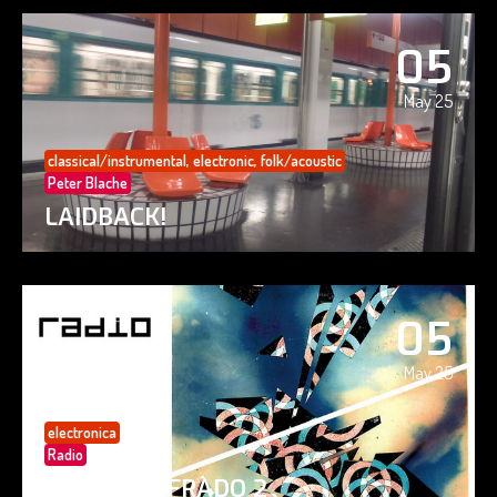
05
May 25
classical/instrumental
,
electronic
,
folk/acoustic
Peter Blache
LAIDBACK!
05
May 25
electronica
Radio
PAISAJE CIFRADO 2