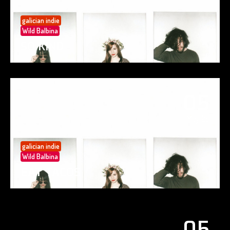
galician indie
Wild Balbina
SO KIND
05
May 25
galician indie
Wild Balbina
EAT TACOS
05