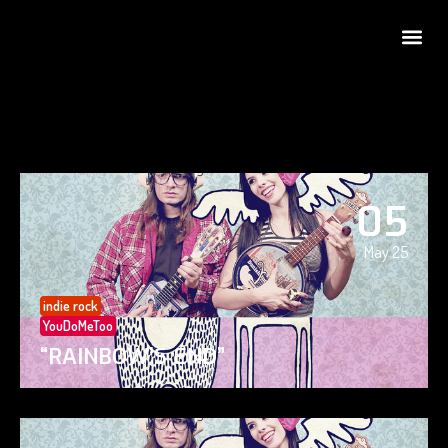
05
May 25
indie rock
YouDoMeToo
“RAINBOW’S END”