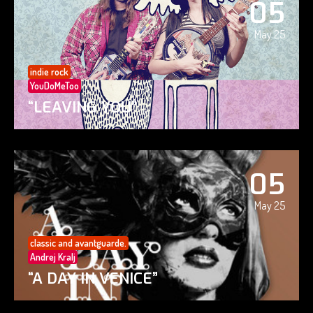
05
May 25
indie rock
YouDoMeToo
“LEAVING YOU”
05
May 25
classic and avantguarde.
Andrej Kralj
“A DAY IN VENICE”