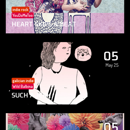
indie rock
YouDoMeToo
HEART SKIPS A BEAT
05
May 25
galician indie
Wild Balbina
SUCH A JERK
05