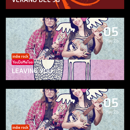
05
May 25
indie rock
YouDoMeToo
LEAVING YOU
05
May 25
indie rock