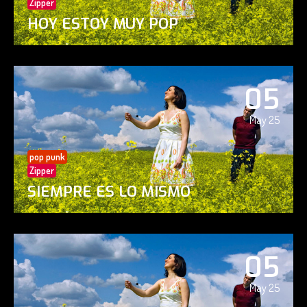
Zipper
HOY ESTOY MUY POP
05
May 25
pop punk
Zipper
SIEMPRE ES LO MISMO
05
May 25