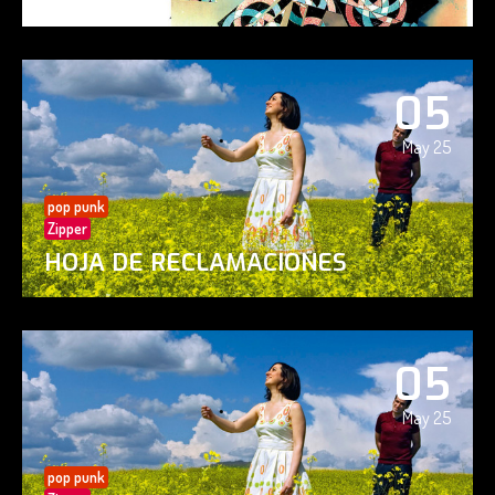
05
May 25
pop punk
Zipper
HOJA DE RECLAMACIONES
05
May 25
pop punk