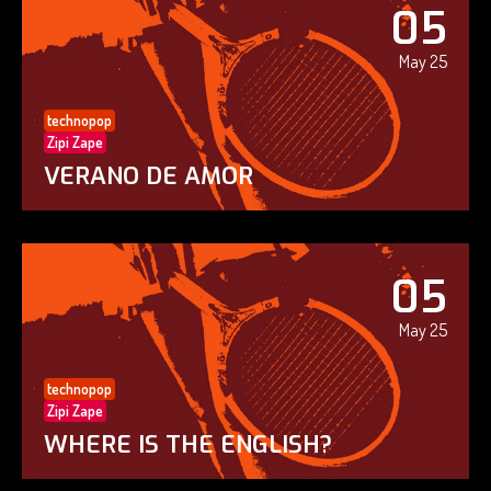
05
May 25
technopop
Zipi Zape
VERANO DE AMOR
05
May 25
technopop
Zipi Zape
WHERE IS THE ENGLISH?