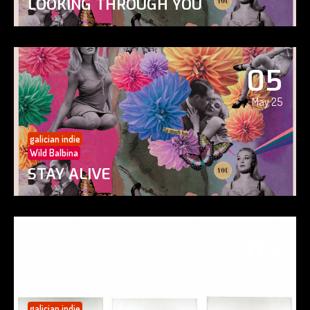
LOOKING THROUGH YOU
05
May 25
galician indie
Wild Balbina
STAY ALIVE
05
May 25
galician indie