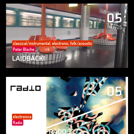
05
May 25
classical/instrumental
,
electronic
,
folk/acoustic
Peter Blache
LAIDBACK!
05
May 25
electronica
Radio
PAISAJE CIFRADO 2