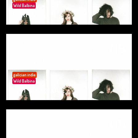
Wild Balbina
SURFIN’
05
May 25
galician indie
Wild Balbina
SPIT YOUR LOVE
05
May 25