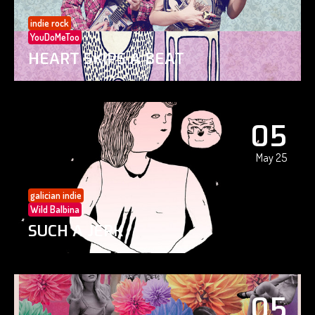
indie rock
YouDoMeToo
HEART SKIPS A BEAT
05
May 25
galician indie
Wild Balbina
SUCH A JERK
05