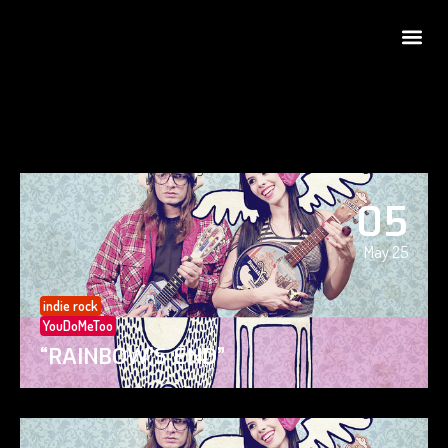
05
May 25
indie rock
YouDoMeToo
“RAINBOW’S END”