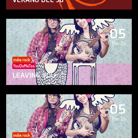
05
May 25
indie rock
YouDoMeToo
LEAVING YOU
05
May 25
indie rock