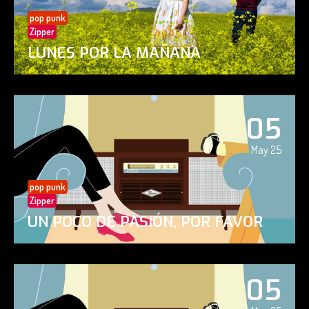
pop punk
Zipper
LUNES POR LA MAÑANA
05
May 25
pop punk
Zipper
UN POCO DE PASIÓN, POR FAVOR
05