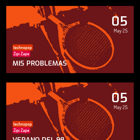
05
May 25
technopop
Zipi Zape
MIS PROBLEMAS
05
May 25
technopop
Zipi Zape
VERANO DEL 98