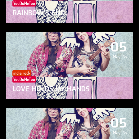
YouDoMeToo
RAINBOW’S END
05
May 25
indie rock
YouDoMeToo
LOVE HOLDS MY HANDS
05
May 25