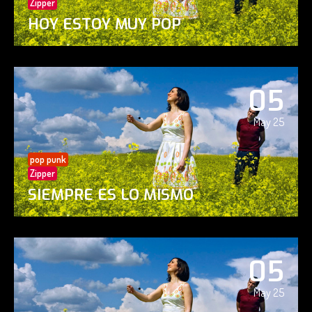
Zipper
HOY ESTOY MUY POP
05
May 25
pop punk
Zipper
SIEMPRE ES LO MISMO
05
May 25