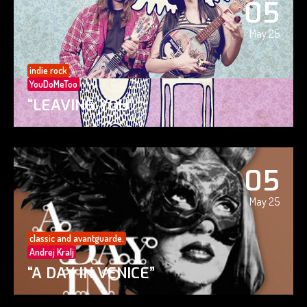
05
May 25
indie rock
YouDoMeToo
“LEAVING YOU”
05
May 25
classic and avantguarde.
Andrej Kralj
“A DAY IN VENICE”