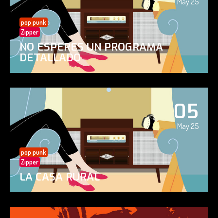
May 25
pop punk
Zipper
NO ESPERES UN PROGRAMA
DETALLADO
05
May 25
pop punk
Zipper
LA CASA RURAL