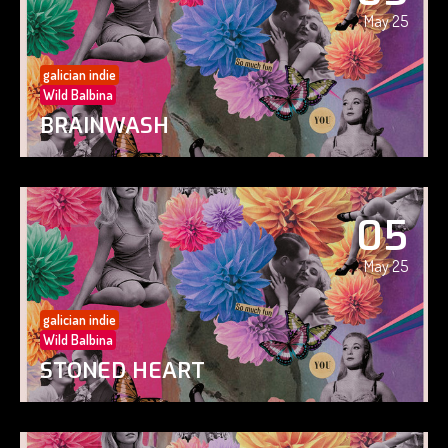
May 25
galician indie
Wild Balbina
BRAINWASH
05
May 25
galician indie
Wild Balbina
STONED HEART