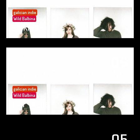
galician indie
Wild Balbina
SO KIND
05
May 25
galician indie
Wild Balbina
EAT TACOS
05