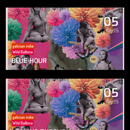
05
May 25
galician indie
Wild Balbina
BLUE HOUR
05
May 25
galician indie
Wild Balbina