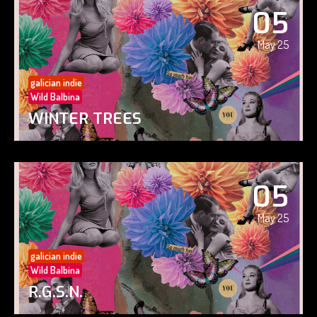
05
May 25
galician indie
Wild Balbina
WINTER TREES
05
May 25
galician indie
Wild Balbina
R.G.S.N.