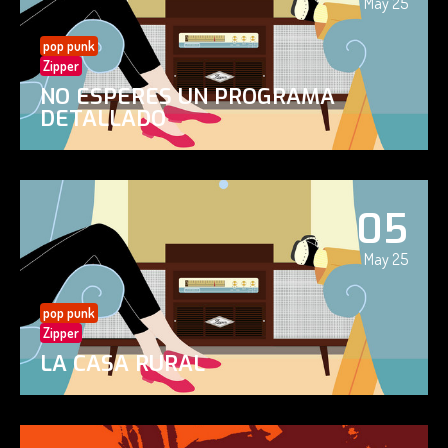
May 25
pop punk
Zipper
NO ESPERES UN PROGRAMA
DETALLADO
05
May 25
pop punk
Zipper
LA CASA RURAL