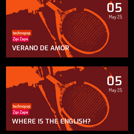
05
May 25
technopop
Zipi Zape
VERANO DE AMOR
05
May 25
technopop
Zipi Zape
WHERE IS THE ENGLISH?