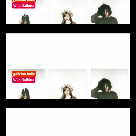
Wild Balbina
SURFIN’
05
May 25
galician indie
Wild Balbina
SPIT YOUR LOVE
05
May 25