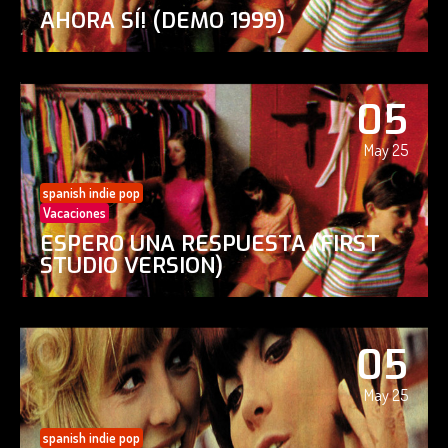
AHORA SÍ! (DEMO 1999)
05
May 25
spanish indie pop
Vacaciones
ESPERO UNA RESPUESTA (FIRST
STUDIO VERSION)
05
May 25
spanish indie pop