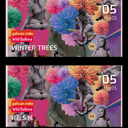
05
May 25
galician indie
Wild Balbina
WINTER TREES
05
May 25
galician indie
Wild Balbina
R.G.S.N.