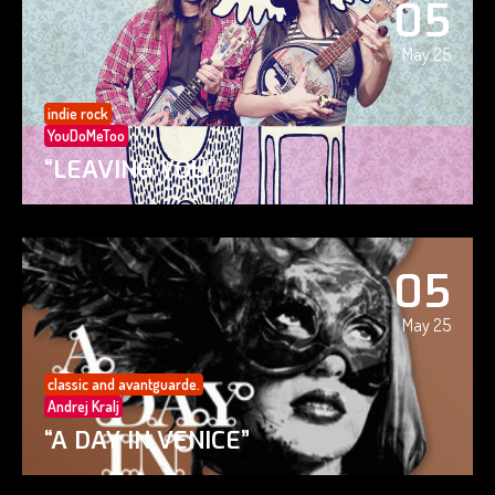
05
May 25
indie rock
YouDoMeToo
“LEAVING YOU”
05
May 25
classic and avantguarde.
Andrej Kralj
“A DAY IN VENICE”