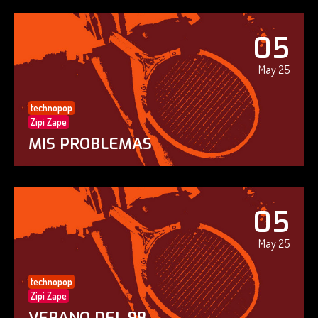
05
May 25
technopop
Zipi Zape
MIS PROBLEMAS
05
May 25
technopop
Zipi Zape
VERANO DEL 98