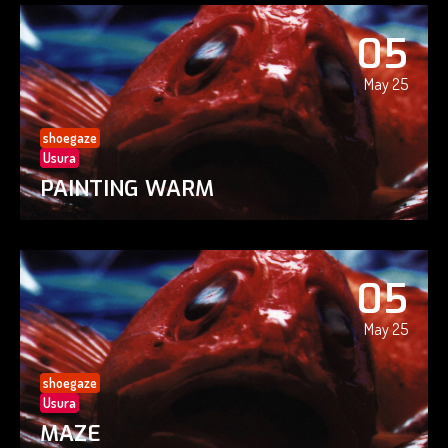
05
May 25
shoegaze
Usura
PAINTING WARM
05
May 25
shoegaze
Usura
MAZE