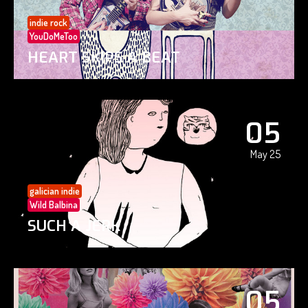
indie rock
YouDoMeToo
HEART SKIPS A BEAT
05
May 25
galician indie
Wild Balbina
SUCH A JERK
05