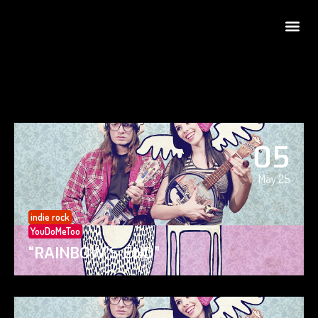
05
May 25
indie rock
YouDoMeToo
“RAINBOW’S END”