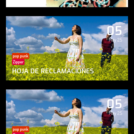
05
May 25
pop punk
Zipper
HOJA DE RECLAMACIONES
05
May 25
pop punk