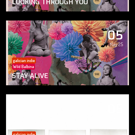
LOOKING THROUGH YOU
05
May 25
galician indie
Wild Balbina
STAY ALIVE
05
May 25
galician indie