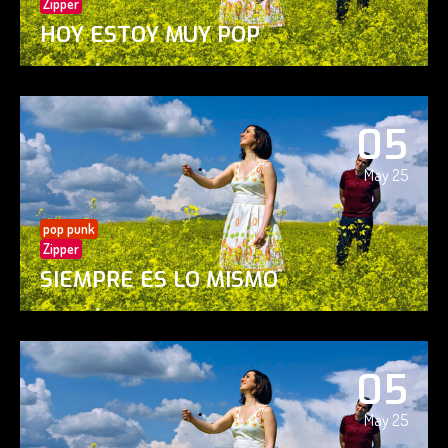
Zipper
HOY ESTOY MUY POP
05
May 25
pop punk
Zipper
SIEMPRE ES LO MISMO
05
May 25