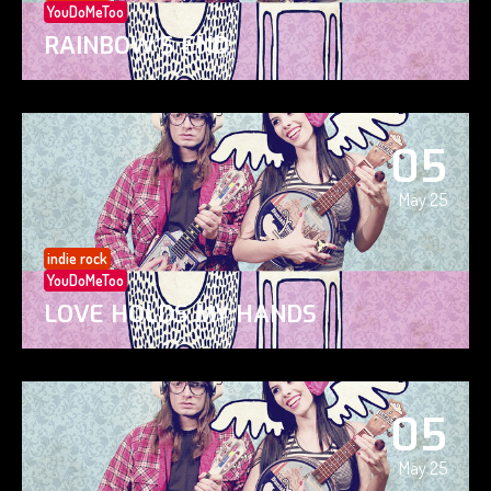
YouDoMeToo
RAINBOW’S END
05
May 25
indie rock
YouDoMeToo
LOVE HOLDS MY HANDS
05
May 25