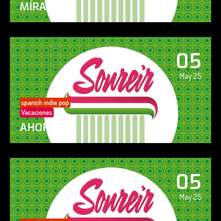
MÍRAME
05
May 25
spanish indie pop
Vacaciones
AHORA SÍ!
05
May 25