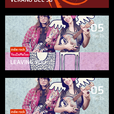
05
May 25
indie rock
YouDoMeToo
LEAVING YOU
05
May 25
indie rock