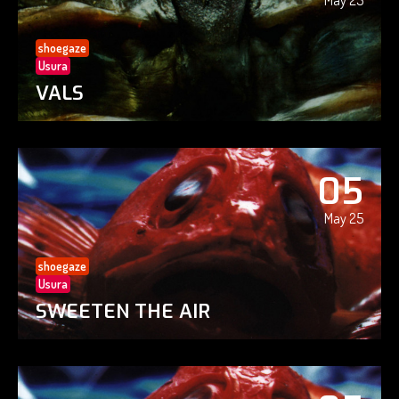
May 25
shoegaze
Usura
VALS
05
May 25
shoegaze
Usura
SWEETEN THE AIR