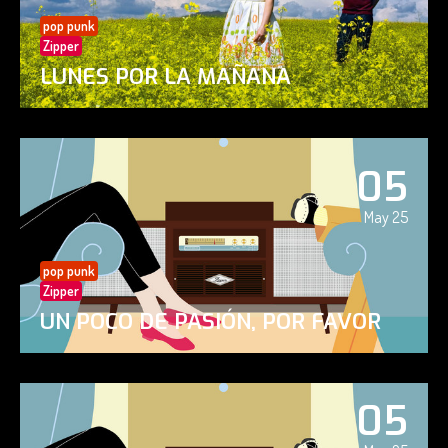
pop punk
Zipper
LUNES POR LA MAÑANA
05
May 25
pop punk
Zipper
UN POCO DE PASIÓN, POR FAVOR
05