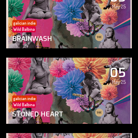
May 25
galician indie
Wild Balbina
BRAINWASH
05
May 25
galician indie
Wild Balbina
STONED HEART