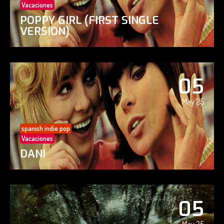
Vacaciones
POPPY GIRL (FIRST SINGLE
VERSION)
05
May 25
spanish indie pop
Vacaciones
DANI
05