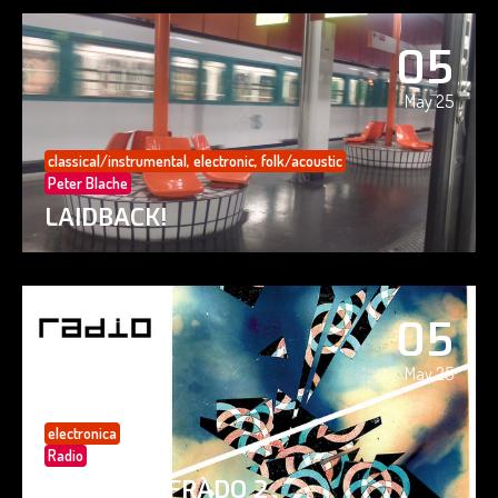
05
May 25
classical/instrumental
,
electronic
,
folk/acoustic
Peter Blache
LAIDBACK!
05
May 25
electronica
Radio
PAISAJE CIFRADO 2