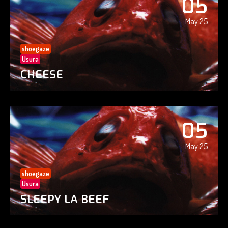
05
May 25
shoegaze
Usura
CHEESE
05
May 25
shoegaze
Usura
SLEEPY LA BEEF