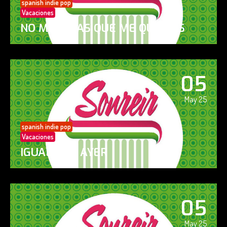
spanish indie pop
Vacaciones
NO ME DIGAS QUE ME QUIERES
05
May 25
spanish indie pop
Vacaciones
IGUAL QUE AYER
05
May 25