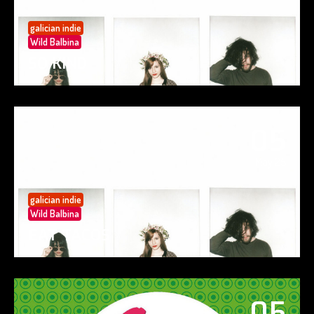
galician indie
Wild Balbina
SO KIND
05
May 25
galician indie
Wild Balbina
EAT TACOS
05