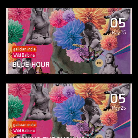
05
May 25
galician indie
Wild Balbina
BLUE HOUR
05
May 25
galician indie
Wild Balbina