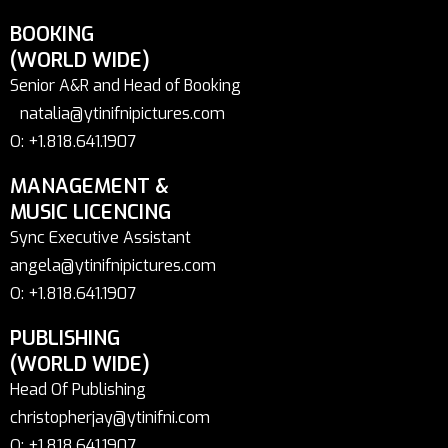
BOOKING
(WORLD WIDE)
Senior A&R and Head of Booking
natalia@ytinifnipictures.com
O: +1.818.641.1907
MANAGEMENT &
MUSIC LICENCING
Sync Executive Assistant
angela@ytinifnipictures.com
O: +1.818.641.1907
PUBLISHING
(WORLD WIDE)
Head Of Publishing
christopherjay@ytinifni.com
O: +1.818.641.1907