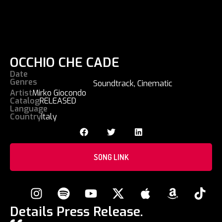
OCCHIO CHE CADE
Date
Genres
Soundtrack
,
Cinematic
Artist
Mirko Giocondo
Catalog
RELEASED
Language
Country
Italy
SONG LINK
Details Press Release.